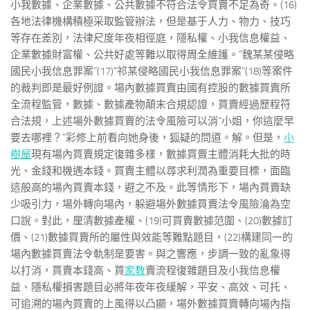
小我數據、企業數據、公共數據不符合法令買賣不足為奇。(16)
各地法律機構積極采取監管辦法，但是基于人力、物力、技巧
等存在差別，法律尺度年夜相徑庭，隱私權、小我信息權益、
企業數據財富權、公共好處等難以取得周全維護。“魏某某侵略
國民小我信息罪案”(17)“祁某侵略國民小我信息罪案”(18)等案件
的裁判即是最好例證。場內數據買賣由國有控股的數據買賣所
全流程監管，數據、數據產物顛末合規認證，買賣經過歷程符
合法規，上述場外數據買賣的法令風險可以消“小姐，你這麼早
要去哪裡？”彩修上前看向她身後，狐疑的問道。解。但是，
小
樹屋
現有場內買賣規定復雜多樣，數據買賣主體消耗大批的時
光、金錢和機遇本錢。買賣主體以尋求利潤為重要目標，面臨
這般高的場內買賣本錢，避之不及。此等情形下，場內買賣缺
少吸引力，場外轉向場內，躲避場外數據買賣法令風險淪為空
口說。對此，厘清數據產權、(19)可買賣數據范圍、(20)數據訂
價、(21)數據買賣所的屬性與效能等難點題目，(22)構建同一的
場內數據買賣法令軌制是要害。與之響應，步調一致的亂象得
以打消，買賣本錢高、買
家教
賣流程復雜題目及小我信息權
益、隱私權損害題目必將年夜年夜緩解，平安、高效、可托、
可追溯的場內買賣的上風得以凸顯，場外數據買賣轉向場內指