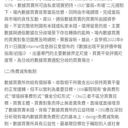
50％，數據買賣所可由私家現實把持。(32)“當局+市場”二元規制
下，場內數據買賣背靠當局信譽，同時由市場調理，完成當局
與市場的良性互動。是以，通俗數據買賣的買賣所由國資參
股，不宜完整依附國有本錢或私家本錢。值得留意的是，主要
數據與通俗數據在分歧場景下存在轉換的能夠，場內數據買賣
的買賣對象范圍應及時調劑，棄舊容新。據此，宜參照2022年8
月31日國度internet信息辦公室發布的《數據出境平安評價申報
指南(初版)》，出臺專門的主要數據界定尺度、買賣平安評價尺
度等，為分歧的數據買賣適配分歧的買賣場合。
(二)免費減免軌制
數據買賣所供給有償辦事，收取相干所需支出以保持買賣平臺
的正常運轉，但不以營利為重要目標。(33)審閱現有“會員費形
式”“增值辦事費形式”“傭金分紅形式”，(34)三者不區分買賣目
標、買賣主體、買賣對象而停止無差異免費，直接或直接增添
了數據買賣本錢，背叛了數據買賣所的公益特徵。(35)應在深刻
分析現有場內數據買賣免費形式的基本上，design免費減免軌
制。數據買賣所具有公益性，最基礎目標在于輔助別人或社會