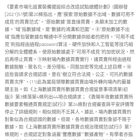
《要素市場化設置裝備擺設綜合改造試點總體計劃》(國辦發
[2021]51號)第20條指出，應“摸索‘原始數據不出域、數據可用不
成見’的買賣范式”。“原始數據”是直接買賣、未顛末加工的數
據。“域”指數據域，是“數據的鴻溝和范圍”。⑧“原始數據不出
域”指應包管數據在暢通中不分開數據供給者的把持。“可用不成
見”則指經由過程password算法、硬件加快和人工智能等技巧組
分解的全體體系，使原始數據處于“可用不成見”的加密狀況，然
后再停止買賣。⑨映射場內數據買賣實行，諸買賣所經由過程
數據脫敏、匿名化、差分隱私、同態加密等完成上述目標。⑩
這些皆請求合規認證，意在“樹立符合法規、公正、可托的數據
買賣次序”，(11)此為當局領導數據買賣由場外轉向場內的最基
礎主旨。如《上海數據買賣所數據買賣合規留意事項清單(初
版)》第3條落第4條列出44項合規請求；《貴陽年夜數據買賣所
數據要素暢通買賣規定(試行)》第24條對合規審查與平安評價等
停止了詳細規則。相似規則不乏其人。據此，場內數據買賣的
對象似為合規認證的數據。但是，各地數據買賣對象卻不限于
數據。如《上海數據買賣所數據買賣合規治理規范(試行)》第7
條規則，合規認定對象涵蓋“響應數據”“數據產物”。有學者亦指