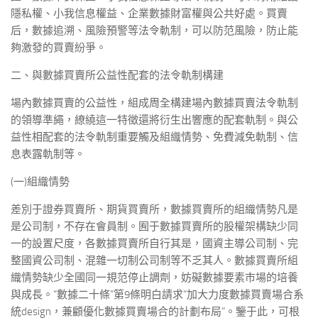
隱私權、小我信息權益、企業數據財富權與公共好處。買賣
后，數據追溯、風險預警等法令軌制，可以防范風險，防止能
夠激發的買賣紛爭。
二、與數據買賣所公益性配套的法令軌制構建
場內數據買賣的公益性，組成周全構建場內數據買賣法令軌制
的領導準繩，繚繞這一特徵還將衍生出響應的配套軌制。與公
益性相配套的法令軌制重要觸及組織情勢、免費減免軌制、信
息表露軌制等。
(一)組織情勢
差別于證券買賣所、期貨買賣所，數據買賣所的組織情勢凡是
是公司制，不存在會員制。囿于數據買賣所的股權架構缺少同
一的設置尺度，各數據買賣所自行其是，國資主導公司制、完
整國資公司制、混雜一切制公司制等不乏其人。數據買賣所組
織情勢缺少全國同一規范停止調劑，妨礙數據要素市場的培養
與成長。“數據二十條”第9條明白請求“加大力度數據買賣場合系
統design，兼顧優化數據買賣場合的計劃布局”。鑒于此，可根