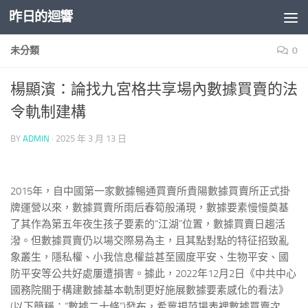
昨日的迴響
Skip to content
未分類
0
楊顯濱：論找九宮格共享場內數據買賣的法
令軌制建構
BY
ADMIN
·
2025 年 3 月 13 日
2015年，自中國第一家數據暢通買賣所貴陽數據買賣所正式掛
牌運營以來，數據買賣所雨后春筍般涌現，數據要素慢慢奠基
了其作為第五年夜生孩子要素的“江湖”位置，數據買賣日趨活
潑。但數據買賣仍以場交際易為主，且其點對點的特征招致亂
象叢生，隱私權、小我信息權益甚至國度平安、生物平安、國
防平安等公共好處屢遭損害。據此，2022年12月2日《中共中心
國務院關于構建數據基本軌制更好施展數據要素感化的看法》
(以下簡稱：“數據二十條”)發布，希冀規范場表裡數據買賣次