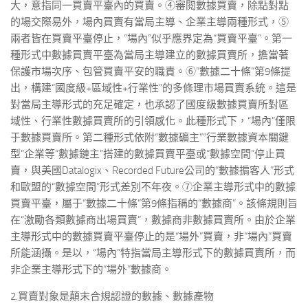
大，意指同一買賣平臺內的買賣。④審閱數據買賣，除點對點
的場交際易外，場內買賣有當局主導、企業主導兩種形式，⑤
兩者皆在買賣平臺停止，“場內”似乎應界定為“買賣平臺”。第一
種形式中數據買賣平臺為當局主導建立的數據買賣所，擔當著
保護市場次序、包管買賣平安的職責。⑥“數據二十條”第9條提
出，構建“國度級+區域性+行業性”的多條理市場買賣系統。這是
對當局主導形式的充足確定，也承認了國度級數據買賣所對區
域性、行業性數據買賣所的引領感化。此種形式下，“場內”僅限
于數據買賣所。第二種形式依附“數據礦主”“行業數據資本關鍵
型”企業等“數據鏈主”搭建的數據買賣平臺或“數據空間”停止買
賣，與美國Datalogix、Recorded Future公司的“數據掮客人”形式
和歐盟的“數據空間”形式差別不年夜。⑦企業主導形式中的數據
買賣平臺，屬于“數據二十條”第9條指稱的“數據商”。該條規則旨
在“激勵各類數據商出場買賣”，數據商非數據買賣所。由於企業
主導形式中的數據買賣平臺停止的是“場外”買賣，非“場內”買賣
所能涵攝。是以，“場內”特指當局主導形式下的數據買賣所，而
非企業主導形式下的“場外”數據商。
2.買賣對象是顛末合規認證的數據、數據產物