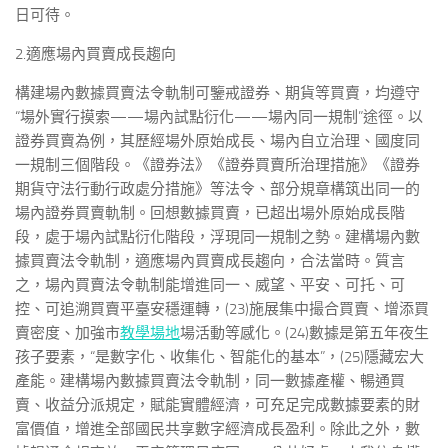
日可待。
2.適應場內買賣成長趨向
構建場內數據買賣法令軌制可鑒戒證券、期貨等買賣，均遵守
“場外實行摸索——場內試點衍化——場內同一規制”途徑。以
證券買賣為例，其歷經場外原始成長、場內自立治理、國度同
一規制三個階段。《證券法》《證券買賣所治理措施》《證券
期貨守法行動行政處分措施》等法令、部分規章構筑出同一的
場內證券買賣軌制。回想數據買賣，已超出場外原始成長階
段，處于場內試點衍化階段，浮現同一規制之勢。建構場內數
據買賣法令軌制，適應場內買賣成長趨向，合法當時。質言
之，場內買賣法令軌制能增進同一、威望、平安、可托、可
控、可追溯買賣平臺安穩運轉，(23)施展集中撮合買賣、增添買
賣密度、加強市
教學場地
場活動等感化。(24)數據是第五年夜生
孩子要素，“是數字化、收集化、智能化的基本”，(25)隱藏宏大
產能。建構場內數據買賣法令軌制，同一數據產權、暢通買
賣、收益分派規定，賦能實體經濟，可充足完成數據要素的財
富價值，增進全部國民共享數字經濟成長盈利。除此之外，數