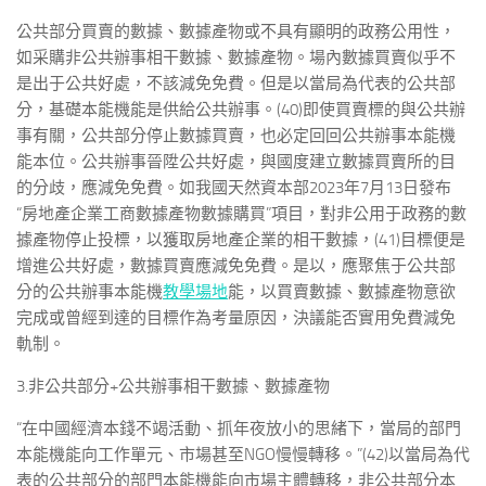
公共部分買賣的數據、數據產物或不具有顯明的政務公用性，
如采購非公共辦事相干數據、數據產物。場內數據買賣似乎不
是出于公共好處，不該減免免費。但是以當局為代表的公共部
分，基礎本能機能是供給公共辦事。(40)即使買賣標的與公共辦
事有關，公共部分停止數據買賣，也必定回回公共辦事本能機
能本位。公共辦事晉陞公共好處，與國度建立數據買賣所的目
的分歧，應減免免費。如我國天然資本部2023年7月13日發布
“房地產企業工商數據產物數據購買”項目，對非公用于政務的數
據產物停止投標，以獲取房地產企業的相干數據，(41)目標便是
增進公共好處，數據買賣應減免免費。是以，應聚焦于公共部
分的公共辦事本能機
教學場地
能，以買賣數據、數據產物意欲
完成或曾經到達的目標作為考量原因，決議能否實用免費減免
軌制。
3.非公共部分+公共辦事相干數據、數據產物
“在中國經濟本錢不竭活動、抓年夜放小的思緒下，當局的部門
本能機能向工作單元、市場甚至NGO慢慢轉移。”(42)以當局為代
表的公共部分的部門本能機能向市場主體轉移，非公共部分本