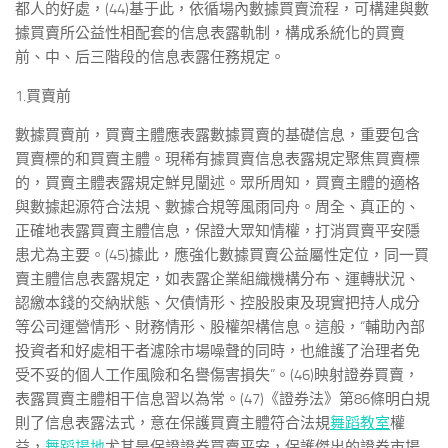
都人的好處，(44)基于此，依循場內數據買賣流程，可構建與數
據買賣所公益性相配套的信息表露軌制，構成系統化的買賣
前、中、后三階段的信息表露任務規定。
1.買賣前
數據買賣前，買賣主體應表露數據買賣的基礎信息，重要包含
買賣標的和買賣主體。現稀有據買賣信息表露規定聚焦買賣標
的，買賣主體表露規定鮮見闡述。眾所周知，買賣主體的適格
與數據起源符合法規、數據合規等風雨同舟。周全、真正的、
正確地表露買賣主體信息，保證大眾知情權，打消買賣平安隱
患尤為主要。(45)據此，應強化數據買賣公益屬性定位，同一買
賣主體信息表露規定，如表露企業組織機構分布、運轉狀況、
認繳本錢的交納狀態、欠債情形、控股股東及現實把持人成分
等公司運營情形、財務情形、股權架構信息。這般，“輔助內部
投資者和好處相干者濾除市場噪聲的同時，也維護了治理者免
受不妥的個人工作風險和名譽傷害損失”。(46)映射證券買賣，
表露買賣主體相干信息習以為常。(47)《證券法》第86條明白規
則了信息表露法式，意在保護買賣主體符合法規
舞蹈教室
權
益，
舞蹈場地
尤其是保證證券買賣平安，保護傑出的證券市場