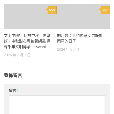
0
0
文明中國行·何故中秋｜團聚
胡月寶：JIUYI俱意空間設計
饃、中秋甜心專包養網墨 探
閃亮的日子
尋千年文明傳承password
2026 年 4 月 1 日
2026 年 2 月 2 日
發佈留言
留言
*