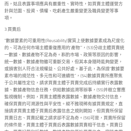
而，姑且表露事項應具有嚴重性、實時性，如買賣主體運營方
針與范圍、投資、債權、吃虧產生嚴重變更及職員變更等事
項。
3.買賣后
“數據要素的可重用性(Reusability)實質上使數據要素成為尺度化
的、可為任何市場主體重復應用的‘產物’”，(53)分歧主體買賣統
一數據、數據產物不足為奇。斟酌市場、政策等原因的影響，
統一數據、數據產物雖可重斷交易，但其本身隨時能夠變更，
或損害別人符合法規權益、公共好處。基于此，為保證“數據要
素市場的規范性、多元性和可連續性”，(54)數據買賣所應聚焦
于公共屬性定位，請求買賣主體于買賣完成后持續實行表露數
據、數據產物信息任務，供給數據追溯等辦事，(55)并樹立響應
監視機制。例如，買賣主體應表露數據、數據產物交付信息，
確保買賣的可溯源性與平安性。縱不雅現稀有據買賣規定，直
接請求買賣主體于買賣后表露信息之規則闕如，但買賣所保留
買賣日志、買賣記載之請求卻不足為奇。(56)可是，買賣所保留
的條件是，買賣主體于買賣后表露數據買賣相干信息。買賣日