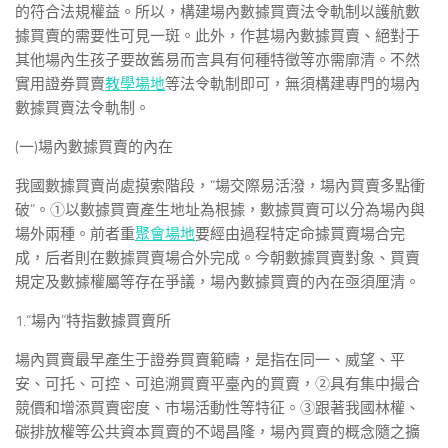
的符合法規權益。所以，構建場內數據買賣法令軌制以護航數
據買賣的需要性可見一斑。此外，作甚場內數據買賣、絕對于
其他場內生孩子要故舊易而言具有何種特徵等亦需廓清。不然
實用證券買賣
教學場地
等法令軌制即可，無須構建專門的場內
數據買賣法令軌制。
(一)場內數據買賣的內在
我國數據買賣尚處摸索階段，“場交際易活潑，場內買賣多點衝
破”。①以數據買賣產生地址為根據，數據買賣可以分為場內與
場外兩種。前者重
聚會場地
要經由過程特定命據買賣場合完
成，后者則在數據買賣場合外完成。今朝數據買賣對象、買賣
規定及數據權屬等存在爭議，場內數據買賣的內在亟須厘清。
1.“場內”特指數據買賣所
場內買賣最早產生于證券買賣範疇，是指在同一、威望、平
安、可托、可控、可追溯買賣平臺內的買賣，②具有集中撮合
競價和增添買賣密度、市場活動性等特征。③跟著我國林權、
碳排放權等公共資本買賣的不竭昌隆，場內買賣的概念隨之擴