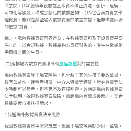
商之間，(14)“繚繞年夜數據基本資本停止清洗、剖析、建模、
可視化等操縱，構成定制化的數據產物”。(15)它合適買賣之學
理概念，能夠是某些場內數據買賣的前置前提，但非供需兩邊
的數據“買賣”。
總之，場內數據買賣可界定為：在數據買賣所及下設買賣平臺
停止的、以合規數據、數據產物為買賣對象的、產生在數據供
需兩邊之間的生意。
(二)建構場內數據買賣法令軌
講座場地
制的需要性
場內數據買賣異于場交際易，也分歧于其他生孩子要故舊易，
具有公益性、運營者特徵、中介人特徵等特征。證券買賣等法
令軌制可以參考，但不克不及直接照搬。故構建場內數據買賣
法令軌制，躲避數據買賣風險，適應場內買賣成長趨向，契合
數據要素市場扶植請求。
1.躲避場外數據買賣法令風險
我國數據買賣市場需求茂盛，但囿于場交際易缺少同一監管，