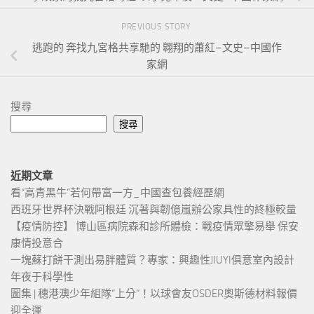
PREVIOUS STORY
逃跑的 奔找九宮格共享馳的 翱翔的蕭紅–文史–中國作
家網
搜尋
搜尋
近期文章
看“高青黑牛”若何帶富一方_中國查包養經歷網
西班牙世界杯決戰阿根廷 沉著與韌億嵐辦公家具性的終極較量
【疫情防控】 博山區病院森和診所體檢：戰疫情眾擎易舉 保安
康情投意合
一塊蘇打餅干測出易胖體質？專家：興趣性JIUYI俱意室內設計
年夜于科學性
圖集 | 穗港澳少年組隊“上分“！以球會友OSDER奧斯德材料報價
迎全運