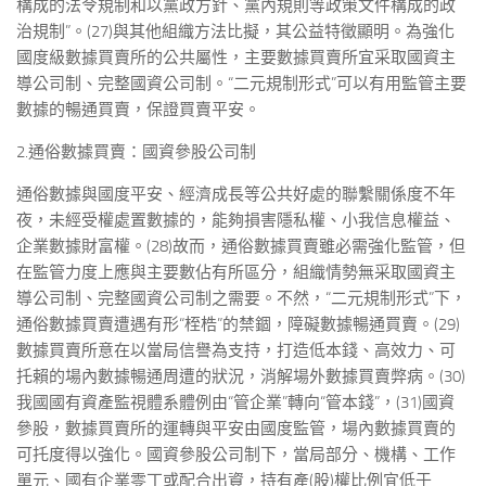
構成的法令規制和以黨政方針、黨內規則等政策文件構成的政
治規制”。(27)與其他組織方法比擬，其公益特徵顯明。為強化
國度級數據買賣所的公共屬性，主要數據買賣所宜采取國資主
導公司制、完整國資公司制。“二元規制形式”可以有用監管主要
數據的暢通買賣，保證買賣平安。
2.通俗數據買賣：國資參股公司制
通俗數據與國度平安、經濟成長等公共好處的聯繫關係度不年
夜，未經受權處置數據的，能夠損害隱私權、小我信息權益、
企業數據財富權。(28)故而，通俗數據買賣雖必需強化監管，但
在監管力度上應與主要數佔有所區分，組織情勢無采取國資主
導公司制、完整國資公司制之需要。不然，“二元規制形式”下，
通俗數據買賣遭遇有形“桎梏”的禁錮，障礙數據暢通買賣。(29)
數據買賣所意在以當局信譽為支持，打造低本錢、高效力、可
托賴的場內數據暢通周遭的狀況，消解場外數據買賣弊病。(30)
我國國有資產監視體系體例由“管企業”轉向“管本錢”，(31)國資
參股，數據買賣所的運轉與平安由國度監管，場內數據買賣的
可托度得以強化。國資參股公司制下，當局部分、機構、工作
單元、國有企業零丁或配合出資，持有產(股)權比例宜低于