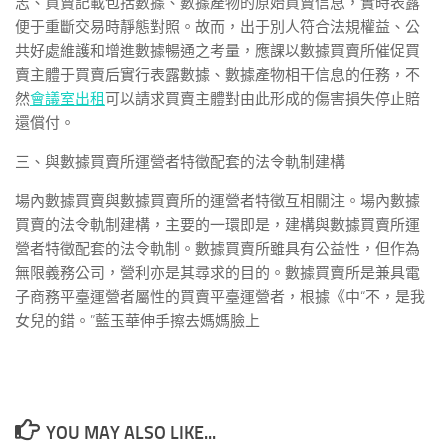
志、買賣記載包括數據、數據產物的原始買賣信息，實時表露
便于重斷交易時靜態對照。故而，出于別人符合法規權益、公
共好處維護和增進數據暢通之考量，應課以數據買賣所催促買
賣主體于買賣后實行表露數據、數據產物相干信息的任務，不
然
會議室出租
可以請求買賣主體對由此形成的傷害損失停止賠
還償付。
三、與數據買賣所運營者特徵配套的法令軌制建構
場內數據買賣與數據買賣所的運營者特徵互相關注。場內數據
買賣的法令軌制建構，主要的一環即是，建構與數據買賣所運
營者特徵配套的法令軌制。數據買賣所雖具有公益性，但作為
無限義務公司，營利亦是其尋求的目的。數據買賣所是兼具電
子商務平臺運營者屬性的買賣平臺運營者，根據《中“不，是我
女兒的錯。”藍玉華伸手擦去媽媽臉上
YOU MAY ALSO LIKE...