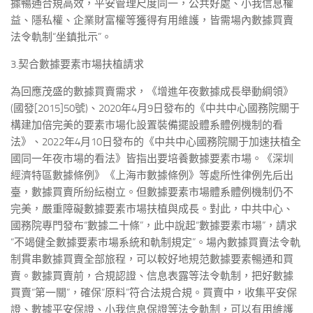
據暢通合規高效，平安管理尺度同一，公共好處、小我信息權
益、隱私權、企業財富權等獲得有用維護，皆需場內數據買賣
法令軌制“坐鎮批示”。
3.契合數據要素市場扶植請求
為回應茂盛的數據買賣需求，《增進年夜數據成長舉動綱領》
(國發[2015]50號)、2020年4月9日發布的《中共中心國務院關于
構建加倍完美的要素市場化設置裝備擺設體系體例機制的看
法》、2022年4月10日發布的《中共中心國務院關于加速扶植全
國同一年夜市場的看法》皆指出要培養數據要素市場。《深圳
經濟特區數據條例》《上海市數據條例》等處所性律例先后出
臺，數據買賣所紛紜樹立。但數據要素市場體系體例機制仍不
完美，嚴重障礙數據要素市場扶植與成長。對此，中共中心、
國務院專門發布“數據二十條”，此中說起“數據要素市場”，請求
“不竭健全數據要素市場系統和軌制規定”。場內數據買賣法令軌
制貫串數據買賣全部旅程，可以較好地規范數據要素暢通和買
賣。數據買賣前，合規認證、信息表露等法令軌制，把好數據
買賣“第一關”，確保“原料”符合法規合規。買賣中，收集平安保
證、數據平安保證、小我信息保證等法令軌制，可以有用維護