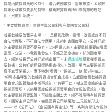
據場內數據買賣的公益性，聯合政務數據、醫療數據、金融數
據等分歧數據要素的特徵，構筑數據買賣所組織情勢的規范
化、尺度化系統。
1.主要數據買賣：國資主導公司制與完整國資公司制
凝視數據要故舊易市場，“一旦遭到改動、損壞、泄露或許不符
合法令獲取、不符合法令應用，能夠迫害國度平安、公共好處”
的主要數據買賣不足為奇。(26)通說以為，主要數據重要由我國
當局、企業、小我搜集發生，不觸及國度機密，卻與國度平
安、經濟成長等公共好處親密相干。未
講座場地
經受權處置主
要數據，公共好處極易遭遇傷害損失。故而，場內主要數據買
賣不宜等閑視之，應予特別“看護”。“數據二十條”第9條指出：
“領導多品種型的數據買賣場合配合成長，凸起國度級數據買賣
場合合規監管和基本辦事效能。”有鑒于此，樹立國度級的主要
數據買賣所，以施展國度級數據買賣場合的合規監管效能，強
化主要數據買賣監管，可操縱空間宏大。縱不雅現稀有據買賣
所，國資主導公司制、完整國資公司制采取“二元規制形式”
——“以《公司法》《企業國有資產法》等一系列有關法令規范