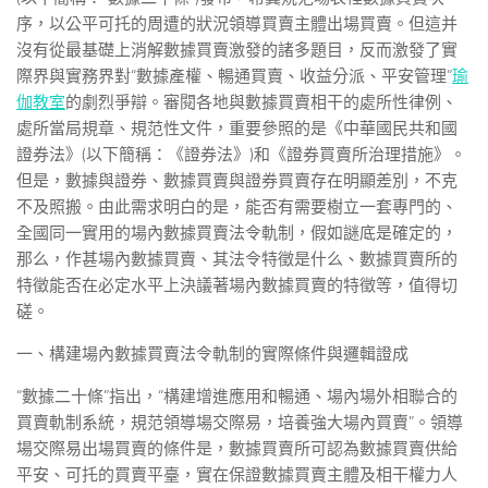
序，以公平可托的周遭的狀況領導買賣主體出場買賣。但這并
沒有從最基礎上消解數據買賣激發的諸多題目，反而激發了實
際界與實務界對“數據產權、暢通買賣、收益分派、平安管理”
瑜
伽教室
的劇烈爭辯。審閱各地與數據買賣相干的處所性律例、
處所當局規章、規范性文件，重要參照的是《中華國民共和國
證券法》(以下簡稱：《證券法》)和《證券買賣所治理措施》。
但是，數據與證券、數據買賣與證券買賣存在明顯差別，不克
不及照搬。由此需求明白的是，能否有需要樹立一套專門的、
全國同一實用的場內數據買賣法令軌制，假如謎底是確定的，
那么，作甚場內數據買賣、其法令特徵是什么、數據買賣所的
特徵能否在必定水平上決議著場內數據買賣的特徵等，值得切
磋。
一、構建場內數據買賣法令軌制的實際條件與邏輯證成
“數據二十條”指出，“構建增進應用和暢通、場內場外相聯合的
買賣軌制系統，規范領導場交際易，培養強大場內買賣”。領導
場交際易出場買賣的條件是，數據買賣所可認為數據買賣供給
平安、可托的買賣平臺，實在保證數據買賣主體及相干權力人