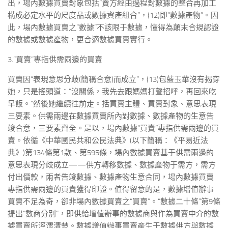
出，場內數據買賣對象包括“賣方經由過程對數據的整合再加工
構成必定水平的尺度品或數據資產組合”，(12)即“數據產物”。因
此，場內數據買賣之“數據”不該限于數據，懂得為顛末合規認證
的數據或數據產物，更合適數據買賣實行。
3.“買賣”專指供需兩邊的買賣
買賣因“表現意思分歧(簡稱合意)而成立”，(13)包藍玉華沒有揭穿
她，只是搖頭道：“沒關係，我先去跟媽媽打聲招呼，再回來吃
早飯。”然後她繼續往前走。括買賣主體、買賣對象、意思表現
三要素。供需兩邊在數據買賣所內對數據、數據產物的生意告
竣合意，三要素齊全。是以，場內數據“買賣”專指供需兩邊的買
賣。依循《中華國民共和公民法典》(以下簡稱：《平易近法
典》)第134條第1款、第595條，場內數據買賣基于供需兩邊的
意思表現分歧成立——供方轉移數據、數據產物于需方，需方
付出價款，兩者告竣數據、數據產物生意合同，場內數據買賣
專指供需兩邊的買賣獲得印證。值得留意的是，數據增值辦事
買賣不足為奇，卻非場內數據買賣之“買賣”。“數據二十條”第9條
提出“數商分別”，即供給增值辦事的數據商與作為買賣中介的數
據買賣所涇渭清楚。數據增值辦事買賣產生于數據供方與數據