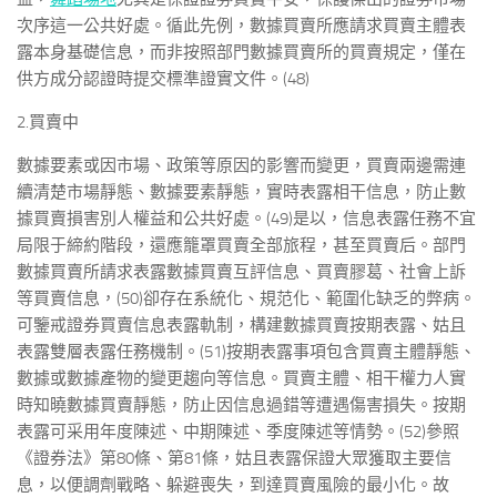
次序這一公共好處。循此先例，數據買賣所應請求買賣主體表
露本身基礎信息，而非按照部門數據買賣所的買賣規定，僅在
供方成分認證時提交標準證實文件。(48)
2.買賣中
數據要素或因市場、政策等原因的影響而變更，買賣兩邊需連
續清楚市場靜態、數據要素靜態，實時表露相干信息，防止數
據買賣損害別人權益和公共好處。(49)是以，信息表露任務不宜
局限于締約階段，還應籠罩買賣全部旅程，甚至買賣后。部門
數據買賣所請求表露數據買賣互評信息、買賣膠葛、社會上訴
等買賣信息，(50)卻存在系統化、規范化、範圍化缺乏的弊病。
可鑒戒證券買賣信息表露軌制，構建數據買賣按期表露、姑且
表露雙層表露任務機制。(51)按期表露事項包含買賣主體靜態、
數據或數據產物的變更趨向等信息。買賣主體、相干權力人實
時知曉數據買賣靜態，防止因信息過錯等遭遇傷害損失。按期
表露可采用年度陳述、中期陳述、季度陳述等情勢。(52)參照
《證券法》第80條、第81條，姑且表露保證大眾獲取主要信
息，以便調劑戰略、躲避喪失，到達買賣風險的最小化。故