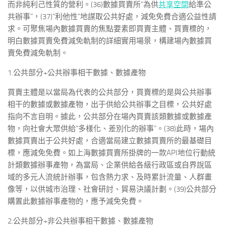
而非純利己性質的營利。(36)數據買賣所“為供
共享空間
給準公
共辦事”，(37)“利他性”地謀取公共好處，減免免費合適公益性請
求。可聚焦場內數據買賣的焦點要素即買賣主體、買賣標的，
明白數據買賣免費減免軌制的詳細實用場景，構建場內數據買
賣免費減免軌制。
1.公共部分+公共辦事相干數據、數據產物
買賣主體是以當局為代表的公共部分，買賣標的是與公共辦事
相干的數據或數據產物，出于供給公共辦事之目標，公共好處
指向不言自明。據此，公共部分在場內買賣該類數據或數據產
物，向社會大眾供給“多樣化、差別化的辦事”。(38)此時，場內
數據買賣出于公共好處，合適當局建立數據買賣所的最基礎目
標，應減免免費。如上海數據買賣所掛牌的一款API地位行動統
計類數據辦事產物，為當局、企業供給各級行政區或自界說區
域的多元人流統計辦事，包含熱力求、及時累計流量、人群畫
像等，以供城市治理、社會研討、貿易決議計劃。(39)公共部分
購置此數據辦事產物的，應予減免免費。
2.公共部分+非公共辦事相干數據、數據產物