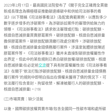
2023年2月17日，最高國民法院發布了《關于完全正確周全貫徹
新成長理念為積極穩妥推動碳達峰碳中和供給司法辦事的看
法》(以下簡稱《司法辦事看法》)及配套典範案例，以應對多少
數字逐步增多的涉碳案件，為涉碳訴訟案件的審理供給無力的
領導。《司法辦事看法》請求依法審理或打點：碳排放配額、
核證自愿減排量買賣膠葛案件，碳排放配額、核證自愿減排量
擔保膠葛案件，碳排放配額清繳行政處分案件，涉碳排放配
額、核證自愿減排量金錢債務履行案件，涉溫室氣體排放陳述
膠葛案件等。《司法辦事看法》雖并未直接對碳排放權屬性作
出界定，但此中的某些規則已表白碳排放權(碳排放配額、核證
自愿減排量)在必定前
交流
提下具有財富權屬性(如《司法辦事看
法》在關于“依法打點涉碳排放配額、核證自愿減排量金錢債務
履行案件”的規則中即明白指出在債權未獲得了債的情況下，可
依法履行包含查封、拘留收禁、解凍被履行人的碳排放配額、
核證自愿減排量)。(19)
(三)市場買賣：缺少活氣
以後，國際碳排放權買賣市場(包含全國同一性碳市場和處所碳