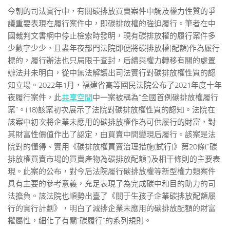
今朝的司法實行中，有關碳排放買賣案件中觸及權力性質的爭
議重要表現在履行案件中，即碳排放權的強迫履行。筆者在中
國裁判文書網中停止檢索時發明，現有碳排放權的履行案件多
少數字少少，且盡年夜部門法院即便將碳排放權(配額)作為履行
標的，履行辦法也只局限于查封，后續與權力轉移有關的處置
辦法并未明白，從中無法解讀出司法實行對碳排放權性質的認
知立場。2022年1月，福建省高等國民法院公布了2021年度十年
夜履行案件，此
共享空間
中一案被稱為“全國首例碳排放權履行
案”。(18)該案初次展示了法院對碳排放權性質的認知。法院在
該案中初次將企業未應用的碳排放權作為可供履行的財富，對
其財富性價值作出了認定，由買賣中間變現后履行。該案是法
院對的懂得、實用《碳排放權買賣治理措施(試行)》第20條(“碳
排放權買賣市場的買賣產物為碳排放配額”)及相干條則的主要表
現。此案的公布，對今后法院履行碳排放權等新型權力類案件
具有主要的參考意義，充足表現了為完成碳中和目的助力的司
法擔負。該法院也順勢出臺了《關于生孩子企業碳排放配額履
行的實行計劃》，明白了減排企業未應用的碳排放配額的財富
權屬性，細化了有關“碳履行”的系列規則。