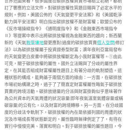
世界范圍來看，很多國度在碳排放權買賣市場樹立初期，都制
訂了響應的立法文件，對碳排放權性質題目賜與了必定水平的
規則。例如，美國公佈的《天氣變更平安法案》和《美國乾淨
動力與平安法案》明白指出碳排放權不是財富權；歐盟公布的
《反市場操縱指令》《通明度指令》和《金融東西市場指令
Ⅱ》等提案中表示出將碳排放權視為金融東西的趨向；新西蘭
新的《天氣
教學場地
變更應對(過度的碳排放買賣
個人空間
)修訂
法》以為碳排放權屬于投資證券型財富；澳年夜利亞當局發布
的天氣變更白皮書中將碳排放權斷定為小我財富權等。①由此
可見，關于碳排放權的屬性，國外立法賜與了分歧的屬性界
定，在其能否組成財富權屬性題目上有著分歧的軌制塑造。這
種狀態的構成，能夠基于兩個方面的緣由：一方面，在碳排放
市場初始構建之時，過于了了簡直定財富權屬性晦氣于碳排放
買賣的跨境活動。碳排放總量的分派與財富掛鉤似乎意味著作
為公共資本的天氣周遭的狀況容量(即年夜氣溫室氣體容量或稱
碳容量)的公有化，以及財富的跨境轉移。另一方面，在分歧國
度的分歧法令軌制下，碳排放權的內在是依據列國的周遭的狀
況及市場成長等狀態斷定的，屬性臨時無律例定了了，有待在
實行中慢慢完美、落實和明白。對于碳排放權的屬性題目，今