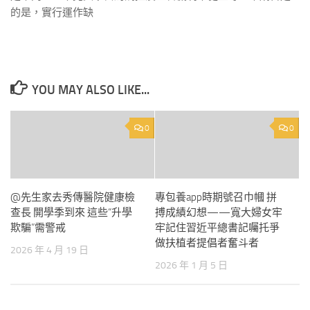
的是，實行運作缺
YOU MAY ALSO LIKE...
0
0
@先生家去秀傳醫院健康檢
專包養app時期號召巾幗 拼
查長 開學季到來 這些“升學
搏成績幻想——寬大婦女牢
欺騙”需警戒
牢記住習近平總書記囑托爭
做扶植者提倡者奮斗者
2026 年 4 月 19 日
2026 年 1 月 5 日