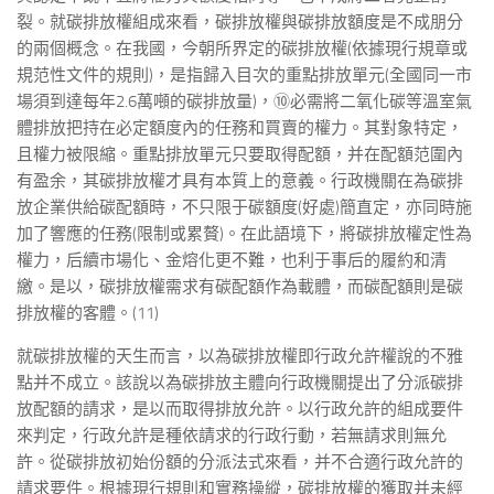
裂。就碳排放權組成來看，碳排放權與碳排放額度是不成朋分
的兩個概念。在我國，今朝所界定的碳排放權(依據現行規章或
規范性文件的規則)，是指歸入目次的重點排放單元(全國同一市
場須到達每年2.6萬噸的碳排放量)，⑩必需將二氧化碳等溫室氣
體排放把持在必定額度內的任務和買賣的權力。其對象特定，
且權力被限縮。重點排放單元只要取得配額，并在配額范圍內
有盈余，其碳排放權才具有本質上的意義。行政機關在為碳排
放企業供給碳配額時，不只限于碳額度(好處)簡直定，亦同時施
加了響應的任務(限制或累贅)。在此語境下，將碳排放權定性為
權力，后續市場化、金熔化更不難，也利于事后的履約和清
繳。是以，碳排放權需求有碳配額作為載體，而碳配額則是碳
排放權的客體。(11)
就碳排放權的天生而言，以為碳排放權即行政允許權說的不雅
點并不成立。該說以為碳排放主體向行政機關提出了分派碳排
放配額的請求，是以而取得排放允許。以行政允許的組成要件
來判定，行政允許是種依請求的行政行動，若無請求則無允
許。從碳排放初始份額的分派法式來看，并不合適行政允許的
請求要件。根據現行規則和實務操縱，碳排放權的獲取并未經