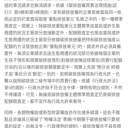
過的事況請求也無須請求。依據《碳排放權買賣治理措施(試
行)》第8條和第9條規則，享有碳排放權的企業是被當局同一依
照必定的尺度直採取進“重點排放單元”名錄之中的，即一種標準
簡直定。現實上，除碳排放重點單元主體標準由當局或許生態
周遭的狀況主管部分直接斷定外，配額簡直定也是由當局或許
生態周遭的狀況主管部分依據碳排放總量把持和碳排放強度以
配額的方法發放給企業(“重點排放單元”)的，請求并非必須具備
要件，無須企業請求且由生態周遭的狀況部分依據每個企業的
生孩子情形和現實碳排放情形(對碳排放陳述核實后)而實行配額
分派的(在以後的碳排放額度斷定中，現實上先是“預分派”終極
才由“事后分派”斷定)。別的，若將碳排放權視為行政允許，也
難以說明碳排放二級市場中的買賣行動。依據《行政允許法》
第9的規則，行政允許除不符合法令律、律例有明白規則，不然
不得讓渡。可見，無論是碳排放權主體標準簡直定仍是碳排放
配額簡直定，都不宜作為行政允許來看待。
同時，各類物權說或新型財富權說亦存在諸多罅漏。這些不雅
點且非論其已衝破了“物權法定”準繩(今朝關于碳排放權只要規
章的設定，尚無法令、行政律例的規則)，碳排放權亦不具有穩