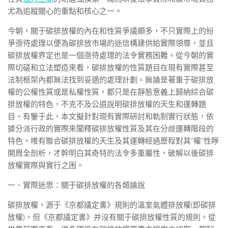
尤為追蹤關心的重點和核心之一。
今朝，關于碳排放權的內在和性質爭議頗多，不只實際上的紛
爭亟待處理以便為碳排放市場的迷信構建供給實際領導，並且
碳排放權界定也是一個亟待處理的法令實務困難。從今朝的實
際切磋和立法塑造來看，碳排放權的性質題目在現有實際甚至
法制框架內都無法找到妥適的處理計劃。無論是著重于碳排放
權的公權性質或是私權性質，都只是在靜態意義上歸納綜合碳
排放權的特色，不克不及公道說明碳排放權的天生和運轉題
目。有鑒于此，本文擬針對現有實際研討和軌制實行狀態，依
據分派行政的實際來闡釋碳排放權性質及其在分歧運轉階段的
特色。唯有聯合碳排放權的天生及其運轉經過歷程對其“權”性睜
開周全剖析，才幹明白其奇特的法令多重屬性，破解以後碳排
放權實際與實行之困。
一、實際迷思：關于碳排放權的各類論說
碳排放權，源于《京都議定書》規則的溫室氣體排放權(即碳排
放權)，但《京都議定書》并沒有關于碳排放權性質的規則。從