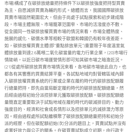
市場)構成了在碳排放總量把持條件下以碳排放強度把持型買賣
為主、自愿減排買賣為輔的形式。總體而言，我國國際碳排放
買賣市場固然範圍宏大，但由于尚處于試點摸索和初步建成階
段，市場主體無限、市場籠罩范圍窄、市場的活潑度亦不敷。
從全國同一性碳排放權買賣市場的情況來看，市場全體熱度、
施展的感化、碳價水準等相較于歐盟和韓國仍有較年夜差距。
如，碳排放權買賣主體(即“重點排放單元”)重要限于年度溫室氣
體排放量到達2.6萬噸二氧化碳當量的電力行業企業，(20)市場行
情陡峭，以近日碳市場運營情形即可知其碳市場之暗澹近況。
(21)從處所碳排放買賣市場情況來看，各地碳市場彼此自力，也
都各有其響應的買賣結算平臺。各試點地域均對管轄區域內歸
入碳排放權買賣系統的行業或企業在履約時代的碳排放配額履
行總量把持，即先由當局斷定履約時代的碳排放配額總量，然
后經由過程初始分派控排單元獲取碳排放配額。碳排放配額總
量簡直定重要取決于試點地域在履約時代的碳減排目的、動力
強度目的、經濟和社會成長情形以及控排單元的減排潛力等原
因。經由過程處所試點雖積聚了碳排放配額總量把持和初始分
派的經歷，但在碳配額初始(次)分派的題目上，買賣試點并沒有
處置好效力與公正的關系。在碳買賣試點成立初期，由行政主