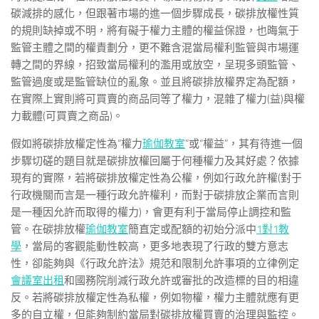
碳減排的感化，但跟著市場的進一個步驟成長，碳排放權性質
的規則缺掉或不明，將有礙于權力主體的權益保證，也晦氣于
監管主體之間的權責劃分，更不難含混當局權利監管與市場運
轉之間的界線，招致當局權利的濫用或放空，呈現多頭監管、
監管過度或是監管缺位的亂象。並且將碳排放權界定為配額，
在實際上實則將可買賣的商品同等了權力，混雜了權力(益)與權
力載體(可買賣之商品)。
假如將碳排放權定性為“權力
瑜伽教室
”或“權益”，其有待進一個
步驟切磋的題目就是碳排放權回屬于何種權力及其好處？依據
現有的實際，若將碳排放權定性為公權，例如行政允許權(對于
行政機關而言是一種行政允許權利，而對于碳排放企業而言則
是一種因允許而取得的權力)，會更有利于當局停止調控和監
管。在碳排放權
瑜伽教室
簡直定或配額的初始分派中
1對1教
學
，當局的客觀能動性較高，更多地表現了行政的雙方意志
性，卻能夠與《行政允許法》規范和限制允許事項的立律例定
會議室出租
和國務院削減行政允許或審批的改造標的目的相違
反。若將碳排放權定性為私權，例如物權，權力主體就應有更
多的自立權，但能夠制約當局對碳排放權買賣的治理與監控。