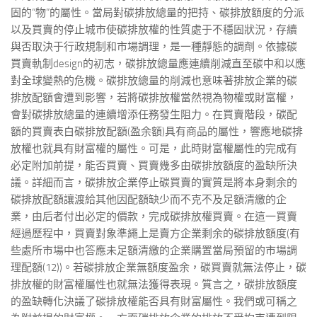
固的“物”的屬性。當局對碳排放總量的把持、碳排放額度的分派
以及買賣的停止城市使碳排放權的性質處于不穩固狀況，存續
與否取決于行政規制和市場調理，是一種靜態的調劑。依據碳
買賣軌制design的初志，碳排放總量應連續削減直至碳中和以應
對全球變熱的危機。碳排放總量的削減也意味著排放企業的碳
排放配額會遭到影響，若將碳排放權當然視為物權或財富權，
會對碳排放總量的連續增添任務發生阻力。在買賣階段，碳配
額的買賣表白碳排放配額(盈余額)具有商品的屬性，響應地碳排
放權也就具有財富權的屬性。可是，此時財富權屬性的完成有
必定附加前提，能否買賣、買賣幾多由碳排放額度的盈缺所決
議。詳細而言，碳排放企業停止碳買賣的實質是將本身剩余的
碳排放配額讓渡給其他因配額缺少而不克不及足額清繳的企
業，由后者付出必定的價款，完成碳排放權買賣。在這一買賣
經過歷程中，買賣對象準繩上是賣方企業剩余的碳排放額度(有
些處所市場中也答應未足額清繳的企業購置當局預留的市場調
理配額(12))。若碳排放企業無額度盈余，碳買賣就無法停止，碳
排放權的財富權屬性也就無法獲得表現。質言之，碳排放額度
的盈缺轉化決議了碳排放權能否具有財富屬性。我們或可稱之