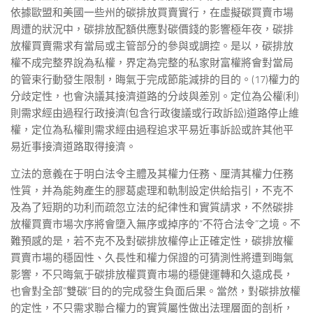
依據歐盟和美國一些州的碳排放買賣實行，在虛擬碳買賣市場
周遭的狀況中，碳排放配額供應對碳價錢的影響極年夜，碳排
放權買賣需求有當局或主管部分的參與或調控。是以，碳排放
權不成完整界說為私權，界定為完整的私家財富權將會對當局
的管束行動發生限制，晦氣于完成節能減排的目的。(17)權力的
分歧定性，也會決議其接濟道路的分歧與差別。定位為公權(利)
則需求經由過程行政接濟(包含行政復議或行政訴訟)道路停止維
權，定位為私權則需求經由過程追求平易近事訴訟或許其他平
易近事接濟道路取得接濟。
立法的意義在于明白法令主體及其權力任務、厘清其權力任務
性質，并為能夠產生的膠葛處理和軌制設定供給指引，不克不
及為了短期的功利而疏忽立法的紀律性和實質請求，不然碳排
放權買賣市場次序將會墮入無序或掉序的“不符合法令”之境。不
難預感的是，若不克不及對碳排放權停止正確定性，碳排放權
買賣市場的穩固性、久長性和權力保證的可猜測性將遭到晦氣
影響，不只晦氣于碳排放權買賣市場的穩健運轉和久遠成長，
也會對全部“雙碳”目的的完成發生負面后果。當然，對碳排放權
的定性，不只需求聯合權力的實質屬性做出法理層面的剖析，