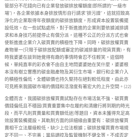
管部分不花錢向已有企業發放碳排放權額度(即所謂的“一級市
場”)，各企業依據本身排放情形自行請求“排污證”，這就招致高
淨化的企業取得年夜額度的碳排放額度，形成資本設置裝備擺
設低效。在一些試點處所，對于新進進的企業則要依據減排請
求和本身技巧前提停止有償分派，這種不公正的分派方式也會
使新進進企業介入碳買賣的積極性下降。同時，碳排放權買賣
產物單一(只限于碳排放配額或審定的碳減排量的現貨買賣)，有
時我婆婆在談到她覺得有趣的事情時會忍不住輕笑。這個時
候，單純直率的彩衣會不由自主地問婆婆她在笑什麼，婆婆根
本沒有樹立響應的碳金融產物及其衍生市場，銀行和企業介入
的積極性偏低，全體碳價也持久堅持在絕對較低程度，由此亦
可見將來我國碳市場的價錢和活潑度有著宏大的上升空間。(22)
全體而言，我國碳排放權買賣試點存在市場活氣不強、碳買賣
價錢偏低且不穩固(買賣重要集中在履約和清繳行將到期的時光
段，而平凡則買賣量和買賣額低迷)等題目，資本未獲得充足高
效設置裝備擺設。其軌制方面的詳細緣由重要有：碳排放權買
賣相干立法層級較低，缺少上位法根據；碳排放權買賣市場規
定不同一、不完美；當局調控及監管機制不健全等。不成否定