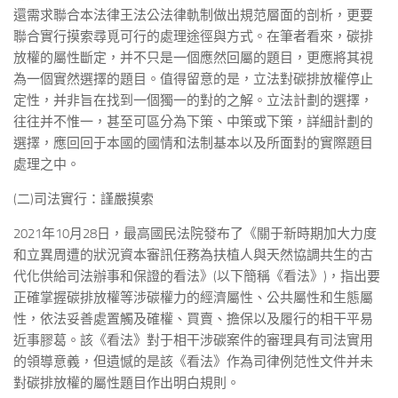
還需求聯合本法律王法公法律軌制做出規范層面的剖析，更要
聯合實行摸索尋覓可行的處理途徑與方式。在筆者看來，碳排
放權的屬性斷定，并不只是一個應然回屬的題目，更應將其視
為一個實然選擇的題目。值得留意的是，立法對碳排放權停止
定性，并非旨在找到一個獨一的對的之解。立法計劃的選擇，
往往并不惟一，甚至可區分為下策、中策或下策，詳細計劃的
選擇，應回回于本國的國情和法制基本以及所面對的實際題目
處理之中。
(二)司法實行：謹嚴摸索
2021年10月28日，最高國民法院發布了《關于新時期加大力度
和立異周遭的狀況資本審訊任務為扶植人與天然協調共生的古
代化供給司法辦事和保證的看法》(以下簡稱《看法》)，指出要
正確掌握碳排放權等涉碳權力的經濟屬性、公共屬性和生態屬
性，依法妥善處置觸及確權、買賣、擔保以及履行的相干平易
近事膠葛。該《看法》對于相干涉碳案件的審理具有司法實用
的領導意義，但遺憾的是該《看法》作為司律例范性文件并未
對碳排放權的屬性題目作出明白規則。