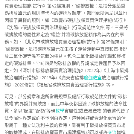
買賣治理措施(試行)》第42條規則，“碳排放權：是指分派給重
點排放單元的規則時代內的碳排放額度”。部門處所當局規章也
因循了異樣的規則，如《重慶市碳排放權買賣治理措施(試行)》
《沈陽市碳排放權買賣治理措施》(行政規范性文件)等。三是將
碳排放權的屬性界定為“權益”并將碳排放配額作為其內在的事
務。如，《北京市碳排放權買賣治理措施(試行)》第25條規則：
“碳排放權，是指碳排放單元在生孩子運營運動中直接和直接排
放二氧化碳等溫室氣體的權益。包含二氧化碳排放配額和經核
定的碳減排量。”(16)四是對碳排放權的界說或定性題目予以回
避。如《深圳市碳排放權買賣治理措施》(2022年)《上海市碳排
放治理試行措施》(2013年)《廣東省碳排
瑜伽教室
放治理試行措
施》(2020修訂)《福建省碳排放買賣治理暫行措施》等。
可見，部分規章和處所當局規章及處所行政規范性文件對“碳排
放權”的界說并紛歧致。而此中年夜都回避了碳排放權的法令性
質，多以“額度”“配額”等現
教學
實屬性(或產易產物)的表述代替了
法令屬性界定或許不予明白界定。這種回避或含混化處置的情
形屬于一種立法功利主義的看待，雖有利于碳排放權買賣市場
的敏捷建成，在碳排放權買賣市場建構初期可以或許
交流
增進