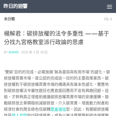
昨日的迴響
Skip to content
未分類
0
楊解君：碳排放權的法令多重性 ——基于
分找九宮格教室派行政論的思慮
BY
ADMIN
·
2025 年 3 月 18 日
“雙碳”目的的完成，必需施展“無為當局與有用市場”的感化。碳
排放權買賣市場，是公認的完成這一目的的主要政策東西。碳
排放權對于碳排放權買賣市場的構建具有基本性感化，響應地
對碳排放權法令屬性題目也應直面回應而不宜有興趣回避。這
般，才幹夠真正增進和維護碳排放權買賣市場的安康運轉，鼓
勵碳排放企業積極削減碳排放、介入碳買賣、增進動力財產和
經濟社會的周全綠色低碳轉
聚會場地
型。因此，有關碳排放權
性質
個人空間
的切磋或摸索，成為以後法學實際和碳市場實務