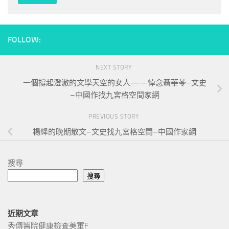
FOLLOW:
NEXT STORY
一個撐起澄澈的文學天空的女人——悼念聶華苓–文史
–中國作找九宮格空間家網
PREVIOUS STORY
楊絳的晚期散文–文史找九宮格空間–中國作家網
搜尋
搜尋
近期文章
秀傳醫院健康檢查美軍F