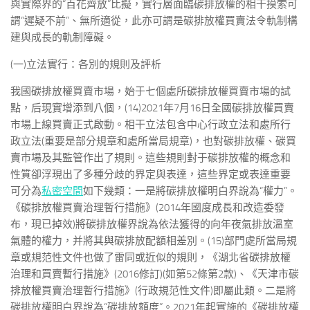
與實際界的“百花齊放”比擬，實行層面臨碳排放權的相干摸索可
謂“遲疑不前”、無所適從，此亦可謂是碳排放權買賣法令軌制構
建與成長的軌制障礙。
(一)立法實行：各別的規則及評析
我國碳排放權買賣市場，始于七個處所碳排放權買賣市場的試
點，后現實增添到八個，(14)2021年7月16日全國碳排放權買賣
市場上線買賣正式啟動。相干立法包含中心行政立法和處所行
政立法(重要是部分規章和處所當局規章)，也對碳排放權、碳買
賣市場及其監管作出了規則。這些規則對于碳排放權的概念和
性質卻浮現出了多種分歧的界定與表達，這些界定或表達重要
可分為
私密空間
如下幾類：一是將碳排放權明白界說為“權力”。
《碳排放權買賣治理暫行措施》(2014年國度成長和改造委發
布，現已掉效)將碳排放權界說為依法獲得的向年夜氣排放溫室
氣體的權力，并將其與碳排放配額相差別。(15)部門處所當局規
章或規范性文件也做了雷同或近似的規則，《湖北省碳排放權
治理和買賣暫行措施》(2016修訂)(如第52條第2款)、《天津市碳
排放權買賣治理暫行措施》(行政規范性文件)即屬此類。二是將
碳排放權明白界說為“碳排放額度”。2021年起實施的《碳排放權