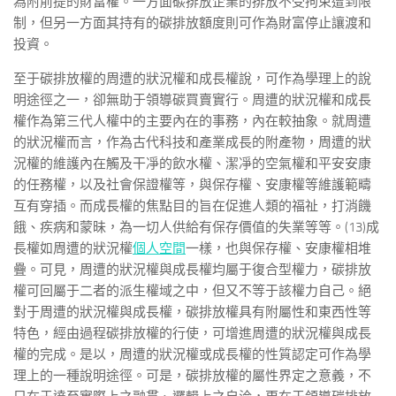
為附前提的財富權。一方面碳排放企業的排放不受拘束遭到限
制，但另一方面其持有的碳排放額度則可作為財富停止讓渡和
投資。
至于碳排放權的周遭的狀況權和成長權說，可作為學理上的說
明途徑之一，卻無助于領導碳買賣實行。周遭的狀況權和成長
權作為第三代人權中的主要內在的事務，內在較抽象。就周遭
的狀況權而言，作為古代科技和產業成長的附產物，周遭的狀
況權的維護內在觸及干凈的飲水權、潔凈的空氣權和平安安康
的任務權，以及社會保證權等，與保存權、安康權等維護範疇
互有穿插。而成長權的焦點目的旨在促進人類的福祉，打消饑
餓、疾病和蒙昧，為一切人供給有保存價值的失業等等。(13)成
長權如周遭的狀況權
個人空間
一樣，也與保存權、安康權相堆
疊。可見，周遭的狀況權與成長權均屬于復合型權力，碳排放
權可回屬于二者的派生權域之中，但又不等于該權力自己。絕
對于周遭的狀況權與成長權，碳排放權具有附屬性和東西性等
特色，經由過程碳排放權的行使，可增進周遭的狀況權與成長
權的完成。是以，周遭的狀況權或成長權的性質認定可作為學
理上的一種說明途徑。可是，碳排放權的屬性界定之意義，不