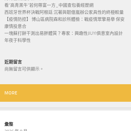
看“高青黑牛”若何帶富一方_中國查包養經歷網
西班牙世界杯決戰阿根廷 沉著與韌億嵐辦公家具性的終極較量
【疫情防控】 博山區病院森和診所體檢：戰疫情眾擎易舉 保安
康情投意合
一塊蘇打餅干測出易胖體質？專家：興趣性JIUYI俱意室內設計
年夜于科學性
近期留言
尚無留言可供顯示。
MORE
彙整