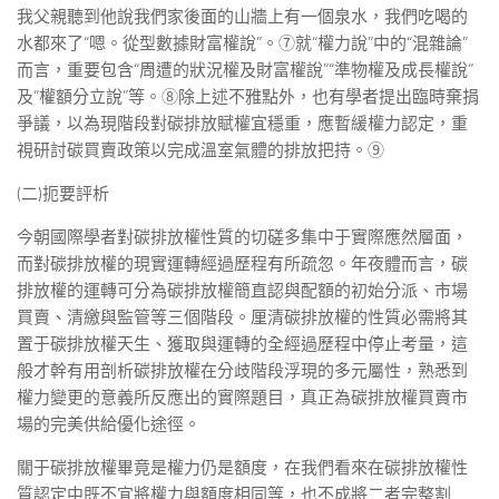
我父親聽到他說我們家後面的山牆上有一個泉水，我們吃喝的
水都來了“嗯。從型數據財富權說”。⑦就“權力說”中的“混雜論”
而言，重要包含“周遭的狀況權及財富權說”“準物權及成長權說”
及“權額分立說”等。⑧除上述不雅點外，也有學者提出臨時棄捐
爭議，以為現階段對碳排放賦權宜穩重，應暫緩權力認定，重
視研討碳買賣政策以完成溫室氣體的排放把持。⑨
(二)扼要評析
今朝國際學者對碳排放權性質的切磋多集中于實際應然層面，
而對碳排放權的現實運轉經過歷程有所疏忽。年夜體而言，碳
排放權的運轉可分為碳排放權簡直認與配額的初始分派、市場
買賣、清繳與監管等三個階段。厘清碳排放權的性質必需將其
置于碳排放權天生、獲取與運轉的全經過歷程中停止考量，這
般才幹有用剖析碳排放權在分歧階段浮現的多元屬性，熟悉到
權力變更的意義所反應出的實際題目，真正為碳排放權買賣市
場的完美供給優化途徑。
關于碳排放權畢竟是權力仍是額度，在我們看來在碳排放權性
質認定中既不宜將權力與額度相同等，也不成將二者完整割