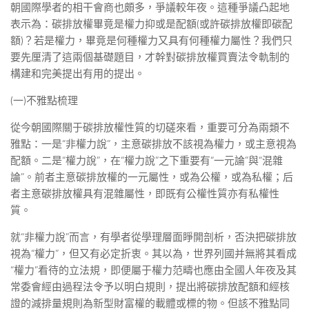
朝國際學者的相干會商也頗多，爭議較年夜。這種爭議凸起地
表示為：碳排放權畢竟是權力抑或是配額(或許碳排放權即碳配
額)？若是權力，畢竟是何種權力又具有何種權力屬性？我們只
要先厘清了這兩個基礎題目，才幹對碳排放權買賣法令軌制的
構建和完美提出有用的提出。
(一)不雅點梳理
從今朝國際關于碳排放權性質的切磋來看，重要可分為兩類不
雅點：一是“非權力說”，主意碳排放不該視為權力，或主意視為
配額。二是“權力說”，在“權力說”之下重要有“一元論”與“混雜
論”。前者主意碳排放權的一元屬性，或為公權，或為私權；后
者主意碳排放權具有混雜屬性，即既有公權性質亦有私權性
質。
就“非權力說”而言，有學者從學理層面睜開剖析，否決把碳排放
視為“權力”，但又有必定折衷。其以為，世界列國并無將其看成
“權力”看待的立法規，即便屬于權力范疇也應由全國人年夜及其
常委會經由過程法令予以明白規則，提出將碳排放配額和經核
證的減排量規則為新型財富權的載體或標的物。但該不雅點同