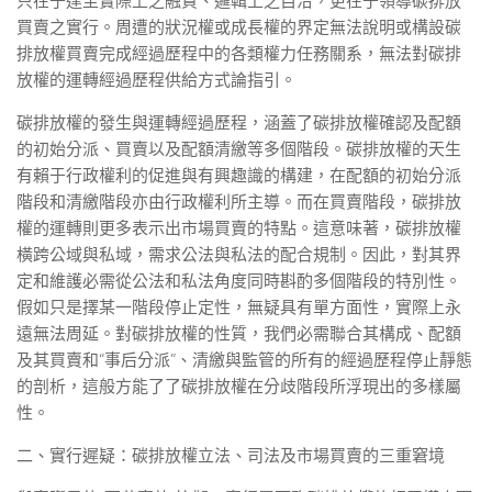
只在于達至實際上之融貫、邏輯上之自洽，更在于領導碳排放
買賣之實行。周遭的狀況權或成長權的界定無法說明或構設碳
排放權買賣完成經過歷程中的各類權力任務關系，無法對碳排
放權的運轉經過歷程供給方式論指引。
碳排放權的發生與運轉經過歷程，涵蓋了碳排放權確認及配額
的初始分派、買賣以及配額清繳等多個階段。碳排放權的天生
有賴于行政權利的促進與有興趣識的構建，在配額的初始分派
階段和清繳階段亦由行政權利所主導。而在買賣階段，碳排放
權的運轉則更多表示出市場買賣的特點。這意味著，碳排放權
橫跨公域與私域，需求公法與私法的配合規制。因此，對其界
定和維護必需從公法和私法角度同時斟酌多個階段的特別性。
假如只是擇某一階段停止定性，無疑具有單方面性，實際上永
遠無法周延。對碳排放權的性質，我們必需聯合其構成、配額
及其買賣和“事后分派”、清繳與監管的所有的經過歷程停止靜態
的剖析，這般方能了了碳排放權在分歧階段所浮現出的多樣屬
性。
二、實行遲疑：碳排放權立法、司法及市場買賣的三重窘境