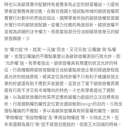
時也以為碳買賣中配額持有者應享有必定的財富權益。②還有
學者從實務角度切進，在聯合我國七個試點地域的碳排放權買
賣實行計劃中的界說后指出，國際學者所指的碳排放權就是國
外實行中的碳排放配額。從權力任務的角度剖析，碳排放權不
宜視為詳細的法令權力，而是當局部分分派給碳排放單元的碳
排放額度。③
在“權力說”中，就其“一元論”而言，又可分為“公權論”與“私權
論”。支撐公權論的不雅點重要以為碳排放權源自行政允許，即
“允許權”說。有學者指出，碳排放權具有周遭的狀況允許的特
征，行政機關將碳排放額度分派給重點排放企業的經過歷程就
是允許的經過歷程。將其定位為特許權不只有利于維護排放企
業的好處還有助于應對天氣變更，且契合了當下碳排放權買賣
既有行政干涉又有市場導向的特色。④也有學者提出了規制
論，以為碳排放權的性質界定應依據權力創設的立法目標來剖
析，行政規制權的屬性定位更合適該軌制design的目的。⑤而支
撐私權論的不雅點，多以為碳排放權具有財富權的屬性。諸如
“準物權說”“用益物權說”及“準用益物權說”等。⑥除此之外，近
年來還頗為風行“新“這不是我兒媳說的，但是王大回城的時候，