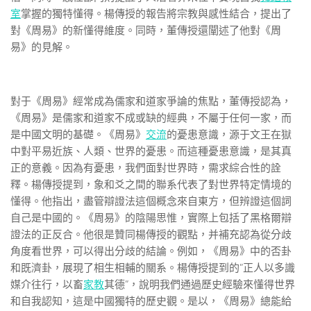
室
掌握的獨特懂得。楊傳授的報告將宗教與感性結合，提出了
對《周易》的新懂得維度。同時，董傳授還闡述了他對《周
易》的見解。
對于《周易》經常成為儒家和道家爭論的焦點，董傳授認為，
《周易》是儒家和道家不成或缺的經典，不屬于任何一家，而
是中國文明的基礎。《周易》
交流
的憂患意識，源于文王在獄
中對平易近族、人類、世界的憂患。而這種憂患意識，是其真
正的意義。因為有憂患，我們面對世界時，需求綜合性的詮
釋。楊傳授提到，象和爻之間的聯系代表了對世界特定情境的
懂得。他指出，盡管辯證法這個概念來自東方，但辨證這個詞
自己是中國的。《周易》的陰陽思惟，實際上包括了黑格爾辯
證法的正反合。他很是贊同楊傳授的觀點，并補充認為從分歧
角度看世界，可以得出分歧的結論。例如，《周易》中的否卦
和既濟卦，展現了相生相輔的關系。楊傳授提到的”正人以多識
媒介往行，以畜
家教
其德”，說明我們通過歷史經驗來懂得世界
和自我認知，這是中國獨特的歷史觀。是以，《周易》總能給