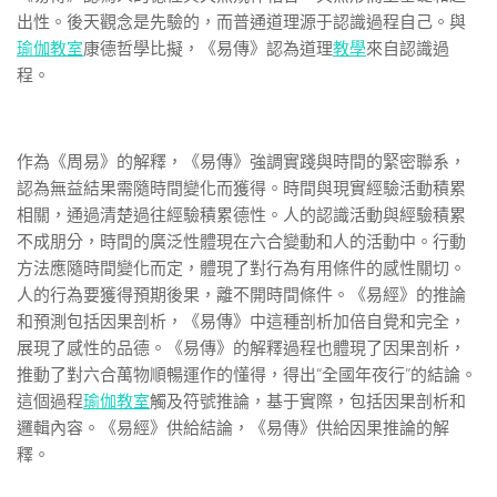
出性。後天觀念是先驗的，而普通道理源于認識過程自己。與
瑜伽教室
康德哲學比擬，《易傳》認為道理
教學
來自認識過
程。
作為《周易》的解釋，《易傳》強調實踐與時間的緊密聯系，
認為無益結果需隨時間變化而獲得。時間與現實經驗活動積累
相關，通過清楚過往經驗積累德性。人的認識活動與經驗積累
不成朋分，時間的廣泛性體現在六合變動和人的活動中。行動
方法應隨時間變化而定，體現了對行為有用條件的感性關切。
人的行為要獲得預期後果，離不開時間條件。《易經》的推論
和預測包括因果剖析，《易傳》中這種剖析加倍自覺和完全，
展現了感性的品德。《易傳》的解釋過程也體現了因果剖析，
推動了對六合萬物順暢運作的懂得，得出“全國年夜行”的結論。
這個過程
瑜伽教室
觸及符號推論，基于實際，包括因果剖析和
邏輯內容。《易經》供給結論，《易傳》供給因果推論的解
釋。