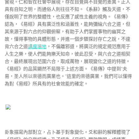
實現。仁和智在社會中展現，存在自覺與不自覺的差異。正人
具有自知之明，而通俗人則往往不知。《系辭》觸及天道，不
僅說明了世界的整體性，也反應了感性主義的視角。《易傳》
認為，《易經》具有廣泛性和涵蓋性，能夠彌綸六合之道，但
其來源于對六合的仰觀俯察，有助于人們掌握事物的幽冥之
故，懂得事物的具體形態，并進一個步驟探討存亡之說，不違
背六合之道
講座場地
，不偏離邪道，將廣泛的規定規范應用于
人生之樂，使人們能夠樂天知命，彼此忍受，與六合之道相契
合，最終展現出范圍六合，取成萬物，展現變化之道的特徵。
《易經》的品質顯然不局限于上述方面。《易傳》中提到“夫
易，圣人所以崇德而廣業也。”這里的崇德廣業，我們可以懂得
為對《易經》所具有的社會效能的確定。
卦象描寫內部對立，占卜基于對象變化。爻和辭的解釋體現了