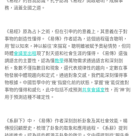
《易經》的自我認識。孔子認為《易經》開啟聰明，成績事
務，涵蓋全國之道。
《易經》原為占卜之術，但在引申的的意義上，其意義在于對
事物的創造性懂得。《易傳》作者認為，這個過程蘊含聰明，
用“智以知來，神以躲往”來描寫。聰明雖被賦予奧秘情勢，但同
時體
會議室出租
現了對天道和社會生涯的懂得。《易傳》還強
調語言的主要性，認為懂
教學
得萬物需求通過語言和深刻剖
析。象數不僅指數目和現象，還代表規律性的趨向。定數在事
物發展中體現趨向和定式，通過對象交感，我們能深刻懂得事
物根據。中國哲學中的“幾”指變化前的狀態，掌握“幾”能促進對
事物的懂得和感化，此中包括不成預測
共享會議室
性，而“神”則
用于預測這種不確定性。
《系辭下》中，《易傳》作者深刻剖析卦象及其社會效能。楊
傳授回顧歷史，梳理了卦象的取象和應用過程。《系辭》提到
技術進步，認為這些都源于卦象的啟示。文中還提到從“服牛乘