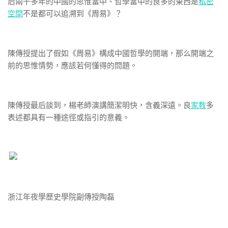
后兩千多年的中國的思惟當中、哲學當中的良多的東西是
私密
空間
不是都可以追溯到《周易》？
陳傳授提出了假如《周易》構成中國哲學的開端，那么開端之
前的思惟情勢，應該若何懂得的問題。
陳傳授最后談到，楊老師演講簡潔明快，含義深遠。良
家教
多
表述都具有一種途徑或指引的意義。
浙江年夜學歷史學院副傳授陶磊