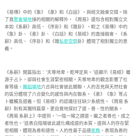
《易傳》中的《象》《彖》和《白話》，與經文融會交錯。除
了直
聚會場地
接的相關的解釋外，《周易》還包含相對獨立文
本如《系辭》高低、《序卦》和《雜卦》，較之《易傳》中的
《象》卦、《彖》卦、《白話》和《易經》的直接融會，《系
辭》高低、《序卦》和《雜
私密空間
卦》體現了相對獨立的意
義。
《系辭》開篇指出：“天尊地卑，乾坤定矣。”這顯示《易經》雖
源于占卜，卻與社會生涯緊密相關。天尊地卑的觀念影響了社
會等級，
舞蹈場地
六合與社會彼此關聯，人的吉兇與天然社會
的區分體現了六合變化的感性與內在聯系。《彖》《象》等占
卜雖觸及道義，但《易經》的認識往往缺少系統性。《周易·系
辭》則有其獨特篇章，更自覺地探討了道、善、性的關系。
《周易·系辭上》中提到，“一陰一陽之謂道。繼之者善也，成之
者性也。”這表白陰陽彼此感化構成道的本質，道與人的存在緊
密相關，體現為善和德性。人的性基于品德
家教
，表現為善的