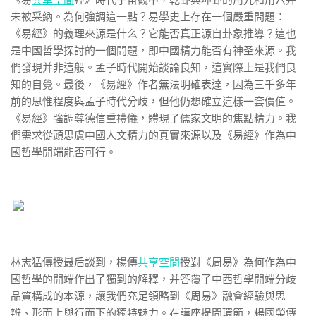
《易
共享空間
經》時代宇宙觀中，乾卦與坤卦的用九和用六并
未被采納。為何強調這一點？易學史上存在一個嚴重問題：
《易經》的義理來源是什么？它能否真正源自卦象推導？這也
是中國哲學探討的一個問題，即中國精力能否有神圣來源。我
們發現并非這般。孟子時代開始談論良知，這實際上是我們良
知的自覺。最後，《易經》作者無法明確表達，因為三千多年
前的思惟程度與孟子時代分歧，但他仍想確立這樣一套價值。
《易經》強調尊德信重禮儀，體現了儒家文明的焦點精力。我
們需求從頭思慮中國人文精力的真實來源以及《易經》作為中
國哲學開端能否可行。
林志猛傳授最后談到，楊傳
共享空間
授對《周易》為何作為中
國哲學的開端作出了獨到的解釋，并答覆了中西哲學開端分歧
品質構成的本源，讓我們充足領略到《周易》融會經驗與思
辨、形而上與行而下的獨特魅力。在講座提問環節，楊國榮傳