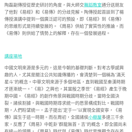
陶磊副傳授從歷史研討的角度，與大師交
舞蹈教室
通分送朋友
了他對《易經》和《易傳》的分歧見解。陶傳授起首談到了楊
傳授演講中提到一個廣泛認可的預設，即《易經》到《易傳》
的思維形式是持續發展的。《周易》供給了實質性的推論，而
《易傳》則供給了情勢上的解釋，存在一個發展過程。
講座場地
中國文明來源是多元的，這是今朝的基礎判斷。對考古學感興
趣的人，尤其是關注公共知識傳播的，會清楚到一個稱為”滿天
星斗”的概念。中華文明來源于多個地區，直到戰國至秦漢時期
才逐漸統一。”《易》之興也，其當殷之季世”《易經》產生于晚
期中國。《易經》的創作佈景與戰國時期分歧，當時全國決
裂，諸侯割據，與戰國時期尋求統一的愿景構成對比。戰國時
期，人們盼望統一，孟子提出”定于一”以實現全國安寧，《易
傳》誕生于這一時期。而在周初，全國諸侯
小樹屋
多達三千余
家，反應了《周易》中乾卦”群龍無首，吉”的概念，即全國尚未
有統一的領導，《周易》時代與《易傳》時代思惟觀念存在差