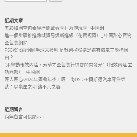
近期文章
五彩梅園查包養經歷開啟春季村落游玩季_中國網
進一個步驟推進縣域貿易煥新進級（花費視窗）_中國甜心寶物
查包養網網
PSG歐冠兩明顯手球未被判 是裁判掉誤還是還有億嵐工學椅緣
由？
“用舉動報效內陸，芳華才查包養行情會閃閃發光”（報效內陸 立
功西部）_中國網
匠人匠心·2024年齊魯年夜工匠｜尚OSDER奧斯德汽車零件榮
武：以毫厘之功 鑄不凡之器
近期留言
尚無留言可供顯示。