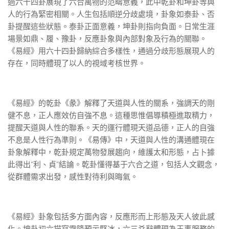
過六十四卦展現了六合萬物的范疇意義，此中乾卦和坤卦等與
人的行為緊密相關。人生包括順逆分歧處境，卦象如泰卦、否
卦提醒這些狀態。泰卦正面意義，坤卦則指向負面。日常生涯
場景如鼎、履、豫卦，反應卦象與內部對象及行為的關聯。
《易經》用六十四卦歸納綜合多樣性，通過分歧形態展現人的
存在，同時體現了以人的視域考核世界。
《易經》的乾卦《彖》解釋了天道與人性的關系，強調天的剛
健不息，正人應效仿自強不息。這種思惟倡導積極進取精力，
提醒天道與人性的聯系。天的運行體現天道品德，正人的自強
不息是人性行為準則。《易傳》中，天道與人性的溝通體現在
卦象解釋中，乾卦規定萬物發展趨向，維護太和形態，占卜據
此得出“利、貞”結論。乾卦懂得基于六合之道，包括人文觀念，
從群體需求出發，感性對待利與晦氣。
《易經》卦象包括多方面內容，反應形而上形態及天人彼此感