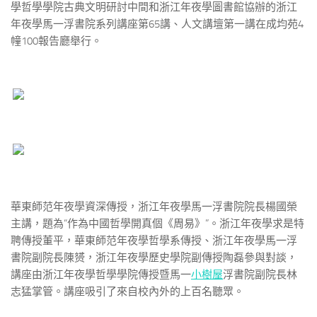
學哲學學院古典文明研討中間和浙江年夜學圖書館協辦的浙江
年夜學馬一浮書院系列講座第65講、人文講壇第一講在成均苑4
幢100報告廳舉行。
華東師范年夜學資深傳授，浙江年夜學馬一浮書院院長楊國榮
主講，題為“作為中國哲學開真個《周易》”。浙江年夜學求是特
聘傳授董平，華東師范年夜學哲學系傳授、浙江年夜學馬一浮
書院副院長陳赟，浙江年夜學歷史學院副傳授陶磊參與對談，
講座由浙江年夜學哲學學院傳授暨馬一
小樹屋
浮書院副院長林
志猛掌管。講座吸引了來自校內外的上百名聽眾。