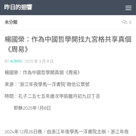
昨日的迴響
Skip to content
未分類
0
楊國榮：作為中國哲學開找九宮格共享真個
《周易》
BY
ADMIN
·
2025 年 3 月 8 日
楊國榮：作為中國哲學開真個《周易》
來源：“浙江年夜學馬一浮書院”微信公眾號
時間：孔子二五七五年歲次甲辰臘月初九日丁丑
耶穌2025年1月8日
2024年12月26日晚，由浙江年夜學馬一浮書院主辦，浙江年夜