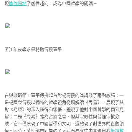
現
瑜伽場地
了感性趨向，成為中國哲學的開端。
浙江年夜學求是特聘傳授董平
在與談環節，董平傳授起首對楊傳授的演講談了兩點感觸：一
是楊國榮傳授以獨特的哲學視角從頭解讀《周易》，展現了其
對《易經》的深入懂得和領悟，體現了他對中國哲學的獨到見
解；二是《周易》雖為占筮之書，但其宗教性與普通宗教分
歧，它不僅展現了中國哲學和文明，還體現了對世界的直觀領
悟。同時，感性部門則提醒了人活著界來往中實現自我
舞蹈教