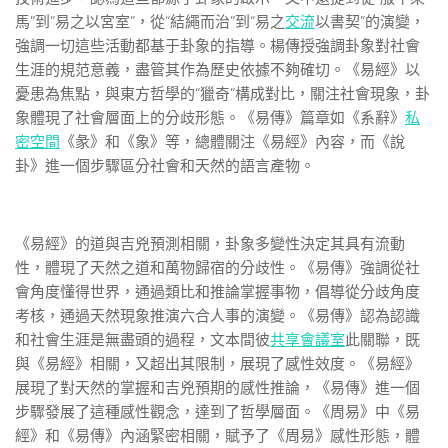
馬”到”易之以宮室”，從“結繩而治”到“易之
交流
以書契”的演變，
強調一切這些活動都基于卦象的指導。楊傳授強調卦象對社會
生涯的規范意義，盡管其作為歷史依據不夠確切。《易經》以
憂患為焦點，與東方哲學的“獵奇”構成對比，關注社會現象，卦
象體現了社會層面上的分歧形態。《易傳》篇章如《系辭》
私
密空間
《彖》和《象》等，總體關注《易經》內容，而《說
卦》進一個步驟區分社會和天然的語言產物。
《易經》的道與吉兇預測相關，卦象多變性決定其具有流動
性，體現了天然之道和萬物歸宿的分歧性。《易傳》強調從社
會角度懂得世界，通過類比和推論掌握事物，倡導從分歧角度
考核，通過天然現象推演六合人事的演變。《易傳》認為認識
和社會生涯是無盡頭的過程，文本間彼
共享會議室
此關聯，既
與《易經》相關，又超出其限制，展現了感性效度。《易經》
展現了對天然的掌握和吉兇預期的感性推論，《易傳》進一個
步驟發展了這種感性觀念，達到了哲學層面。《周易》中《易
經》和《易傳》內涵緊密相關，賦予了《周易》感性形態，體