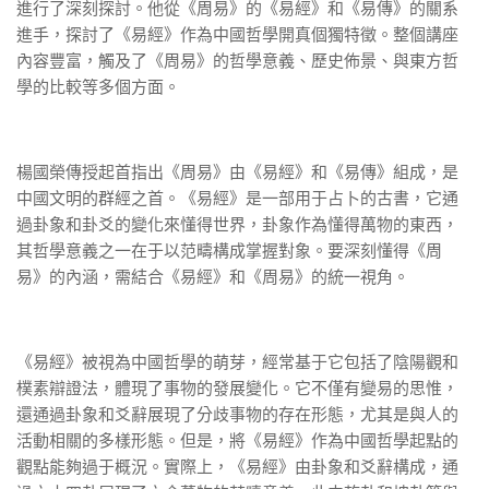
進行了深刻探討。他從《周易》的《易經》和《易傳》的關系
進手，探討了《易經》作為中國哲學開真個獨特徵。整個講座
內容豐富，觸及了《周易》的哲學意義、歷史佈景、與東方哲
學的比較等多個方面。
楊國榮傳授起首指出《周易》由《易經》和《易傳》組成，是
中國文明的群經之首。《易經》是一部用于占卜的古書，它通
過卦象和卦爻的變化來懂得世界，卦象作為懂得萬物的東西，
其哲學意義之一在于以范疇構成掌握對象。要深刻懂得《周
易》的內涵，需結合《易經》和《周易》的統一視角。
《易經》被視為中國哲學的萌芽，經常基于它包括了陰陽觀和
樸素辯證法，體現了事物的發展變化。它不僅有變易的思惟，
還通過卦象和爻辭展現了分歧事物的存在形態，尤其是與人的
活動相關的多樣形態。但是，將《易經》作為中國哲學起點的
觀點能夠過于概況。實際上，《易經》由卦象和爻辭構成，通