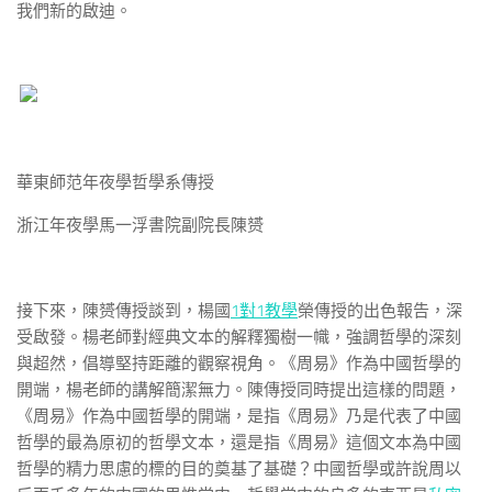
我們新的啟迪。
華東師范年夜學哲學系傳授
浙江年夜學馬一浮書院副院長陳赟
接下來，陳赟傳授談到，楊國
1對1教學
榮傳授的出色報告，深
受啟發。楊老師對經典文本的解釋獨樹一幟，強調哲學的深刻
與超然，倡導堅持距離的觀察視角。《周易》作為中國哲學的
開端，楊老師的講解簡潔無力。陳傳授同時提出這樣的問題，
《周易》作為中國哲學的開端，是指《周易》乃是代表了中國
哲學的最為原初的哲學文本，還是指《周易》這個文本為中國
哲學的精力思慮的標的目的奠基了基礎？中國哲學或許說周以