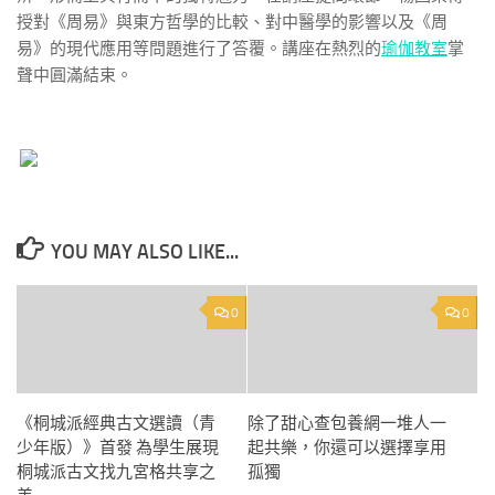
授對《周易》與東方哲學的比較、對中醫學的影響以及《周
易》的現代應用等問題進行了答覆。講座在熱烈的
瑜伽教室
掌
聲中圓滿結束。
YOU MAY ALSO LIKE...
0
0
《桐城派經典古文選讀（青
除了甜心查包養網一堆人一
少年版）》首發 為學生展現
起共樂，你還可以選擇享用
桐城派古文找九宮格共享之
孤獨