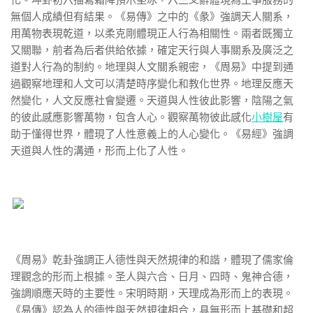
化。坤卦初六描寫霜降預示堅冰，六三爻辭體現為王事服務的
無個人成績但有結果。《易傳》之中的《彖》強調天人關系，
用萬物表現乾道，以柔克剛體現正人行為相關性。兩者既獨立
又關聯，前者為后者供給依據，確定天行與人事關系及廣泛之
道對人行為的制約。地理與人文關系親密，《周易》中提到通
過觀察地理和人文可以清楚時序變化和教化世界。地理反應天
然變化，人文反應社會變遷。天道與人性彼此影響，陰陽之氣
的彼此感應影響萬物，包含人心。觀察萬物彼此感化
小樹屋
有
助于懂得世界，體現了人性意義上的人心變化。《易經》強調
天道與人性的溝通，形而上化了人性。
《周易》乾卦強調正人德性與天然規律的和諧，體現了儒家倫
理觀念的形而上根據。圣人與六合、日月、四時、鬼神合德，
強調順應天時的主要性。宋明時期，天理成為形而上的表現。
《易傳》認為人的德性與天然規律相合，具無形而上基礎和超