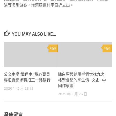
演等吸引游客，增添周邊村平易近支出。
YOU MAY ALSO LIKE...
0
0
公交車變“職通車” 甜心寶貝
陳白塵與范用半個世找九宮
專包養網求職招工一路暢行
格聚會紀的師生情–文史–中
國作家網
2026 年 5 月 23 日
2025 年 3 月 25 日
發佈留言