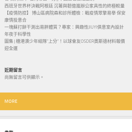
西班牙世界杯決戰阿根廷 沉著與韌億嵐辦公家具性的終極較量
【疫情防控】 博山區病院森和診所體檢：戰疫情眾擎易舉 保安
康情投意合
一塊蘇打餅干測出易胖體質？專家：興趣性JIUYI俱意室內設計
年夜于科學性
圖集 | 穗港澳少年組隊“上分“！以球會友OSDER奧斯德材料報價
迎全運
近期留言
尚無留言可供顯示。
MORE