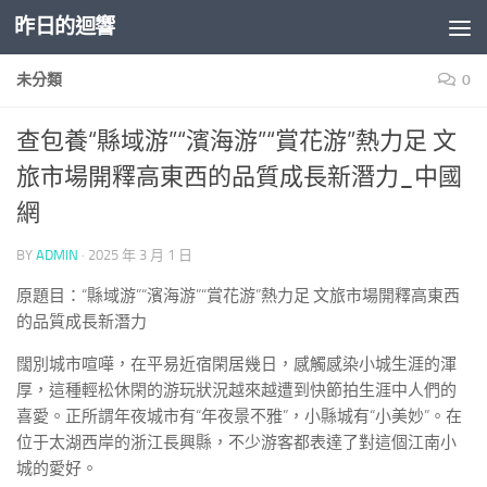
昨日的迴響
Skip to content
未分類
0
查包養“縣域游”“濱海游”“賞花游”熱力足 文
旅市場開釋高東西的品質成長新潛力_中國
網
BY
ADMIN
·
2025 年 3 月 1 日
原題目：“縣域游”“濱海游”“賞花游”熱力足 文旅市場開釋高東西
的品質成長新潛力
闊別城市喧嘩，在平易近宿閑居幾日，感觸感染小城生涯的渾
厚，這種輕松休閑的游玩狀況越來越遭到快節拍生涯中人們的
喜愛。正所謂年夜城市有“年夜景不雅”，小縣城有“小美妙”。在
位于太湖西岸的浙江長興縣，不少游客都表達了對這個江南小
城的愛好。