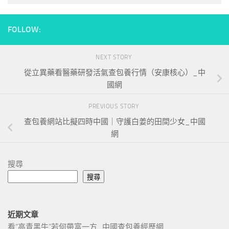
FOLLOW:
NEXT STORY
從立異藥看醫藥研發活氣查包養行情（安康核心）_中
國網
PREVIOUS STORY
查包養網站比擬四時中國｜守護白姜的田間少女_中國
網
搜尋
搜尋
近期文章
看“高青黑牛”若何帶富一方_中國查包養經歷網