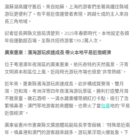
滬蘇湖高鐵守舊后，來自姑蘇、上海的游客們坐著高鐵往縣城
游玩更便利了。有平易近宿運營者表現，跨越七成的主人來自
長三角地域。
記者從長興縣文旅局清楚到，2025年春節時代，本地設定各類
年俗運動超百場，全縣共招待游客139.2萬人次。
廣東惠東：濱海游玩疾速成長 帶火本地平易近宿經濟
位于粵港澳年夜灣區的廣東惠東，依托奇特的天然風景、汗青
文明資本和區位上風，近段時光游玩市場也很是“非常熱絡”。
近年來，惠東縣濱海游玩疾速成長，初步構成巽寮灣、雙月
灣、范和灣、考洲洋等四年夜濱海游玩景區，勝利打造雙月灣
不雅景臺、礁石酒吧、一滴水藏書樓等網紅打卡點，吸引了浩
繁噴鼻港、澳門等地游客前來體驗，也帶火了當
包養
地的“平易
近宿經濟”。
廣東省惠州市惠東縣文廣旅體局副局長李雪薇稱：“特殊是近兩
年，噴鼻港和澳門的游客越來越多，游玩業浮現火爆氣象。下