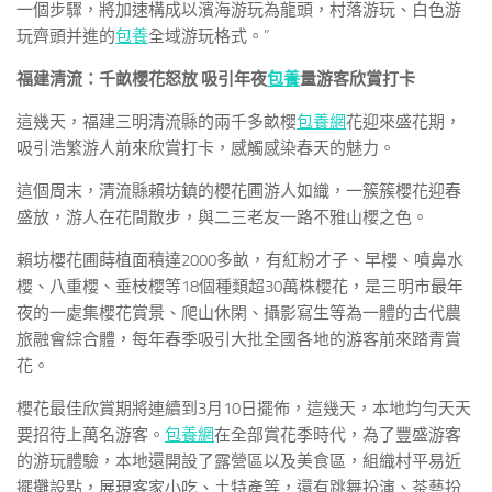
一個步驟，將加速構成以濱海游玩為龍頭，村落游玩、白色游
玩齊頭并進的
包養
全域游玩格式。”
福建清流：千畝櫻花怒放 吸引年夜
包養
量游客欣賞打卡
這幾天，福建三明清流縣的兩千多畝櫻
包養網
花迎來盛花期，
吸引浩繁游人前來欣賞打卡，感觸感染春天的魅力。
這個周末，清流縣賴坊鎮的櫻花圃游人如織，一簇簇櫻花迎春
盛放，游人在花間散步，與二三老友一路不雅山櫻之色。
賴坊櫻花圃蒔植面積達2000多畝，有紅粉才子、早櫻、噴鼻水
櫻、八重櫻、垂枝櫻等18個種類超30萬株櫻花，是三明市最年
夜的一處集櫻花賞景、爬山休閑、攝影寫生等為一體的古代農
旅融會綜合體，每年春季吸引大批全國各地的游客前來踏青賞
花。
櫻花最佳欣賞期將連續到3月10日擺佈，這幾天，本地均勻天天
要招待上萬名游客。
包養網
在全部賞花季時代，為了豐盛游客
的游玩體驗，本地還開設了露營區以及美食區，組織村平易近
擺攤設點，展現客家小吃、土特產等，還有跳舞扮演、茶藝扮