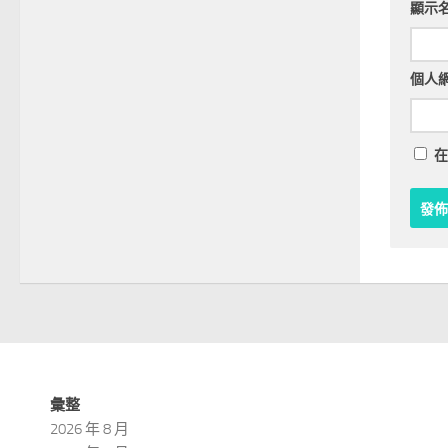
顯示
個人
在
彙整
2026 年 8 月