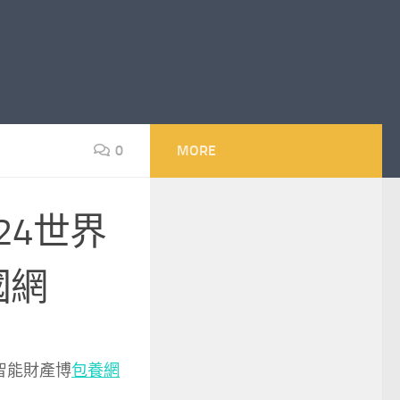
0
MORE
24世界
國網
界智能財產博
包養網