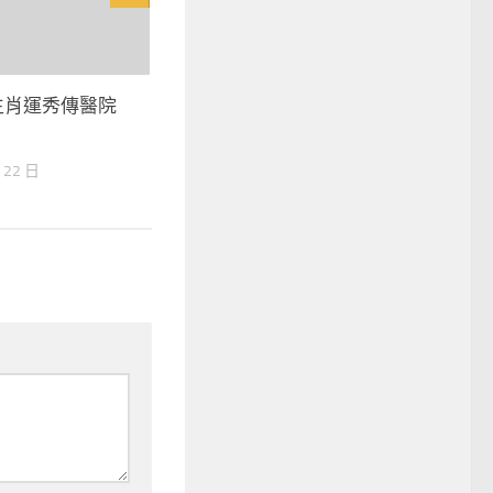
生肖運秀傳醫院
 22 日