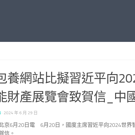
包養網站比擬習近平向20
能財產展覽會致賀信_中
N
·
2024 年 6 月 29 日
北京6月20日電 6月20日，國度主席習近平向2024世
賀信。