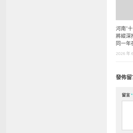
河南“
將縱深
同一年
2026 年 
發佈留
留言
*