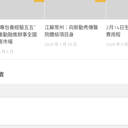
十專包養經驗五五”
江蘇常州：向新動秀傳醫
2月14日
推動融進辦事全國
院體檢項目身
費用程
夜市場
2026 年 1 月 29 日
2026 年 5 月
6 月 4 日
言