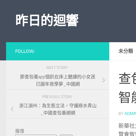
Skip to content
昨日的迴響
FOLLOW:
未分類
NEXT STORY
查
那查包養app個趴在床上聽課的小女孩
已圓年夜學夢_中國網
智
PREVIOUS STORY
浙江湖州：為生態立法，守護綠水青山
_中國查包養網網
BY
ADMI
新華社
搜尋
覽會致