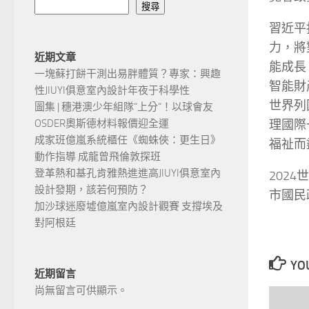
搜尋
習近平
力，將
近期文章
能成長
一塊蘇打餅干測出易胖體質？專家：興趣
智能財
性JIUYI俱意室內設計年夜于科學性
世界列
圖集 | 穗港澳少年組隊“上分“！以球會友
理國際
OSDER奧斯德材料報價迎全運
成家班億嵐系統櫃任《蜘蛛俠：更生日》
福祉而
動作指導 成龍曾飛倫敦探班
登革熱和基孔肯雅熱進進高JIUYI俱意室內
2024
設計發期，該若何預防？
市國民
加沙球迷廢墟億嵐室內設計觀賽 支撐埃及
對阿根廷
YOU
近期留言
尚無留言可供顯示。