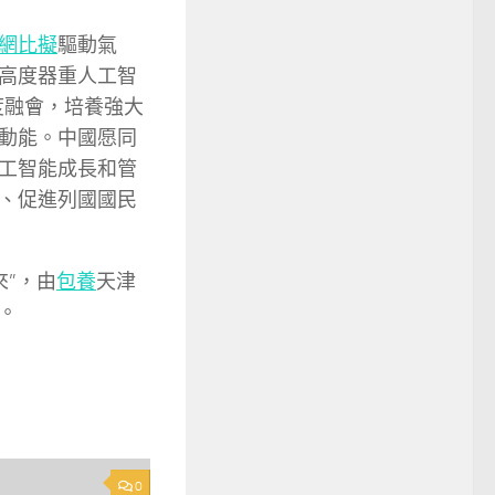
網比擬
驅動氣
高度器重人工智
深度融會，培養強大
動能。中國愿同
工智能成長和管
、促進列國國民
來”，由
包養
天津
。
0