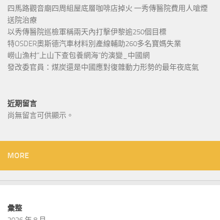
四馬路觀音廟四周組屋底層咖啡店掉火 一秀傳醫院費用人嗆煙
送院治療
以秀傳醫院巡檢軍稱兩天內打擊伊黎逾250個目標
特OSDER奧斯德汽車材料別產線輔助260多名寶媽失業
嶗山漁村“上山下查包養網海”的演變_中國網
發改委官員：煤炭還是中國應對復雜動力形勢的最年夜底氣
近期留言
尚無留言可供顯示。
MORE
彙整