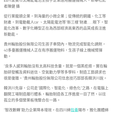
四川宜賓市太陽能電池生孩子企業應用搬運機械人。新華社記
者陳健 攝
從行業龍頭企業，到海量的小微企業；從傳統的鋼鐵、化工等
財產，到電動載人car 、太陽能電池等“新三樣”財產……眼下，智
能化改革、數字化轉型正在為西部經濟高東西的品質成長注進
新動能。
貴州輪胎股份無限公司生孩子車間內，物流完成智能化調劑，
40多臺搬運機械人正在有序搬運物料，生孩子線上機械臂揮
動。
“良多人感到輪胎沒有太高科技含量，就是一個黑疙瘩，實在輪
胎研發觸及資料迷信、空氣動力學等多學科，制造工藝請求也
很是復雜。”貴州輪胎股份無限公司信息技巧部部長韓洪川說。
韓洪川先容，公司走“國際化、智能化、綠色化”之路，在電腦上
翻開工場制造履行體系，輪胎制造各工序進度一目了然，以往
孤立的多個營業板塊整合在一路。
“智改數轉”助力企業降本增效。在四川綿
包養
陽市，雅化團體綿