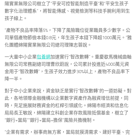
陽實業無限公司樹立了“平安可控智能制造平臺”和“平安生孩子
數字化治理體系”，將智能傳感、視覺檢測等科技手腕利用到生
孩子線上。
“產物不良品率降落5%，下降了風險職位從業職員多少數字。公
司單個產物節儉本錢0.8元，年生孩子本錢下降超1000萬元。”雅
化團體綿陽實業無限公司總司理陳志蓉說。
一大量中小企業
包養網
加速實行“智改數轉”。重慶歇馬機械曲軸
無限公司常務副總司理曹欣蔚說，公司累計投進近4000萬元資
金用于“智改數轉”，生孩子效力進步30%以上，產物不良品率下
降一半。
對于中小企業來說，資金缺乏是實行“智改數轉”的一道妨礙。對
此，各地領導金融機構以企業數字資產作為融資增信前提，同
時，充足施展財務資金的杠桿引領感化。綿陽市經濟和信息化
局局長王敏說，綿陽建立科創企業存款風險抵償基金，樹立了
“銀行+當局”“銀行+當局+擔保”風險共擔機制。
“企業有需求，辦事商無方案，當局就摸清需求、建好平臺、完