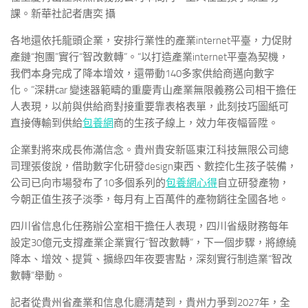
課。新華社記者唐奕 攝
各地還依托龍頭企業，安排行業性的產業internet平臺，力促財
產鏈“抱團”實行“智改數轉”。“以打造產業internet平臺為契機，
我們本身完成了降本增效，還帶動140多家供給商邁向數字
化。”深耕car 變速器範疇的重慶青山產業無限義務公司相干擔任
人表現，以前與供給商對接重要靠表格表單，此刻技巧圖紙可
直接傳輸到供給
包養網
商的生孩子線上，效力年夜幅晉陞。
企業對將來成長佈滿信念。貴州貴安新區東江科技無限公司總
司理張俊說，借助數字化研發design東西、數控化生孩子裝備，
公司已向市場發布了10多個系列的
包養網心得
自立研發產物，
今朝正值生孩子淡季，每月有上百萬件的產物銷往全國各地。
四川省信息化任務辦公室相干擔任人表現，四川省級財務每年
設定30億元支撐產業企業實行“智改數轉”，下一個步驟，將繚繞
降本、增效、提質、擴綠四年夜要害點，深刻實行制造業“智改
數轉”舉動。
記者從貴州省產業和信息化廳清楚到，貴州力爭到2027年，全