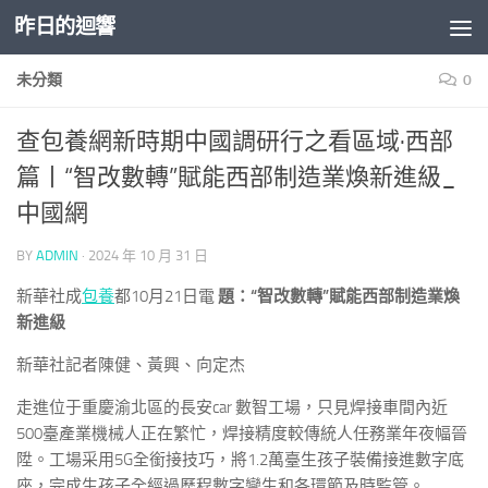
昨日的迴響
Skip to content
未分類
0
查包養網新時期中國調研行之看區域·西部
篇丨“智改數轉”賦能西部制造業煥新進級_
中國網
BY
ADMIN
·
2024 年 10 月 31 日
新華社成
包養
都10月21日電
題：“智改數轉”賦能西部制造業煥
新進級
新華社記者陳健、黃興、向定杰
走進位于重慶渝北區的長安car 數智工場，只見焊接車間內近
500臺產業機械人正在繁忙，焊接精度較傳統人任務業年夜幅晉
陞。工場采用5G全銜接技巧，將1.2萬臺生孩子裝備接進數字底
座，完成生孩子全經過歷程數字孿生和各環節及時監管。