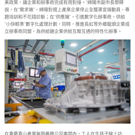
美政策，讓企業和辦事商完成有用對接。”綿陽市副市長鄧輝
說，在“需求端”，綿陽對規上產業企業停止全籠罩宣揚動員、專
題培訓和不花錢診斷；在“供應端”，引進數字化辦事商，供給
“小快輕準”數字化處理計劃，同時，推進長虹等外鄉龍頭企業成
立辦事商同盟，為供給鏈企業供給互聯互通的特性化辦事。
在重慶青山產業無限義務公司車間內，工人在生孩子線上功