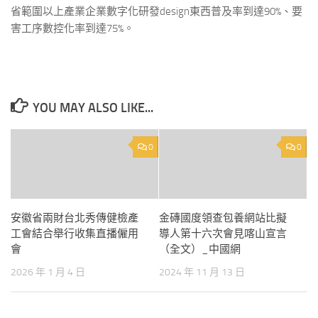
省範圍以上產業企業數字化研發design東西普及率到達90%、要
害工序數控化率到達75%。
YOU MAY ALSO LIKE...
0
0
安徽省兩財台北秀傳健檢產
金磚國度領查包養網站比擬
工會結合舉行收集直播僱用
導人第十六次會見喀山宣言
會
（全文）_中國網
2026 年 1 月 4 日
2024 年 11 月 13 日