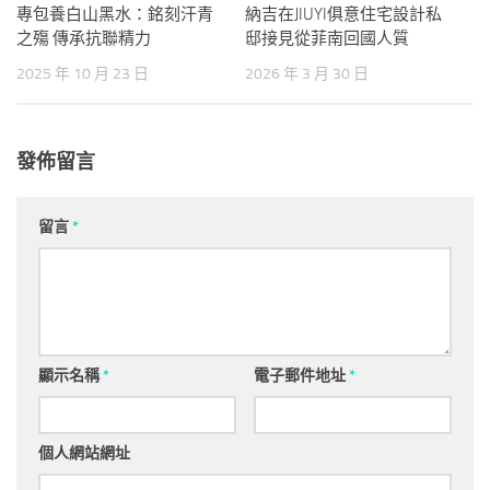
專包養白山黑水：銘刻汗青
納吉在JIUYI俱意住宅設計私
之殤 傳承抗聯精力
邸接見從菲南回國人質
2025 年 10 月 23 日
2026 年 3 月 30 日
發佈留言
留言
*
顯示名稱
*
電子郵件地址
*
個人網站網址