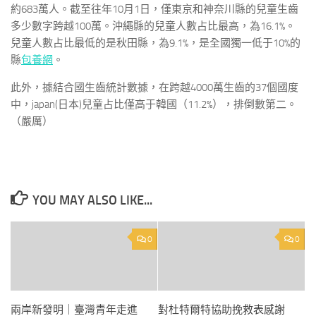
約683萬人。截至往年10月1日，僅東京和神奈川縣的兒童生齒
多少數字跨越100萬。沖繩縣的兒童人數占比最高，為16.1%。
兒童人數占比最低的是秋田縣，為9.1%，是全國獨一低于10%的
縣
包養網
。
此外，據結合國生齒統計數據，在跨越4000萬生齒的37個國度
中，japan(日本)兒童占比僅高于韓國（11.2%），排倒數第二。
（嚴厲）
YOU MAY ALSO LIKE...
0
0
兩岸新發明｜臺灣青年走進
對杜特爾特協助挽救表感謝