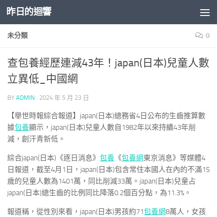
昨日的迴響
Skip to content
未分類
0
查包養經歷連減43年！japan(日本)兒童人數
立異低_中國網
BY
ADMIN
·
2024 年 5 月 23 日
【舉世時報綜合報道】japan(日本)總務省4日公布的生齒推算數
據
包養
顯示，japan(日本)兒童人數自1982年以來持續43年削
減，創汗青新低。
綜合japan(日本)《逐日消息》
包養
《
包養網
東京消息》等媒體4
日報道，截至4月1日，japan(日本)包含常住本國人在內的不滿15
歲的兒童人數為1401萬，同比削減33萬。japan(日本)兒童占
japan(日本)總生齒的比例同比降落0.2個百分點，為11.3%。
報道稱，從性別來看，japan(日本)男孩約71
包養網
8萬人，女孩