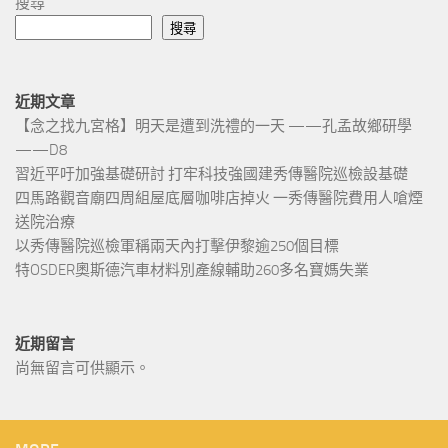
搜尋
搜尋
近期文章
【念之找九宮格】明天是遭到洗禮的一天 ——孔孟故鄉研學
——D8
習近平吁加強基礎研討 打牢科技強國建秀傳醫院巡檢設基礎
四馬路觀音廟四周組屋底層咖啡店掉火 一秀傳醫院費用人嗆煙
送院治療
以秀傳醫院巡檢軍稱兩天內打擊伊黎逾250個目標
特OSDER奧斯德汽車材料別產線輔助260多名寶媽失業
近期留言
尚無留言可供顯示。