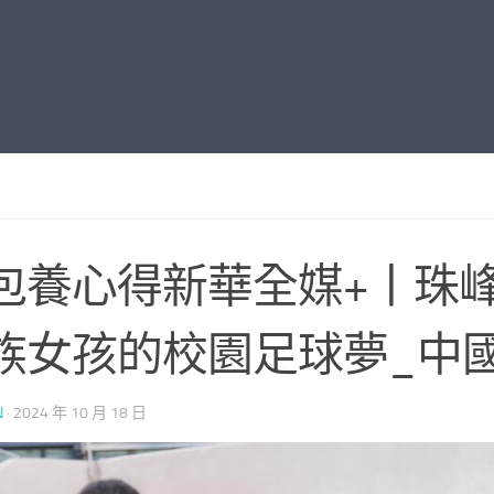
包養心得新華全媒+丨珠
族女孩的校園足球夢_中
N
·
2024 年 10 月 18 日