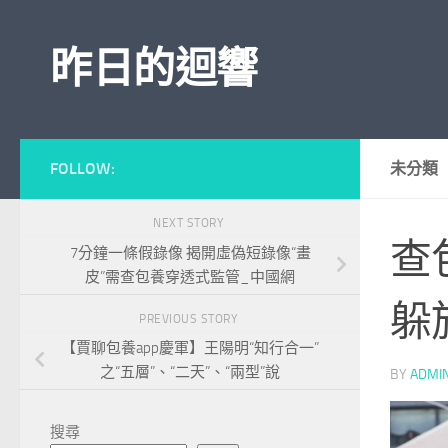
Skip to content
昨日的迴響
FOLLOW:
未分類
NEXT STORY
查
7分鐘一條假錄像 揭開虛偽短錄像“畫
皮”需查包養穿透式監管_中國網
躲
PREVIOUS STORY
【賈聊包養app慶軍】王陽明“知行合一”
之“五層”、“二天”、“兩型”說
BY
ADMI
搜尋