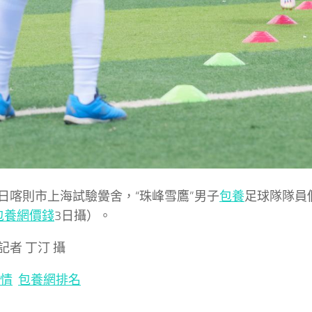
日喀則市上海試驗黌舍，“珠峰雪鷹”男子
包養
足球隊隊員
包養網價錢
3日攝）。
記者 丁汀 攝
情
包養網排名