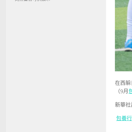
在西躲
（9月
新華社
包養行