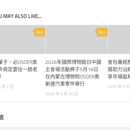
 MAY ALSO LIKE...
0
0
子，必OSDER奧
2026年國際博物館日中國
查包養經
件商定要往一趟老
主會場活動將于5月18日
道助力沿
！
在內蒙古博物院OSDER奧
享市場盈
斯德汽車零件舉行
4 月 2 日
2025 年 5 月
2026 年 5 月 20 日
言