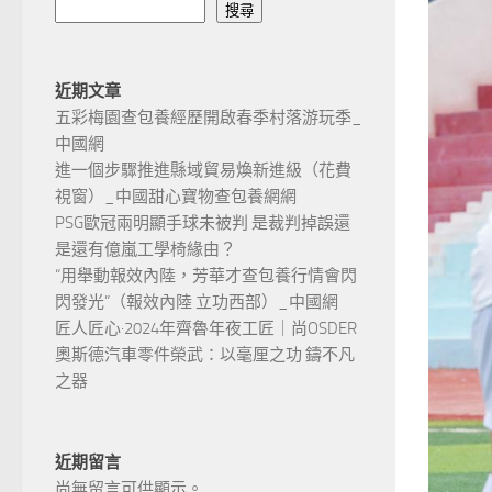
搜尋
近期文章
五彩梅園查包養經歷開啟春季村落游玩季_
中國網
進一個步驟推進縣域貿易煥新進級（花費
視窗）_中國甜心寶物查包養網網
PSG歐冠兩明顯手球未被判 是裁判掉誤還
是還有億嵐工學椅緣由？
“用舉動報效內陸，芳華才查包養行情會閃
閃發光”（報效內陸 立功西部）_中國網
匠人匠心·2024年齊魯年夜工匠｜尚OSDER
奧斯德汽車零件榮武：以毫厘之功 鑄不凡
之器
近期留言
尚無留言可供顯示。