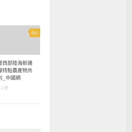
0
歷西部陸海新通
線特點農產物共
利_中國網
 2 日