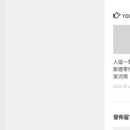
YOU
人這一輩
斯德零
家河南
2026 年 
發佈留