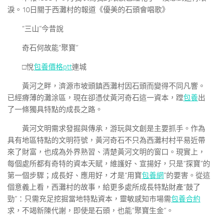
淚。10日關于西灘村的報道《優美的石頭會唱歌》
“三山”今昔說
奇石何故能“聚寶”
□悅
包養價格ptt
連城
黃河之畔，濟源市坡頭鎮西灘村因石頭而變得不同凡響。
已經瘠薄的灘涂區，現在卻憑仗黃河奇石這一資本，蹚
包養
出
了一條獨具特點的成長之路。
黃河文明需求發掘與傳承，游玩與文創是主要抓手。作為
具有地區特點的文明符號，黃河奇石不只為西灘村村平易近帶
來了財富，也成為外界熟習、清楚黃河文明的窗口。現實上，
每個處所都有奇特的資本天賦，維護好、宣揚好，只是“探寶”的
第一個步驟；成長好、應用好，才是“用寶
包養網
”的要害。從這
個意義上看，西灘村的故事，給更多處所成長特點財產“鼓了
勁”：只需充足挖掘當地特點資本，靈敏感知市場需
包養合約
求，不竭新陳代謝，即使是石頭，也能“聚寶生金”。