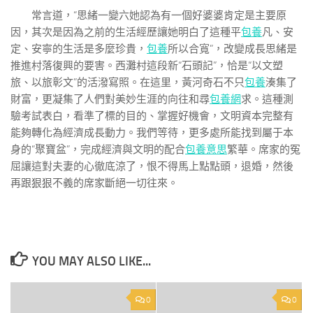
常言道，“思緒一變六她認為有一個好婆婆肯定是主要原
因，其次是因為之前的生活經歷讓她明白了這種平
包養
凡、安
定、安寧的生活是多麼珍貴，
包養
所以合寬”，改變成長思緒是
推進村落復興的要害。西灘村這段新“石頭記”，恰是“以文塑
旅、以旅彰文”的活潑寫照。在這里，黃河奇石不只
包養
湊集了
財富，更凝集了人們對美妙生涯的向往和尋
包養網
求。這種測
驗考試表白，看準了標的目的、掌握好機會，文明資本完整有
能夠轉化為經濟成長動力。我們等待，更多處所能找到屬于本
身的“聚寶盆”，完成經濟與文明的配合
包養意思
繁華。席家的冤
屈讓這對夫妻的心徹底涼了，恨不得馬上點點頭，退婚，然後
再跟狠狠不義的席家斷絕一切往來。
YOU MAY ALSO LIKE...
0
0