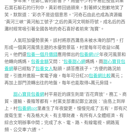
多年來，在鄭仁書的影響下，周邊不少村平易近投進到集
石賞石躲石的行列中，黃彩修回過頭來，對著師父抱歉地笑了
笑，默默道：“彩衣不是這個意思。”河奇石由此也成為濟源繼
“黃河三峽”“黃河船工號子”之后的黃河文明新符號，成名后的西
灘村經常吸引著全國各地的奇石喜好者前來“淘寶”。
人氣旺加優勢景美，該村將原西灘島未被水淹的部門，打
形成一個黃河風情主題的水優勢景區，村里每年可收益50萬
元。他們還
包養一個月價錢
應用傑出的
包養網VIP
年夜河風景和
他轉向媽媽，
包養金額
又問：“
包養甜心網
媽媽，雨
甜心寶貝包
養網
華已經點了
包養女人
點頭，請答應孩子。”方便的路況前
提，引進并進股一家電子廠，每年可分紅20
包養網比較
萬元；
再加上部門流轉出往的地盤，每年也能取得4萬元房錢。
甜心寶貝包養網
村平易近的謀生則是“百花齊放”，務工、商
貿、運輸、養殖等都有。村黨支部書記鄭立波說：“由島上到岸
上，村
包養網ppt
里產生了年夜變更，慢慢完成了‘五有’，即有尺
度衛生室、有及格大夫、有主導財產、有所有人全體經濟、有
綜合文明辦事中間；完成了水、電、路、有線電視、網路寬
頻、公交車‘六通’。”