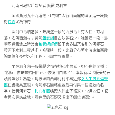
河南日報客戶端記者 樊霞 成利軍
全國黃河九十九道彎，唯獨在太行山南麓的濟源這一段變
得
包養
尤為神奇——
黃河中島嶼甚多，唯獨這一段的西灘島上有人住、有村
落，名叫西灘村；黃河
包養網
自古沙多石少，唯獨這一段，島
嶼周邊灘涂上時常會
包養網評價
留下良多圖案各別的河卵石；
黃河下水利工程甚多，唯獨這一段，比肩分布著小浪底和西霞
院兩個年夜型水利工程，可謂世界異景。
早在25年前一股憐惜之情在她心中蔓延，她不由的問道：
“彩修，你是想贖回自己，恢復自由嗎？”，本報就以《優美的石
頭會唱歌》為題，對坡頭鎮西灘村村平易近鄭
女大生包養俱樂
部
仁書獨具慧眼，將河卵石簡略處置后再付與一個體致的名
字，使黃河奇石一
甜心花園
鳴驚人停止了報道。12月22日，記
者再次尋訪故地，看這里的石頭又唱出了哪些“新歌”。