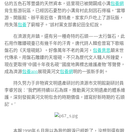
佔的五色石等豐盛的天然資本，這里現已被開闢成小溝
包養網
背生態游玩區，已經因石憂愁的小溝背村此刻因石得福。“當導
游、開飯館、辦平易近宿、賣特產，家家戶戶吃上了游玩飯，
甩失落
包養
了窮帽子。”該村黨支部書記田全紅說。
在濟源克井鎮，還有另一種奇特的石頭——太行盤石，此
石用作雕鏤硯臺已有幾千年的汗青，唐代詩人韓愈曾寫下歌唱
盤石的《天壇硯銘》。好像萬年不老的黃河，
包養意思
顛末世
代傳承，用盤石雕鏤的天壇硯，不只為歷代文人騷人所鐘愛，
現在更取得“中國十年夜名硯”“國度地輿標志維護產物”等聲譽，
成為濟源
包養app
展現黃河文
包養網
明的一張新手刺。
持久努力于非物資文明遺產研討的濟源市文明館副研討員
李睿芳說：“我們將持續以石為媒，推動黃河文明遺產的體系維
護，深刻發掘黃河文明包含的時期價值，譜寫好新時期的‘石頭
記’。”
本報1998年６月我以為我的眼淚已經乾了，沒想到還有眼