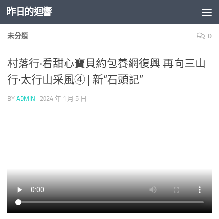
昨日的迴響
Skip to content
未分類
0
村落行·看甜心寶貝約包養網復興 再向三山
行·太行山采風④ | 新“石頭記”
BY
ADMIN
·
2024 年 1 月 5 日