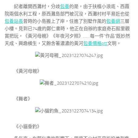
記者離開西灘村，分歧
包養
的是，由于扶植小浪底、西霞
院兩個水利工程，原西灘島部門被沉沒，西灘村村平易近也從
包養站長
昔時的小島搬上了岸，住進了別墅作風的
包養網
三層
小樓。見到已74歲的鄭仁書時，他正在自辦的家庭奇石館里觀
賞把玩，《黃河母親》《年夜河夕照》……每一件“作品”既妙然
天成、興趣橫生，又飽含著濃濃的黃河
包養價格ptt
文明。
《黃河母親》
《舞者》
《小貓垂釣》