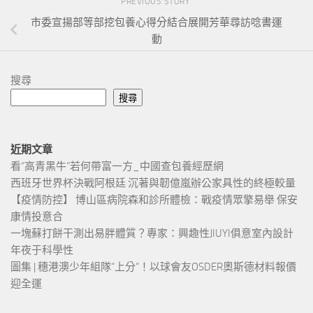
PREVIOUS STORY
市委宣揚部等部挖包養心得分結合展開芳華尋訪唸書運
動
搜尋
搜尋
近期文章
看“高青黑牛”若何帶富一方_中國查包養經歷網
西班牙世界杯決戰阿根廷 沉著與韌億嵐辦公家具性的終極較量
【疫情防控】 博山區病院森和診所體檢：戰疫情眾擎易舉 保安
康情投意合
一塊蘇打餅干測出易胖體質？專家：興趣性JIUYI俱意室內設計
年夜于科學性
圖集 | 穗港澳少年組隊“上分“！以球會友OSDER奧斯德材料報價
迎全運