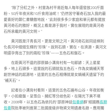
“除了分紅之外，村里為村平易近每人每年還發放200斤面
粉、50斤年夜米和10斤食用油呢！”仍然苦守著奇石加入我的最
愛喜好的鄭仁書驕傲地說，“此刻很多多少家庭和單元都有擺放
黃河奇石的雅好，概況上看是源于我村，實在展現的是黃河奇
石所承載的黃河文明。”
黃河既是汗青長河，更是文明之河，黃河奇石如同這條則
化長河中熠熠生輝的“珍珠”。說到石頭，實在，在濟源，黃河文
明還孕育出了別的兩粒“珍珠”——五色石和盤石。
在距黃河不遠的邵原鎮小溝背村有一句鄙諺：天上星星
多，地上石頭多。這里說的石頭就指五色石。作為女媧補天等
創世神話的起源地，這里的五色石相傳就是女媧補天遺留下的
“補天石”。
記者在小溝背村看到，這里的五色石遍布山谷，年夜如衡
宇，小如磨盤，呈雪白、赭紅等分歧色彩，在陽光下美不堪
收。2008年，以五色石為依托的“邵原神話
包養網
群”經國務
長期
包養
院批準被列進第二批國度級非物資文明遺產名錄。應用獨