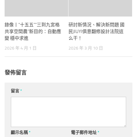
錄像丨“十五五”“三到九宮格
研討新情況、解決新問題 國
共享空間農”新目的：自動應
民JIUYI俱意翻修設計法院這
變 穩中求進
么干！
2026 年 4 月 1 日
2026 年 3 月 10 日
發佈留言
留言
*
顯示名稱
*
電子郵件地址
*