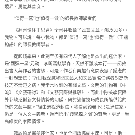
境界、勇氣與善良。
“值得一寫”也“值得一做”的師長教師學者們
《翻書憶往正思君》全書共收錄了28篇文章，觸及30多小
我物。可以說，每小我物，都是“值得一寫”也“值得一做”（王鼎
鈞語）的師長教師學者。
提起錢學森，此刻至多有四代人了解他是杰出的迷信家，
是“兩彈一星”元勛。李昕寫錢學森，天然不離成本行——記敘
出書人與作者的書緣。可是，作者有興趣有意間表露了錢老的
一封親筆信：“近日我深感我國文藝人和文藝實際任務者對高新
技巧不清楚之病。我常常收到的有關文藝、文明的刊物有《中
流》《文藝研討》和《文藝實際與批駁》，而此中除美學實際
外都缺乏對新文藝情勢的切磋，研討迷信技巧成長所能供給的
新的文藝手腕。”經由過程這封信，我看到錢老不只是迷信家，
仍是一位人文主義者，進而悟出“錢學森之問”的背后，更是一種
高維度的家國情懷。
韓啟德是醫學迷信家，也是全國政協副主席，可是，他一