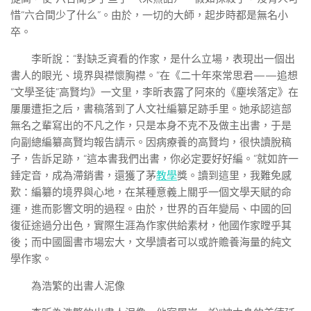
惜“六合間少了什么”。由於，一切的大師，起步時都是無名小
卒。
李昕說：“對缺乏資看的作家，是什么立場，表現出一個出
書人的眼光、境界與襟懷胸襟。”在《二十年來常思君——追想
“文學圣徒”高賢均》一文里，李昕表露了阿來的《塵埃落定》在
屢屢遭拒之后，書稿落到了人文社編纂足跡手里。她承認這部
無名之輩寫出的不凡之作，只是本身不克不及做主出書，于是
向副總編纂高賢均報告請示。因病療養的高賢均，很快讀脫稿
子，告訴足跡，“這本書我們出書，你必定要好好編。”就如許一
錘定音，成為滯銷書，還獲了茅
教學
獎。讀到這里，我難免感
歎：編纂的境界與心地，在某種意義上關乎一個文學天賦的命
運，進而影響文明的過程。由於，世界的百年變局、中國的回
復征途過分出色，實際生涯為作家供給素材，他國作家瞠乎其
後；而中國圖書市場宏大，文學讀者可以或許贍養海量的純文
學作家。
為浩繁的出書人泥像