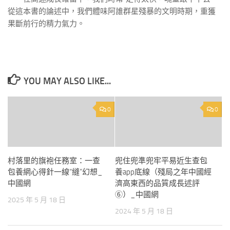
從這本書的論述中，我們體味阿誰群星殘暴的文明時期，重獲
果斷前行的精力氣力。
YOU MAY ALSO LIKE...
0
0
村落里的旗袍任務室：一查
兜住兜準兜牢平易近生查包
包養網心得針一線“縫”幻想_
養app底線（殘局之年中國經
中國網
濟高東西的品質成長述評
⑥）_中國網
2025 年 5 月 18 日
2024 年 5 月 18 日