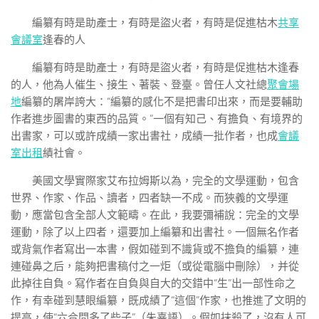
編纂有時是助產士，有時是盜火者，有時是促進枯木
共享
會議室
逢春的人
編纂有時是助產士，有時是盜火者，有時是促進枯木逢春
的人，他為人催生、接生、著裝、登臺。曾任人文社總
聚會場
地
編纂的屠岸誇大：“編纂的感化不是把書印出來，而是要輔助
作者進步圖書的東西的品質。”一個有知己、有擔負、有境界的
出書家，可以或許成績一家出書社，成績一批作者，也成
會議
室出租
績社會。
美國文學實際家艾布拉姆斯以為，完全的文學運動，包含
世界、作家、作品、讀者，四者缺一不成。而狹義的文學運
動，應當包含全部人文範疇。在此，我要彌補說：完全的文學
運動，除了以上四者，還要加上編纂和出書社。一個無名作者
或背氣作者寫出一本書，假如碰到不識貨或不擔負的編纂，連
連碰鼻之后，能夠把書稿付之一炬（或從電腦中刪除），并從
此掉往自負。寫作者在自負與自大的交錯中“生”出一部性命之
作，有幸碰到慧眼編纂，既成績了“這個”作家，也推進了文明的
提高，使“六合間多了些子”（朱熹語）。假如抹殺了，沒有人可