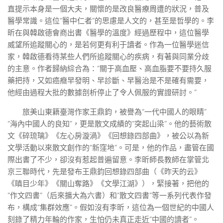
直提示本身是一個大夫，關懷的是改良醫療周遭的狀況，普及
醫學常識。這位“醫中仁者”的思慮是人文的，甚至是哲學的。李
昕在與韓啟德會商出書《醫學的溫度》經過歷程中，這位醫學
威望所追蹤關心的，是若何更有利于讀者。作為一位醫學迷信
家，韓啟德看待某些人們所追蹤關心的疾病，有著與同業分歧
的主意。作者歸納綜合為：“關于高血壓、高血脂要不要持久服
藥把持，又如癌癥早發明、早診斷、早醫治是不是確有需要，
他經由過程大批的數據剖析停止了令人佩服的實證研討。”
旅美山東籍臺灣作家王鼎鈞，被譽為“一代中國人的眼睛”
“海內中國人的良知”，更是散文成績的“突起山梁”。他的藝術散
文《碎琉璃》《左心房漩渦》《回想錄四部曲》，被公以為新
文學活動以來散文創作的“新窪地”。可是，他的作品，盡管在國
際出書了不少，卻沒有惹起普遍留意。李昕師長教師在掌管北
京三聯時代，先是發布王鼎鈞回想錄四部曲（《昨天的云》
《瞋目少年》《關山奪路》《文學江湖》），緊接著，把他的
“作文四書”（后來擴大為六書）和“散文四書”等一系列代表作發
布，構成“集群效應”。假如沒有李昕，這位為一個世紀的中國人
刻錄了精力年輪的作家，生怕仍未真正走近“中國的讀者”。