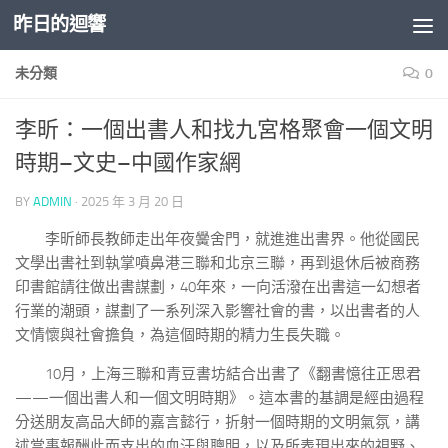
昨日的迴響
Skip to content
未分類
0
李昕：一個出書人和找九宮格聚會一個文明
時期–文史–中國作家網
BY
ADMIN
·
2025 年 3 月 20 日
李昕師長教師走出年夜黌舍門，就進進出書界。他從國民
文學出書社到執掌噴鼻港三聯和北京三聯，再到退休后被商務
印書館請往做出書謀劃，40年來，一向活潑在出書這一幻想者
行業的潮頭，謀劃了一系列深入影響社會的書，以出書者的人
文情懷與社會擔負，為這個時期的精力生長失職。
10月，上海三聯和青豆書坊結合出書了《翻書憶往正思君
——一個出書人和一個文明時期》。這本書的基調是經由過程
分送朋友高品大師的嘉言懿行，折射一個時期的文明氣氛，講
述當事報酬此而支出的血汗與聰明，以及所表現出來的視野、