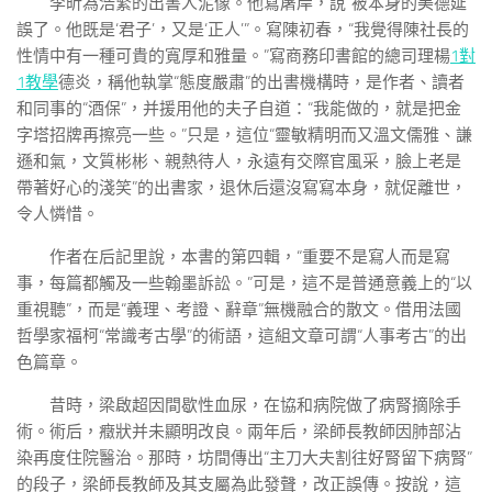
李昕為浩繁的出書人泥像。他寫屠岸，說“被本身的美德延
誤了。他既是‘君子’，又是‘正人’”。寫陳初春，“我覺得陳社長的
性情中有一種可貴的寬厚和雅量。”寫商務印書館的總司理楊
1對
1教學
德炎，稱他執掌“態度嚴肅”的出書機構時，是作者、讀者
和同事的“酒保”，并援用他的夫子自道：“我能做的，就是把金
字塔招牌再擦亮一些。”只是，這位“靈敏精明而又溫文儒雅、謙
遜和氣，文質彬彬、親熱待人，永遠有交際官風采，臉上老是
帶著好心的淺笑”的出書家，退休后還沒寫寫本身，就促離世，
令人憐惜。
作者在后記里說，本書的第四輯，“重要不是寫人而是寫
事，每篇都觸及一些翰墨訴訟。”可是，這不是普通意義上的“以
重視聽”，而是“義理、考證、辭章”無機融合的散文。借用法國
哲學家福柯“常識考古學”的術語，這組文章可謂“人事考古”的出
色篇章。
昔時，梁啟超因間歇性血尿，在協和病院做了病腎摘除手
術。術后，癥狀并未顯明改良。兩年后，梁師長教師因肺部沾
染再度住院醫治。那時，坊間傳出“主刀大夫割往好腎留下病腎”
的段子，梁師長教師及其支屬為此發聲，改正誤傳。按說，這