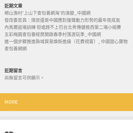
近期文章
嶗山漁村“上山下查包養網海”的演變_中國網
發改委官員：煤炭還是中國應對復雜動力形勢的最年夜底氣
內馬爾返場訓練 但或趕不上巴台北秀傳健檢西第二場小組賽
五彩梅園查包養經歷開啟春季村落游玩季_中國網
進一個步驟推進縣域貿易煥新進級（花費視窗）_中國甜心寶物
查包養網網
近期留言
尚無留言可供顯示。
MORE