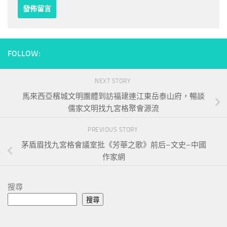
FOLLOW:
NEXT STORY
馬來西亞檳城文明團體到訪福建連江東岳泰山府，暢談
儒家文明找九宮格聚會源流
PREVIOUS STORY
茅盾眉找九宮格會議室批《芳華之歌》前后–文史–中國
作家網
搜尋
搜尋