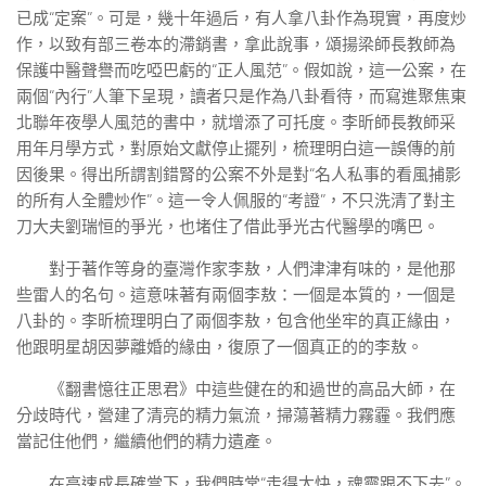
已成“定案”。可是，幾十年過后，有人拿八卦作為現實，再度炒
作，以致有部三卷本的滯銷書，拿此說事，頌揚梁師長教師為
保護中醫聲譽而吃啞巴虧的“正人風范”。假如說，這一公案，在
兩個“內行”人筆下呈現，讀者只是作為八卦看待，而寫進聚焦東
北聯年夜學人風范的書中，就增添了可托度。李昕師長教師采
用年月學方式，對原始文獻停止擺列，梳理明白這一誤傳的前
因後果。得出所謂割錯腎的公案不外是對“名人私事的看風捕影
的所有人全體炒作”。這一令人佩服的“考證”，不只洗清了對主
刀大夫劉瑞恒的爭光，也堵住了借此爭光古代醫學的嘴巴。
對于著作等身的臺灣作家李敖，人們津津有味的，是他那
些雷人的名句。這意味著有兩個李敖：一個是本質的，一個是
八卦的。李昕梳理明白了兩個李敖，包含他坐牢的真正緣由，
他跟明星胡因夢離婚的緣由，復原了一個真正的的李敖。
《翻書憶往正思君》中這些健在的和過世的高品大師，在
分歧時代，營建了清亮的精力氣流，掃蕩著精力霧霾。我們應
當記住他們，繼續他們的精力遺產。
在高速成長確當下，我們時常“走得太快，魂靈跟不下去”。