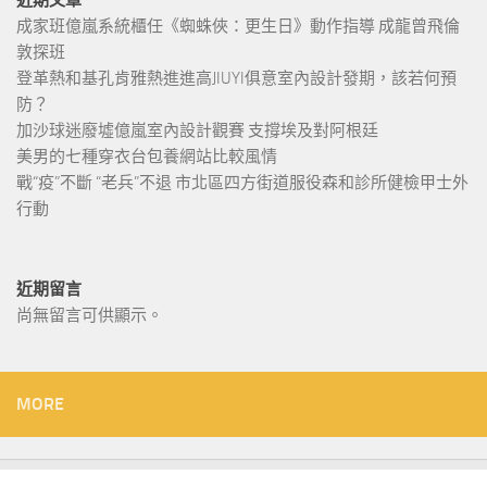
近期文章
成家班億嵐系統櫃任《蜘蛛俠：更生日》動作指導 成龍曾飛倫
敦探班
登革熱和基孔肯雅熱進進高JIUYI俱意室內設計發期，該若何預
防？
加沙球迷廢墟億嵐室內設計觀賽 支撐埃及對阿根廷
美男的七種穿衣台包養網站比較風情
戰“疫”不斷 “老兵”不退 市北區四方街道服役森和診所健檢甲士外
行動
近期留言
尚無留言可供顯示。
MORE