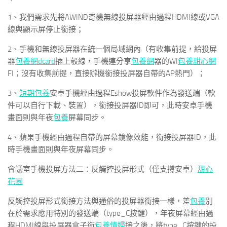
1、我們需求先將AWIND奇機無線投屏器經由過程HDMI線或VGA
線與顯示屏停止銜接；
2、手機和無線投屏器在統一個局域網內（有收集前提，給投屏
器
包養網dcard
插上彀線，手機連分享
包養網
器的WI
包養甜心網
FI；沒有收集前提，直接辦機銜接投屏器自帶的AP熱門）；
3、
短期包養
安卓手機經由過程Eshow投屏軟件作為發送端（軟
件可以自行下載、裝置），銜接投屏器ID即可，此時安卓手機
畫面則與年夜
包養
屏幕同步。
4、蘋果手機經由過程自帶的屏幕鏡像效能，銜接投屏器ID，此
時手機畫面則與年夜屏幕同步。
會議室手機投屏方法二：反觸控投屏形式（僅支撐安卓）
甜心
花園
反觸控投屏形式銜接方法與通俗的投屏器銜接一樣，差
包養
別
在於需求應用特別的發送端（type_C按鍵），年夜屏幕經由過
程HDMI線與投屏器盒子銜
包養情婦
接之後，將type_C按鍵的投