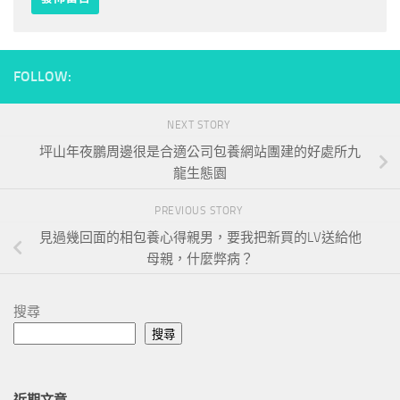
FOLLOW:
NEXT STORY
坪山年夜鵬周邊很是合適公司包養網站團建的好處所九
龍生態園
PREVIOUS STORY
見過幾回面的相包養心得親男，要我把新買的LV送給他
母親，什麼弊病？
搜尋
搜尋