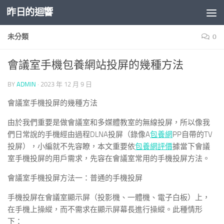
昨日的迴響
Skip to content
未分類
0
會議室手機包養網站投屏的幾種方法
BY
ADMIN
·
2023 年 12 月 9 日
會議室手機投屏的幾種方法
由於我們重要是做會議室和多媒體教室的無線投屏，所以像我
們日常說的手機經由過程DLNA投屏（錄像A
包養網
PP自帶的TV
投屏），小編就不先容瞭，本文重要依
包養網評價
據當下會議
室手機投屏的用戶需求，先容在會議室常用的手機投屏方法。
會議室手機投屏方法一：普通的手機投屏
手機投屏在會議室顯示屏（投影機、一體機、電子白板）上，
在手機上操縱，而不需求在顯示屏幕長進行操縱。此種情形
下：