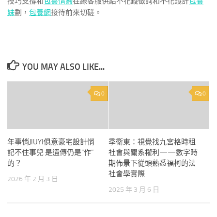
技巧支撐和
包養情婦
在線客服供給不花錢徵詢和不花錢計
包養
妹
劃，
包養網
接待前來切磋。
YOU MAY ALSO LIKE...
0
0
年事悄JIUYI俱意豪宅設計悄
季衛東：視覺找九宮格時租
記不住事兒 是遺傳仍是“作”
社會與關系權利——數字時
的？
期佈景下從頭熟悉福柯的法
社會學實際
2026 年 2 月 3 日
2025 年 3 月 6 日