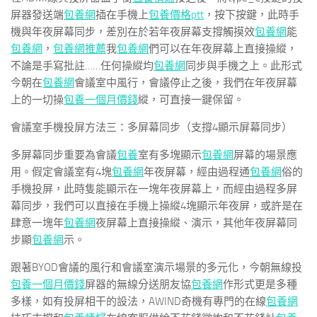
屏器發送端
包養網
插在手機上
包養價格ptt
，按下按鍵，此時手
機與年夜屏幕同步，差別在於若年夜屏幕支撐觸摸效
包養網
能
包養網
，
包養網推薦
我
包養網
們可以在年夜屏幕上直接操縱，
不論是手寫批註……任何操縱均
包養網
同步與手機之上。此形式
今朝在
包養網
會議室中風行，會議停止之後，我們在年夜屏幕
上的一切操
包養一個月價錢
縱，可直接一鍵保留。
會議室手機投屏方法三：多屏幕同步（支撐4顯示屏幕同步）
多屏幕同步重要為會議
包養
室有多塊顯示
包養網
屏幕的場景應
用。假定會議室有4塊
包養網
年夜屏幕，經由過程通
包養網
俗的
手機投屏，此時隻能顯示在一塊年夜屏幕上，而經由過程多屏
幕同步，我們可以直接在手機上操縱4塊顯示年夜屏，或許是在
肆意一塊年
包養網
夜屏幕上直接操縱、演示，其他年夜屏幕同
步顯
包養網
示。
跟著BYOD會議的風行和會議室演示場景的多元化，今朝無線投
包養一個月價錢
屏器的無線分送朋友協
包養網
作形式更是多種
多樣，如有投屏相干的設法，AWIND奇機有專門的在線
包養網