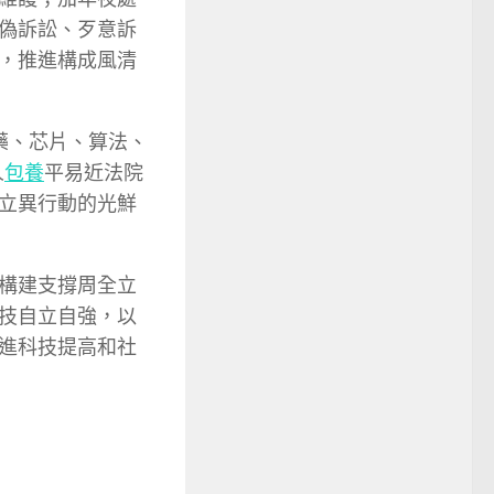
偽訴訟、歹意訴
，推進構成風清
藥、芯片、算法、
人
包養
平易近法院
立異行動的光鮮
構建支撐周全立
技自立自強，以
進科技提高和社