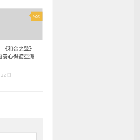
0
！《和合之聲》
包養心得聽亞洲
 22 日