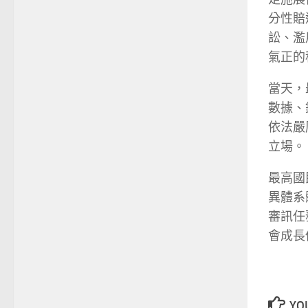
分性賠
訟、濫
氣正的
當天，
數據、
依法嚴
立場。
最高國
異體系
審訊任
會成長
YOU