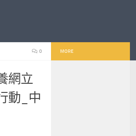
0
MORE
養網立
行動_中