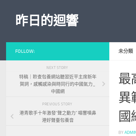
Skip to content
昨日的迴響
FOLLOW:
未分類
NEXT STORY
最
特稿｜聆查包養網站聽習近平主席新年
賀詞，感觸感染與時同行的中國氣力_
中國網
異
PREVIOUS STORY
國
港青歌手十年激發“聲之動力” 唱響噴鼻
港好聲臺包養音
BY
ADMI