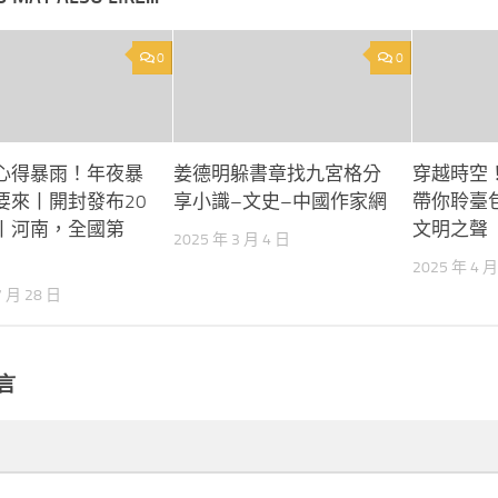
0
0
心得暴雨！年夜暴
姜德明躲書章找九宮格分
穿越時空
要來丨開封發布20
享小識–文史–中國作家網
帶你聆臺
丨河南，全國第
文明之聲
2025 年 3 月 4 日
2025 年 4 月
7 月 28 日
言