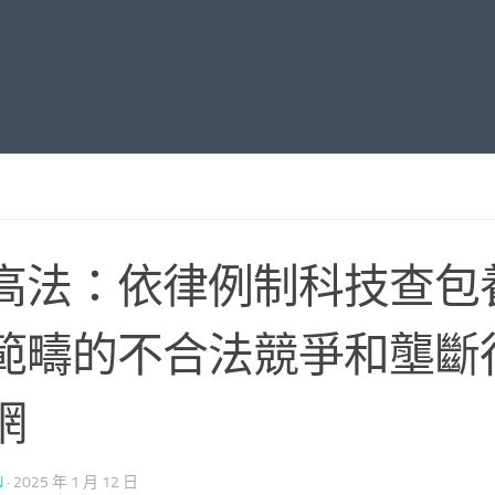
高法：依律例制科技查包
範疇的不合法競爭和壟斷
網
N
·
2025 年 1 月 12 日