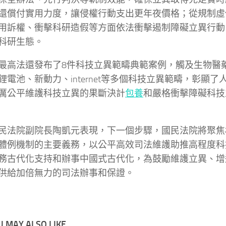
還償付實用力度，讓侵權行動支出更年夜價格；從規制虛
用訴權、衝擊科研造假等方面依法衝擊遏制障礙立異行動
科研生態。
最高法還發布了8件科技立異範疇典範案例，觸及生物醫
鋰電池、新動力、internet等多個科技立異範疇，彰顯了
厲公平維護科技立異的果斷決計
包養
和嚴格衝擊障礙科技
民法院副院長陶凱元表現，下一個步驟，國民法院將聚焦
體例機制的主要義務，以公平高效司法維護助推高程度科
務古代化支持和辦事中國式古代化，為鼓勵維護立異、增
供給加倍無力的司法辦事和保證。
 MAY ALSO LIKE...