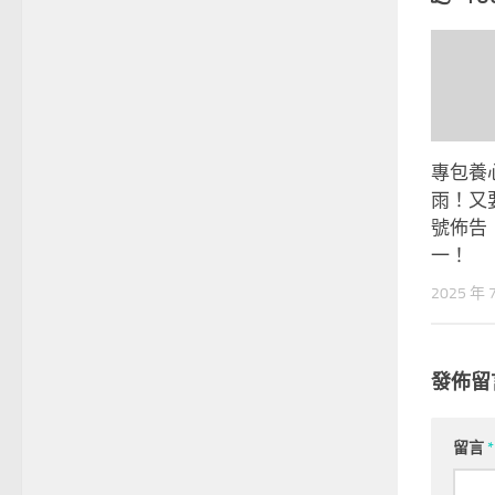
專包養
雨！又
號佈告
一！
2025 年 
發佈留
留言
*