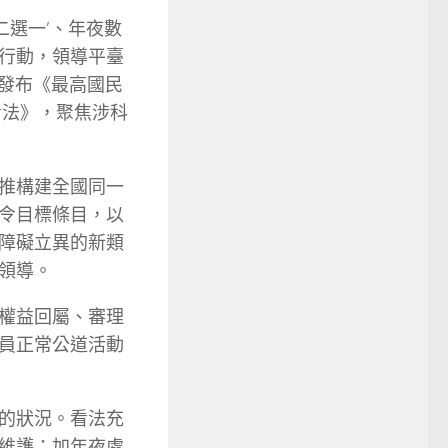
二選一’、年夜數
行動，領導平臺
外發布《最高國民
看法》，聚焦涉科
推構建全國同一
令目標條目，以
障礙立異的新類
領導。
權益回屬、審理
員正常公道活動
的狀況。看法充
維護；加年夜處