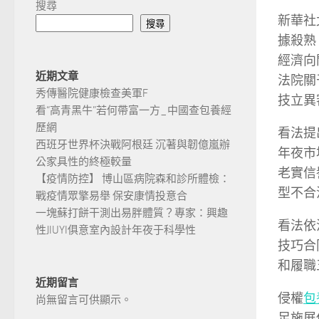
搜尋
新華社
搜尋
據殺熟
經濟向
近期文章
法院關
秀傳醫院健康檢查美軍F
技立異
看“高青黑牛”若何帶富一方_中國查包養經
歷網
看法提
西班牙世界杯決戰阿根廷 沉著與韌億嵐辦
年夜市
公家具性的終極較量
老實信
【疫情防控】 博山區病院森和診所體檢：
型不合
戰疫情眾擎易舉 保安康情投意合
一塊蘇打餅干測出易胖體質？專家：興趣
看法依
性JIUYI俱意室內設計年夜于科學性
技巧合
和履職
近期留言
侵權
包
尚無留言可供顯示。
足施展