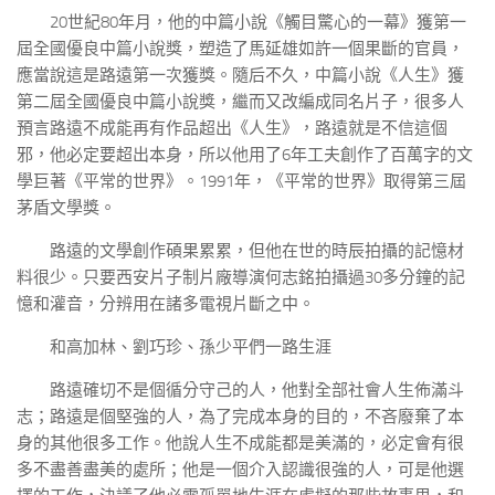
20世紀80年月，他的中篇小說《觸目驚心的一幕》獲第一
屆全國優良中篇小說獎，塑造了馬延雄如許一個果斷的官員，
應當說這是路遠第一次獲獎。隨后不久，中篇小說《人生》獲
第二屆全國優良中篇小說獎，繼而又改編成同名片子，很多人
預言路遠不成能再有作品超出《人生》，路遠就是不信這個
邪，他必定要超出本身，所以他用了6年工夫創作了百萬字的文
學巨著《平常的世界》。1991年，《平常的世界》取得第三屆
茅盾文學獎。
路遠的文學創作碩果累累，但他在世的時辰拍攝的記憶材
料很少。只要西安片子制片廠導演何志銘拍攝過30多分鐘的記
憶和灌音，分辨用在諸多電視片斷之中。
和高加林、劉巧珍、孫少平們一路生涯
路遠確切不是個循分守己的人，他對全部社會人生佈滿斗
志；路遠是個堅強的人，為了完成本身的目的，不吝廢棄了本
身的其他很多工作。他說人生不成能都是美滿的，必定會有很
多不盡善盡美的處所；他是一個介入認識很強的人，可是他選