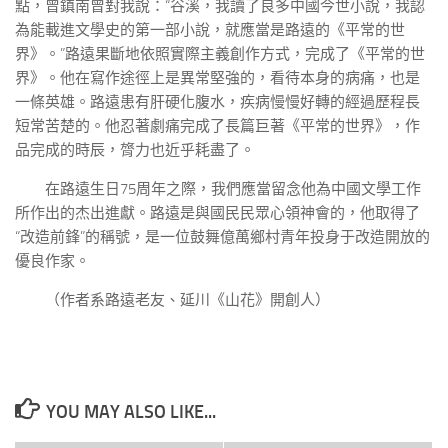
點，曾鎮南曾對我說：“谷溪，我讀了良多中國今世小說，我認
為能載進文學史的第一部小說，就應當是路遠的《平常的世
界》。”路遠果斷地依照實際主義創作方式，完成了《平常的世
界》。他在寫作途徑上是異常堅強的，看待本身的病痛，也是
一條英雄。路遠患有肝硬化腹水，疾病慢慢好轉的經過歷程長
短常苦楚的。他忍著劇痛完成了長篇巨著《平常的世界》，作
品完成的時辰，膂力也近乎耗盡了。
在路遠生日75周年之際，我們應當留念他為中國文學工作
所作出的杰出進獻。路遠是與國民民眾心領神會的，他取得了
“改造前鋒”的稱號，是一位鼓舞億萬鄉村青年投身于改造開放的
優良作家。
（作者系路遠老友、延川《山花》開創人）
YOU MAY ALSO LIKE...