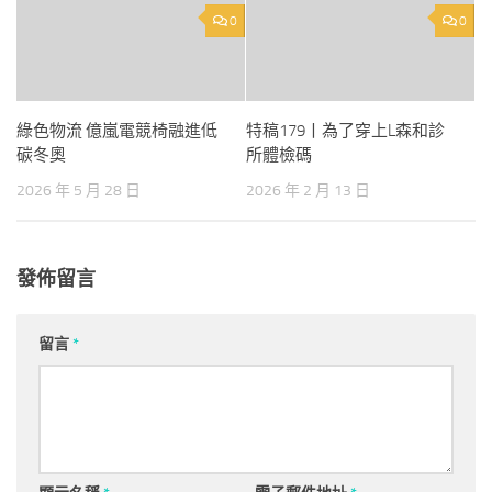
0
0
綠色物流 億嵐電競椅融進低
特稿179丨為了穿上L森和診
碳冬奧
所體檢碼
2026 年 5 月 28 日
2026 年 2 月 13 日
發佈留言
留言
*