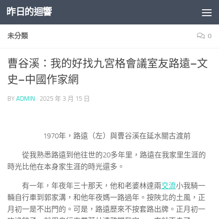
昨日的迴響
Skip to content
未分類
0
曹谷溪：我的好找九宮格會議室友路遠–文
史–中國作家網
BY
ADMIN
·
2025 年 3 月 15 日
1970年，路遠（左）與曹谷溪在延水關古渡前
從我熟悉路遠到他往世的20多年里，路遠在我家里生涯的
時光比他在本身家生涯的時光還多。
有一年，年夜年三十那天，他和老婆林達兩
交流
小我騎一
輛自行車到郭家溝，和他年夜媽一路過年。按陜北的土風，正
月初一是不出門的。可是，路遠歷來不按套路出牌。正月初一