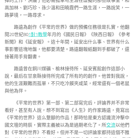
擇的工作，決議了他必需孤單地生涯在虛擬的那些故事里，和
高加林、劉巧珍、孫少溫和田曉霞們一路生涯，一路說笑，一
路夢境，一路尋求。
路遠為創作《平常的世界》做的預備任務很是扎實，他翻
閱20世紀80
1對1教學
年月的《國民日報》《陜西日報》《參考
新聞》和《延安報》。這十年間，延安出什么事、世界有什么
事影響這塊地盤，他都要清楚。路遠翻報紙翻到手都破了，還
接著用手背翻書。
路遠曾在銅川煤礦、榆林接待所、延安賓館創作這部小
說，最后在甘泉縣接待所完成了所有的的創作。他曾對我說，
他的生涯艱難而孤單，不只吃冷饃夾咸菜，經常還有一個老鼠
與他為伴。
《平常的世界》第一部、第二部寫完后，評論界并不非常
看好，甚至有人說，想不到寫出《人生》的作家路遠，竟寫出
《平常的世界》這么蹩腳的作品！那時恰是東方認識流沖擊中
國文壇的時辰，實際主義被以為是過期老化了。所
交流
以他們
對《平常的世界》不看好。但并不是一切評論家都持這個不雅