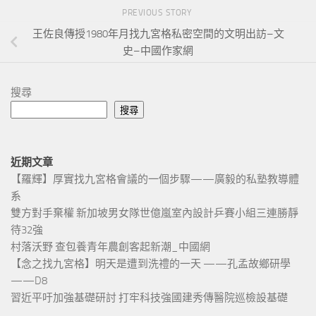
PREVIOUS STORY
王佐良傳授1980年月找九宮格私密空間的文明出訪–文
史–中國作家網
搜尋
搜尋
近期文章
【羅輝】厚實找九宮格會議的一個步驟——廣毅的私塾教導體
系
雙方對手棄權 新加坡男女隊世億嵐室內設計乒賽小組三連勝靜
待32強
村落沃野 查包養青年農創客起新潮_中國網
【念之找九宮格】明天是遭到洗禮的一天 ——孔孟故鄉研學
——D8
習近平吁加強基礎研討 打牢科技強國建秀傳醫院巡檢設基礎