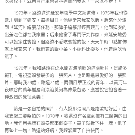
吃過餃子，就用自行車帶著林達離開我家，一來就不走了。
1973年，路遠進進延安年夜學中文系進修，1975年我也從
延川調到了延安。每逢周日，他經常來我家吃飯。后來他分派
到《延河》編纂部任務，那陣子編纂部經費艱苦，他到延安的
出差吃住都在我家里；后來他當了專門研究作家，來延安地委
可以設定住賓館，但路遠不愛吃賓館的飯，天天午時11點擺佈
就上我家來了，我們家的飯小菜、小調料比擬多，他曾經吃習
氣了。
1970年，我和路遠在延水關古渡前照的這張照片，是諸多
報刊、電視臺頒發最多的一張照片，也是路遠最愛好的一張照
片。那時我29歲，路遠21歲。兩個風華正茂的青年，以黃河年
夜峽谷的萬年巖層和滾滾黃河為佈景留影，應當說它飽含著一
種激烈的象征意義！
這是一張自拍的照片。有人說那張照片是路遠站好后，由
我支起三腳架拍的。1970年，我還沒有奢靡到擁有三腳架的田
地。我們用幾塊石頭壘起來個臺子，高了就拆下往一塊，低了
再墊上一塊。路遠站好后，我趕緊壓了自拍快門。