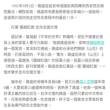
1992年9月5日，路遠從延安地域國民病院轉到西安西京病
院醫治。轉院前夜，路遠特地要我將那張合影縮小一張給他。
這張照片陪同他走完性命里程中的最后71天。
扛著“優越紅旗”走向全國文壇
還記得，電視劇《平常的世界》熱播時，習近平總書記曾
與上海的掌管人曹可凡聊起：“我跟路遠很熟，昔時住
舞蹈教室
過一個窯洞，曾深刻交通過。路遠和谷溪他們開辦《山花》的
時辰，仍是寫詩的，不寫小說。”實在，路遠后來在《山花》上
頒發過一篇題為《優越紅旗》的短篇小說。這篇小說后來被
《陜西文藝》創刊號選用。路遠就是扛著這一面“優越紅旗”，一
個步驟步走向全國文壇。
論年紀，路遠的母親年長我8歲，我又比路
個人空間
遠年夜
8歲。大要就是20歲擺佈的時辰，我熟悉了路遠。他是一個佈滿
好漢主義的陜北后生。初涉文壇的路遠，固然只要初中文明水
平，可是他熱愛唸書、吃苦進修。終于從一個業余文學喜好者
生長為專門研究文學創作者。