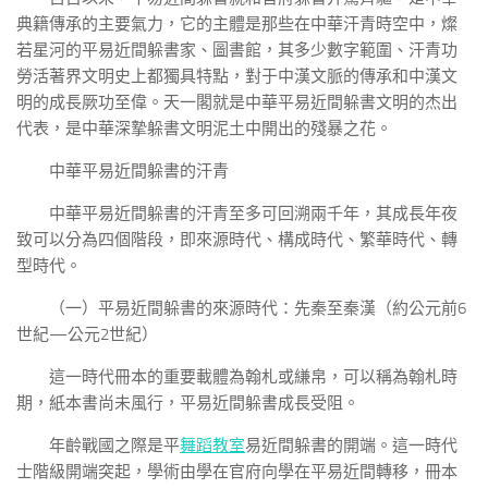
典籍傳承的主要氣力，它的主體是那些在中華汗青時空中，燦
若星河的平易近間躲書家、圖書館，其多少數字範圍、汗青功
勞活著界文明史上都獨具特點，對于中漢文脈的傳承和中漢文
明的成長厥功至偉。天一閣就是中華平易近間躲書文明的杰出
代表，是中華深摯躲書文明泥土中開出的殘暴之花。
中華平易近間躲書的汗青
中華平易近間躲書的汗青至多可回溯兩千年，其成長年夜
致可以分為四個階段，即來源時代、構成時代、繁華時代、轉
型時代。
（一）平易近間躲書的來源時代：先秦至秦漢（約公元前6
世紀—公元2世紀）
這一時代冊本的重要載體為翰札或縑帛，可以稱為翰札時
期，紙本書尚未風行，平易近間躲書成長受阻。
年齡戰國之際是平
舞蹈教室
易近間躲書的開端。這一時代
士階級開端突起，學術由學在官府向學在平易近間轉移，冊本