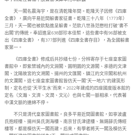
天一閣名震海宇，是在清乾隆年間。乾隆天子因修《四庫
全書》，廣向平易近間躲書家征書。乾隆三十八年（1773年）
三月，天一閣也被欽點進呈躲書。范欽八世孫范懋柱打破“書不
出閣”的傳統，奉詔進呈638部珍本佳槧，這些書中有96部被支
出《四庫全書》，有377部列進《四庫全書存目》，為全國躲書
家第一。
《四庫全書》修成后共抄繕七份，分辨寄存于七座皇家圖
書館中，即紫禁城內的文淵閣、圓明園的文源閣、承德的文津
閣、沈陽故宮的文溯閣、揚州的文匯閣、鎮江的文宗閣和杭州
的文瀾閣。這七座皇家圖書館皆仿天一閣“天一地六”的建筑形
制，定名也從“天平生水”而來。2022年建成的四座國度版本館的
定名（文瀚、文濟、文潤、文沁）也與七閣一脈相承，代表著
中漢文脈的連綿不停。
不只是清代皇家圖書館，良多平易近間圖書館，如寧波盧
氏抱經樓、揚州吳氏測海樓、南京甘氏津逮樓、無錫薛氏傳經
樓等，都是模仿天一閣而建。后來，有學者將天一閣及模仿天