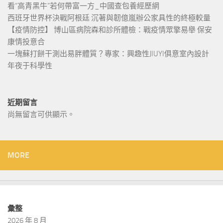
看“高青黑牛”若何帶富一方_中國查包養經歷網
西班牙世界杯決戰阿根廷 沉著與韌億嵐辦公家具性的終極較量
【疫情防控】 博山區病院森和診所體檢：戰疫情眾擎易舉 保安
康情投意合
一塊蘇打餅干測出易胖體質？專家：興趣性JIUYI俱意室內設計
年夜于科學性
近期留言
尚無留言可供顯示。
MORE
彙整
2026 年 8 月