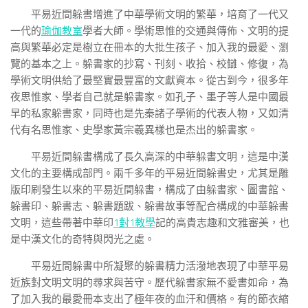
平易近間躲書增進了中華學術文明的繁華，培育了一代又
一代的
瑜伽教室
學者大師。學術思惟的交通與傳佈、文明的提
高與繁華必定是樹立在冊本的大批生孩子、加入我的最愛、瀏
覽的基本之上。躲書家的抄寫、刊刻、收拾、校讎、修復，為
學術文明供給了最堅實最豐富的文獻資本。從古到今，很多年
夜思惟家、學者自己就是躲書家。如孔子、墨子等人是中國最
早的私家躲書家，同時也是先秦諸子學術的代表人物，又如清
代有名思惟家、史學家黃宗羲異樣也是杰出的躲書家。
平易近間躲書構成了長久高深的中華躲書文明，這是中漢
文化的主要構成部門。兩千多年的平易近間躲書史，尤其是雕
版印刷發生以來的平易近間躲書，構成了由躲書家、圖書館、
躲書印、躲書志、躲書題跋、躲書故事等配合構成的中華躲書
文明，這些帶著中華印
1對1教學
記的高貴志趣和文雅審美，也
是中漢文化的奇特與閃光之處。
平易近間躲書中所凝聚的躲書精力活潑地表現了中華平易
近族對文明文明的尋求與苦守。歷代躲書家無不愛書如命，為
了加入我的最愛冊本支出了極年夜的血汗和價格。有的節衣縮