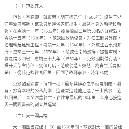
（一）范欽其人
范欽，字堯卿，號東明，明正德元年（1506年）誕生于浙
江寧波府鄞縣。范欽只是通俗家庭出生，靠著本身的勤學和勤
懇，在嘉靖十一年（1532年）獲得殿試二甲第38名的好成就。
嘉靖十五年（1536年），范欽因政績優良，升任工部員外郎，
治理朝廷建筑工程。嘉靖十九年（1540年），外放江西袁州知
府。嘉靖三十七年（1558年），范欽任南贛巡撫，提督軍務，
轄區跨涉四省。嘉靖三十九年（1560年），范欽因剿倭有功，
擢升兵部右侍郎。幾個月后，范欽便遭人彈劾，為官生活戛但
是止，從此范欽往官回里，回到了故鄉寧波，時年54歲。
范欽酷愛躲書，每到一地，最令其醉心之事就是網羅、瀏
覽、抄寫本地的公私刻本，這些書追隨他走過了千山萬水。范
欽回里后，直至79歲往世，在性命最后的25年里，全身心投進
天一閣圖書館的創立與運營。
（二）天一閣其樓
天一閣圖書館建于1561至1566年間。范欽對天一閣的營建