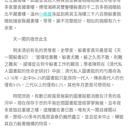
公立藏書樓。如盛宣懷后人將其愚齋躲書捐贈給路況年夜學等
多家黌舍藏書樓，傅增湘將其雙鑒樓躲書四千二百多冊捐贈給
北平藏書樓，溫州
小樹屋
孫延釗將其玉海樓三千六百冊躲書捐
贈給瑞安縣藏書樓，等等。據不完整統計，相似的捐贈有六十
余家。
天一閣的宿世此生
明末清初有名的思惟家、史學家、躲書家黃宗羲曾寫《天
一閣躲書記》：“嘗嘆唸書難，躲書尤難，躲之久而不散，則難
之難矣”，感嘆從古到今躲書工作的艱苦；學者陳熙在《清代私
人圖書館的性命史研討》中說：清代私人圖書館的均勻壽命為
43.16年，此中84.2%的圖書館只能保持一代人，傳承兩代人的也
僅有9.6%，三代以上的僅有6.2%。其他年月更是可想而知。
時間流逝，有數已經風景無窮的圖書館都消散在汗青的長
河中，現在保存于世的平易近間圖書館曾經寥寥無幾，且年夜
多是毀后重建之樓，或樓雖在書已散。唯有天一閣自建閣以
來，歷經450多年的風雨滄桑仍巍然矗立，並且從未中止、轉變
其自力躲書機構的特質。