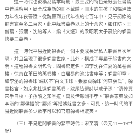
這一時代也被稱為寫本時期，最主要的特色是紙張在書寫
中普遍應用，周全成為新的冊本載體，冊本的生孩子和暢通效
力年夜年夜晉陞。從魏晉到五代年夜約七百年中，見于記錄的
躲書家至多二百家，此中躲書萬卷以上的十余家，如任昉、王
僧孺、張緬、沈約等人，編《文選》的梁昭明太子蕭統的躲書
快要三萬卷。
這一時代平易近間躲書的一個主要成長是私人躲書目次呈
現，并且呈現了很多躲書世家。此外，構成了專屬于躲書的文
明。這種躲書文明包含：圖書館定名，如李沈在江夏的萬卷書
樓，徐寅在莆田的萬卷樓，白居易的池北書庫等；躲書印章，
如李泌的躲書印“端居室”白文玉印、張嘉貞躲印“河東張氏”；躲
書格言，如京兆杜暹躲書萬卷，跋尾皆題詩以戒子孫：“清俸買
來手自校，子孫讀之知圣道，鬻及借報酬不孝。”躲書家典故如
李泌的“鄴侯插架”“鄴架”等描述躲書之多。可見，這一時代的平
易近間躲書多少數字可以和官府躲書相媲美。
（三）平易近間躲書的繁華時代：宋至清（公元11—19世
紀）