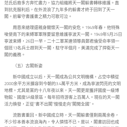
范氏后裔多方奔忙盡力，協力組織將天一閣躲書轉移維護。直
到抗克服利后，在外流浪了九年多的躲書才終于回到了天一
閣。前輩守書護書之精力可歌可泣。
周恩來總理還親身關懷天一閣的安危。1949年春，他特殊
唆使南下的束縛軍軍隊要留意維護寧波天一閣。1949年5月25日
寧波束縛，26日一早，二十二軍某連領導員鄭君倫受命率領一
個班13名兵士趕到天一閣，駐守半個月，美滿完成了捍衛天一
閣的義務。
（五）古閣新姿
新中國成立以后，天一閣成為公共文明機構，占空中積從
2000余平方米擴容到今朝的3.4萬平方米，成為寧波閃亮的文明
地標。尤其是黨的十八年夜以來，天一閣更是獲評國度一級博
物館、國度5A級景區，每年招待游客上百萬人。現在的天一閣
活力煥發，正從“書不出閣”慢慢走向“閣聞全國”。
流散書重回。新中國成立時，天一閣躲書僅剩兩萬余卷，
不少珍本善本流浪海內，令人憐惜不已。是以，閣書訪回也成