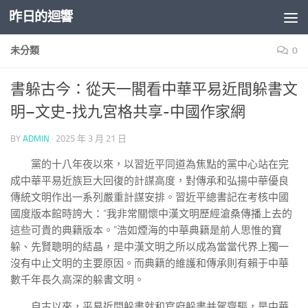
昨日的迴響
Skip to content
未分類
0
書躲古今：從天一閣看中華平易近間躲書文
明–文史-找九宮格共享-中國作家網
BY
ADMIN
·
2025 年 3 月 21 日
黨的十八年夜以來，以習近平同道為焦點的黨中心站在完
成中華平易近族巨大回復的計謀高度，對傳承和弘揚中華優良
傳統文明作出一系列嚴重計謀安排。習近平總書記在考核中國
國度版本館時誇大：“我非常關懷中漢文明歷經滄桑傳播上去的
這些可貴的典籍版本。”浩如煙海的中華典籍是前人思惟的寶
躲、先賢聰明的結晶，是中漢文明之所以成為當當代界上獨一
沒有中止文明的主要原因。而典籍的維護和傳承則有賴于中華
數千年長久高深的躲書文明。
自古以來，平易近間躲書就和官府躲書并駕齊驅，是中華