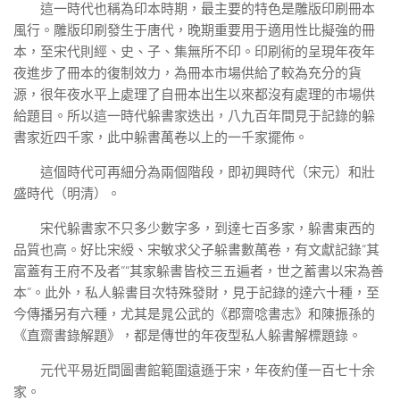
這一時代也稱為印本時期，最主要的特色是雕版印刷冊本
風行。雕版印刷發生于唐代，晚期重要用于適用性比擬強的冊
本，至宋代則經、史、子、集無所不印。印刷術的呈現年夜年
夜進步了冊本的復制效力，為冊本市場供給了較為充分的貨
源，很年夜水平上處理了自冊本出生以來都沒有處理的市場供
給題目。所以這一時代躲書家迭出，八九百年間見于記錄的躲
書家近四千家，此中躲書萬卷以上的一千家擺佈。
這個時代可再細分為兩個階段，即初興時代（宋元）和壯
盛時代（明清）。
宋代躲書家不只多少數字多，到達七百多家，躲書東西的
品質也高。好比宋綬、宋敏求父子躲書數萬卷，有文獻記錄“其
富蓋有王府不及者”“其家躲書皆校三五遍者，世之蓄書以宋為善
本”。此外，私人躲書目次特殊發財，見于記錄的達六十種，至
今傳播另有六種，尤其是晁公武的《郡齋唸書志》和陳振孫的
《直齋書錄解題》，都是傳世的年夜型私人躲書解標題錄。
元代平易近間圖書館範圍遠遜于宋，年夜約僅一百七十余
家。