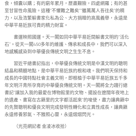
食，傾囊以購；有的窮年累月，歷盡艱險，四處網羅；有的甚
至甘冒性命風險。這種“不懼難之難矣”“雖萬萬人吾往矣”的精
力，以及浩繁躲書家化私為公、大方捐贈的高風義舉，永遠是
中華平易近族可貴的精力財富。
書運映照國運。天一閣如同中華平易近間躲書文明的“活化
石”。從天一閣450多年的維護、傳承和成長中，我們可以深入
地感觸感染到中華優良傳統文明之生生不息。
習近平總書記指出，中華優良傳統文明是中漢文明的聰明
結晶和精髓地點，是中華平易近族的根和魂。我們明天保持和
成長的中國特點社會主義文明，即根植于中華平易近族五千多
年文明汗青所孕育的中華優良傳統文明。天一閣將全力踐行總
書記“讓加入我的最愛在博物館里的文物、擺設在遼闊年夜地上
的遺產、書寫在古籍里的文字都活起來”的唆使，盡力讓典籍中
的先賢聰明和優良文明完成發明性轉化和立異性成長，讓典籍
永遠修養邪氣、不雅照心靈，永遠熠熠閃光。
（光亮網記者 金凌冰收拾）