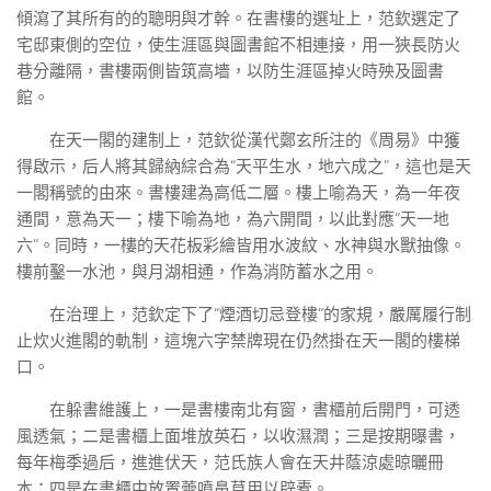
傾瀉了其所有的的聰明與才幹。在書樓的選址上，范欽選定了
宅邸東側的空位，使生涯區與圖書館不相連接，用一狹長防火
巷分離隔，書樓兩側皆筑高墻，以防生涯區掉火時殃及圖書
館。
在天一閣的建制上，范欽從漢代鄭玄所注的《周易》中獲
得啟示，后人將其歸納綜合為“天平生水，地六成之”，這也是天
一閣稱號的由來。書樓建為高低二層。樓上喻為天，為一年夜
通間，意為天一；樓下喻為地，為六開間，以此對應“天一地
六”。同時，一樓的天花板彩繪皆用水波紋、水神與水獸抽像。
樓前鑿一水池，與月湖相通，作為消防蓄水之用。
在治理上，范欽定下了“煙酒切忌登樓”的家規，嚴厲履行制
止炊火進閣的軌制，這塊六字禁牌現在仍然掛在天一閣的樓梯
口。
在躲書維護上，一是書樓南北有窗，書櫃前后開門，可透
風透氣；二是書櫃上面堆放英石，以收濕潤；三是按期曝書，
每年梅季過后，進進伏天，范氏族人會在天井蔭涼處晾曬冊
本；四是在書櫃中放置蕓噴鼻草用以辟蠹。