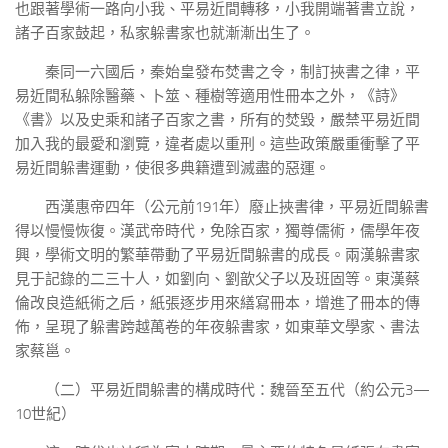
也跟著學術一路向小我、平易近間轉移，小我開端著書立說，
諸子百家鼓起，私家躲書家也就漸漸出生了。
秦同一六國后，秦始皇發布焚書之令，制訂挾書之律，平
易近間私躲除醫藥、卜筮、種樹等適用性冊本之外，《詩》
《書》以及史乘和諸子百家之書，所有的焚毀，嚴禁平易近間
加入我的最愛和瀏覽，違者處以重刑。這些政策嚴重衝擊了平
易近間躲書運動，使很多典籍遭到滅盡的惡運。
西漢惠帝四年（公元前191年）廢止挾書律，平易近間躲書
得以慢慢恢復。漢武帝時代，免除百家，獨尊儒術，儒學年夜
興，學術文明的繁華帶動了平易近間躲書的成長。兩漢躲書家
見于記錄的二三十人，如劉向、劉歆父子以及班固等。東漢蔡
倫改良造紙術之后，紙張逐步用來繕寫冊本，增進了冊本的傳
佈，呈現了躲書跨越萬卷的年夜躲書家，如東華文學家、書法
家蔡邕。
（二）平易近間躲書的構成時代：魏晉至五代（約公元3—
10世紀）