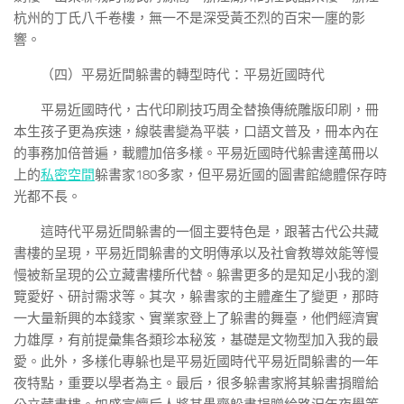
杭州的丁氏八千卷樓，無一不是深受黃丕烈的百宋一廛的影
響。
（四）平易近間躲書的轉型時代：平易近國時代
平易近國時代，古代印刷技巧周全替換傳統雕版印刷，冊
本生孩子更為疾速，線裝書變為平裝，口語文普及，冊本內在
的事務加倍普遍，載體加倍多樣。平易近國時代躲書達萬冊以
上的
私密空間
躲書家180多家，但平易近國的圖書館總體保存時
光都不長。
這時代平易近間躲書的一個主要特色是，跟著古代公共藏
書樓的呈現，平易近間躲書的文明傳承以及社會教導效能等慢
慢被新呈現的公立藏書樓所代替。躲書更多的是知足小我的瀏
覽愛好、研討需求等。其次，躲書家的主體產生了變更，那時
一大量新興的本錢家、實業家登上了躲書的舞臺，他們經濟實
力雄厚，有前提彙集各類珍本秘笈，基礎是文物型加入我的最
愛。此外，多樣化專躲也是平易近國時代平易近間躲書的一年
夜特點，重要以學者為主。最后，很多躲書家將其躲書捐贈給