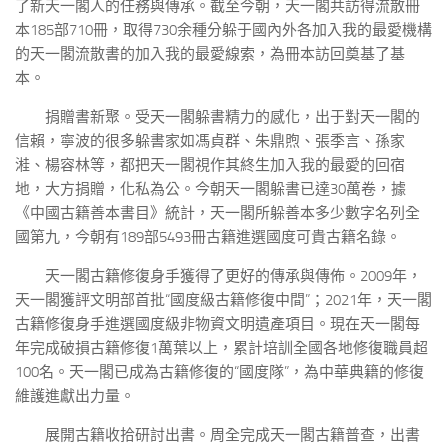
了新天一閣人的任務與傳承。截至今朝，天一閣共訪得流散冊
本185部710冊，取得730余種分躲于國內外各加入我的最愛機構
的天一閣流散書的加入我的最愛線索，為冊本訪回奠基了基
本。
捐贈書新聚。受天一閣躲書精力的感化，出于對天一閣的
信賴，寧波的很多躲書家如馮貞群、朱鼎煦、張季言、孫家
溎、楊容林等，都把天一閣視作其終生加入我的最愛的回宿
地，大方捐贈，化私為公。今朝天一閣躲書已達30萬卷，據
《中國古籍善本書目》統計，天一閣所躲善本多少數字名列全
國第九，今朝有189部5493冊古籍進選國度可貴古籍名錄。
天一閣古籍修復身手獲得了更好的傳承與傳佈。2009年，
天一閣獲評文明部首批“國度級古籍修復中間”；2021年，天一閣
古籍修復身手進選國度級非物資文明遺產項目。現在天一閣每
年完成破損古籍修復1萬葉以上，累計培訓全國各地修復職員超
100名。天一閣已成為古籍修復的“國度隊”，為中華典籍的修復
維護進獻出力量。
展開古籍收拾研討出書。周全完成天一閣古籍普查，出書