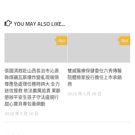
YOU MAY ALSO LIKE...
0
0
張國清趕赴山西長治市沁源
雙威醫療保健委任六秀傳醫
縣煤礦瓦斯爆炸變亂現場領
院體檢家投行擔任上市承銷
導應急處理任務時誇大 全力
商
迷信搜救 依法嚴厲追責 果斷
2026 年 5 月 26 日
懲辦平安生孩子守法違規行
甜心寶貝專包養網動
2026 年 5 月 30 日