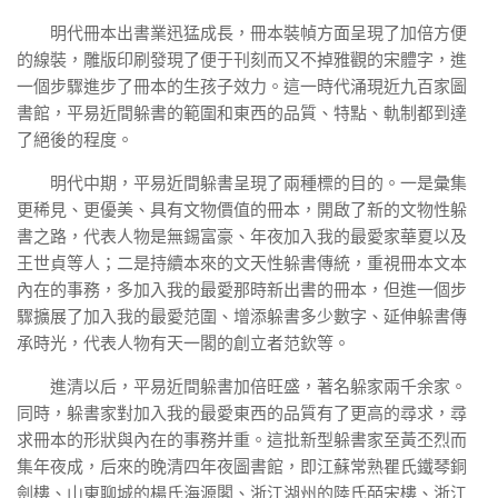
明代冊本出書業迅猛成長，冊本裝幀方面呈現了加倍方便
的線裝，雕版印刷發現了便于刊刻而又不掉雅觀的宋體字，進
一個步驟進步了冊本的生孩子效力。這一時代涌現近九百家圖
書館，平易近間躲書的範圍和東西的品質、特點、軌制都到達
了絕後的程度。
明代中期，平易近間躲書呈現了兩種標的目的。一是彙集
更稀見、更優美、具有文物價值的冊本，開啟了新的文物性躲
書之路，代表人物是無錫富豪、年夜加入我的最愛家華夏以及
王世貞等人；二是持續本來的文天性躲書傳統，重視冊本文本
內在的事務，多加入我的最愛那時新出書的冊本，但進一個步
驟擴展了加入我的最愛范圍、增添躲書多少數字、延伸躲書傳
承時光，代表人物有天一閣的創立者范欽等。
進清以后，平易近間躲書加倍旺盛，著名躲家兩千余家。
同時，躲書家對加入我的最愛東西的品質有了更高的尋求，尋
求冊本的形狀與內在的事務并重。這批新型躲書家至黃丕烈而
集年夜成，后來的晚清四年夜圖書館，即江蘇常熟瞿氏鐵琴銅
劍樓、山東聊城的楊氏海源閣、浙江湖州的陸氏皕宋樓、浙江