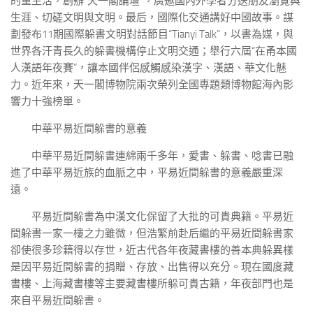
的重生活，創辦“天一閣論壇”，廣邀國內外學者分送朋友瀏覽與
生涯、切磋文明與文明。最后，國際化交通講好中國故事。謀
劃發布11期國際躲書文明對話節目“Tianyi Talk”，以書為媒，與
世界各汗青長久的躲書機構停止文明交通；舉行六屆“在甬本國
人漢語年夜賽”，讓本國伴侶感觸感染漢字、漢語、華文化魅
力。近年來，天一閣博物院兩次榮列全國專題類博物館海內影
響力十強榜單。
中華平易近間躲書的意義
中華平易近間躲書連綿兩千多年，愛書、躲書、唸書已融
進了中華平易近族的血脈之中，平易近間躲書的意義嚴重深
遠。
平易近間躲書為中漢文化保留了大批的可貴典籍。平易近
間躲書一家一樓之力雖微，但浩繁前赴后繼的平易近間躲書家
卻使很多珍籍得以存世，近古代各年夜藏書樓的善本典躲異樣
是因平易近間躲書的捐贈、存放、出售得以充分。現在國度藏
書樓、上海藏書樓等主要藏書樓所躲可貴古籍，年夜部門也是
來自平易近間躲書。