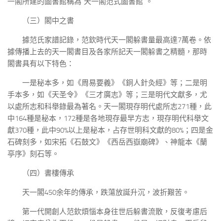
一閣所建的圖書館稱為“天一閣范式圖書館”。
（三）閣中之書
據范氏家譜記錄，范欽時代天一閣躲書量最高達7萬卷。依
據傳播上去的天一閣書目及各家所記天一閣躲書之精髓，那時
閣書具有以下特色：
一是秘本多，如《周易要義》《銅人針灸經》等；二是明
手本多，如《天圣令》《三才廣志》等；三是明代文獻多，尤
以處所志和科舉錄最為著名。天一閣現存明代處所志271種，此
中164種是秘本，172種是各地現存最早方志，現存明代科舉文
獻370種，此中90%以上是秘本，占存世明科文獻的80%；四是金
石碑刻多，如宋拓《石鼓文》《西岳西嶽廟碑》、神龍本《蘭
亭序》刻石等。
（四）書樓傳承
天一閣450余年的傳承，跌蕩放誕升沉，波折艱苦。
第一代開創人范欽煩惱本身往世后躲書流散，反復考慮后