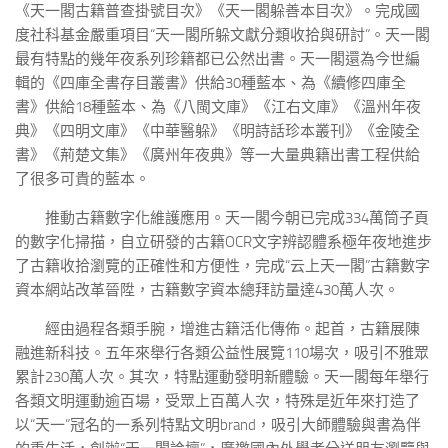
《天一閣古籍普查掛號目次》《天一閣躲善本目次》。完成國
度社科基金嚴重項目“天一閣所躲文獻分類收拾與研討”。天一閣
最有特點的幾年夜系列珍籍都已公然出書。天一閣還為今世編
輯的《四庫全書存目叢書》供給30種藍本、為《續修四庫全
書》供給18種藍本、為《八閩文庫》《江右文庫》《溫州年夜
典》《四明文庫》《中華醫躲》《明詩話珍本叢刊》《金陵全
書》《荊楚文集》《廣州年夜典》等一大量典籍出書工程供給
了很多可貴的藍本。
推動古籍數字化維護應用。天一閣今朝已完成334萬筒子頁
的數字化掃描，自立研發的古籍OCR文字辨認體系極年夜地進步
了古籍收拾瀏覽的正確性和方便性，完成“云上天一閣”古籍數字
資本網站改革晉陞，古籍數字資本總拜訪量達430萬人次。
經由過程各類手腕，增進古籍活化傳佈。起首，古籍展陳
融進新科技。五年來舉行各類公益性展覽110場次，吸引不雅眾
累計230萬人次。其次，特點運動發明新體驗。天一閣每年舉行
各類文明運動逾百場，受眾上百萬人次，特殊是近年來打造了
以“天一”冠名的一系列特點文明brand，吸引大師體驗與書為伴