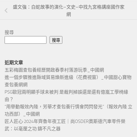
盛文強：白蛇故事的演化–文史–中找九宮格講座國作家
網
搜尋
搜尋
近期文章
五彩梅園查包養經歷開啟春季村落游玩季_中國網
進一個步驟推進縣域貿易煥新進級（花費視窗）_中國甜心寶物
查包養網網
PSG歐冠兩明顯手球未被判 是裁判掉誤還是還有億嵐工學椅緣
由？
“用舉動報效內陸，芳華才查包養行情會閃閃發光”（報效內陸 立
功西部）_中國網
匠人匠心·2024年齊魯年夜工匠｜尚OSDER奧斯德汽車零件榮
武：以毫厘之功 鑄不凡之器