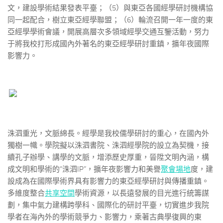
文，建設學術結果發表平臺；（5）與東亞各國經學研討機構協
同一起配合，樹立東亞經學聯盟；（6）輪流召開一年一度的東
亞經學學術會議，開展高層次多領域經學交通互鑒活動，努力
于將我校打形成國內外著名的東亞經學研討重鎮，擴年夜國際
影響力。
洙泗重光，文脈綿長。經學是我校儒學研討的重心，在國內外
獨樹一幟。學院擬以洙泗書院、洙泗經學院的設立為契機，接
續孔子辦學、講學的文脈，增添歷史厚重，晉陞文明內涵，構
成文明和學術的“洙泗IP”，擴年夜影響力和美譽
聚會場地
度，建
設成為在國際學術界具有影響力的東亞經學研討與傳播重鎮。
多維度整合
共享空間
學術資源，以長遠發展的目光進行統籌謀
劃，集中氣力建構跨學科、國際化的研討平臺，切實進步我院
學者在海內外的學術競爭力、影響力，乘著古典學復興的東