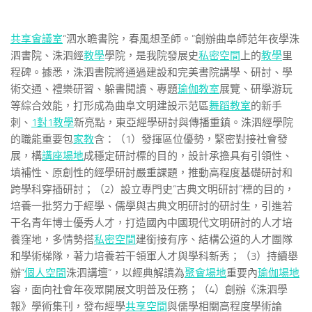
共享會議室
“泗水瞻書院，春風想圣師。”創辦曲阜師范年夜學洙
泗書院、洙泗經
教學
學院，是我院發展史
私密空間
上的
教學
里
程碑。據悉，洙泗書院將通過建設和完美書院講學、研討、學
術交通、禮樂研習、躲書閱讀、專題
瑜伽教室
展覽、研學游玩
等綜合效能，打形成為曲阜文明建設示范區
舞蹈教室
的新手
刺、
1對1教學
新亮點，東亞經學研討與傳播重鎮。洙泗經學院
的職能重要包
家教
含：（1）發揮區位優勢，緊密對接社會發
展，構
講座場地
成穩定研討標的目的，設計承擔具有引領性、
填補性、原創性的經學研討嚴重課題，推動高程度基礎研討和
跨學科穿插研討；（2）設立專門史“古典文明研討”標的目的，
培養一批努力于經學、儒學與古典文明研討的研討生，引進若
干名青年博士優秀人才，打造國內中國現代文明研討的人才培
養窪地，多情勢搭
私密空間
建銜接有序、結構公道的人才團隊
和學術梯隊，著力培養若干領軍人才與學科新秀；（3）持續舉
辦“
個人空間
洙泗講壇”，以經典解讀為
聚會場地
重要內
瑜伽場地
容，面向社會年夜眾開展文明普及任務；（4）創辦《洙泗學
報》學術集刊，發布經學
共享空間
與儒學相關高程度學術論