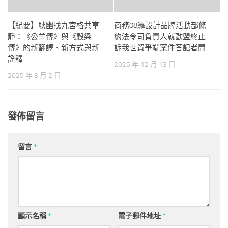
【紀要】耿幽找九宮格共享
商務08靠設計品牌活動部條
靜：《公羊傳》與《穀梁
約法令司負責人就歐盟終止
傳》的新翻譯、新方式與新
訴我世貿爭端案件答記者問
詮釋
2025 年 12 月 13 日
2025 年 3 月 2 日
發佈留言
留言
*
顯示名稱
*
電子郵件地址
*