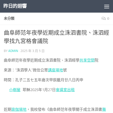
昨日的迴響
Skip to content
未分類
0
曲阜師范年夜學近期成立洙泗書院、洙泗經
學找九宮格會議院
BY
ADMIN
·
2025 年 3 月 5 日
曲阜師范年夜學近期成立洙泗書院、洙泗經學
共享空間
院
來源：“洙泗學人”微信公眾
講座場地
號
時間：孔子二五七五年歲次甲辰臘月廿八日丙申
小樹屋
耶穌2025年1月27日
會議室出租
近期
瑜伽場地
，我校發布《曲阜師范年夜學關于成立洙泗書
舞