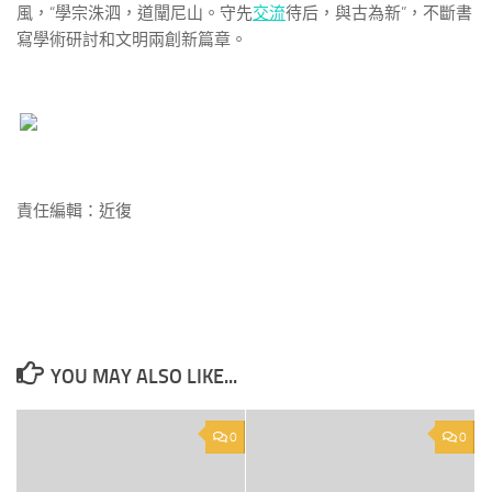
風，“學宗洙泗，道闡尼山。守先
交流
待后，與古為新”，不斷書
寫學術研討和文明兩創新篇章。
責任編輯：近復
YOU MAY ALSO LIKE...
0
0