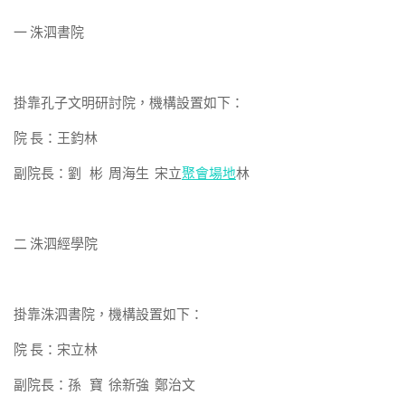
一
洙泗書院
掛靠孔子文明研討院，機構設置如下：
院 長：王鈞林
副院長：劉 彬 周海生 宋立
聚會場地
林
二
洙泗經學院
掛靠洙泗書院，機構設置如下：
院 長：宋立林
副院長：孫 寶 徐新強 鄭治文