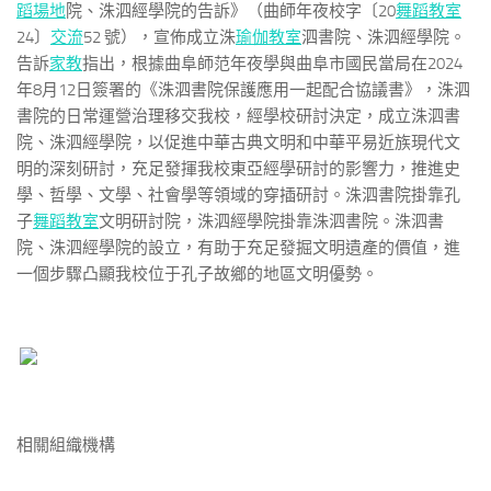
蹈場地
院、洙泗經學院的告訴》（曲師年夜校字〔20
舞蹈教室
24〕
交流
52 號），宣佈成立洙
瑜伽教室
泗書院、洙泗經學院。
告訴
家教
指出，根據曲阜師范年夜學與曲阜市國民當局在2024
年8月12日簽署的《洙泗書院保護應用一起配合協議書》，洙泗
書院的日常運營治理移交我校，經學校研討決定，成立洙泗書
院、洙泗經學院，以促進中華古典文明和中華平易近族現代文
明的深刻研討，充足發揮我校東亞經學研討的影響力，推進史
學、哲學、文學、社會學等領域的穿插研討。洙泗書院掛靠孔
子
舞蹈教室
文明研討院，洙泗經學院掛靠洙泗書院。洙泗書
院、洙泗經學院的設立，有助于充足發掘文明遺產的價值，進
一個步驟凸顯我校位于孔子故鄉的地區文明優勢。
相關組織機構