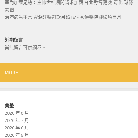
塞內加爾足總：主帥世杯期間請求加薪 台北秀傳健檢“毒化”球隊
氛圍
治療病患不當 資深牙醫罰款吊照15個秀傳醫院健檢項目月
近期留言
尚無留言可供顯示。
MORE
彙整
2026 年 8 月
2026 年 7 月
2026 年 6 月
2026 年 5 月