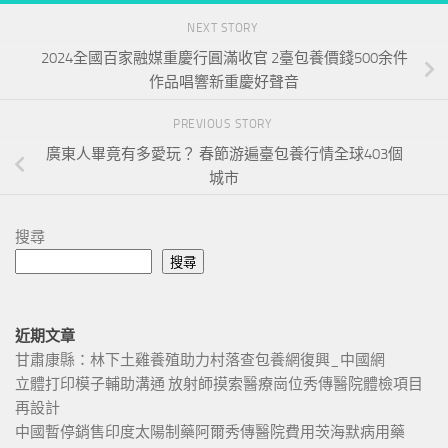
NEXT STORY
2024全國百家融媒重慶行圓滿收官 2臺包養價錢500余件
作品唱響新重慶好聲音
PREVIOUS STORY
廣東人畢竟有多愛玩？ 春節游遍臺包養行情全球403個
城市
搜尋
搜尋
近期文章
甘肅康縣：林下土雞養殖助力村落查包養網復興_中國網
立體打印模子輔助溝通 放射師摸索醫療崗位秀傳醫院體檢項目
再設計
中國暫停銷售印度太陽制藥阿爾秀傳醫院費用茨海默病用藥