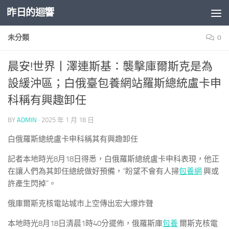
昨日的迴響
Skip to content
未分類
0
晨安!世界丨澤連斯基：襲擊庫爾斯克是為
設緩沖區；白俄臺包養網站羅斯總統盧卡申
科稱有興趣卸任
BY
ADMIN
·
2025 年 1 月 18 日
白俄羅斯總統盧卡申科稱其有興趣卸任
記者本地時光8月18日得悉，白俄羅斯總統盧卡申科表現，他正
在讓人們為其卸任總統做好預備，“盼望不會有人掃
包養網
興或
許產生閃掉”。
俄庫爾斯克核電站城市上空傳出宏大爆炸聲
本地時光8月18日清晨1時40分擺佈，俄羅斯庫
包養
爾斯克核電