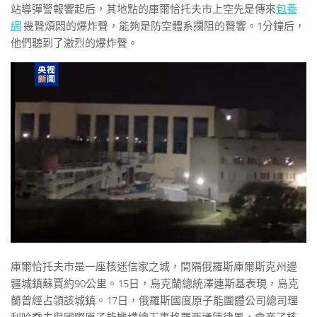
站導彈警報響起后，其地點的庫爾恰托夫市上空先是傳來
包養
網
幾聲煩悶的爆炸聲，能夠是防空體系攔阻的聲響。1分鐘后，
他們聽到了激烈的爆炸聲。
庫爾恰托夫市是一座核迷信家之城，間隔俄羅斯庫爾斯克州邊
疆城鎮蘇賈約90公里。15日，烏克蘭總統澤連斯基表現，烏克
蘭曾經占領該城鎮。17日，俄羅斯國度原子能團體公司總司理