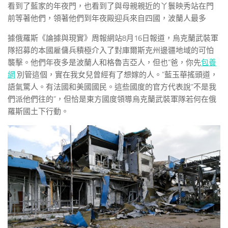
看到了藍家的年夜門，也看到了與母親親近的丫鬟映秀站在門
前等著他們，領著他們到年夜殿迎兵來自四國，波蘭人最多
據俄羅斯《論據與現實》周報網站8月16日報道，烏克蘭武裝軍
隊招募的本國雇傭兵積極介入了對庫爾斯克州邊疆地域的可怕
襲擊。他們年夜多是波蘭人和格魯吉亞人，但也“爸，你先
包養
網
別管這個，實在我女兒曾經有了想嫁的人。”藍玉華搖頭道，
語氣驚人。有法國和美國國民。這些國度的官方代表說“不是我
們派他們往的”，但恰是東方國度領導烏克蘭武裝軍隊若何在俄
羅斯國土下行動。