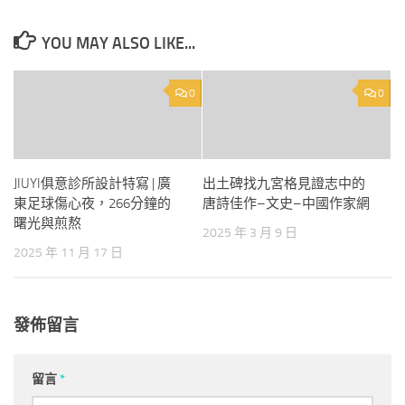
YOU MAY ALSO LIKE...
0
0
JIUYI俱意診所設計特寫 | 廣
出土碑找九宮格見證志中的
東足球傷心夜，266分鐘的
唐詩佳作–文史–中國作家網
曙光與煎熬
2025 年 3 月 9 日
2025 年 11 月 17 日
發佈留言
留言
*