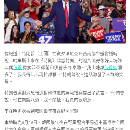
據報道，特朗普（上圖）在賓夕法尼亞州西南部舉辦會議時
說，哈里斯比來在《時期》雜志封面上的照片照得像好萊塢經
典偶
包養
像索菲亞·羅蘭和伊麗莎白·泰勒。“我比她都
包養網
雅
多了。我長得比卡瑪拉都雅。”特朗普說。這話激發了人群的笑
聲。
特朗普還對消息報道對他作風的典範描寫提出了貳言。 “他們會
說，他在胡說八道。我不閑扯，我真的很聰慧。”
李在明再次被選韓國最年夜在野黨黨魁
本地時光8月18日，韓國最年夜在野黨配合平易近主黨舉辦全國
代表年夜會，黨魁候選人李在明以85.4%的得票率再次被選為該