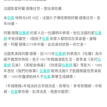
法國影星阿蘭·德隆往世，曾扮演佐羅
本
包養
地時光8月18日，法國片子傳怪傑物阿蘭·德隆往世，長
年88歲。
阿蘭·德隆
包養網
的家人在一份講明中表現，他在法國的家
包養
網
中安詳離世，3個孩子
包養
和家人都陪同在其身邊。據報
道，阿蘭·德隆2019年中風，此后身材狀態一向欠安。
法國男演員阿蘭·德隆，因1975年
包養網
的舉措片《佐羅》為中
國不雅眾所熟知。他于1957年開端演藝生活，曾參演《洛可
包
養網
兄弟》《黑郁金噴鼻》《你是惡
包養網
魔》等影片，1985
年憑仗《我們的故事》
包養網
取得法國片子凱撒獎最佳男演員
獎，1995年獲頒柏林片子
包養
節畢生成績獎。
（羊城晚報•羊城派綜合央視消息、新華社、參考新聞網、中新
網、
包養
舉世網、彭湃消息、視覺中國等）