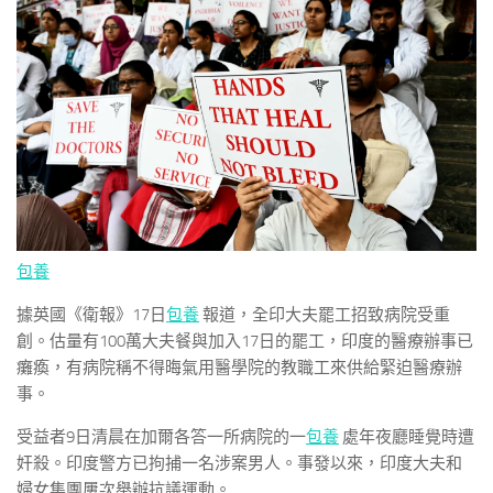
包養
據英國《衛報》17日
包養
報道，全印大夫罷工招致病院受重
創。估量有100萬大夫餐與加入17日的罷工，印度的醫療辦事已
癱瘓，有病院稱不得晦氣用醫學院的教職工來供給緊迫醫療辦
事。
受益者9日清晨在加爾各答一所病院的一
包養
處年夜廳睡覺時遭
奸殺。印度警方已拘捕一名涉案男人。事發以來，印度大夫和
婦女集團屢次舉辦抗議運動。