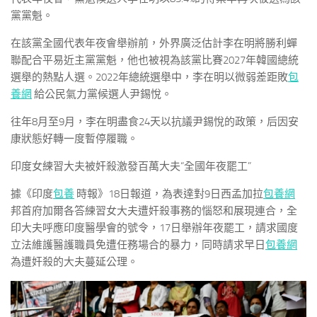
黨黨魁。
在該黨全國代表年夜會舉辦前，外界廣泛估計李在明將勝利蟬
聯配合平易近主黨黨魁，他也被視為該黨比賽2027年韓國總統
選舉的熱點人選。2022年總統選舉中，李在明以微弱差距敗
包
養網
給公民氣力黨候選人尹錫悅。
往年8月至9月，李在明盡食24天以抗議尹錫悅的政策，后因安
康狀態好轉一度暫停履職。
印度女練習大夫被奸殺激發百萬大夫“全國年夜罷工”
據《印度
包養
時報》18日報道，為表達對9日西孟加拉
包養網
邦首府加爾各答練習女大夫遭奸殺事務的惱怒和展現連合，全
印大夫呼應印度醫學會的號令，17日舉辦年夜罷工，請求國度
立法維護醫護職員免遭任務場合的暴力，同時請求早日
包養網
為遭奸殺的大夫蔓延公理。