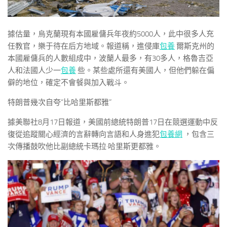
據估量，烏克蘭現有本國雇傭兵年夜約5000人，此中很多人充
任教官，樂于待在后方地域。報道稱，進侵庫
包養
爾斯克州的
本國雇傭兵的人數組成中，波蘭人最多，有30多人，格魯吉亞
人和法國人少一
包養
些。某些處所還有美國人，但他們躲在偏
僻的地位，確定不會餐與加入戰斗。
特朗普幾次自夸“比哈里斯都雅”
據美聯社8月17日報道，美國前總統特朗普17日在競選運動中反
復從追蹤關心經濟的言辭轉向言語和人身進犯
包養網
，包含三
次傳播鼓吹他比副總統卡瑪拉·哈里斯更都雅。