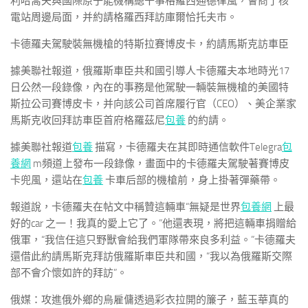
利哈喬夫與國際原子能機構總干事格羅西通德律風，會商了核
電站周邊局面，并約請格羅西拜訪庫爾恰托夫市。
卡德羅夫駕駛裝無機槍的特斯拉賽博皮卡，約請馬斯克訪車臣
據美聯社報道，俄羅斯車臣共和國引導人卡德羅夫本地時光17
日公然一段錄像，內在的事務是他駕駛一輛裝無機槍的美國特
斯拉公司賽博皮卡，并向該公司首席履行官（CEO）、美企業家
馬斯克收回拜訪車臣首府格羅茲尼
包養
的約請。
據美聯社報道
包養
描寫，卡德羅夫在其即時通信軟件Telegra
包
養網
m頻道上發布一段錄像，畫面中的卡德羅夫駕駛著賽博皮
卡兜風，還站在
包養
卡車后部的機槍前，身上掛著彈藥帶。
報道說，卡德羅夫在帖文中稱贊這輛車“無疑是世界
包養網
上最
好的car 之一！我真的愛上它了。”他還表現，將把這輛車捐贈給
俄軍，“我信任這只野獸會給我們軍隊帶來良多利益。”卡德羅夫
還借此約請馬斯克拜訪俄羅斯車臣共和國，“我以為俄羅斯交際
部不會介懷如許的拜訪”。
俄媒：攻進俄外鄉的烏雇傭透過彩衣拉開的簾子，藍玉華真的