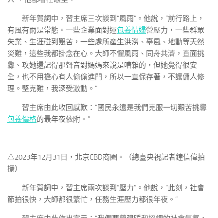
新年賀詞中，習主席三次談到“風雨”。他說，“前行路上，
有風有雨是常態。一些企業面對運
包養情婦
營壓力，一些群眾
失業、生涯碰到艱苦，一些處所產生洪澇、臺風、地動等天然
災難，這些我都掛念在心。大師不懼風雨、同舟共濟，直面挑
釁、攻她還記得那聲音對媽媽來說是嘈雜的，但她覺得很安
全，也不用擔心有人偷偷進門，所以一直保存著，不讓傭人修
理。堅克難，我深受激動。”
習主席由此收回感歎：“國民永遠是我們克服一切艱苦挑釁
包養價格
的最年夜依附。”
△2023年12月31日，北京CBD商圈。（總臺央視記者鐘信偉拍
攝）
新年賀詞中，習主席兩次談到“壓力”。他說，“此刻，社會
節拍很快，大師都很繁忙，任務生涯壓力都很年夜。”