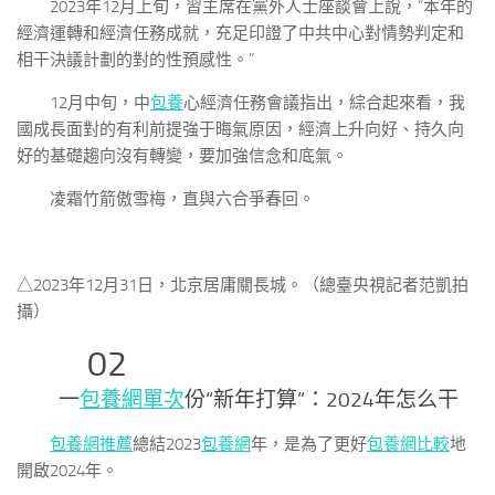
2023年12月上旬，習主席在黨外人士座談會上說，“本年的
經濟運轉和經濟任務成就，充足印證了中共中心對情勢判定和
相干決議計劃的對的性預感性。”
12月中旬，中
包養
心經濟任務會議指出，綜合起來看，我
國成長面對的有利前提強于晦氣原因，經濟上升向好、持久向
好的基礎趨向沒有轉變，要加強信念和底氣。
凌霜竹箭傲雪梅，直與六合爭春回。
△2023年12月31日，北京居庸關長城。（總臺央視記者范凱拍
攝）
02
一
包養網單次
份“新年打算”：2024年怎么干
包養網推薦
總結2023
包養網
年，是為了更好
包養網比較
地
開啟2024年。