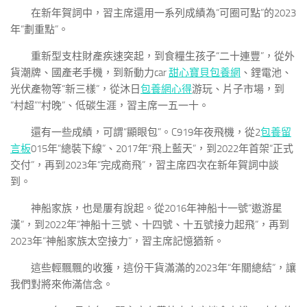
在新年賀詞中，習主席還用一系列成績為“可圈可點”的2023
年“劃重點”。
重新型支柱財產疾速突起，到食糧生孩子“二十連豐”，從外
貨潮牌、國產老手機，到新動力car
甜心寶貝包養網
、鋰電池、
光伏產物等“新三樣”，從沐日
包養網心得
游玩、片子市場，到
“村超”“村晚”、低碳生涯，習主席一五一十。
還有一些成績，可謂“顯眼包”。C919年夜飛機，從2
包養留
言板
015年“總裝下線”、2017年“飛上藍天”，到2022年首架“正式
交付”，再到2023年“完成商飛”，習主席四次在新年賀詞中談
到。
神船家族，也是屢有說起。從2016年神船十一號“遨游星
漢”，到2022年“神船十三號、十四號、十五號接力起飛”，再到
2023年“神船家族太空接力”，習主席記憶猶新。
這些輕飄飄的收獲，這份干貨滿滿的2023年“年關總結”，讓
我們對將來佈滿信念。