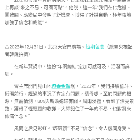
就在頒發新年賀詞前兩天，習主席在全國政協新年談話會
上再談“來之不易、可圈可點”。他說，這一年“我們在化危機、
闖難關、應變局中發明了新機會、博得了計謀自動，極年夜地
加強了信念和底氣”。
△2023年12月31日，北京天安門廣場。
短期包養
（總臺央視記
者韓銳拍攝）
在新年賀詞中，這份“年關總結”愈加可感可及，活潑而詳
細。
習主席開門見山地
包養金額
說，“2023年，我們接續奮斗、
砥礪前行，經過的事況了肯定有問題，裴母想。至於問題的根
源，無需猜測，80%與新婚媳婦有關。風雨浸禮，看到了漂亮景
致，獲得了輕飄飄的收獲。大師記住了一年的不易，也對將來
佈滿信念。”
風雨之后見彩虹。“輕飄飄”“不易”“信念”，令人感同身受。