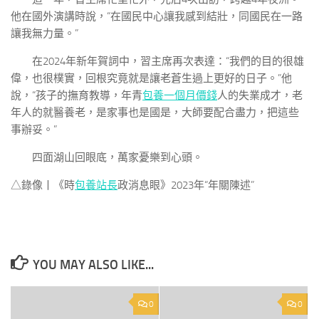
他在國外演講時說，“在國民中心讓我感到結壯，同國民在一路
讓我無力量。”
在2024年新年賀詞中，習主席再次表達：“我們的目的很雄
偉，也很樸實，回根究竟就是讓老蒼生過上更好的日子。”他
說，“孩子的撫育教導，年青
包養一個月價錢
人的失業成才，老
年人的就醫養老，是家事也是國是，大師要配合盡力，把這些
事辦妥。”
四面湖山回眼底，萬家憂樂到心頭。
△錄像丨《時
包養站長
政消息眼》2023年“年關陳述”
YOU MAY ALSO LIKE...
0
0