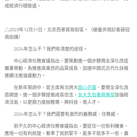
成經濟行穩致遠。
△2023年12月31日，北京西單貿易街區。（總臺央視記者薛冠
南拍攝）
2024年怎么干？我們有清楚的途徑。
中心經濟任務會議指出，要策劃進一個步驟周全深化改造
嚴重舉動，為推進高東西的品質成長、加速中國式古代化扶植
連續注進強盛動力。
在新年賀詞中，習主席再次誇大
甜心花園
，要周全深化改
造開放，進一個步驟提振成長信念，
女大生包養俱樂部
加強經
濟活氣，以更鼎力度辦教導、興科技、育人才。
2024年怎么干？我們還要有激烈的義務感、任務感。
前不久的中心經濟任務會議指出，要捉住一切有利機會，
應用一切有利前提，看準了就抓緊干，能多干就多干一些，盡