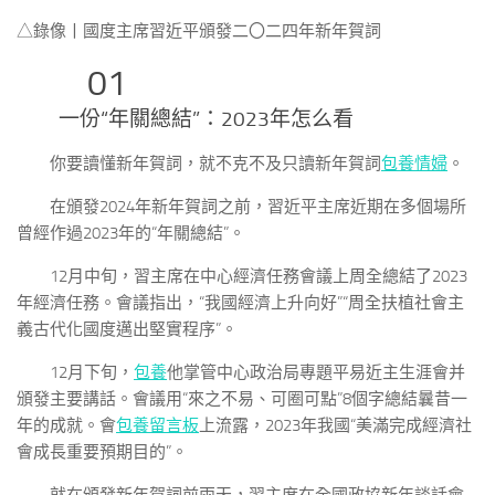
△錄像丨國度主席習近平頒發二〇二四年新年賀詞
01
一份“年關總結”：2023年怎么看
你要讀懂新年賀詞，就不克不及只讀新年賀詞
包養情婦
。
在頒發2024年新年賀詞之前，習近平主席近期在多個場所
曾經作過2023年的“年關總結”。
12月中旬，習主席在中心經濟任務會議上周全總結了2023
年經濟任務。會議指出，“我國經濟上升向好”“周全扶植社會主
義古代化國度邁出堅實程序”。
12月下旬，
包養
他掌管中心政治局專題平易近主生涯會并
頒發主要講話。會議用“來之不易、可圈可點”8個字總結曩昔一
年的成就。會
包養留言板
上流露，2023年我國“美滿完成經濟社
會成長重要預期目的”。