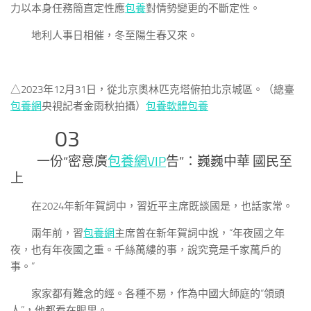
力以本身任務簡直定性應
包養
對情勢變更的不斷定性。
地利人事日相催，冬至陽生春又來。
△2023年12月31日，從北京奧林匹克塔俯拍北京城區。（總臺
包養網
央視記者金雨秋拍攝）
包養軟體
包養
03
一份“密意廣
包養網VIP
告”：巍巍中華 國民至
上
在2024年新年賀詞中，習近平主席既談國是，也話家常。
兩年前，習
包養網
主席曾在新年賀詞中說，“年夜國之年
夜，也有年夜國之重。千絲萬縷的事，說究竟是千家萬戶的
事。”
家家都有難念的經。各種不易，作為中國大師庭的“領頭
人”，他都看在眼里。