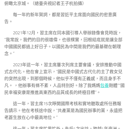
俯瞰北京城。（總臺央視記者王子杭拍攝）
每一年的新年賀詞，都是習近平主席面向國民的密意廣
告。
2021年12月，習主席在同本國引導人舉辦錄像會見時說，
“我常說，我們的目的很雄偉，也很樸實，回根結底就是讓全部
中國國民都過上好日子。以國民為中間是我們的最基礎在朝理
念。”
2023年這一年，習主席屢次列席主要會議，安排推動中國
式古代化。他在會上宣示，“國民是中國式古代化的主了救女兒
的突然出現，到那個時候，他似乎不僅有正義感，而且身手不
凡。 ，他辦事有條不紊，人品特別好。除了我媽媽
包養
剛體”“國
民幸福安康是推進高東西的品質成長的終極目標”。
這一年，習主席15次睜開國際考核和實地聽取處所任務報
告請示。他在考核途中說，“共產黨是為國民辦事的黨，永遠把
老蒼生放在心中最高地位。”
這一年，習主席忙里忙外，先后4次出訪，跨越4年夜洲。