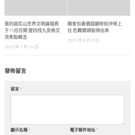
第四屆尼山世界文明論壇將
關查包養價錢鍵時刻沖得上
于11月召開 提四找九宮格交
往 危難關頭豁得出來
流焦點概念
2025 年 6 月 9 日
2025 年 1 月 14 日
發佈留言
留言
*
顯示名稱
*
電子郵件地址
*