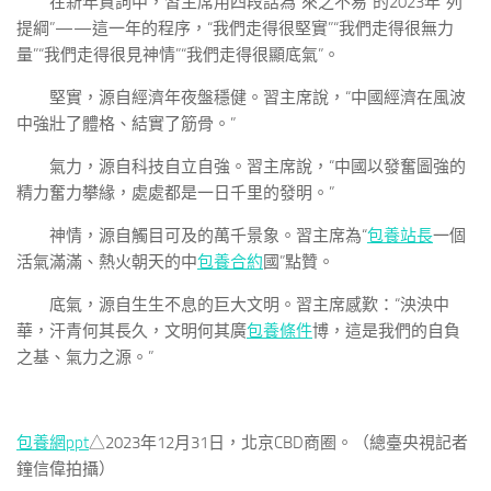
在新年賀詞中，習主席用四段話為“來之不易”的2023年“列
提綱”——這一年的程序，“我們走得很堅實”“我們走得很無力
量”“我們走得很見神情”“我們走得很顯底氣”。
堅實，源自經濟年夜盤穩健。習主席說，“中國經濟在風波
中強壯了體格、結實了筋骨。”
氣力，源自科技自立自強。習主席說，“中國以發奮圖強的
精力奮力攀緣，處處都是一日千里的發明。”
神情，源自觸目可及的萬千景象。習主席為“
包養站長
一個
活氣滿滿、熱火朝天的中
包養合約
國”點贊。
底氣，源自生生不息的巨大文明。習主席感歎：“泱泱中
華，汗青何其長久，文明何其廣
包養條件
博，這是我們的自負
之基、氣力之源。”
包養網ppt
△2023年12月31日，北京CBD商圈。（總臺央視記者
鐘信偉拍攝）