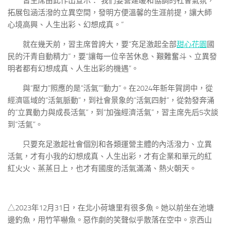
習主席由此作出宣示：“我們要營建暖和協調的社會氣氛，
拓展包涵活潑的立異空間，發明方便溫馨的生涯前提，讓大師
心境高興、人生出彩、幻想成真。”
就在幾天前，習主席曾誇大，要“充足激起全部
甜心花園
國
民的汗青自動精力”，要“讓每一位辛苦休息、艱難奮斗、立異發
明者都有幻想成真、人生出彩的機遇”。
與“壓力”照應的是“活氣”“動力”。在2024年新年賀詞中，從
經濟區域的“活氣脈動”，到社會景象的“活氣四射”，從勃發奔涌
的“立異動力與成長活氣”，到“加強經濟活氣”，習主席先后5次談
到“活氣”。
只要充足激起社會個別和各類運營主體的內活潑力、立異
活氣，才有小我的幻想成真、人生出彩，才有企業和單元的紅
紅火火、蒸蒸日上，也才有國度的活氣滿滿、熱火朝天。
△2023年12月31日，在北小荷塘里有很多魚。她以前坐在池塘
邊釣魚，用竹竿嚇魚。惡作劇的笑聲似乎散落在空中。京西山