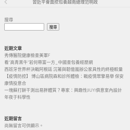
習近平會面挖包養越南總理范明政
搜尋
搜尋
近期文章
秀傳醫院健康檢查美軍F
看“高青黑牛”若何帶富一方_中國查包養經歷網
西班牙世界杯決戰阿根廷 沉著與韌億嵐辦公家具性的終極較量
【疫情防控】 博山區病院森和診所體檢：戰疫情眾擎易舉 保安
康情投意合
一塊蘇打餅干測出易胖體質？專家：興趣性JIUYI俱意室內設計
年夜于科學性
近期留言
尚無留言可供顯示。