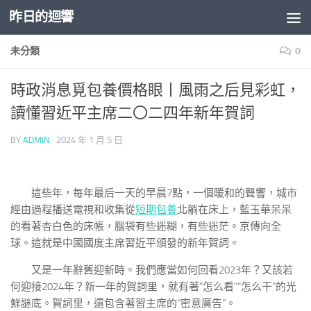
昨日的迴響
Skip to content
未分類
0
時政消息覓包養價格眼丨風雨之后見彩虹，
讀懂習近平主席二〇二四年新年賀詞
BY
ADMIN
·
2024 年 1 月 5 日
這些年，每年最后一天的早晨7點，一個暖和的聲響，城市
經由過程播送電視和收集從
短期包養
北躺在床上，藍玉華呆呆
的看著杏白色的床帳，腦袋有些迷糊，有些迷茫。京傳向全
球。這就是中國國度主席習近平頒發的新年賀詞。
又是一年辭舊迎新時。我們應當如何回看2023年？又該若
何迎接2024年？新一年的賀詞里，就有著“怎么看”“怎么干”的光
鮮謎底。賀詞里，還包含著習主席的“密意廣告”。