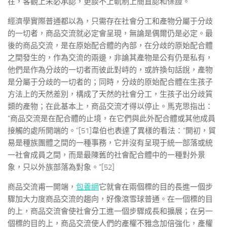
在，客觀上未必承認，更談不上軌制上簡直認和保證。
經濟學實際普通都以為，只需存在社會分工和產物分屬于分歧
的一切者，商品交流就必定會呈現，無論是偶爾仍是必定。最
後的商品交流，是在原始配合體的內部，在分歧的原始配合體
之間發生的，作為交流的兩邊，非論其產物是公有仍是私有，
他們是作為分歧的一切者而彼此對峙的，或許換句話說，產物
是分屬于分歧的一切者的；同時，分歧的原始配合體在生孩子
方法上的天然差別，構成了天然的社會分工，生孩子出分歧質
類的產物；在此基本上，商品交流才得以停止。馬克思指出：
“商品交流是在配合體的止境，在它們與此外配合體或其他成員
接觸的處所開端的。”[51]韋伯也表達了異樣的看法：“開初，貿
易是種族團體之間的一種事務，它并沒有呈現于統一部落或統
一社會成員之間，而是最陳舊的社會配合體中的一種對外景
象，只以外族部落為對象。”[52]
商品交流甫一開端，
包養網
它就會在兩個標的目的長進一個步
驟加大力度商品交流的趨向，好像滾雪球普通。在一個標的目
的上，商品交流會使社會分工進一個步驟成長和擴展；在另一
個標的目的上，商品交流使人們的產權不雅念加倍強化，產權