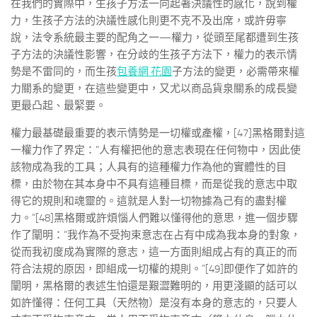
在我們的實際中，生孩子方法一向起著決議性的感化，說到權
力，生孩子方法的決議性感化則更不克不及出席，或許毋寧
說，法令系統最主要的配角之一—權力，從頭至尾都遭到生孩
子方法的決議性影響，在分歧的生孩子方法下，權力的表示情
勢是不雷同的，而生孩
包養網 花園
子方法的變更，必需帶來權
力關系的變更，在這些變更中，又尤以商品貨泉關系的成長變
更最凸起、最緊要。
權力最基礎最重要的表示情勢是一切權或產權，[47]黑格爾對這
一權力作了界定：“人有權把他的意志表現在任何物中，因此使
該物成為我的工具；人具有的這種權力作為他的實體性的目
標，由於物在其本身中不具有這種目標，而是從我的意志中取
得它的規則和魂靈的。這就是人對一切物據為己有的盡對權
力。”[48]黑格爾或許煩惱人們難以懂得他的意思，進一個步驟
作了闡明：“我作為不受拘束意志在占有中成為我本身的對象，
從而我初度成為實際的意志，這一方面則組成占有的真正的而
符合法規的原因，即組成一切權的規則。”[49]即便作了如許的
闡明，黑格爾的表述生怕還是艱澀難明的，用更淺顯的話可以
如許懂得：任何工具（天然物）是沒有本身的意志的，只要人