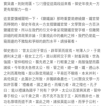
寶貨盡，則財用匱。”[27]僅從這兩段話來看，御史年夜夫一方
更有壓服力一些。
這里要彌補闡明一下，《鹽鐵論》那時重要是繚繞鹽、鐵官營
而睜開的，御史年夜夫一方支撐鹽鐵官營，文學賢良一方否決
鹽鐵官營，所以在我們的引文中會呈現鹽鐵官營字樣，但撇開
詳細的經濟政策非論，只重視此中的義利之辨，我們仍是能一
窺兩邊的不雅點和爭辯的劇烈水平。請接著看。
御史進曰：“昔太公封于營丘，辟草萊而居焉。地薄人少，于是
通利末之道，極女工之巧。是以鄰邦交于齊，財畜貨殖，世為
強國。管仲相桓公，襲先君之業，行輕重之變，南服強楚而霸
諸侯。今年夜夫各修太公、桓、管之術，總一鹽、鐵，通山水
之利而萬物殖。是以縣官用饒足，平易近不睏倦，本末并利，
高低俱足，此籌計之所致，非獨耕桑農也。”[28]賢良文學一方
如許答覆：“禮義者，國之基也，而權力者，政之殘也。孔子
曰：‘能以禮讓為國乎？何有？’伊尹、太公以百里興其君，管仲
專于桓公，以千乘之齊，而不克不及至于王，其所務非也。故
功名隳壞而道不濟。當此之時，諸侯莫能以德，而爭于公利，