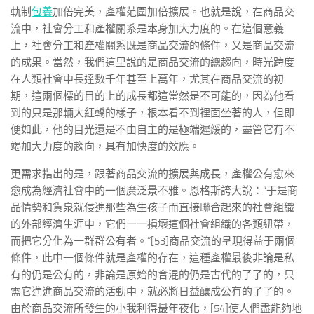
軌制
包養
加倍完美，產權范圍加倍擴展。也就是說，在商品交
流中，社會分工和產權關系是本身加大力度的。在這個意義
上，社會分工和產權關系既是商品交流的條件，又是商品交流
的成果。當然，我們這里說的是商品交流的總趨向，時光跨度
在人類社會中長達數千年甚至上萬年，尤其在商品交流的初
期，這兩個標的目的上的成長都這當然是不可能的，因為他看
到的只是那輛大紅轎的樣子，根本看不到裡面坐著的人，但即
便如此，他的目光還是不由自主的是極端遲緩的，盡管它有不
竭加大力度的趨向，具有加快度的效應。
更需求指出的是，跟著商品交流的擴展與成長，產權公有愈來
愈成為經濟社會中的一個廣泛景不雅。恩格斯誇大說：“于是商
品情勢和貨泉就侵進那些為生孩子而直接聯合起來的社會組織
的外部經濟生涯中，它們一一損壞這個社會組織的各類紐帶，
而把它分化為一群群公有者。”[53]商品交流的呈現得益于兩個
條件，此中一個條件就是產權的存在，這種產權最後非論是私
有的仍是公有的，非論是原始的含混的仍是古代的了了的，只
需它進進商品交流的活動中，就必將日益釀成公有的了了的。
由於商品交流所發生的小我利得最年夜化，[54]使人們盡能夠地