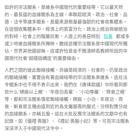
如許的宗法關系，是維系中國現代的重要紐帶，它以最天然
的、最長遠的血緣關系為主線，串聯起經濟、政治、社會、品
德、法令等諸多關系，是最來源根基最強韌的社會收集體系。
在這個收集體系中，經濟上的貧富分化，政治上統治與被統治
的對峙，社會上的階層抗衡，人道上的善惡辨別…
包養
…都或多
或少地被血緣關系所掩映。聽說這種宗法關系是中國現代所獨
佔，世界其他國卻無，這或許恰是金不雅濤師長教師所說的中
國現代社會“超穩固構造”的重要緣由。
人們之間的彼此聯絡接觸，非論是經濟的、社會的、仍是政治
的聯絡接觸，重要由有著血緣紐帶的宗法關系來維系，這在法
令關系中也不得不表示出來，我們在《唐律疏議》中所看到那
些什么“緦麻以上親”、“年夜功長輩”、“小功尊屬”、“齊衰之親”
等，都和宗法關系慎密聯絡接觸，緦麻、小功、年夜功、齊
衰、斬衰是五種由遠到近的為支屬服喪的服式，分辨對應分歧
的血緣關系，亦稱五服。這在大批反應宗法關系的文獻中也有
記錄，如《儀禮·喪服》、《禮記·喪服小記》等。可見宗法關系
深深滲入于中國現代法令中。