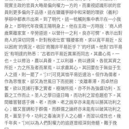
現實主政的官員大略是偏向權力一方的，而重視認識形狀的官
員則更多偏向于品德，這在鹽鐵爭辯中和宋朝的理欲（義利）
爭辯中都表示出來。到了明代，這一牴觸則集中表示在一小我
身上，即明代年夜儒王陽明身上，他在主政一方時說：“商人終
歲棄離家室，辛勞道途，以營什一之利，良亦可憫”，表示出對
商人的深切同情。針對稅收仕宦“騷擾客商，求以寬平易近，反
以困商”的情況，收回“商獨非平易近乎？”的吁請。他對“四平易
近”有明達的熟悉：“古者四平易近異業而同志，其盡心焉，一
也。士以修治，農以具養，工以利器，商以通貨，各就其資之
所近，力之所及者而業焉，以求盡其心。其回要在于無益于生
人之道，則一罷了。”[37]可見其恤平易近達治。但作為儒者，
作為思惟家，卻又為世風日下而扼腕：“支離牽滯，而卓然自
奮，欲以見諸行事之實者，極端所抵，亦不外為強盛功利、五
霸之工作而止。圣人之學日遠日晦，而功利之習愈趨愈下。其
間雖嘗瞽惑于佛、老，而佛、老之說卒亦未能有以勝其功利之
心；雖又嘗調和于群儒，而群儒之論終亦未能有以破其功利之
見。蓋至于今，功利之毒淪浹于人之心髓，而習以成性也，幾
千年矣。”[38]以為人們對權力的追逐曾經深刻骨髓，難于挽