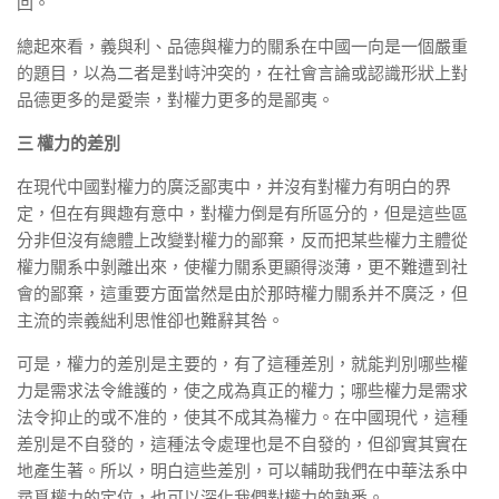
回。
總起來看，義與利、品德與權力的關系在中國一向是一個嚴重
的題目，以為二者是對峙沖突的，在社會言論或認識形狀上對
品德更多的是愛崇，對權力更多的是鄙夷。
三 權力的差別
在現代中國對權力的廣泛鄙夷中，并沒有對權力有明白的界
定，但在有興趣有意中，對權力倒是有所區分的，但是這些區
分非但沒有總體上改變對權力的鄙棄，反而把某些權力主體從
權力關系中剝離出來，使權力關系更顯得淡薄，更不難遭到社
會的鄙棄，這重要方面當然是由於那時權力關系并不廣泛，但
主流的崇義絀利思惟卻也難辭其咎。
可是，權力的差別是主要的，有了這種差別，就能判別哪些權
力是需求法令維護的，使之成為真正的權力；哪些權力是需求
法令抑止的或不准的，使其不成其為權力。在中國現代，這種
差別是不自發的，這種法令處理也是不自發的，但卻實其實在
地產生著。所以，明白這些差別，可以輔助我們在中華法系中
尋覓權力的定位，也可以深化我們對權力的熟悉。