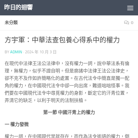
昨日的迴響
Skip to content
未分類
0
方宇軍：中華法查包養心得系中的權力
BY
ADMIN
·
2024 年 10 月 3 日
在現代中法律王法公法律中，沒有權力一詞，說中華法系有倫
理，無權力，似乎不證自明。但是廓諸中法律王法公法律史，
卻不克不及作如許簡略化的處置。在古代法令中簡直是獨一配
角的權力，在中國現代法令中卻一向出席，難道咄咄怪事。我
們要在中國現代法令中尋覓權力的身影，斷定它的汗青位置，
弄清它的缺乏，以利于明天的法制扶植。
第一節 中國汗青上的權力
一 權力發微
權力一詞，在中國現代早就存在，而作為法令術語的權力，倒