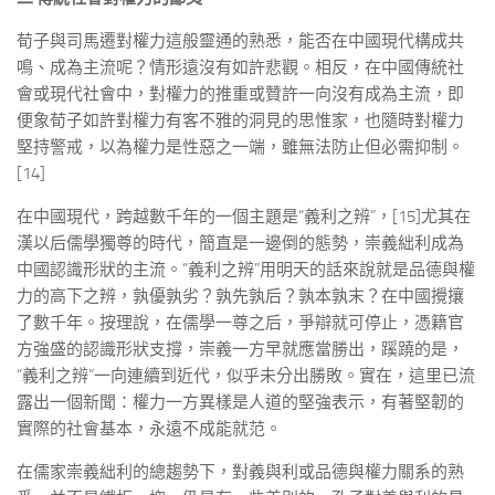
荀子與司馬遷對權力這般靈通的熟悉，能否在中國現代構成共
鳴、成為主流呢？情形遠沒有如許悲觀。相反，在中國傳統社
會或現代社會中，對權力的推重或贊許一向沒有成為主流，即
便象荀子如許對權力有客不雅的洞見的思惟家，也隨時對權力
堅持警戒，以為權力是性惡之一端，雖無法防止但必需抑制。
[14]
在中國現代，跨越數千年的一個主題是“義利之辨”，[15]尤其在
漢以后儒學獨尊的時代，簡直是一邊倒的態勢，崇義絀利成為
中國認識形狀的主流。“義利之辨”用明天的話來說就是品德與權
力的高下之辨，孰優孰劣？孰先孰后？孰本孰末？在中國攪攘
了數千年。按理說，在儒學一尊之后，爭辯就可停止，憑籍官
方強盛的認識形狀支撐，崇義一方早就應當勝出，蹊蹺的是，
“義利之辨”一向連續到近代，似乎未分出勝敗。實在，這里已流
露出一個新聞：權力一方異樣是人道的堅強表示，有著堅韌的
實際的社會基本，永遠不成能就范。
在儒家崇義絀利的總趨勢下，對義與利或品德與權力關系的熟