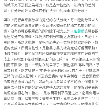
然就不克不及稱之為權力。這是古今皆然的，能夠有的差別
是，在分歧的汗青時代它們在法令中的權重或許分歧。
與以上用行業來劃分權力完成的方法分歧，有一種劃分是以人
們的客觀意愿來界定的，有這種客觀意愿的稱之為權力的追
逐，沒有這種客觀意愿的則消除于權力之外。
包養網
這種客觀
意愿又分三個條理，我們把它們分辨稱之為客觀性、自動性、
主體性。所謂客觀性，是指同心專心一意想著好處的追逐、好
處的完成。所謂自動性，是指盡心盡力地為完成好處而舉動。
所謂主體性，是指個別的所有的精神或重要精神放在好處的完
成上。[40]孟子在駁倒梁惠王“何須曰利”時，以為梁惠王只關懷
利而不關懷仁義，一頭鉆在利里頭了。而他痛斥“雞叫而起，孳
孳為利者，跖之徒也。”更是不屑于利慾熏心的君子。他講梁惠
王時的“高低交征利”，以及這里講的“孳孳為利者”，是合適我們
的客觀意愿權力論的，如許的權力者是孟子不恥的。但這并不
表白孟子對普通的好處完成也持否認的立場，他在說到平易近
無恒產無恒心時，指出：“是故明君制平易近之產，必是仰足以
事怙恃，俯足以畜老婆；豐年畢生飽，兇年免于逝世亡。”[41]
以為老蒼生要有本身的財富，是有本身的好處的。他還為此定