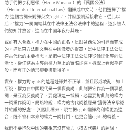
助手們把亨利惠頓（Henry Wheaton）的《萬國公法》
（Elements of International Law）翻譯成中文時，他們選擇了“權
力”這個古詞來對譯英文“rights”，并壓服朝廷接收它。從此以
后，“權力”一詞開端其在中法律王法公法律中的過程，逐步被人
們認知并熟習，進而在中國年夜行其是。
或許有人會說，權力在中國的正名，是跟著西法的引進而完成
的，這是東方法制文明在中國激發的提高，是中法律王法公法
律古代化的主要標志，是把中法律王法公法律從倫理化導向法
治化、從任務為主導向權力至上的實際途徑。概況上看似乎這
般，而真正的情形卻要復雜得多。
實在，權力對rights的這種迻譯并不正確，並且形成凌亂。如上
所說，權力在中國現代是一個褒義詞，此刻把它作為一個褒義
詞，是互為反義詞了，要處理這一牴觸，必需要對此刻的權力
一詞重作說明。簡略地說，權力的古代詞義應是“獲得法令承認
并維護的好處”。[3]照此看來，現在把rights翻譯為利權更為適
合，既不會和本來的權力一詞打鬥，也更合適rights的轉義。
我們不要抱怨中國的老祖宗沒有權力（按古代義）的詞組，