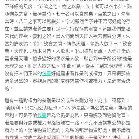
下詳細的尺度：“五畝之宅，樹之以桑，五十者可以衣帛矣。雞
豚狗彘之畜，無掉當時，七十者可以食肉矣。百畝之田，勿奪
當時，八口之家可以無饑矣。”[42]顯然孟子并不否認好處的存
在，並且請求老蒼生要有足于保持保存的財富。這讓我們想起
宋代的理欲、義利之辨，當人們問到天理人欲若何區分時，朱
熹如許表述：“問：飲食之間，孰為天理，孰為人欲？曰：飲食
者，天理也；請求甘旨，人欲也。”[43]這就是說，人們正常的
需求是天理，過多過好的尋求是人欲。聯合到朱子所說的“義是
天理之公，利是人欲之私。”由此可見，從孟子到宋明理學，都
沒有把人們正常的
包養
好處需求看作是利或權力，只是把那些
過多過盛的、客觀意愿的好處尋求當作利或權力，是必需否決
的。
還有一種對權力的差別是以公或私來劃分的，為此二程寫到：
“義與利，只是個公與私也。”[44]這是說，為公的是義，為私的
是利。可是不論
包養
是為公仍是為私，只需觸及到物資財富，
老是要與好處或權力聯絡接觸在一路，不克不及講為公的都是
精力上的，消除物資好處的；為私的都是物資好處，而不講精
力尋求。或許二程也感到到了這個牴觸，于是又說：“夫利，和