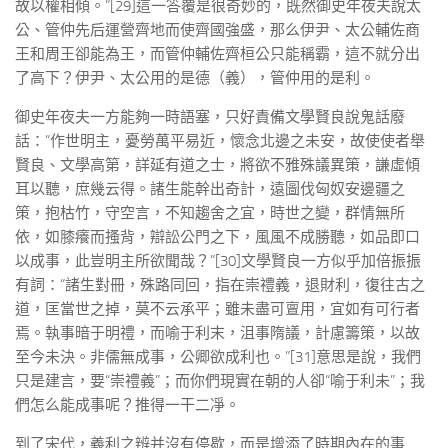
故以權相傾。”[29]這一答覆是很奇妙的，既然御史年夜夫說太
公、管仲先后運營齊地而使齊國強盛，那么伊尹、太公輔佐商
王和周王卻能為王，而管仲輔佐齊桓公只能稱霸，這不就分出
了高下？伊尹、太公用的是德（義），管仲用的是利。
御史年夜夫一方能夠一時語塞，只好責備文學賢良說鬼話廢
話：“作世明主，憂勞萬平易近，懷念北邊之未安，故使使者舉
賢良、文學高第，詳延有道之士，將欲不雅殊議異策，謙虛傾
耳以聽，庶幾云得。諸生能幹出奇計，遠圖伐匈奴安邊疆之
策，抱枯竹，守空言，不知趨舍之宜，時世之變，群情無所
依，如膝癢而搔背，辯訟公門之下，風風不成勝聽，如品即口
以成事，此豈明主所欲聞哉？”[30]文學賢良一方似乎加倍振振
有詞：“諸生對冊，殊路同回，指在崇禮義，退財利，復往古之
道，匡當世之掉，莫不云承平；雖未盡可亶用，宜如有可行者
焉。執事暗于明禮，而喻于利末，沮事隋議，計慮籌策，以故
至今未決。非儒無成事，公卿欲成利也。”[31]意思是說，我們
只是建言，要“崇禮義”；而你們現實在朝的人卻“喻于利未”；我
們怎么能成事呢？推得一干二凈。
到了宋代，義利之辨并沒有停歇，而是增添了時期內在的事