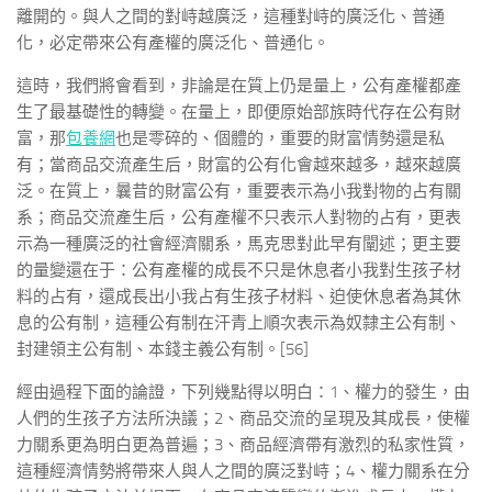
離開的。與人之間的對峙越廣泛，這種對峙的廣泛化、普通
化，必定帶來公有產權的廣泛化、普通化。
這時，我們將會看到，非論是在質上仍是量上，公有產權都產
生了最基礎性的轉變。在量上，即便原始部族時代存在公有財
富，那
包養網
也是零碎的、個體的，重要的財富情勢還是私
有；當商品交流產生后，財富的公有化會越來越多，越來越廣
泛。在質上，曩昔的財富公有，重要表示為小我對物的占有關
系；商品交流產生后，公有產權不只表示人對物的占有，更表
示為一種廣泛的社會經濟關系，馬克思對此早有闡述；更主要
的量變還在于：公有產權的成長不只是休息者小我對生孩子材
料的占有，還成長出小我占有生孩子材料、迫使休息者為其休
息的公有制，這種公有制在汗青上順次表示為奴隸主公有制、
封建領主公有制、本錢主義公有制。[56]
經由過程下面的論證，下列幾點得以明白：1、權力的發生，由
人們的生孩子方法所決議；2、商品交流的呈現及其成長，使權
力關系更為明白更為普遍；3、商品經濟帶有激烈的私家性質，
這種經濟情勢將帶來人與人之間的廣泛對峙；4、權力關系在分