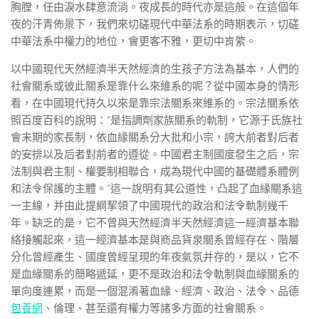
胸膛，任由淚水肆意流淌。夜成長的時代亦是這般。在這個年
夜的汗青佈景下，我們來切磋現代中華法系的時期表示，切磋
中華法系中權力的地位，會更客不雅，更切中肯綮。
以中國現代天然經濟半天然經濟的生孩子方法為基本，人們的
社會關系或彼此關系是靠什么來維系的呢？從中國本身的情形
看，在中國現代持久以來是靠宗法關系來維系的。宗法關系依
照百度百科的說明：“是指調劑家族關系的軌制，它源于氏族社
會末期的家長制，依血緣關系分大批和小宗，誇大前者對后者
的安排以及后者對前者的遵從。中國君主制國度發生之后，宗
法制與君主制、權要制相聯合，成為現代中國的基礎體系體例
和法令保護的主體。”這一說明有其公道性，凸起了血緣關系這
一主線，并由此提綱挈領了中國現代的政治和法令軌制幾千
年。缺乏的是，它不曾與天然經濟半天然經濟這一經濟基本聯
絡接觸起來，這一經濟基本是與商品貨泉關系曾經存在、階層
分化曾經產生、國度曾經呈現的年夜氣氛并存的，是以，它不
是血緣關系的簡略遞延，更不是政治和法令軌制與血緣關系的
單向度連累，而是一個混淆著血緣、經濟、政治、法令、品德
包養網
、倫理、甚至還有權力等諸多方面的社會關系。