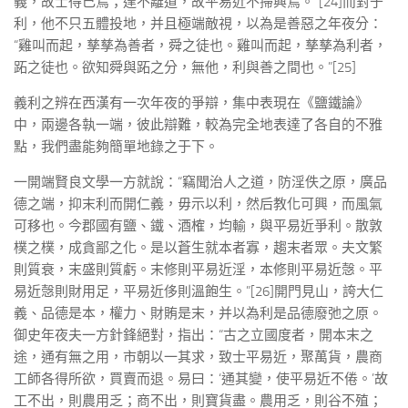
義，故士得己焉；達不離道，故平易近不掃興焉。”[24]而對于
利，他不只五體投地，并且極端敵視，以為是善惡之年夜分：
“雞叫而起，孳孳為善者，舜之徒也。雞叫而起，孳孳為利者，
跖之徒也。欲知舜與跖之分，無他，利與善之間也。”[25]
義利之辨在西漢有一次年夜的爭辯，集中表現在《鹽鐵論》
中，兩邊各執一端，彼此辯難，較為完全地表達了各自的不雅
點，我們盡能夠簡單地錄之于下。
一開端賢良文學一方就說：“竊聞治人之道，防淫佚之原，廣品
德之端，抑末利而開仁義，毋示以利，然后教化可興，而風氣
可移也。今郡國有鹽、鐵、酒榷，均輸，與平易近爭利。散敦
樸之樸，成貪鄙之化。是以蒼生就本者寡，趨末者眾。夫文繁
則質衰，末盛則質虧。末修則平易近淫，本修則平易近愨。平
易近愨則財用足，平易近侈則溫飽生。”[26]開門見山，誇大仁
義、品德是本，權力、財賄是末，并以為利是品德廢弛之原。
御史年夜夫一方針鋒絕對，指出：“古之立國度者，開本末之
途，通有無之用，市朝以一其求，致士平易近，聚萬貨，農商
工師各得所欲，買賣而退。易曰：‘通其變，使平易近不倦。’故
工不出，則農用乏；商不出，則寶貨盡。農用乏，則谷不殖；