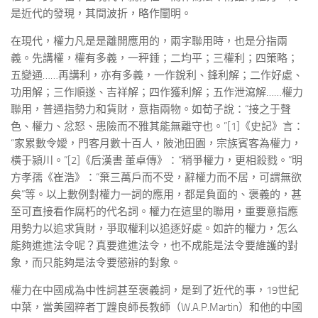
是近代的發現，其間波折，略作闡明。
在現代，權力凡是是離開應用的，兩字聯用時，也是分指兩
義。先講權，權有多義，一秤錘；二均平；三權利；四策略；
五變通……再講利，亦有多義，一作銳利、鋒利解；二作好處、
功用解；三作順遂、吉祥解；四作獲利解；五作泄瀉解……權力
聯用，普通指勢力和貨財，意指兩物。如荀子說：“接之于聲
色、權力、忿怒、患險而不雅其能無離守也。”[1]《史記》言：
“家累數令嬡，門客月數十百人，陂池田園，宗族賓客為權力，
橫于潁川。”[2]《后漢書·董卓傳》：“稍爭權力，更相殺戮。”明
方孝孺《崔浩》：“棄三萬戶而不受，辭權力而不居，可謂無欲
矣”等。以上數例對權力一詞的應用，都是負面的、褒義的，甚
至可直接看作腐朽的代名詞。權力在這里的聯用，重要意指應
用勢力以追求貨財，爭取權利以追逐好處。如許的權力，怎么
能夠進進法令呢？真要進進法令，也不成能是法令要維護的對
象，而只能夠是法令要懲辦的對象。
權力在中國成為中性詞甚至褒義詞，是到了近代的事，19世紀
中葉，當美國粹者丁韙良師長教師（W.A.P.Martin）和他的中國