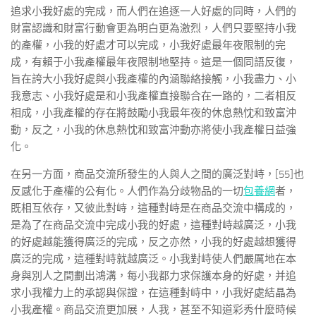
追求小我好處的完成，而人們在追逐一人好處的同時，人們的
財富認識和財富行動會更為明白更為激烈，人們只要堅持小我
的產權，小我的好處才可以完成，小我好處最年夜限制的完
成，有賴于小我產權最年夜限制地堅持。這是一個同語反復，
旨在誇大小我好處與小我產權的內涵聯絡接觸，小我盡力、小
我意志、小我好處是和小我產權直接聯合在一路的，二者相反
相成，小我產權的存在將鼓勵小我最年夜的休息熱忱和致富沖
動，反之，小我的休息熱忱和致富沖動亦將使小我產權日益強
化。
在另一方面，商品交流所發生的人與人之間的廣泛對峙，[55]也
反感化于產權的公有化。人們作為分歧物品的一切
包養網
者，
既相互依存，又彼此對峙，這種對峙是在商品交流中構成的，
是為了在商品交流中完成小我的好處，這種對峙越廣泛，小我
的好處越能獲得廣泛的完成，反之亦然，小我的好處越想獲得
廣泛的完成，這種對峙就越廣泛。小我對峙使人們嚴厲地在本
身與別人之間劃出鴻溝，每小我都力求保護本身的好處，并追
求小我權力上的承認與保證，在這種對峙中，小我好處結晶為
小我產權。商品交流更加展，人我，甚至不知道彩秀什麼時候