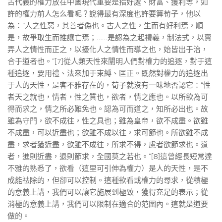
古代義的權力放在中國現代重要是指好處、財富、獲利等，如
許的權力前人怎么看呢？說得最有深度也許要算荀子，他以
為：“人之性惡，其善者偽也。古人之性，生而有好利焉，順
是，故爭取生而推讓亡焉；……是認為之起禮義，制法式，以賣
弄人之情性而正之，以擾化人之情性而導之也，始皆出于治，
合于道者也。”[7]從人類天性來闡明人們對權力的追逐，對于這
種追逐，要用禮、法來加于束縛、匡正。既然對權力的追逐出
于人的天性，是客不雅存在的，荀子就沒有一味地否認它：“性
者天之就也，情者，性之質也，欲者，情之應也。以所欲為可
得而求之，情之所必難免也。認為可而道之，知所必出也。故
雖為守門，欲不成往，性之具也；雖為皇帝，欲不成盡。欲雖
不成盡，可以近盡也；欲雖不成以往，求可節也。所欲雖不成
盡，求者猶近盡，欲雖不成往，所求不得，慮者欲節求也。道
者，進則近盡，退則節求，全國莫之若也。”[8]這曾經長短常達
不雅的熟悉了，欲看（這里可引伸為權力）是人的天性，是不
成能祛除的，但卻可以控制。這種欲看或權力的尋求，從積極
的意義上講，我們可以讓它施展到極致，獲得充足的表示；從
消極的意義上講，我們可以限制在適合的范圍內。這就是道要
做的。