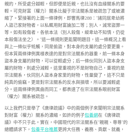
親的，所受處分越輕，但即便是近親，也比沒有血緣關系的要
輕。可見財富（權力）關系比擬于宗法關系是被疏忽了或被濃
縮了。緊接著的上面一條律例，即響馬律288：“諸同居卑幼將
人盜己家財物者，以私輒用財富論加二等；別人，減常盜罪一
等。如有殺傷者，各依本法（別人殺傷，縱卑幼不知情，仍從
本殺傷法坐之）。”這一條規則更能闡明題目，這一條概況上看
與上一條似乎牴觸，同是偷盜，對本身的支屬的處分要更重。
但本質兩條律例異樣表達的是對宗法關系的器重，前一條本身
盜本身支屬的財物，可以從輕處分；后一條伙同別人盜本身支
屬的財物，則處分減輕。這里重視的不是財物自己，重視的是
宗法關系，伙同別人盜本身家里的財物，性量變了，這不只是
純真的偷竊，更是對宗法關系的反水與損壞，所以要減輕處
分。這兩條律例異曲而同工，都表達了在宗法關系眼前財富
（權力）關系被疏忽。
以上我們只是舉了《唐律疏議》中的兩個例子來闡明宗法關系
對財富（權力）關系的濃縮，如許的例子
包養網
在《唐律疏
議》中不只于此。實在，中國現代的宗法關系在“親親、尊尊”的
總體請求下，
包養平台推薦
更誇大任務、義務、貢獻、就義，