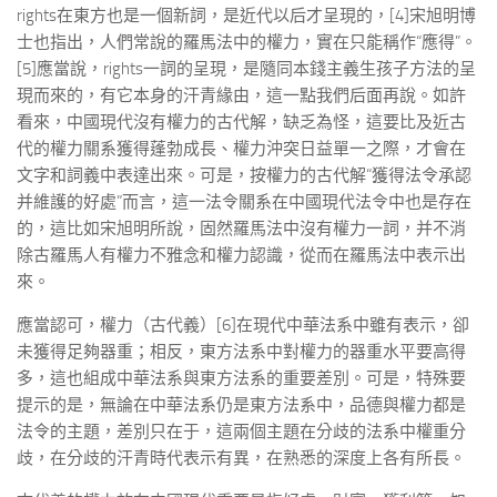
rights在東方也是一個新詞，是近代以后才呈現的，[4]宋旭明博
士也指出，人們常說的羅馬法中的權力，實在只能稱作“應得”。
[5]應當說，rights一詞的呈現，是隨同本錢主義生孩子方法的呈
現而來的，有它本身的汗青緣由，這一點我們后面再說。如許
看來，中國現代沒有權力的古代解，缺乏為怪，這要比及近古
代的權力關系獲得蓬勃成長、權力沖突日益單一之際，才會在
文字和詞義中表達出來。可是，按權力的古代解“獲得法令承認
并維護的好處”而言，這一法令關系在中國現代法令中也是存在
的，這比如宋旭明所說，固然羅馬法中沒有權力一詞，并不消
除古羅馬人有權力不雅念和權力認識，從而在羅馬法中表示出
來。
應當認可，權力（古代義）[6]在現代中華法系中雖有表示，卻
未獲得足夠器重；相反，東方法系中對權力的器重水平要高得
多，這也組成中華法系與東方法系的重要差別。可是，特殊要
提示的是，無論在中華法系仍是東方法系中，品德與權力都是
法令的主題，差別只在于，這兩個主題在分歧的法系中權重分
歧，在分歧的汗青時代表示有異，在熟悉的深度上各有所長。