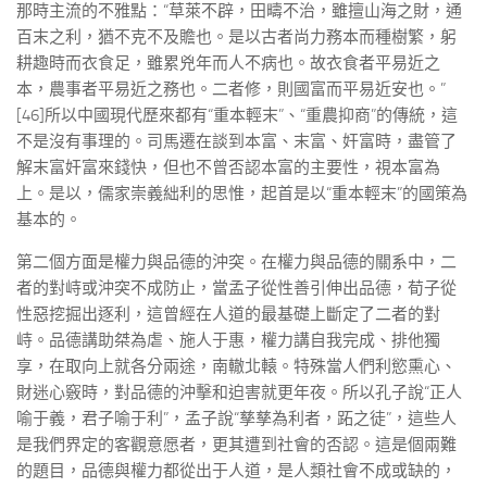
那時主流的不雅點：“草萊不辟，田疇不治，雖擅山海之財，通
百末之利，猶不克不及贍也。是以古者尚力務本而種樹繁，躬
耕趣時而衣食足，雖累兇年而人不病也。故衣食者平易近之
本，農事者平易近之務也。二者修，則國富而平易近安也。”
[46]所以中國現代歷來都有“重本輕末”、“重農抑商”的傳統，這
不是沒有事理的。司馬遷在談到本富、末富、奸富時，盡管了
解末富奸富來錢快，但也不曾否認本富的主要性，視本富為
上。是以，儒家崇義絀利的思惟，起首是以“重本輕末”的國策為
基本的。
第二個方面是權力與品德的沖突。在權力與品德的關系中，二
者的對峙或沖突不成防止，當孟子從性善引伸出品德，荀子從
性惡挖掘出逐利，這曾經在人道的最基礎上斷定了二者的對
峙。品德講助桀為虐、施人于惠，權力講自我完成、排他獨
享，在取向上就各分兩途，南轍北轅。特殊當人們利慾熏心、
財迷心竅時，對品德的沖擊和迫害就更年夜。所以孔子說“正人
喻于義，君子喻于利”，孟子說“孳孳為利者，跖之徒”，這些人
是我們界定的客觀意愿者，更其遭到社會的否認。這是個兩難
的題目，品德與權力都從出于人道，是人類社會不成或缺的，