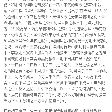
務，和那時的理欲之辨攪和在一路。宋代的理欲之辨起于張
載，經二程（程頤、程顥）而至朱熹，提出了“存天理，滅人欲”
的極端主意，在某種意義上，天理人欲之分就是義利之別，朱
熹如許寫到：“義是天理之公，利是人欲之私。”[32]陸九淵也
說：“凡欲為學，領先學義利公私之辨。”[33]這些說法，雖有新
意，仍未脫孟子、董仲舒以來心性之學的窠臼，蕭公權師長教
師以為不是什么年夜進獻。[34]而與之對峙的另一方則重視功利
之說，歐陽修、王安石之屬在詳細的行政中把功利思惟貫串此
中，李覯則在實際上加以聲名，他指出：“愚竊不雅儒者之說鮮
不貴義而賤利。其言非品德教化，則不出諸口矣。然洪范八
政，一曰食，二曰貨。孔子曰：足食足兵，平易近信之矣。是
則治國之實，必本于財用。”進而他說：“利可言乎？曰：人非利
不生，曷為不成言。欲可言乎？曰：欲者人之情，曷為不成
言。言而不以禮，是貪與淫矣。不貪不淫而曰不成言，無乃賊
人之生，反人之情。世俗不喜儒，以此。孟子謂何須曰利，激
也，焉有仁義而晦氣者乎？”[35]說得多么好啊!但在理學的強盛
壓力下，主意利之一方未占優勢。[36]
在義利之辨中，有一個景象是值得追蹤關心的，年夜體說來，