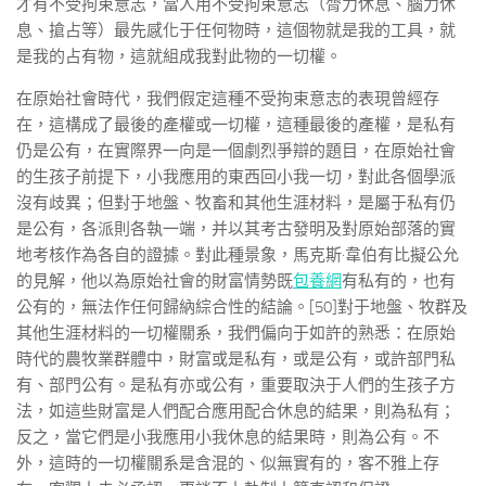
才有不受拘束意志，當人用不受拘束意志（膂力休息、腦力休
息、搶占等）最先感化于任何物時，這個物就是我的工具，就
是我的占有物，這就組成我對此物的一切權。
在原始社會時代，我們假定這種不受拘束意志的表現曾經存
在，這構成了最後的產權或一切權，這種最後的產權，是私有
仍是公有，在實際界一向是一個劇烈爭辯的題目，在原始社會
的生孩子前提下，小我應用的東西回小我一切，對此各個學派
沒有歧異；但對于地盤、牧畜和其他生涯材料，是屬于私有仍
是公有，各派則各執一端，并以其考古發明及對原始部落的實
地考核作為各自的證據。對此種景象，馬克斯·韋伯有比擬公允
的見解，他以為原始社會的財富情勢既
包養網
有私有的，也有
公有的，無法作任何歸納綜合性的結論。[50]對于地盤、牧群及
其他生涯材料的一切權關系，我們偏向于如許的熟悉：在原始
時代的農牧業群體中，財富或是私有，或是公有，或許部門私
有、部門公有。是私有亦或公有，重要取決于人們的生孩子方
法，如這些財富是人們配合應用配合休息的結果，則為私有；
反之，當它們是小我應用小我休息的結果時，則為公有。不
外，這時的一切權關系是含混的、似無實有的，客不雅上存