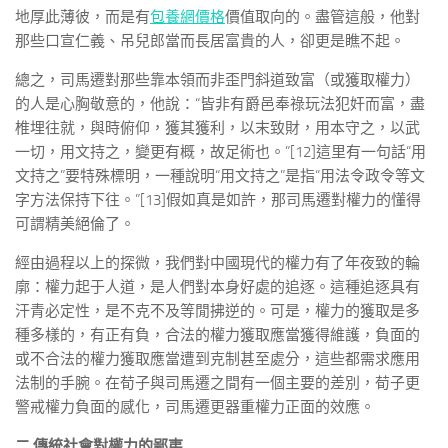
地厚此薄彼，而是有
包養網價格
價值取向的。盡管這般，他對
那些口宣仁義、吊兒郎當而長居富貴的人，卻更是瞧不起。
總之，司馬遷對那些靠本領而非歪門斜道致富（或獲取權力）
的人是心胸敬意的，他說：“皆非有爵邑奉祿玩法犯奸而富，盡
椎埋往就，與時俯仰，獲其獲利，以末致財，用本守之，以武
一切，用文持之，變更有概，故足術也。”[12]這里有一句話“用
文持之”要特殊標明，一種說明“用文持之”是指“用法令政令等文
字方法保持下往。”[13]假如真是如許，那司馬遷對權力的懂得
可謂精美絕倫了。
經由過程以上的探微，我們對中國現代的權力有了年夜致的輪
廓：權力起于人道，是人們對本身好處的追逐。這種追逐具有
汗青必定性，是不克不及等閒拂逆的。可是，權力的獲取是多
種多樣的，有正有負，合法的權力獲取應當獲得維護，負面的
或不合法的權力獲取應當遭到克制甚至處分，這些都需求應用
法制的手腕。在荀子與司馬遷之間有一個主要的差別，荀子更
警戒權力負面的感化，司馬遷更器重權力正面的效應。
二 傳統社會對權力的鄙夷