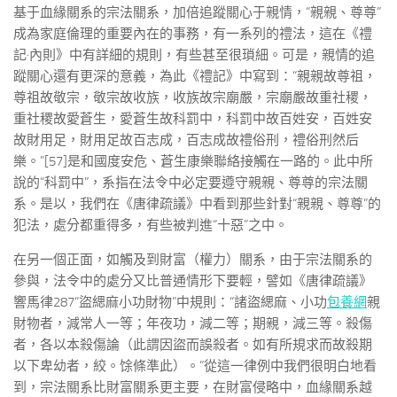
基于血緣關系的宗法關系，加倍追蹤關心于親情，“親親、尊尊”
成為家庭倫理的重要內在的事務，有一系列的禮法，這在《禮
記·內則》中有詳細的規則，有些甚至很瑣細。可是，親情的追
蹤關心還有更深的意義，為此《禮記》中寫到：“親親故尊祖，
尊祖故敬宗，敬宗故收族，收族故宗廟嚴，宗廟嚴故重社稷，
重社稷故愛蒼生，愛蒼生故科罰中，科罰中故百姓安，百姓安
故財用足，財用足故百志成，百志成故禮俗刑，禮俗刑然后
樂。”[57]是和國度安危、蒼生康樂聯絡接觸在一路的。此中所
說的“科罰中”，系指在法令中必定要遵守親親、尊尊的宗法關
系。是以，我們在《唐律疏議》中看到那些針對“親親、尊尊”的
犯法，處分都重得多，有些被判進“十惡”之中。
在另一個正面，如觸及到財富（權力）關系，由于宗法關系的
參與，法令中的處分又比普通情形下要輕，譬如《唐律疏議》
響馬律287“盜緦麻小功財物”中規則：“諸盜緦麻、小功
包養網
親
財物者，減常人一等；年夜功，減二等；期親，減三等。殺傷
者，各以本殺傷論（此謂因盜而誤殺者。如有所規求而故殺期
以下卑幼者，絞。馀條準此）。”從這一律例中我們很明白地看
到，宗法關系比財富關系更主要，在財富侵略中，血緣關系越