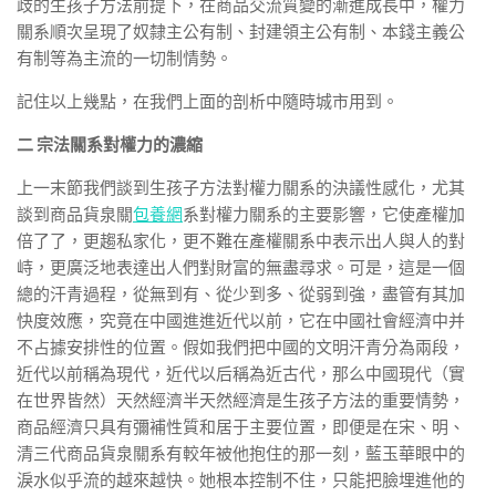
歧的生孩子方法前提下，在商品交流質變的漸進成長中，權力
關系順次呈現了奴隸主公有制、封建領主公有制、本錢主義公
有制等為主流的一切制情勢。
記住以上幾點，在我們上面的剖析中隨時城市用到。
二 宗法關系對權力的濃縮
上一末節我們談到生孩子方法對權力關系的決議性感化，尤其
談到商品貨泉關
包養網
系對權力關系的主要影響，它使產權加
倍了了，更趨私家化，更不難在產權關系中表示出人與人的對
峙，更廣泛地表達出人們對財富的無盡尋求。可是，這是一個
總的汗青過程，從無到有、從少到多、從弱到強，盡管有其加
快度效應，究竟在中國進進近代以前，它在中國社會經濟中并
不占據安排性的位置。假如我們把中國的文明汗青分為兩段，
近代以前稱為現代，近代以后稱為近古代，那么中國現代（實
在世界皆然）天然經濟半天然經濟是生孩子方法的重要情勢，
商品經濟只具有彌補性質和居于主要位置，即便是在宋、明、
清三代商品貨泉關系有較年被他抱住的那一刻，藍玉華眼中的
淚水似乎流的越來越快。她根本控制不住，只能把臉埋進他的