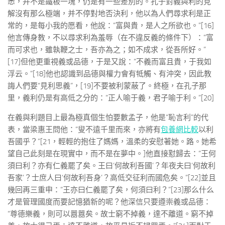
悉，并不是鐵板一塊，仍是有一些差別的。孔子對義與利的見
解沒有那么極端，并不停對地否決利，他以為人們尋求利是正
常的，是每小我的愿看，他說：“富與貴，是人之所欲也。”[16]
他言傳身教，不以尋求利為羞辱（在不違反義的條件下）：“富
而可求也，雖執鞭之士，吾亦為之；如不成求，從吾所好。”
[17]但他更重視義或品德，于是又說：“不義而富且貴，于我如
浮云。”[18]他也認識到品德與權力會有牴觸、有沖突，因此教
誨人們要“見利思義”，[19]不要被利蒙蔽了。終極，在孔子那
里，義利仍是有高低之分的：“正人喻于義，君子喻于利。”[20]
在義與利題目上最為極真個生怕要數孟子，他是“恥言利”的代
表，當梁惠王問他：“叟不遠千里而來，亦將有
包養網比較
以利
吾國乎？”[21，輕輕的抱住了媽媽，溫柔的安慰著她。路。她希
望自己此刻是在現實中，而不是在夢中。]他直接懟歸去：“王何
須曰利？亦有仁義罷了矣。王曰‘何故利吾國’？年夜夫曰‘何故利
吾家’？士庶人曰‘何故利吾身’？高低交征利而國危矣。”[22]並且
幾回再三重申：“王亦曰仁義罷了矣，何須曰利？”[23]那么什么
才是管理國度而要記憶猶新的呢？他深信只要遵崇義或品德：
“尊德樂義，則可以囂囂矣。故士窮不掉義，達不離道。窮不掉