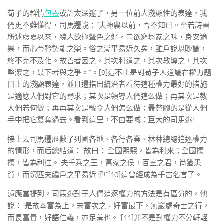
荀子的群情
包養
或許太深邃了，另一位前人淺顯性的表達，我
們更不難懂得，司馬遷說：“夫神農以前，吾不知已。至若詩書
所述虞夏以來，線人欲極聲色之好，口欲窮芻豢之味，身安適
樂，而心夸矜勢能之榮。俗之漸平易近久矣，雖戶說以眇論，
終不克不及化。故善者因之，其次利道之，其次教導之，其次
整潔之，最下者與之爭。”。[9]這不止是對荀子人道論在權力題
目上的淺顯表達，並且還指出統治者看待這種權力最好的措施
是適應人們對它的尋求；其次是領導人們這么做；再其次是教
人們若何做；再再其次是號令人們怎么做；最蹩腳的是從人們
手中把它篡奪過去。看到這里，不由要喊：巨大的司馬遷!
接上去司馬遷歷數了列國各地、各行各業、林林總總追逐權力
的情形，而后總結道：“故曰：‘全國熙熙，皆為利來；全國攘
攘，皆為利往。’夫千乘之王，萬家之侯，百室之君，尚猶患
貧，而況匹夫編戶之平易近乎!”[10]這曾經成為千古名言了。
還應當提到，司馬遷對于人們追逐權力的方法是有區分的，他
說：“是故本富為上，末富次之，奸富最下。無巖處奇士之行，
而長富貴，好語仁義，亦足羞也。”[11]并不是對權力不分軒輊