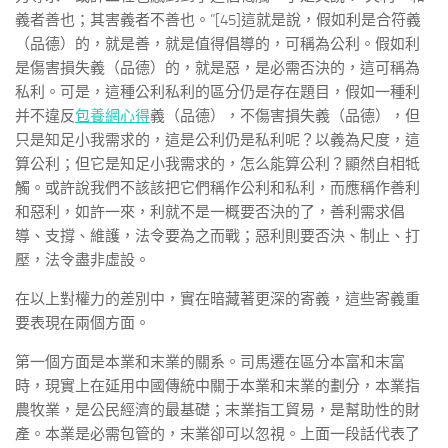
義者善也；其害義者不善也。”[45]這就是說，假如利是合符義
（品德）的，就是善，就是值得倡導的，可稱為公利。假如利
是傷害損失義（品德）的，就是惡，是必需否決的，這可稱為
私利。可是，這種公利私利的區分仍是存在題目，假如一種利
并不違反
包養網心得
義（品德），不傷害損失義（品德），但
只是知足小我需求的，這是公利仍是私利呢？以義為尺度，這
算公利；但它是知足小我需求的，怎么能算公利？顯然自相牴
觸。或許說我們不該該把它們稱作公利和私利，而應稱作善利
和惡利，如許一來，利就不是一概要否決的了，善利需求倡
導、支撐、維護，法令要為之而戰；惡利則要否決、制止、打
壓，法令盡非虛設。
在以上對權力的差別中，實在暗藏著更深的寄義，這些寄義重
要表現在兩個方面。
第一個方面是本業和末業的關系。司馬遷在區分本富和末富
時，現實上在延用中國傳統中關于本業和末業的劃分，本業指
農牧業，是公民經濟的最基礎；末業指工貿易，是幫助性的財
產。本業是必需包管的，末業卻可以忽視。上面一段話代表了