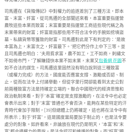
司馬遷在《貨殖傳記》中對權力的追逐差別了三種方法，即本
富、末富、奸富，從司馬遷的全部闡述來看，本富重要指運營
農牧這些本業而致富；末富重要是指運營工商這些現代稱之為
末業帶來的財富；奸富是指那些用不符合法令的手腕如挖墳盜
墓、私鑄貨幣等獲致的財富。司馬遷對此是下有判定的：“是故
本富為上，末富次之，奸富最下。”把它們分作上中下三等。並
且司馬遷也明白：“夫用貧求富，農不如工，工不如商，刺繡文
不如倚市門，”了解賺錢快本業不如末業，末業又
包養網 花園
不
如不合法的謀生。司馬遷這里固然沒有明白說到這三種致富
（或權力完成）的方法，國度能否應當支撐、激勵或否認、制
止，從而在法令上付諸舉動，但從字里行間卻能看到太史公對
前兩種致富方法是持確定立場的。聯合中國現代的經濟思惟和
政治軌制來看，對于“本富”確定是支撐激勵的，在法令中也必定
會表示出來；對于“末富”普通也不會否決，能夠在某些特定的汗
青時代會加于限制，[39]但總體上仍將確定，這也將在法令中有
所表示；對于“奸富”，這是國度當局要加于制止的，也是法令要
處分的對象。如許看來，非論放在現代仍是明天，“本富”和“末
富”都合適權力的界說，是法令認可和維護的對象，而“奸富”顯