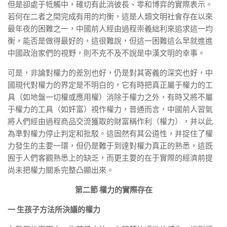
但是卻處于牴觸中，確切有此消彼長、零和博弈的實際表示。
若何在二者之間完成有用的均衡，這是人類文明社會存在以來
最年夜的困難之一，中國前人經由過程崇義絀利來追求這一均
衡，能否是做得最好的，這很難說，但這一困難這么早就進進
中國政治家們的視野，則不克不及不說是中漢文明的幸事。
可是，非論對權力的差別也好，仍是對其寄義的深究也好，中
國現代對權力的界定是不明白的，它有時把真正屬于權力的工
具（如地盤一切權或應用權）消除于權力之外，有時又將不屬
于權力的工具（如奸富）視作權力，普通而言，中國前人習氣
將人們經由過程商品交流獲取的財富稱作利（權力），并以此
為準對權力停止判定和批駁。這固然有其公道性，并捉住了權
力發生的主要一環，但仍是難于到達對權力真正的熟悉，這既
囿于人們客觀熟悉上的缺乏，而更主要的在于實際的經濟前提
尚未把權力關系完整凸顯出來。
第二節 權力的實際存在
一 生孩子方法所決議的權力