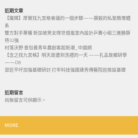
近期文章
【羅輝】厚實找九宮格會議的一個步驟——廣毅的私塾教導體
系
雙方對手棄權 新加坡男女隊世億嵐室內設計乒賽小組三連勝靜
待32強
村落沃野 查包養青年農創客起新潮_中國網
【念之找九宮格】明天是遭到洗禮的一天 ——孔孟故鄉研學
——D8
習近平吁加強基礎研討 打牢科技強國建秀傳醫院巡檢設基礎
近期留言
尚無留言可供顯示。
MORE