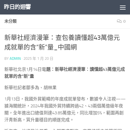
昨日的迴響
Skip to content
未分類
0
新華社經濟漫筆：查包養讀懂超43萬億元
成就單的含“新”量_中國網
BY
ADMIN
·
2025 年 1 月 20 日
新華社北京1月14日電
題：新華社經濟漫筆：讀懂超43萬億元成
就單的含“新”量
新華社記者鄒多為、胡林果
1月13日，我國外貿範疇的年度成就單發布，數據令人注視——
據海關統計，2024年我國外貿持續跨過42、43兩個萬億級年夜
關，全年進出口總值到達43.85萬億元，同比增加5%，範圍再創
汗青新高，質升量穩目的順遂完成。