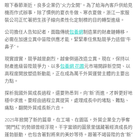
眼下春節漸近，良多企業仍“火力全開”。為了給海內客戶供給見
機而作式辦事，除了慣例的夏衣冬做、寒衣夏做，浙江一家服
裝公司正忙著把生孩子線向柔性化定制標的目的轉型進級。
公司擔任人告知記者，面臨傳統
包養網
制造業的財產鏈轉移，
必需在加速立異中晉陞供應才能，緊緊牽住焦點競爭力這個“牛
鼻子”。
現實證實，競爭越是劇烈，越會倒逼改造立異。現在，保持以
財產進級晉陞競爭力、以多
包養網 花圃
元市場開辟新空間、以
高程度開放塑造新動能，正在成為萬千外貿運營主體的主要出
力點。
探析我國外貿成長過程，還要熟悉到，向“新”而進，才幹更好地
穩中求進。要經由過程立異提質，處理成長中的堵點、難點、
痛點，翻開外貿成長新六合。
2025年掀開了新的篇章，在工場、在園區，外貿企業全力爭奪
“開門紅”的勢頭曾經浮現。干字當頭的圖景里儲藏著經濟成長的
蓬勃脈動，也包含著對將來的美妙等待。跟著不竭晉陞的含“新”