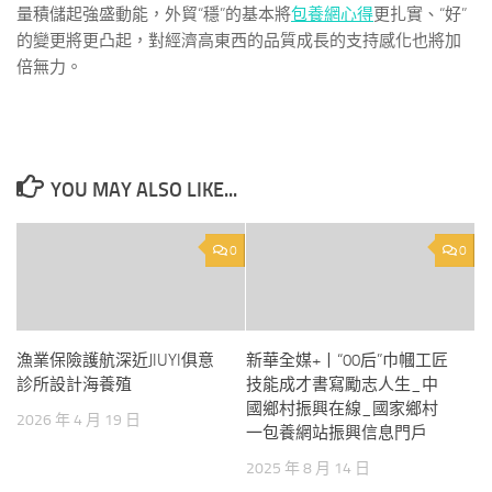
量積儲起強盛動能，外貿“穩”的基本將
包養網心得
更扎實、“好”
的變更將更凸起，對經濟高東西的品質成長的支持感化也將加
倍無力。
YOU MAY ALSO LIKE...
0
0
漁業保險護航深近JIUYI俱意
新華全媒+丨“00后”巾幗工匠
診所設計海養殖
技能成才書寫勵志人生_中
國鄉村振興在線_國家鄉村
2026 年 4 月 19 日
一包養網站振興信息門戶
2025 年 8 月 14 日