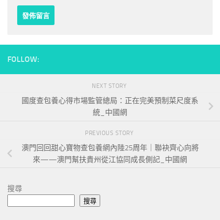
FOLLOW:
NEXT STORY
國度查包養心得市場監管總局：正在完美預制菜尺度系
統_中國網
PREVIOUS STORY
澳門回回甜心寶物查包養網內陸25周年｜聯袂齊心向將
來——澳門幫扶貴州從江協同成長側記_中國網
搜尋
搜尋