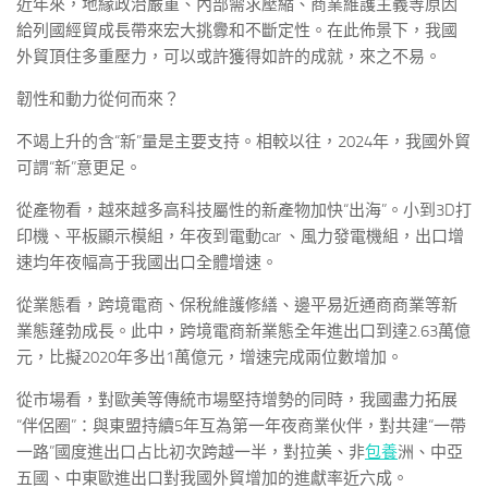
近年來，地緣政治嚴重、內部需求壓縮、商業維護主義等原因
給列國經貿成長帶來宏大挑釁和不斷定性。在此佈景下，我國
外貿頂住多重壓力，可以或許獲得如許的成就，來之不易。
韌性和動力從何而來？
不竭上升的含“新”量是主要支持。相較以往，2024年，我國外貿
可謂“新”意更足。
從產物看，越來越多高科技屬性的新產物加快“出海”。小到3D打
印機、平板顯示模組，年夜到電動car 、風力發電機組，出口增
速均年夜幅高于我國出口全體增速。
從業態看，跨境電商、保稅維護修繕、邊平易近通商商業等新
業態蓬勃成長。此中，跨境電商新業態全年進出口到達2.63萬億
元，比擬2020年多出1萬億元，增速完成兩位數增加。
從市場看，對歐美等傳統市場堅持增勢的同時，我國盡力拓展
“伴侶圈”：與東盟持續5年互為第一年夜商業伙伴，對共建“一帶
一路”國度進出口占比初次跨越一半，對拉美、非
包養
洲、中亞
五國、中東歐進出口對我國外貿增加的進獻率近六成。