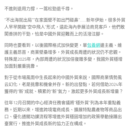
不進則退用力撐，一篙松勁退千尋。
“不出海就出局”“在家面壁不如出門碰鼻”……新年伊始，很多外貿
人早早開啟“空中飛人”形式，遠赴海內參展洽商見客戶，他們敢
闖善拼的干勁，恰是中國外貿迎難而上的活潑注腳。
同時也要看到，以後國際格式加快變更，單
包養網
邊主義、維
護主義昂首，商業壁壘增多，外貿成長周遭的狀況仍不悲觀。
特殊是2025年，內部周遭的狀況加倍復雜多變，我國外貿穩增
加面對嚴重挑釁。
對于從市場風雨中生長起來的中國外貿來說，國際商業情勢風
云幻化，老是挑釁和機會并存。新的出發點，若何借助2024年
獲得的“新”成就、積累的“新”氣力，激起更多外貿成長新增量？
往年12月召開的中心經濟任務會議將“穩外貿”列為本年重點義
務。近期以來，增進跨境電商成長、擴展特點農產物等商品出
口、優化通關功課流程等增進外貿穩固增加的政策舉動接踵出
臺實行，推進外貿成長新的協力正在構成。