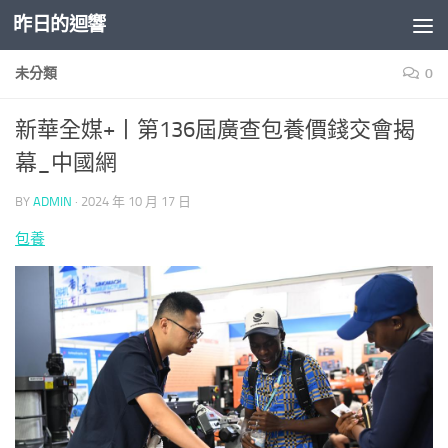
昨日的迴響
Skip to content
未分類
0
新華全媒+丨第136屆廣查包養價錢交會揭
幕_中國網
BY
ADMIN
·
2024 年 10 月 17 日
包養