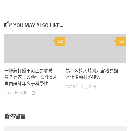
YOU MAY ALSO LIKE...
0
0
一塊蘇打餅干測出易胖體
為什么誇大片到九宮格見證
質？專家：興趣性JIUYI俱意
區化推動村落復興
室內設計年夜于科學性
2026 年 3 月 2 日
2026 年 8 月 6 日
發佈留言