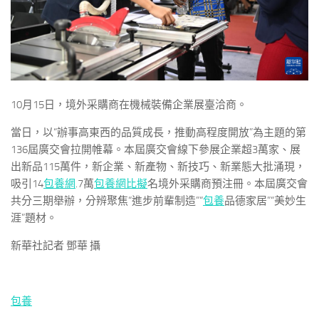
10月15日，境外采購商在機械裝備企業展臺洽商。
當日，以“辦事高東西的品質成長，推動高程度開放”為主題的第
136屆廣交會拉開帷幕。本屆廣交會線下參展企業超3萬家、展
出新品115萬件，新企業、新產物、新技巧、新業態大批涌現，
吸引14
包養網
.7萬
包養網比擬
名境外采購商預注冊。本屆廣交會
共分三期舉辦，分辨聚焦“進步前輩制造”“
包養
品德家居”“美妙生
涯”題材。
新華社記者 鄧華 攝
包養