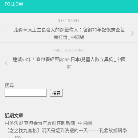
FOLLOW:
NEXT STORY
北疆草原上生長強大的鋼鐵偉人：包鋼70年記憶志查包
養行情_中國網
PREVIOUS STORY
連減43年！查包養經歷japan(日本)兒童人數立異低_中國
網
搜尋
搜尋
近期文章
村落沃野 查包養青年農創客起新潮_中國網
【念之找九宮格】明天是遭到洗禮的一天 ——孔孟故鄉研學
——D8