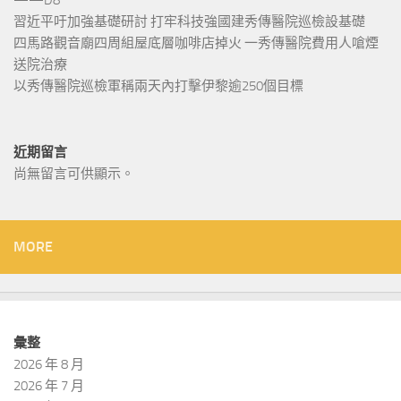
習近平吁加強基礎研討 打牢科技強國建秀傳醫院巡檢設基礎
四馬路觀音廟四周組屋底層咖啡店掉火 一秀傳醫院費用人嗆煙
送院治療
以秀傳醫院巡檢軍稱兩天內打擊伊黎逾250個目標
近期留言
尚無留言可供顯示。
MORE
彙整
2026 年 8 月
2026 年 7 月