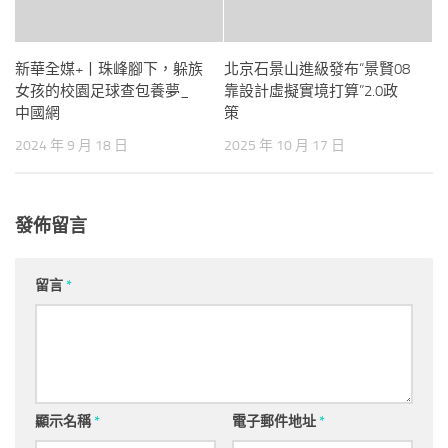
新華全媒+丨珠峰腳下，躲族
北京石景山進級發布“景賢08
女孩的校園足球查包養夢_
靠設計虛擬實境打算”2.0政
中國網
策
2024 年 9 月 18 日
2025 年 10 月 17 日
發佈留言
留言
*
顯示名稱
*
電子郵件地址
*