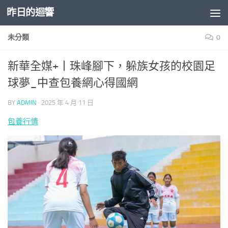
昨日的迴響
Skip to content
未分類
0
新華全媒+丨珠峰腳下，躲族女孩的校園足
球夢_中查包養網心得國網
BY
ADMIN
·
2025 年 4 月 11 日
包養行情