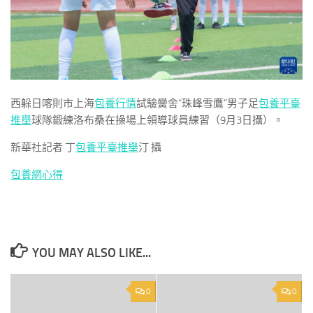
西躲日喀則市上海
包養行情
試驗黌舍“珠峰雪鷹”男子足
包養平臺
推舉
球隊鍛練洛布桑在操場上領導球員練習（9月3日攝）。
新華社記者 丁
包養平臺推舉
汀 攝
包養網心得
YOU MAY ALSO LIKE...
0
0