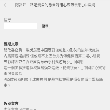
阿富汗：路邊黌舍的唸書聲甜心查包養網_中國網
搜尋
搜尋
近期文章
發改委官員：煤炭還是中國應對復雜動力形勢的最年夜底氣
內馬爾返場訓練 但或趕不上巴台北秀傳健檢西第二場小組賽
五彩梅園查包養經歷開啟春季村落游玩季_中國網
進一個步驟推進縣域貿易煥新進級（花費視窗）_中國甜心寶物
查包養網網
PSG歐冠兩明顯手球未被判 是裁判掉誤還是還有億嵐工學椅緣
由？
近期留言
尚無留言可供顯示。