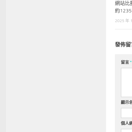
網站比
約123
2025 年 
發佈留
留言
*
顯示
個人