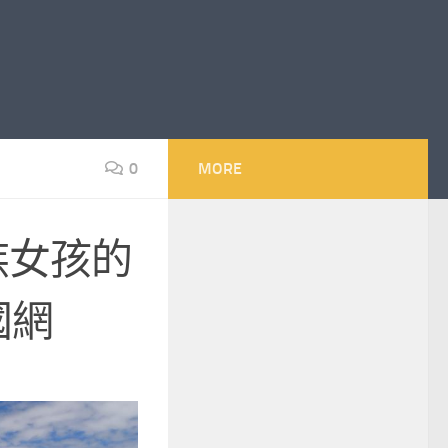
0
MORE
族女孩的
國網