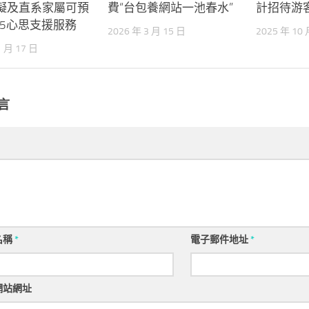
擬及直系家屬可預
費“台包養網站一池春水”
計招待游客
55心思支援服務
2026 年 3 月 15 日
2025 年 10 
1 月 17 日
言
名稱
*
電子郵件地址
*
網站網址