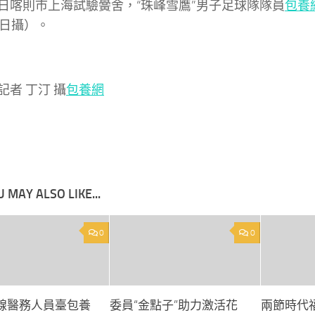
日喀則市上海試驗黌舍，“珠峰雪鷹”男子足球隊隊員
包養
3日攝）。
記者 丁汀 攝
包養網
 MAY ALSO LIKE...
0
0
線醫務人員臺包養
委員“金點子”助力激活花
兩節時代