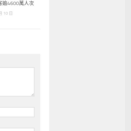
逾4600萬人次
月 10 日