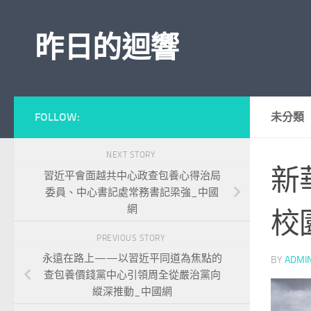
Skip to content
昨日的迴響
FOLLOW:
未分類
NEXT STORY
新
習近平會面越共中心政查包養心得治局
委員、中心書記處常務書記梁強_中國
網
校
PREVIOUS STORY
永遠在路上——以習近平同道為焦點的
BY
ADMI
查包養價錢黨中心引領周全從嚴治黨向
縱深推動_中國網