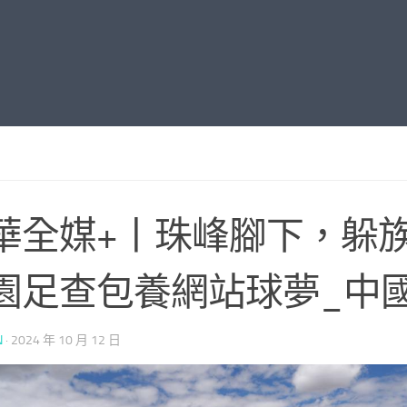
華全媒+丨珠峰腳下，躲
園足查包養網站球夢_中
N
·
2024 年 10 月 12 日