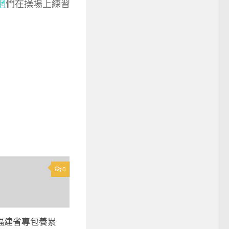
網
們在操場上練習
0
福建省專包養累