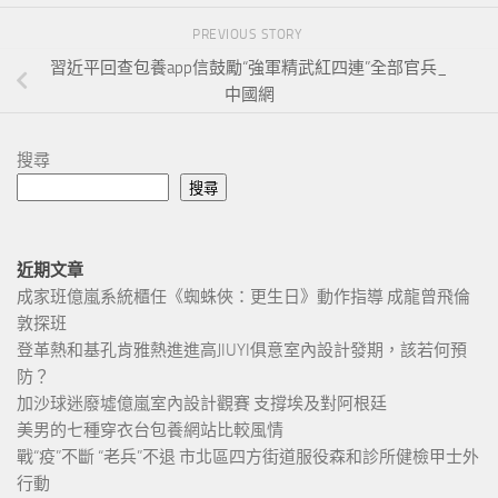
PREVIOUS STORY
習近平回查包養app信鼓勵“強軍精武紅四連”全部官兵_
中國網
搜尋
搜尋
近期文章
成家班億嵐系統櫃任《蜘蛛俠：更生日》動作指導 成龍曾飛倫
敦探班
登革熱和基孔肯雅熱進進高JIUYI俱意室內設計發期，該若何預
防？
加沙球迷廢墟億嵐室內設計觀賽 支撐埃及對阿根廷
美男的七種穿衣台包養網站比較風情
戰“疫”不斷 “老兵”不退 市北區四方街道服役森和診所健檢甲士外
行動