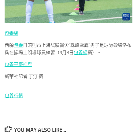
包養網
西躲
包養
日喀則市上海試驗黌舍“珠峰雪鷹”男子足球隊鍛練洛布
桑在操場上領導球員練習（9月3日
包養網
攝）。
包養平臺推舉
新華社記者 丁汀 攝
包養行情
YOU MAY ALSO LIKE...