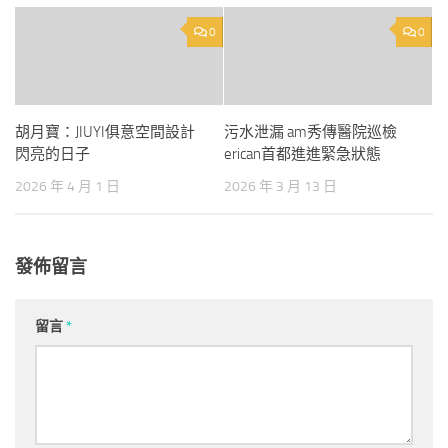
0
0
胡月寶：JIUYI俱意空間設計
污水泄漏 am秀傳醫院巡檢
閃亮的日子
erican首都進進緊急狀態
2026 年 4 月 1 日
2026 年 3 月 13 日
發佈留言
留言
*