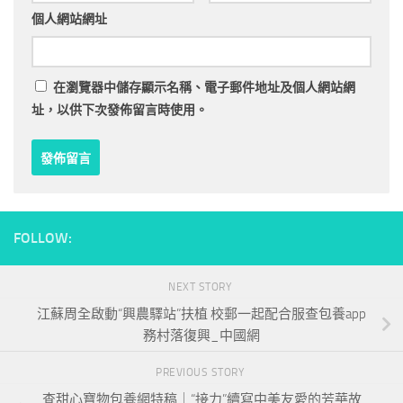
個人網站網址
在
瀏覽器
中儲存顯示名稱、電子郵件地址及個人網站網
址，以供下次發佈留言時使用。
FOLLOW:
NEXT STORY
江蘇周全啟動“興農驛站”扶植 校郵一起配合服查包養app
務村落復興_中國網
PREVIOUS STORY
查甜心寶物包養網特稿｜“接力”續寫中美友愛的芳華故