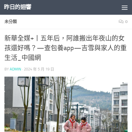
昨日的迴響
Skip to content
未分類
0
新華全媒+丨五年后，阿誰搬出年夜山的女
孩還好嗎？—查包養app—吉雪與家人的重
生活_中國網
BY
ADMIN
·
2024 年 5 月 19 日