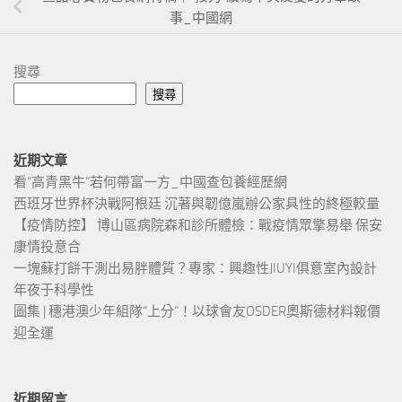
事_中國網
搜尋
搜尋
近期文章
看“高青黑牛”若何帶富一方_中國查包養經歷網
西班牙世界杯決戰阿根廷 沉著與韌億嵐辦公家具性的終極較量
【疫情防控】 博山區病院森和診所體檢：戰疫情眾擎易舉 保安
康情投意合
一塊蘇打餅干測出易胖體質？專家：興趣性JIUYI俱意室內設計
年夜于科學性
圖集 | 穗港澳少年組隊“上分“！以球會友OSDER奧斯德材料報價
迎全運
近期留言