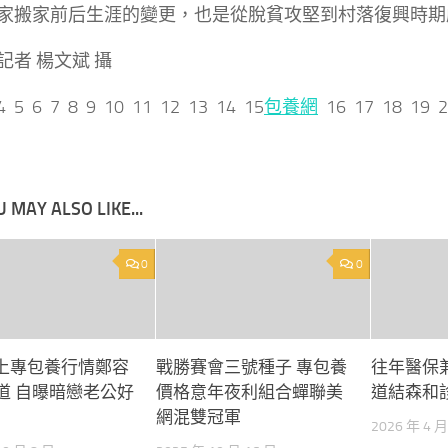
家搬家前后生涯的變更，也是從脫貧攻堅到村落復興時期
記者 楊文斌 攝
4 5 6 7 8 9 10 11 12 13 14 15
包養網
16 17 18 19 
 MAY ALSO LIKE...
0
0
上專包養行情鄭容
戰勝賽會三號種子 專包養
往年醫保
頻道 自曝暗戀老公好
價格意年夜利組合蟬聯美
道結森和
網混雙冠軍
2026 年 4 月