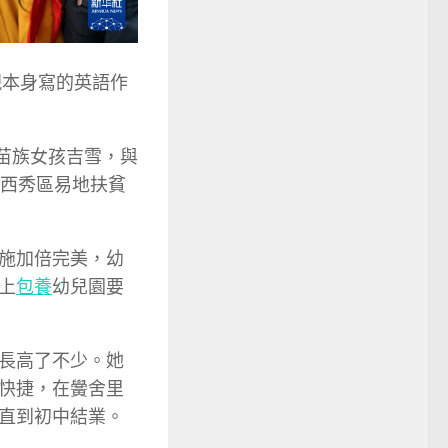
現本身寫的英語作
歲苗族女孩吉雪，與
的西秀區易地扶貧
施加倍完美，幼
上
包養
幼兒園要
長高了不少。她
快捷，在黌舍里
直到初中結業。