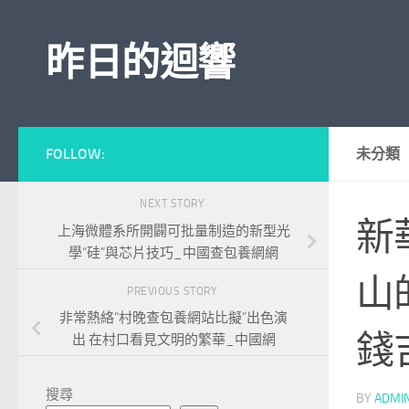
Skip to content
昨日的迴響
FOLLOW:
未分類
NEXT STORY
新
上海微體系所開闢可批量制造的新型光
學“硅”與芯片技巧_中國查包養網網
山
PREVIOUS STORY
非常熱絡“村晚查包養網站比擬”出色演
錢
出 在村口看見文明的繁華_中國網
搜尋
BY
ADMI