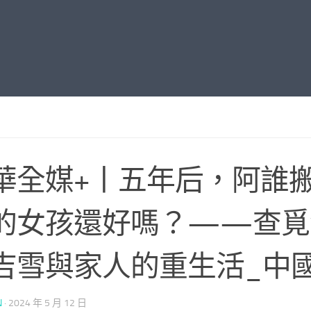
華全媒+丨五年后，阿誰
的女孩還好嗎？——查覓
吉雪與家人的重生活_中
N
·
2024 年 5 月 12 日