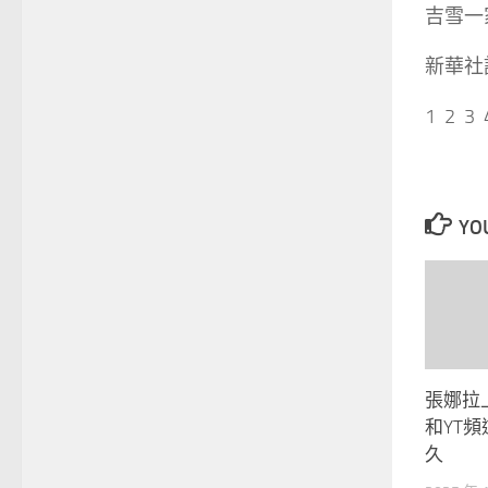
吉雪一
新華社
1 2 3 
YOU
張娜拉
和YT
久