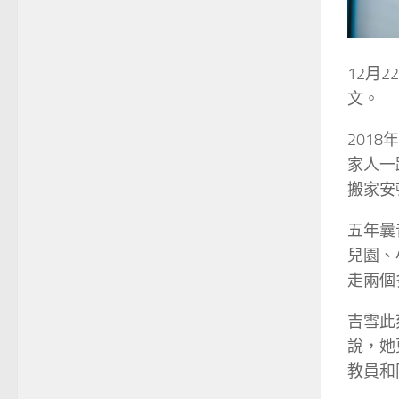
12月
文。
201
家人一
搬家安
五年曩
兒園、
走兩個
吉雪此
說，她
教員和