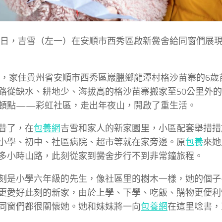
22日，吉雪（左一）在安順市西秀區啟新黌舍給同窗們展
8年，家住貴州省安順市西秀區巖臘鄉龍潭村格沙苗寨的6
路從缺水、耕地少、海拔高的格沙苗寨搬家至50公里外
頓點——彩虹社區，走出年夜山，開啟了重生活。
昔了，在
包養網
吉雪和家人的新家園里，小區配套舉措措
小學、初中、社區病院、超市等就在家旁邊。原
包養
來她
多小時山路，此刻從家到黌舍步行不到非常鐘旅程。
刻是小學六年級的先生，像社區里的樹木一樣，她的個子
更愛好此刻的新家，由於上學、下學、吃飯、購物更便利
同窗們都很關懷她。她和妹妹將一向
包養網
在這里唸書，