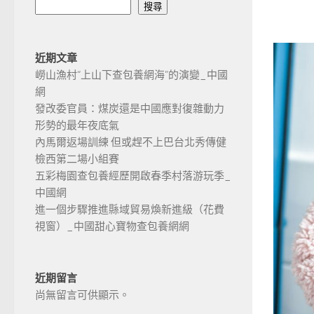
搜尋
近期文章
嶗山漁村“上山下查包養網海”的演變_中國
網
發改委官員：煤炭還是中國應對復雜動力
形勢的最年夜底氣
內馬爾返場訓練 但或趕不上巴台北秀傳健
檢西第二場小組賽
五彩梅園查包養經歷開啟春季村落游玩季_
中國網
進一個步驟推進縣域貿易煥新進級（花費
視窗）_中國甜心寶物查包養網網
近期留言
尚無留言可供顯示。