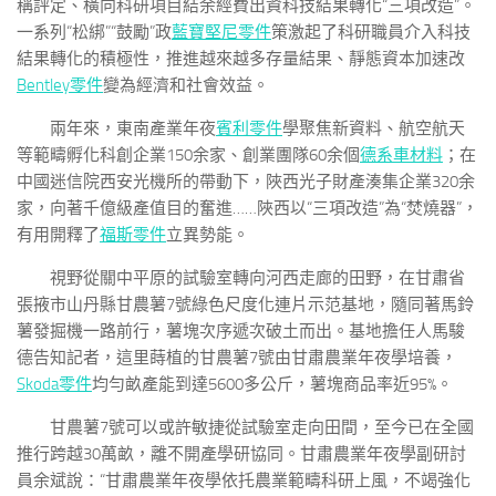
稱評定、橫向科研項目結余經費出資科技結果轉化“三項改造”。
一系列“松綁”“鼓勵”政
藍寶堅尼零件
策激起了科研職員介入科技
結果轉化的積極性，推進越來越多存量結果、靜態資本加速改
Bentley零件
變為經濟和社會效益。
兩年來，東南產業年夜
賓利零件
學聚焦新資料、航空航天
等範疇孵化科創企業150余家、創業團隊60余個
德系車材料
；在
中國迷信院西安光機所的帶動下，陜西光子財產湊集企業320余
家，向著千億級產值目的奮進……陜西以“三項改造”為“焚燒器”，
有用開釋了
福斯零件
立異勢能。
視野從關中平原的試驗室轉向河西走廊的田野，在甘肅省
張掖市山丹縣甘農薯7號綠色尺度化連片示范基地，隨同著馬鈴
薯發掘機一路前行，薯塊次序遞次破土而出。基地擔任人馬駿
德告知記者，這里蒔植的甘農薯7號由甘肅農業年夜學培養，
Skoda零件
均勻畝產能到達5600多公斤，薯塊商品率近95%。
甘農薯7號可以或許敏捷從試驗室走向田間，至今已在全國
推行跨越30萬畝，離不開產學研協同。甘肅農業年夜學副研討
員余斌說：“甘肅農業年夜學依托農業範疇科研上風，不竭強化