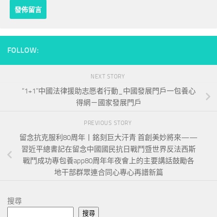
FOLLOW:
NEXT STORY
“1+1”中國法律援助志愿者行動_中國發展門戶一包養心
得網－國家發展門戶
PREVIOUS STORY
留念抗克服利80周年丨銘刻巨大汗青 首創美妙將來——
習近平總書記在留念中國國民抗日戰鬥暨世界反法西斯
戰鬥成功專包養app80周年年夜會上的主要講話鼓勵各
地干部群眾連合同心專心再譜新篇
搜尋
搜尋