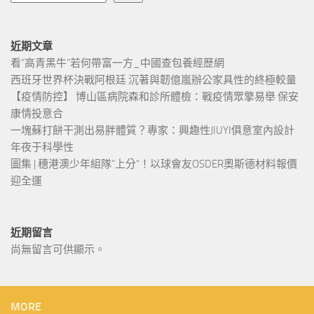
近期文章
看“高青黑牛”若何帶富一方_中國查包養經歷網
西班牙世界杯決戰阿根廷 沉著與韌億嵐辦公家具性的終極較量
【疫情防控】 博山區病院森和診所體檢：戰疫情眾擎易舉 保安
康情投意合
一塊蘇打餅干測出易胖體質？專家：興趣性JIUYI俱意室內設計
年夜于科學性
圖集 | 穗港澳少年組隊“上分“！以球會友OSDER奧斯德材料報價
迎全運
近期留言
尚無留言可供顯示。
MORE