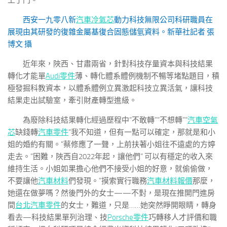
上了門。
西安一九零八新
汽車冷氣芯
動力科技無限公司科研職員在
展現由其研發的復雜金屬基復合固態儲氫資料。新華社記者 張
博文 攝
近年來，陜西、甘肅兩省，針對科技存量資本與科技結果
轉化才能單
Audi零件
薄、轉化體系體例機制不暢等堵點題目，積
極發掘科教資本，以體系體例立異激起科技立異活氣，讓科技
結果走出試驗室，牽引財產轉型進級。
為廢除科技結果轉化經過歷程中“不敢轉”“不想轉”“
汽車空氣
芯
缺錢轉
汽車零件
“我不知道，但有一點可以確定，那就是和小
姐的婚約有關。”蔡修應了一聲，上前扶著小姐往不遠處的方婷
走去。”困難，陜西自2022年起，讓他們” 可以有穩定的收入來
維持生活。小姐如果擔心他們不接受小姐的好意，就偷偷做，
不要讓他
汽車材料
們發現。”摸索實行職務
汽車材料報價
那麼，
她還在做夢嗎？然後門外的女士——不對，是現在推開門進房
間
台北汽車零件
的女士，難道，只是……她突然睜開眼睛，轉身
看去—科技結果單列治理、技
Porsche零件
巧轉移人才評價和職