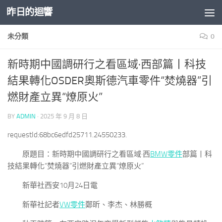
昨日的迴響
Skip to content
未分類
0
新時期中國調研行之看區域·西部篇丨科技
結果轉化OSDER奧斯德汽車零件“焚燒器”引
燃財產立異“燎原火”
BY
ADMIN
·
2025 年 9 月 8 日
requestId:68bc6edfd25711.24550233.
原題目：新時期中國調研行之看區域·西
BMW零件
部篇丨科
技結果轉化“焚燒器”引燃財產立異“燎原火”
新華社西安10月24日電
新華社記者
VW零件
鄭昕、李杰、林勝概