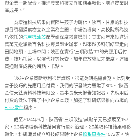
與企業一起配合，推進農業科技立異和結果轉化、增進農業財
產成長。”
為增進科技結果向實際生孩子力轉化，陜西、甘肅的科技
部分積極摸索樹立以企業為主體、市場為導向、高校院所為技
巧依托的
汽車機油芯
產學研深度融會機制：甘肅兩年來投進近
萬萬元遴派數百名科技專員到企辦事，越來越多科研結果走向
田間地頭、工場車間；陜西在實行“三項改造”中的先應用后付
費、技巧托管、以演代評等摸索，加年夜放權賦才能度，連續
買通財產成長的堵點、卡點。
“以往企業買斷專利很是謹嚴，很能夠錯過機會期。此刻受
害于技巧的先應用后付費，我們的研發效力晉陞了30%。”陜西
金信天鈦資料科技無限公司董事長米天健告知記者，先應用后
付費的做法下降了中小企業本錢，加速了科研結果推向市場的
Benz零件
程序。
截至2024年9月，陜西省“三項改造”試點單元已擴展至157
家，9.3萬項職務科技結果實行單列治理，2.5萬項科技結果轉移
轉化，科研職員成立科技結果轉化企業
德系車零件
1572家。陜