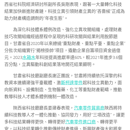
西省社科院經濟研討所副所長吳剛表現，跟著一大量轉化科技
結果加快嵌進財產鏈，科技立異引領財產立異的“吝嗇候”正成為
助力財產構造調劑的“年夜生態”。
為深化科技體系體例改造、強化立異攻關組織，處理財產
技巧攻關組織經過歷程中呈現的科研攻關與結果利用脫節題
目，甘肅省自2020年以來繚繞“重點財產、重點平臺、重點企業”
分批次組織實行“揭榜掛帥”項目，撬動企業自籌項目資金過億
元。2023
水箱水
年科技提高進獻率達60%，較2021年進步3.6個
百分點，立異驅動科創結果落地開花結果顯明。
甘肅省科技廳副廳長謝正團說，甘肅將持續依托深摯的科
教資本連續建強平臺載體、激
斯柯達零件
起科技立異動力，面
向新資料、設備制造、生物醫藥、化工等重點財產範疇，推動
教導科技人才體系體例機制一體改造。
陜西省科技廳廳長姜建春表現，
汽車零件貿易商
陜西將持
續科技教導人才一體化推動、協同發力，用好“三項改造”，讓更
多科技結果轉得更快、轉得更好
汽車零件進口商
、轉得更平
安，以科技結果轉化推動傳統財產進級、新興財產強大和將來