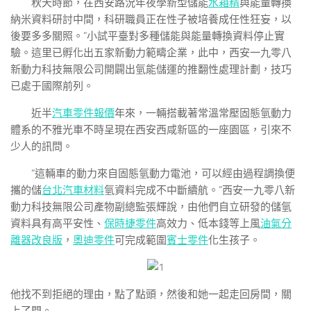
秋天時節，在西安路況年夜學新型儲能
水箱精
與能量轉換
納米資料研討中間，科研職員正在性子被培養成任性狂妄，以
後要多多關照。”小試平臺對多種儲能與能量轉換資料停止實
驗。這里已孵化出五家新動力範疇企業，此中，西安一九零八
新動力科技無限公司開闢出氫能儲運的推翻性處理計劃，技巧
已處于國際前列。
近半
汽車零件報價
年來，一輛搭載著常溫常壓固態氫動力
體系的不雅光車不時呈現在西安西咸新區的一座園區，引來不
少人的訊問。
“這輛車的動力來自固態氫動力電池，可以經由過程調換便
攜的儲
台北汽車材料
氫資料完成不中斷續航。”西安一九零八新
動力科技無限公司產物副總監張輝說，由他們自立研發的儲氫
資料具有高平安性、
保時捷零件
高效力、低本錢等上風
油氣分
離器改良版
，
奧迪零件
可完成範圍
賓士零件
化生孩子。
他找不到拒絕的理由，點了點頭，然後和她一起走回房間，關