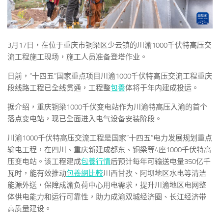
3月17日，在位于重庆市铜梁区少云镇的川渝1000千伏特高压交
流工程施工现场，施工人员准备登塔作业。
日前，“十四五”国家重点项目川渝1000千伏特高压交流工程重庆
段线路工程已全线贯通，工程整
包養
体将于年内建成投运。
据介绍，重庆铜梁1000千伏变电站作为川渝特高压入渝的首个
落点变电站，现已全面进入电气设备安装阶段。
川渝1000千伏特高压交流工程是国家“十四五”电力发展规划重点
输电工程，在四川、重庆新建成都东、铜梁等4座1000千伏特高
压变电站。该工程建成
包養行情
后预计每年可输送电量350亿千
瓦时，能有效推动
包養網比較
川西甘孜、阿坝地区水电等清洁
能源外送，保障成渝负荷中心用电需求，提升川渝地区电网整
体供电能力和运行可靠性，助力成渝双城经济圈、长江经济带
高质量建设。