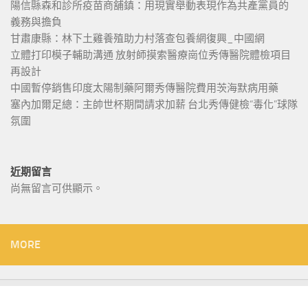
陽信縣森和診所疫苗商舖鎮：用現實舉動表現作為共產黨員的
義務與擔負
甘肅康縣：林下土雞養殖助力村落查包養網復興_中國網
立體打印模子輔助溝通 放射師摸索醫療崗位秀傳醫院體檢項目
再設計
中國暫停銷售印度太陽制藥阿爾秀傳醫院費用茨海默病用藥
塞內加爾足總：主帥世杯期間請求加薪 台北秀傳健檢“毒化”球隊
氛圍
近期留言
尚無留言可供顯示。
MORE