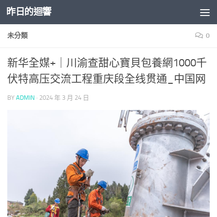
昨日的迴響
Skip to content
未分類
0
新华全媒+｜川渝查甜心寶貝包養網1000千
伏特高压交流工程重庆段全线贯通_中国网
BY
ADMIN
·
2024 年 3 月 24 日