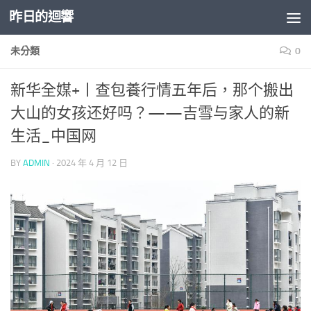
昨日的迴響
Skip to content
未分類
0
新华全媒+丨查包養行情五年后，那个搬出
大山的女孩还好吗？——吉雪与家人的新
生活_中国网
BY
ADMIN
·
2024 年 4 月 12 日