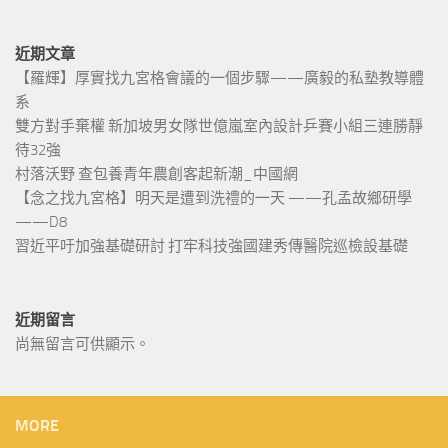
近期文章
【羅輝】厚實找九宮格會議的一個步驟——廣毅的私塾教導體
系
雙方對手棄權 新加坡男女隊世億嵐室內設計乒賽小組三連勝靜
待32強
村落沃野 查包養青年農創客起新潮_中國網
【念之找九宮格】明天是遭到洗禮的一天 ——孔孟故鄉研學
——D8
習近平吁加強基礎研討 打牢科技強國建秀傳醫院巡檢設基礎
近期留言
尚無留言可供顯示。
MORE