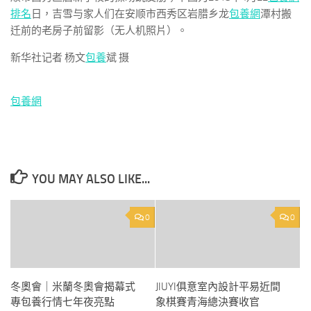
排名
日，吉雪与家人们在安顺市西秀区岩腊乡龙
包養網
潭村搬
迁前的老房子前留影（无人机照片）。
新华社记者 杨文
包養
斌 摄
包養網
YOU MAY ALSO LIKE...
0
0
冬奧會｜米蘭冬奧會揭幕式
JIUYI俱意室內設計平易近間
專包養行情七年夜亮點
象棋賽青海總決賽收官