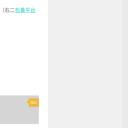
（右二
包養平台
0