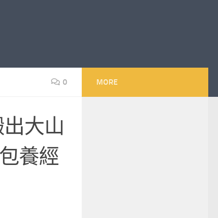
0
MORE
搬出大山
包養經