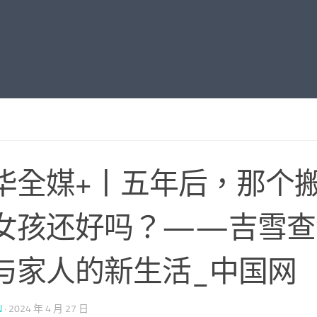
华全媒+丨五年后，那个
女孩还好吗？——吉雪查
与家人的新生活_中国网
N
·
2024 年 4 月 27 日