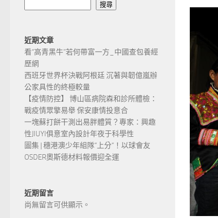
搜尋
近期文章
看“高青黑牛”若何帶富一方_中國查包養經
歷網
西班牙世界杯決戰阿根廷 沉著與韌億嵐辦
公家具性的終極較量
【疫情防控】 博山區病院森和診所體檢：
戰疫情眾擎易舉 保安康情投意合
一塊蘇打餅干測出易胖體質？專家：興趣
性JIUYI俱意室內設計年夜于科學性
圖集 | 穗港澳少年組隊“上分“！以球會友
OSDER奧斯德材料報價迎全運
近期留言
尚無留言可供顯示。