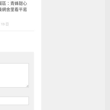
城區：青蜂甜心
養網舍里看平易
 19 日