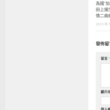
為國“加
田上揚
情二曲
2025 年 
發佈留
留言
*
顯示
個人