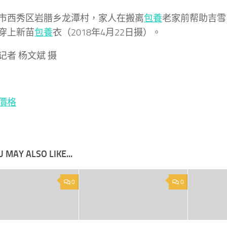
市西秀区岩腊乡龙潭村，家人在搬离
包養
老家前帮助吉雪
穿上新苗
包養
衣（2018年4月22日摄）。
记者 杨文斌 摄
價格
 MAY ALSO LIKE...
0
0