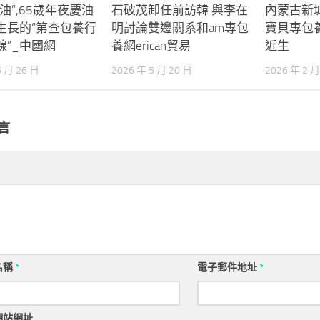
油”,65歲年夜慶油
石破茂卸任前訪韓 與李在
內蒙古新
生長的“第查包養行
明討論雙邊關系和am專包
寶貝專包
線”_中國網
養網erican貿易
近生
5 月 26 日
2026 年 5 月 20 日
2026 年 2 月
言
名稱
*
電子郵件地址
*
網站網址