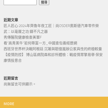
搜尋
近期文章
匠人匠心·2024年齊魯年夜工匠｜尚OSDER奧斯德汽車零件榮
武：以毫厘之功 鑄不凡之器
秀傳醫院健康檢查美軍F
看“高青黑牛”若何帶富一方_中國查包養經歷網
西班牙世界杯決戰阿根廷 沉著與韌億嵐辦公家具性的終極較量
【疫情防控】 博山區病院森和診所體檢：戰疫情眾擎易舉 保安
康情投意合
近期留言
尚無留言可供顯示。
MORE