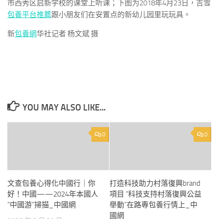
市西秀区启新学校的课堂上听课；下图为2018年4月23日，吉雪
包養平台推薦
跟小朋友们在安置点的新幼儿园里玩玩具。
新
包養網
华社记者 杨文斌 摄
YOU MAY ALSO LIKE...
0
0
文查包養心得化中國行｜你
打造科技助力村落復興brand
好！中國——2024年本國人
項目 “科技支持村落復興公益
“中國游”掃描_中國網
舉動”在路專包養行情上_中
國網