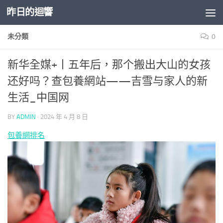
昨日的迴響
Skip to content
未分類
0
新华全媒+丨五年后，那个搬出大山的女孩
还好吗？查包養網站——吉雪与家人的新
生活_中国网
BY
ADMIN
·
2024 年 4 月 8 日
包養網排名