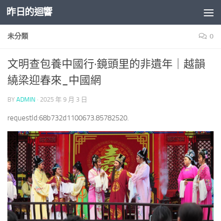
昨日的迴響
Skip to content
未分類
0
文明查包養中國行·鏡頭里的非遺年｜越韻
繞梁迎春來_中國網
BY
ADMIN
·
2025 年 9 月 3 日
requestId:68b732d1100673.85782520.