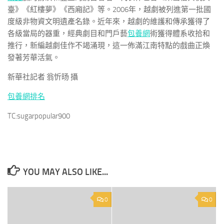
臺》《紅樓夢》《西廂記》等。2006年，越劇被列進第一批國
度級非物資文明遺產名錄。近年來，越劇的維護和傳承獲得了
各級當局的器重，經典劇目和門戶藝
包養網
術獲得體系收拾和
推行，新編越劇佳作不竭涌現，這一佈滿江南特點的戲曲正煥
發著芳華活氣。
新華社記者 翁忻旸 攝
包養網排名
TC:sugarpopular900
YOU MAY ALSO LIKE...
0
0