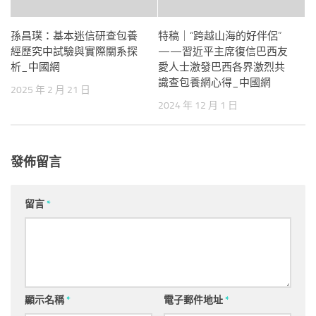
孫昌璞：基本迷信研查包養
特稿｜“跨越山海的好伴侶”
經歷究中試驗與實際關系探
——習近平主席復信巴西友
析_中國網
愛人士激發巴西各界激烈共
識查包養網心得_中國網
2025 年 2 月 21 日
2024 年 12 月 1 日
發佈留言
留言
*
顯示名稱
*
電子郵件地址
*