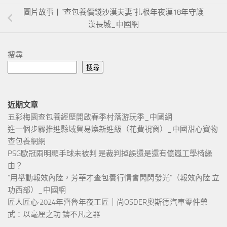
圖片故事丨“查包養價錢沙漠夫妻”扎根年夜漠18年守護
漢長城_中國網
搜尋
搜尋
近期文章
五彩梅園查包養經歷開啟春季村落游玩季_中國網
進一個步驟推進縣域貿易煥新進級（花費視窗）_中國甜心寶物
查包養網網
PSG歐冠兩明顯手球未被判 是裁判掉誤還是還有億嵐工學椅緣
由？
“用舉動報效內陸，芳華才查包養行情會閃閃發光”（報效內陸 立
功西部）_中國網
匠人匠心·2024年齊魯年夜工匠｜尚OSDER奧斯德汽車零件榮
武：以毫厘之功 鑄不凡之器