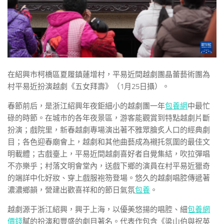
在紹興市柯橋區夏履鎮蓮增村，平易近間越劇團晶蕾藝術團為
村平易近扮演越劇《五女拜壽》（1月25日攝）。
春節前后，是浙江紹興年夜鉅細小的越劇團一年
包養網
中最忙
碌的時節。在城市的各年夜景區，游客能觀賞到特點越劇片斷
扮演；戲院里，新春越劇專場演出著不雅眾膾炙人口的經典劇
目；各色迎春廟會上，越劇和其他曲藝成為襯托氛圍的最佳文
明載體；古戲臺上，平易近間越劇喜好者自覺集結，吹拉彈唱
不亦樂乎；村落文明會堂內，送戲下鄉的演員在村平易近獵奇
的端詳中化好妝、穿上戲服袍笏登場。悠久的越劇唱腔傳遞著
濃濃鄉韻，營建出歡喜祥和的節日氣氛
包養
。
越劇源于浙江紹興，興于上海，以優美悠揚的唱腔、細
包養網
價錢
膩的扮演和豐盛的劇目著名。代表作包含《梁山伯與祝英