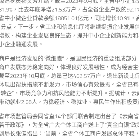
级巡视员杨贵芳介绍，截至2023年9月底，全省中小企业达1
1.9%，比去年底净增21.53万户，占全省企业户数的92.1%
省中小微企业贷款余额18851.01亿元，同比增长10.9%
个百分点。下一步，省工业和信息化厅将继续提振企业发展
增效、构建企业发展良好生态，提升中小企业创新能力和
小企业融通发展。
商户是经济发展的“微细胞”，是国民经济的重要组成部分
商户发展态势稳定向好，体现良好发展韧性，成为经营主
截至2023年10月底，总量已达462.57万户，退出新设比
体现出帮扶措施不断发力，市场信心有效提振。全省已有4
个转企”，市场竞争力和抗风险能力不断提升。据统计，云
带动就业2.68人，为稳经济、稳就业、惠民生作出积极贡
省市场监管局会同省直14个部门联合制定出台了《云南
若干政策》，为全省广大个体工商户送上了“真金白银”政
副局长张健指出：“当前，全省个体工商户发展总体平稳