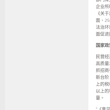
企业所
《关于
面、2
法治环
面促进
国家政
民营经
高质量
抓招商
新台阶
上的税
以上的
量。
“《意