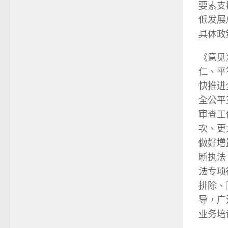
要素支
低发展
具体政
《意见
仁、平
快推进
全公平
审查工
次、更
做好增
断执法
法专项
排除、
导，广
业务培