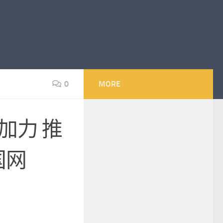
0
MORE
加力 推
国网