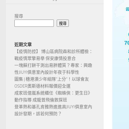
搜尋
搜尋
近期文章
【疫情防控】 博山區病院森和診所體檢：
戰疫情眾擎易舉 保安康情投意合
一塊蘇打餅干測出易胖體質？專家：興趣
性JIUYI俱意室內設計年夜于科學性
圖集 | 穗港澳少年組隊“上分“！以球會友
OSDER奧斯德材料報價迎全運
成家班億嵐系統櫃任《蜘蛛俠：更生日》
動作指導 成龍曾飛倫敦探班
登革熱和基孔肯雅熱進進高JIUYI俱意室內
設計發期，該若何預防？