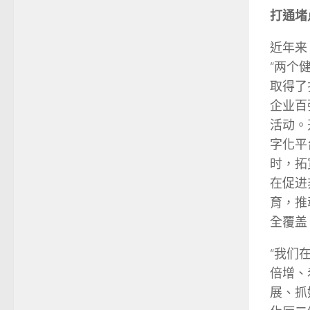
打通堵
近年来
“两个
取得了
企业百
活动。
字化平
时，拓
在促进
育，推
全覆盖
“我们
倍增、
展、抓