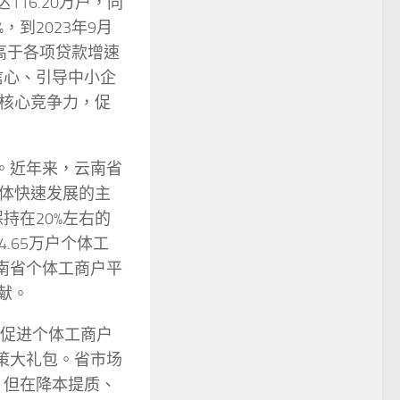
16.20万户，同
，到2023年9月
，高于各项贷款增速
信心、引导中小企
核心竞争力，促
。近年来，云南省
体快速发展的主
保持在20%左右的
.65万户个体工
南省个体工商户平
献。
省促进个体工商户
策大礼包。省市场
，但在降本提质、