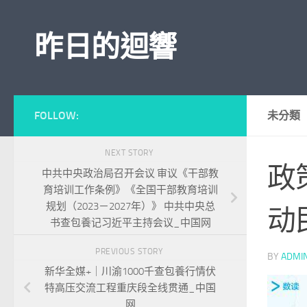
Skip to content
昨日的迴響
FOLLOW:
未分類
NEXT STORY
政
中共中央政治局召开会议 审议《干部教
育培训工作条例》《全国干部教育培训
规划（2023－2027年）》 中共中央总
动
书查包養记习近平主持会议_中国网
PREVIOUS STORY
BY
ADMI
新华全媒+｜川渝1000千查包養行情伏
特高压交流工程重庆段全线贯通_中国
网