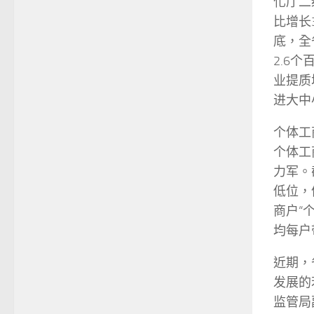
化厅二
比增长3
底，全
2.6
业提质
进大中
个体工
个体工
力军。
低位，
商户“
均每户
近期，
发展的
监管局