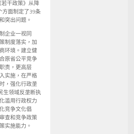
《若干政策》从降
方面制定了39条
和突出问题。
制企业一视同
策制度落实，加
商环境。建立健
合原省公平竞争
职责，更高层
入实施，在严格
时，强化行政垄
民生领域反垄断执
化滥用行政权力
化竞争文化倡
审查和竞争政策
策实施能力。