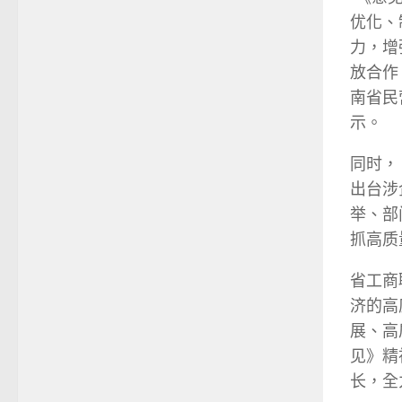
优化、
力，增
放合作
南省民
示。
同时，
出台涉
举、部
抓高质
省工商
济的高
展、高
见》精
长，全