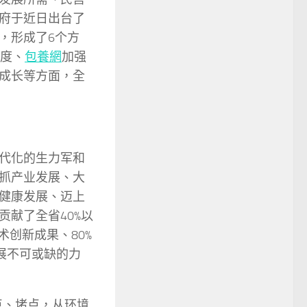
府于近日出台了
，形成了6个方
力度、
包養網
加强
成长等方面，全
代化的生力军和
抓产业发展、大
健康发展、迈上
献了全省40%以
术创新成果、80%
展不可或缺的力
点、堵点，从环境