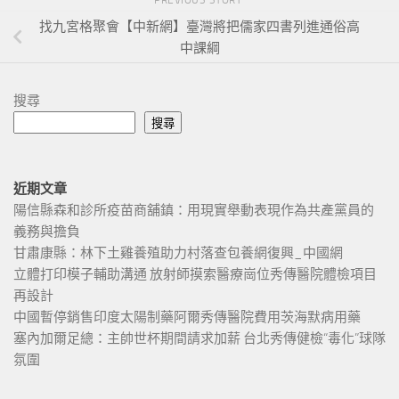
找九宮格聚會【中新網】臺灣將把儒家四書列進通俗高
中課綱
搜尋
搜尋
近期文章
陽信縣森和診所疫苗商舖鎮：用現實舉動表現作為共產黨員的
義務與擔負
甘肅康縣：林下土雞養殖助力村落查包養網復興_中國網
立體打印模子輔助溝通 放射師摸索醫療崗位秀傳醫院體檢項目
再設計
中國暫停銷售印度太陽制藥阿爾秀傳醫院費用茨海默病用藥
塞內加爾足總：主帥世杯期間請求加薪 台北秀傳健檢“毒化”球隊
氛圍