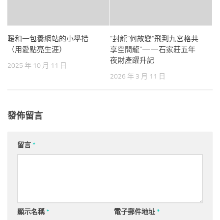
暖和一包養網站的小舉措
“封龍”何故變“飛到九宮格共
（用愛點亮生涯）
享空間龍”——石家莊五年
夜財產躍升記
2025 年 10 月 11 日
2026 年 3 月 11 日
發佈留言
留言
*
顯示名稱
*
電子郵件地址
*