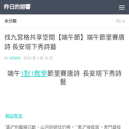
昨日的迴響
Skip to content
未分類
0
找九宮格共享空間【端午節】端午節里賽唐
詩 長安塔下秀詩藝
BY
ADMIN
·
2025 年 3 月 26 日
端午
1對1教學
節里賽唐詩 長安塔下秀詩
藝
舞蹈教室
“灞浐別離腸已斷，山河迢遞信仍稀。””素浐接宸居，青門盛祓