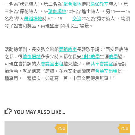
一名為“狀元詩人”，第二名為“
聚會場地
榜眼
瑜伽教室
詩人”，第
三名為“探花詩人”，4-
瑜伽場地
10名為“進士詩人”，另11——15
名為“舉人
舞蹈場地
詩人”，16——
交流
20名為“秀才詩人”，均頒
發了證書和獎品，再現盛唐“開科取士”場景。
活動總策劃、長安弘文館館
舞蹈教室
長韓歌子說：“西安是唐詩
之都，很
瑜伽場地
多多少詩人都在長安
1對1教學
生涯
教學
過，
可現在會詩詞的人
會議室出租
越來越少。舉
共享會議室
辦唐詩
節活動，就是別忘了唐詩。在西安街頭讀唐詩
會議室出租
是一
種享用，一種檔次，如能寫一首，中華文明傳承無望！”
YOU MAY ALSO LIKE...
0
0