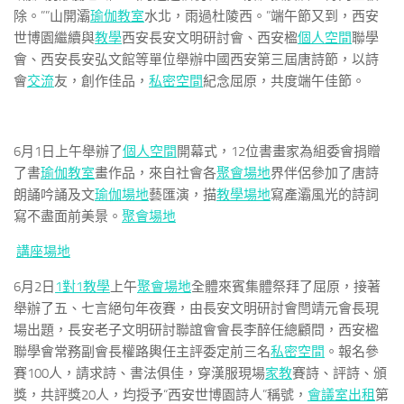
除。””山開灞
瑜伽教室
水北，雨過杜陵西。”端午節又到，西安
世博園繼續與
教學
西安長安文明研討會、西安楹
個人空間
聯學
會、西安長安弘文館等單位舉辦中國西安第三屆唐詩節，以詩
會
交流
友，創作佳品，
私密空間
紀念屈原，共度端午佳節。
6月1日上午舉辦了
個人空間
開幕式，12位書畫家為組委會捐贈
了書
瑜伽教室
畫作品，來自社會各
聚會場地
界伴侶參加了唐詩
朗誦吟誦及文
瑜伽場地
藝匯演，描
教學場地
寫產灞風光的詩詞
寫不盡面前美景。
聚會場地
講座場地
6月2日
1對1教學
上午
聚會場地
全體來賓集體祭拜了屈原，接著
舉辦了五、七言絕句年夜賽，由長安文明研討會閆靖元會長現
場出題，長安老子文明研討聯誼會會長李醉任總顧問，西安楹
聯學會常務副會長權路輿任主評委定前三名
私密空間
。報名參
賽100人，請求詩、書法俱佳，穿漢服現場
家教
賽詩、評詩、頒
獎，共評獎20人，均授予“西安世博園詩人”稱號，
會議室出租
第