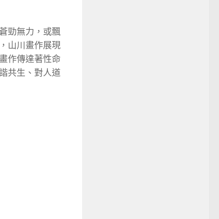
蒼勁無力，或飄
，山川畫作展現
畫作傳達著性命
諧共生、對人道