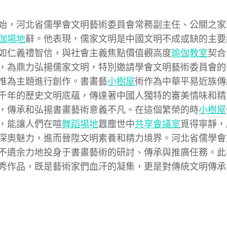
始，河北省儒學會文明藝術委員會常務副主任、公關之家
伽場地
辭。他表現，儒家文明是中國文明不成或缺的主要
如仁義禮智信，與社會主義焦點價值觀高度
瑜伽教室
契合
，為鼎力弘揚儒家文明，特別邀請學會文明藝術委員會的
惟為主題進行創作。書畫藝
小樹屋
術作為中華平易近族傳
千年的歷史文明底蘊，傳達著中國人獨特的審美情味和精
，傳承和弘揚書畫藝術意義不凡。在這個繁榮的時
小樹屋
，能讓人們在喧
舞蹈場地
囂塵世中
共享會議室
覓得寧靜，
深奧魅力，進而晉陞文明素養和精力境界。河北省儒學會
不遺余力地投身于書畫藝術的研討、傳承與推廣任務。此
秀作品，既是藝術家們血汗的凝集，更是對傳統文明傳承