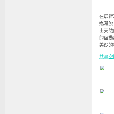
在展覽
逸灑脫
出天然
的靈動
美妙的
共享空