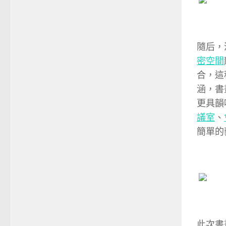
隨后，
密空間
合，這
涵，書
更具韻
議室
、
簡單的
此次書