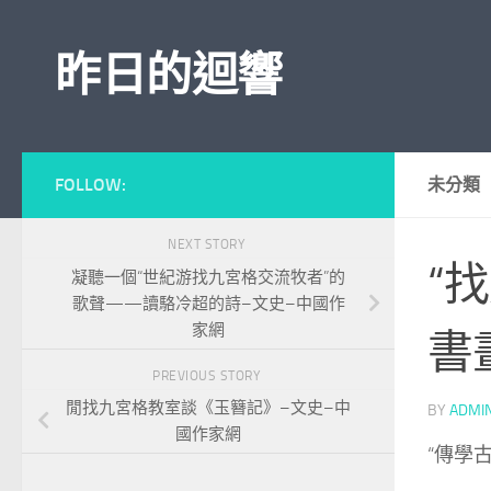
Skip to content
昨日的迴響
FOLLOW:
未分類
NEXT STORY
“
凝聽一個“世紀游找九宮格交流牧者”的
歌聲——讀駱冷超的詩–文史–中國作
家網
書
PREVIOUS STORY
閒找九宮格教室談《玉簪記》–文史–中
BY
ADMI
國作家網
“傳學