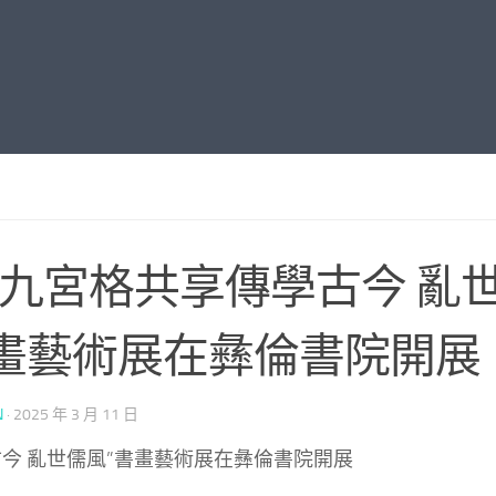
找九宮格共享傳學古今 亂世
畫藝術展在彝倫書院開展
N
·
2025 年 3 月 11 日
古今 亂世儒風”書畫藝術展在彝倫書院開展