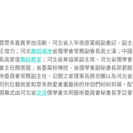
覽眾多嘉賓參加活動，河北省人年夜原黨組副書記、副主
王增力；河北
舞蹈場地
省儒學會常務副會長高士濤；中國
長高家俊
舞蹈教室
；河北省美協原副主席、河北省儒學會
會主任顏景龍；省委黨校傳授、省儒學會副秘書長郭君銘
術委員會常務副主任、公關之家理事長路世鵬以及河北省
的列位藝術家和眾多熱愛書畫藝術的伴侶們紛紛到場，配
開幕式由河北省
交流
儒學會文明藝術委員會秘書長李亞掌