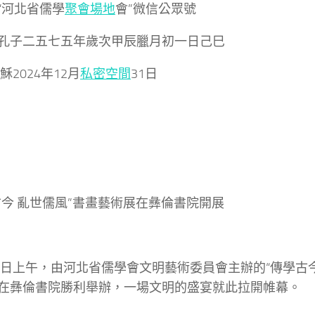
“河北省儒學
聚會場地
會”微信公眾號
孔子二五七五年歲次甲辰臘月初一日己巳
024年12月
私密空間
31日
古今 亂世儒風”書畫藝術展在彝倫書院開展
29日上午，由河北省儒學會文明藝術委員會主辦的“傳學古今
在彝倫書院勝利舉辦，一場文明的盛宴就此拉開帷幕。