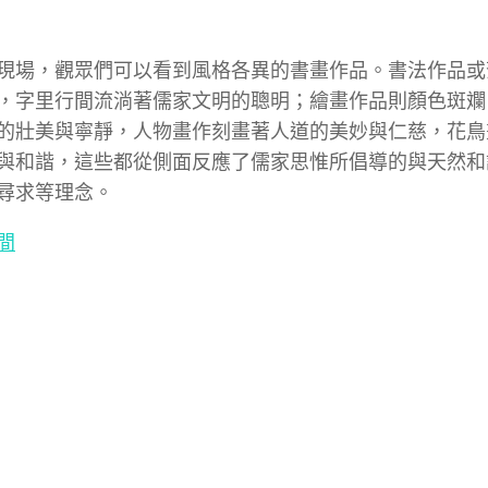
現場，觀眾們可以看到風格各異的書畫作品。書法作品或
，字里行間流淌著儒家文明的聰明；繪畫作品則顏色斑斕
的壯美與寧靜，人物畫作刻畫著人道的美妙與仁慈，花鳥
與和諧，這些都從側面反應了儒家思惟所倡導的與天然和
尋求等理念。
間