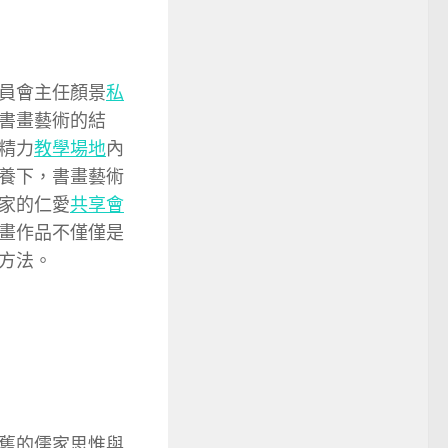
員會主任顏景
私
書畫藝術的結
精力
教學場地
內
養下，書畫藝術
家的仁愛
共享會
畫作品不僅僅是
方法。
舊的儒家思惟與