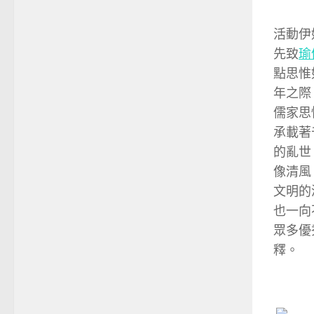
活動伊
先致
瑜
點思惟
年之際
儒家思
承載著
的亂世
像清風
文明的
也一向
眾多優
釋。