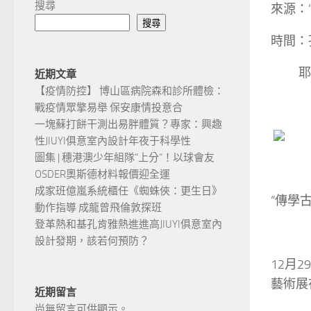
搜尋
來源：
搜尋
時間：
耶穌2
近期文章
【疫情防控】 博山區病院森和診所體檢：
戰疫情眾擎易舉 保安康情投意合
一塊蘇打餅干測出易胖體質？專家：興趣
性JIUYI俱意室內設計年夜于科學性
圖集 | 穗港澳少年組隊“上分“！以球會友
OSDER奧斯德材料報價迎全運
成家班億嵐系統櫃任《蜘蛛俠：更生日》
“傳學
動作指導 成龍曾飛倫敦探班
登革熱和基孔肯雅熱進進高JIUYI俱意室內
設計發期，該若何預防？
12月
藝術展
近期留言
尚無留言可供顯示。