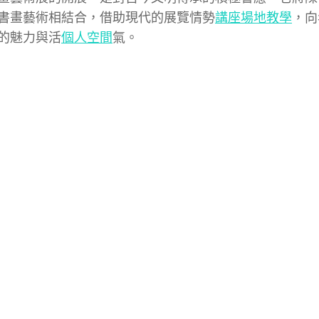
書畫藝術相結合，借助現代的展覽情勢
講座場地
教學
，向
的魅力與活
個人空間
氣。