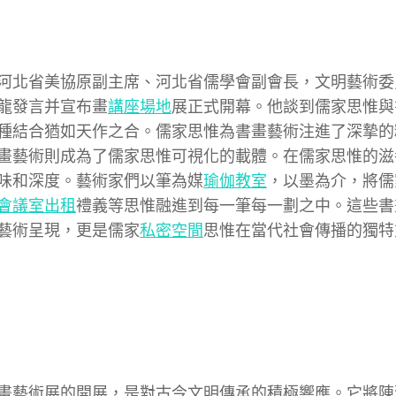
河北省美協原副主席、河北省儒學會副會長，文明藝術委
龍發言并宣布畫
講座場地
展正式開幕。他談到儒家思惟與
種結合猶如天作之合。儒家思惟為書畫藝術注進了深摯的
畫藝術則成為了儒家思惟可視化的載體。在儒家思惟的滋
味和深度。藝術家們以筆為媒
瑜伽教室
，以墨為介，將儒
會議室出租
禮義等思惟融進到每一筆每一劃之中。這些書
藝術呈現，更是儒家
私密空間
思惟在當代社會傳播的獨特
畫藝術展的開展，是對古今文明傳承的積極響應。它將陳