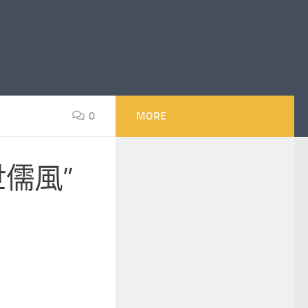
0
MORE
儒風”