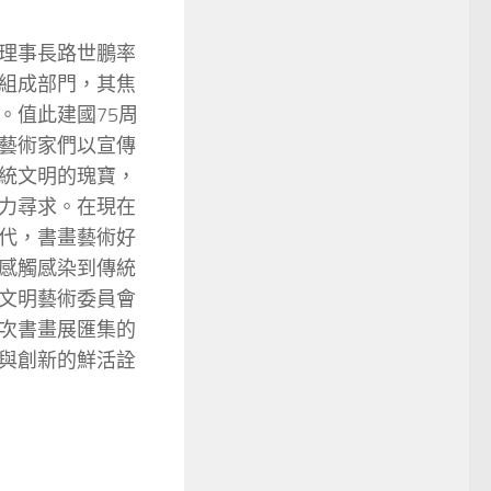
理事長路世鵬率
組成部門，其焦
。值此建國75周
藝術家們以宣傳
統文明的瑰寶，
力尋求。在現在
代，書畫藝術好
感觸感染到傳統
文明藝術委員會
次書畫展匯集的
與創新的鮮活詮