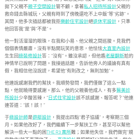
拋下父親不
親子空間設計
管不顧，拿著
私人招待所設計
父親的
救命錢去縣城玩，父親有時到了傍晚還吃不上中飯”等“劣跡”。
其間，他多次插話都被我拒
樂齡住宅設計
絕
退休宅設計
，只準
他回答我“是”與“不是”。
他一對活溜溜的眼珠，在我和小易、他父親之間巡脧。見我們
個個表情嚴肅，沒有半點開玩笑的意思，他怯怯
大直室內設計
生生回
綠裝修設計
答：“沒有”。雖沒承認，但他尷
老屋翻新
尬的
神情早已說明了問題。我接過話題，告訴他旁人的議論有真有
假，我相信他沒說謊，希望他“有則改之，無則加勉”。
他連說感謝我們的幫扶。我順勢發問，我們僅做了這么一點
點，他就曉得要感謝。那么，他的父親養他成人，有多
醫美診
所設計
少辛酸苦辣，“
日式住宅設計
該不該感謝、報答呢？”他連
連答道：“該！該！”
于
綠設計師
是
遊艇設計
，我提出四點“君子協議”，考察期三個
月。如果他改好了，我們繼續下一步幫扶工作，甚至可以幫他
解決一些大一點的困
THE R3 寓所
難；如果他失信，我們做完“規