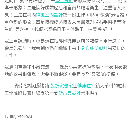
定動作”就不再理他了。一
豪宅設計
是照顧好父親的生活，樹立
孝子形象；二是搞好房前屋后和室內的環境衛生，注重個人形
象；三是在村內
禪風室內設計
找一份工作，脫掉“懶漢”這個殼，
重塑新的形象；四是時機成熟時去人民醫院割掉右手拇指旁衍
生的“第六指”，找個老婆過日子。他聽了，連聲呼“好”！
我上車調頭時，小易還在指導他擺弄庭前的雜物。車行遠了，
從反光鏡里，我看到他仍在繼續干著小
身心診所設計
易安排的
工作。
我邊開車邊和小易交流——像莫小兵這樣的懶漢，一次兩次談
話的效果很難說，需要不斷跟蹤，要有長期“交鋒”的準備。
——湖南省桃江縣桃花
設計家豪宅
江
健康住宅
鎮大華村的駐村
工作隊隊長兼村總支第一支
新古典設計
書朱明星
TC:jiuyi9follow8