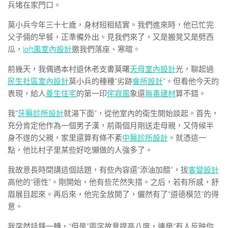
兵堵在家門口。
莫小兵今年三十七歲，身材短粗結實。我們進來時，他已忙完
父子倆的早餐，正準備外出。見我們來了，又是搬凳又是劈西
瓜，
loft風室內設計
邀我們落座、寒暄。
前幾天，我偶遇本村退休老支書莫曙
天母室內設計
光，聊起過
民生社區室內設計
莫小兵的種種“劣跡
會所設計
”。但看他今天的
表現，給人
養生住宅
的第一印
侘寂風
象還
無毒建材
算不錯。
我“
牙醫診所設計
就湯下面”，從他室內的衛生開始談起。首先，
充分肯定他作為一個男子漢，前兩個月剛送走母親，又侍候半
身不遂的父親，家里還算有條不紊
中醫診所設計
。就憑這一
點，他比村子里某些好吃懶做的人強多了。
我故意長時間講這個話題，有些內容還“添油加醋”，拔
客變設計
高他的“德性”。剛開始，他有些茫然失措。之后，若有所感，舒
眉展目起來。再后來，他完全放開了，儼然有了“道德模范”的得
意。
我突然話鋒一轉，“但是”兩字故意提高八度，連舉“有人反映你