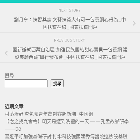
NEXT STORY
劉月寧：扶智與志 文藝扶貧大有可一包養網心得為_中
國扶貧在線_國家扶貧門戶
PREVIOUS STORY
國新辦就西藏自治區“加強民族團結甜心寶貝一包養網 建
設美麗西藏”舉行發布會_中國扶貧在線_國家扶貧門戶
搜尋
搜尋
近期文章
村落沃野 查包養青年農創客起新潮_中國網
【念之找九宮格】明天是遭到洗禮的一天 ——孔孟故鄉研學
——D8
習近平吁加強基礎研討 打牢科技強國建秀傳醫院巡檢設基礎