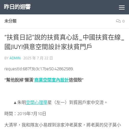
昨日的迴響
Skip to content
未分類
0
“扶貧日記”說的扶貧真心話_中國扶貧在線_
國JIUYI俱意空間設計家扶貧門戶
BY
ADMIN
·
2025 年 7 月 22 日
requestId:687f3b3c17be50.42862589.
“幫他脫掉‘懶漢’
商業空間室內設計
這個殼”
▲朱明
空間心理學
星（左一）到貧困戶家中交流。
時間：2019年7月10日
大清早，我和隊友小易趕到涂家沖老莫家，將老莫的兒子莫小