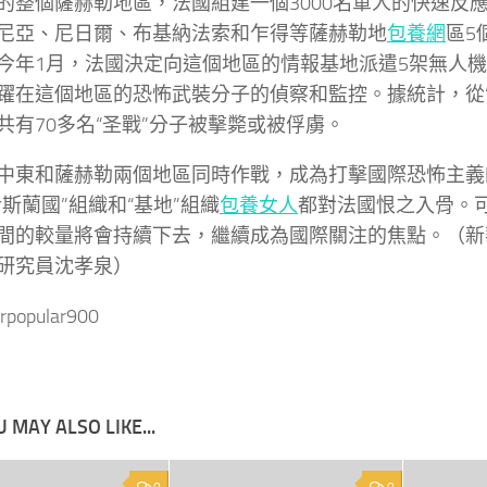
的整個薩赫勒地區，法國組建一個3000名軍人的快速反
尼亞、尼日爾、布基納法索和乍得等薩赫勒地
包養網
區5
今年1月，法國決定向這個地區的情報基地派遣5架無人
躍在這個地區的恐怖武裝分子的偵察和監控。據統計，從“
共有70多名“圣戰”分子被擊斃或被俘虜。
中東和薩赫勒兩個地區同時作戰，成為打擊國際恐怖主義
伊斯蘭國”組織和“基地”組織
包養女人
都對法國恨之入骨。
間的較量將會持續下去，繼續成為國際關注的焦點。（新
研究員沈孝泉）
rpopular900
 MAY ALSO LIKE...