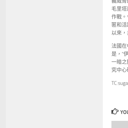
義威脅
毛里塔
作戰。
匿和活
以來，
法國在
是，“
一暗之
究中心
TC:suga
YOU