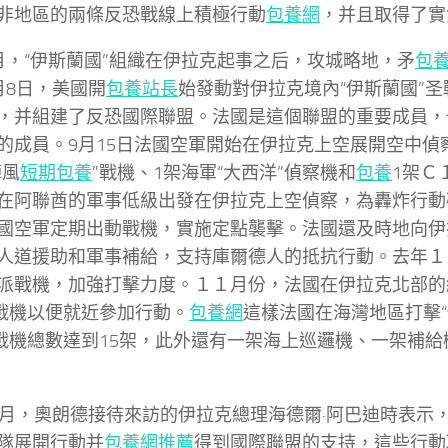
非地區的兩條反恐戰線上積極行動
包養網
，并且取得了實
月，“伊斯蘭國”組織在伊拉克起事之后，攻城略地，矛
包
月8日，美國開
包養站長
始發動對伊拉克境內“伊斯蘭國”
，并組建了反恐國際聯盟。法國是這個聯盟的重要成員，
的成員。9月15日法國空軍開始在伊拉克上空展開空中偵
陣風
短期包養
”戰機、1架海軍“大西洋”偵察機和
包養
1架Ｃ
在阿聯酋的軍事低級出發在伊拉克上空偵察，為轟炸行動
國空軍定期出動戰機，實施定點襲擊。法國還及時地向伊
人道援助和軍事補給，支持庫爾德人的抵抗行動。去年１
派戰機，加強打擊力度。１１月份，法國在伊拉克北部的
”戰機以便就近參加行動。
包養網
這樣法國在海灣地區打擊“
”戰機總數達到15架，此外還有一架海上巡邏機、一架補
2月，奧朗德接待來訪的伊拉克總理海德爾·阿巴迪時表示
隊展開行動并
包養網推薦
得到國際聯盟的支持，這些行動