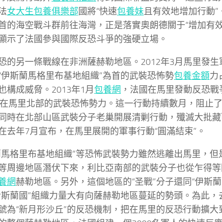
法
女大生包養俱樂部
國將“快速
包養妹
且有效地增加行動”
首的海空戰斗群前往海灣，正是落實奧朗德關于“增加有效
顯示了法國參與國際反恐斗爭的強硬立場。
恐的另一條戰線在非洲薩赫勒地區。2012年3月馬里發
“伊斯蘭馬格里布基地組織”為首的武裝恐怖勢
包養金額
力
也構成威脅。2013年1月
包養網
，法國在馬里發動反恐戰
在馬里北部的武裝恐怖勢力。這一行動持續數月，阻止
同時在北部山區武裝分子老巢開展清剿行動，殲滅大批藏
在去年7月宣布，在馬里展開的軍事行動“圓滿結束”。
蘭馬格里布基地組織”等恐怖武裝勢力雖然逃離出馬里，但
等周邊地區潛伏下來，利比亞南部的武裝分子也從乍得等
養網
赫勒地區。另外，這個地區的“圣戰”分子還同“伊斯蘭
伊斯蘭國”組織力量大有向薩赫勒地區蔓延的勢頭。為此，
號為“新月形沙丘”的反恐機制，把在馬里的反恐行動擴大