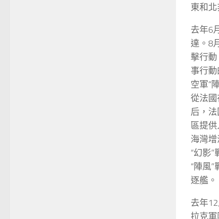
東和北
去年6
達。8
擊行動
事行動
空軍“
從法國
后，法
區提供
海灣增
“幻影
“陣風
逐艦。
去年1
拉克軍