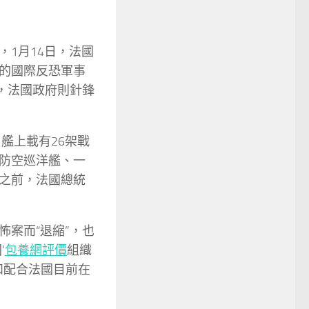
1月14日，法國
的國際反恐軍事
，法國政府則針鋒
艦上載有26架戰
防空巡洋艦、一
之前，法國總統
案而“退縮”，也
’
包養網評價
組織
和配合法國目前在