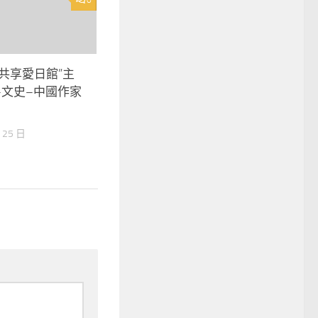
0
共享愛日館”主
–文史–中國作家
 25 日