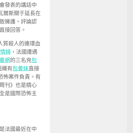
會發表的講話中
瓦爾斯關于延長在
致擁護。評論認
直接回答。
人質殺人的連環血
情婦
，法國遭遇
養網
的三名兇
包
組織有
包養妹
直接
恐怖案件負責。有
周刊》也是精心
全是國際恐怖主
是法國最近在中