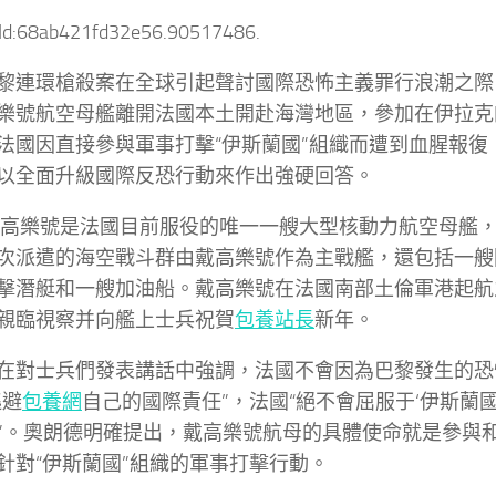
tId:68ab421fd32e56.90517486.
黎連環槍殺案在全球引起聲討國際恐怖主義罪行浪潮之際，
樂號航空母艦離開法國本土開赴海灣地區，參加在伊拉克
法國因直接參與軍事打擊“伊斯蘭國”組織而遭到血腥報復
以全面升級國際反恐行動來作出強硬回答。
戴高樂號是法國目前服役的唯一一艘大型核動力航空母艦，
次派遣的海空戰斗群由戴高樂號作為主戰艦，還包括一艘
擊潛艇和一艘加油船。戴高樂號在法國南部土倫軍港起航
親臨視察并向艦上士兵祝賀
包養站長
新年。
在對士兵們發表講話中強調，法國不會因為巴黎發生的恐怖
逃避
包養網
自己的國際責任”，法國“絕不會屈服于‘伊斯蘭國
”。奧朗德明確提出，戴高樂號航母的具體使命就是參與
針對“伊斯蘭國”組織的軍事打擊行動。