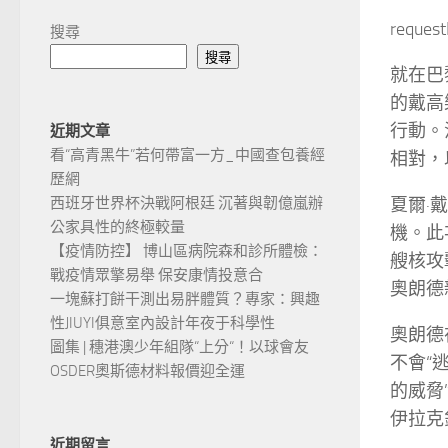
reques
搜尋
搜尋
就在巴
的戴高
行動。
近期文章
看“高青黑牛”若何帶富一方_中國查包養經
相對，
歷網
夏爾·
西班牙世界杯決戰阿根廷 沉著與韌億嵐辦
公家具性的終極較量
機。此
【疫情防控】 博山區病院森和診所體檢：
艘核攻
戰疫情眾擎易舉 保安康情投意合
奧朗德
一塊蘇打餅干測出易胖體質？專家：興趣
性JIUYI俱意室內設計年夜于科學性
奧朗德
圖集 | 穗港澳少年組隊“上分“！以球會友
不會“
OSDER奧斯德材料報價迎全運
的威脅
伊拉克
近期留言