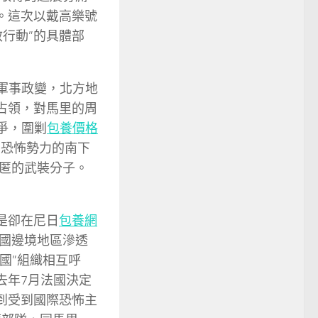
。這次以戴高樂號
行動”的具體部
生軍事政變，北方地
占領，對馬里的周
爭，圍剿
包養價格
了恐怖勢力的南下
匿的武裝分子。
是卻在尼日
包養網
國邊境地區滲透
國”組織相互呼
去年7月法國決定
到受到國際恐怖主