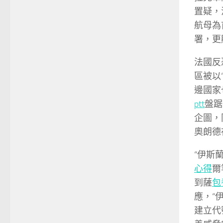
置疑，
航母為
署，更
法國反
區被以
邊國家
ptt
盤踞
企圖，
奧朗德
“伊斯
心得
爾
到薩
包
應，“
建立代