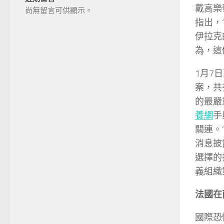
戴高樂
尚無留言可供顯示。
指出，
伊拉克
為，這
1月7
案，共
的最嚴
養網
手
關連。
消息披
選擇的
義組織
法國在
國際恐