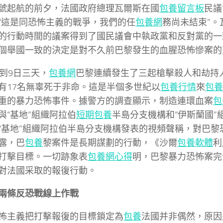
號起航的前夕，法國政府總理瓦爾斯在國
包養留言板
民議
“這是同恐怖主義的戰爭，我們的任
包養網
務尚未結束”。
的行動時間的議案得到了國民議會中執政黨和反對黨的一
個舉國一致的決定是對不久前巴黎發生的血腥恐怖慘案的
日到9日三天，
包養網
巴黎連續發生了三起槍擊殺人和劫持
有17名無辜死于非命。這是半個多世紀以
包養行情
來
包養
重的暴力恐怖事件。據警方的調查顯示，制造連環血案
包
與“基地”組織阿拉伯
短期包養
半島分支機構和“伊斯蘭國”
“基地”組織阿拉伯半島分支機構發表的視頻聲稱，對巴黎
露，巴
包養
黎案件是長期謀劃的行動，《沙爾
包養軟體
利
打擊目標。一切跡象表
包養網心得
明，巴黎暴力恐怖案完
對法國采取的報復行動。
兩條反恐戰線上作戰
怖主義把打擊報復的目標鎖定為
包養
法國并非偶然，原因