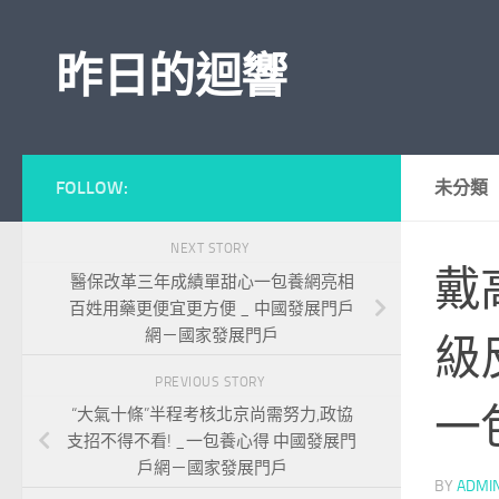
Skip to content
昨日的迴響
FOLLOW:
未分類
NEXT STORY
戴
醫保改革三年成績單甜心一包養網亮相
百姓用藥更便宜更方便 _ 中國發展門戶
網－國家發展門戶
級
PREVIOUS STORY
一
“大氣十條”半程考核北京尚需努力,政協
支招不得不看! _一包養心得 中國發展門
戶網－國家發展門戶
BY
ADMI