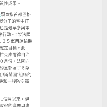
質性成果。
養
頭直指首都巴格
圣戰分子的空中打
也是最早參與軍
察行動。2架法國
１３５軍用運輸機
確定目標。此
拉克庫爾德自治
０月份，法國向
約旦部署了６架
伊斯蘭國”組織的
給機和一艘防空驅
，3個月以來，伊
取得的進展毋庸