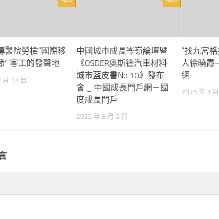
0
0
傳醫院勞檢“國際移
中國城市成長岑嶺論壇暨
“找九宮格
節” 客工的發聲地
《OSDER奧斯德汽車材料
人徐曉霞
城市藍皮書No.10》發布
網
7 月 13 日
會 _ 中國成長門戶網－國
2025 年 3 月
度成長門戶
2025 年 8 月 5 日
言