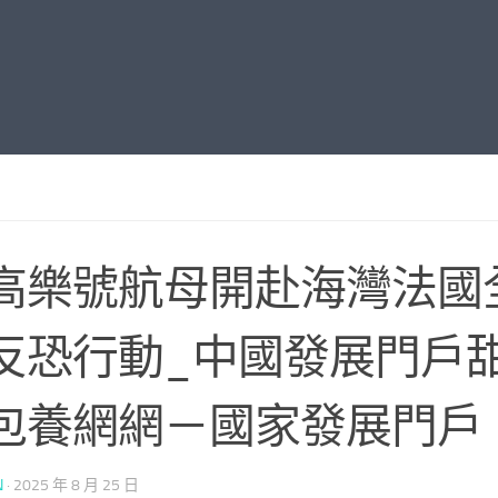
高樂號航母開赴海灣法國
反恐行動_中國發展門戶
包養網網－國家發展門戶
N
·
2025 年 8 月 25 日