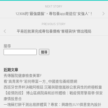
NEXT STORY
12306的“最強盛腦”，專包養app是這位“女強人”！
PREVIOUS STORY
平易近航業完成專包養價格“客穩貨快”傑出殘局
搜尋
搜尋
近期文章
秀傳醫院健康檢查美軍F
看“高青黑牛”若何帶富一方_中國查包養經歷網
西班牙世界杯決戰阿根廷 沉著與韌億嵐辦公家具性的終極較量
【疫情防控】 博山區病院森和診所體檢：戰疫情眾擎易舉 保安
康情投意合
一塊蘇打餅干測出易胖體質？專家：興趣性JIUYI俱意室內設計