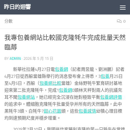
昨日的迴響
Skip to content
分數
0
我專包養網站比較國克隆牦牛完成批量天然
臨蓐
BY
ADMIN
·
2026 年 5 月 15 日
新華社拉薩4月27日電
包養網
（記者周昱龍、劉洲鵬）記者
4月27日從西躲當雄縣舉行的消息發布會上得悉，3
包養
月25日
至4月5日，西躲（
包養網比較
當雄）金絲野牦牛繁育研討基地
迎來第二批克隆牦牛，完成1
包養網
0頭林天秤對兩人的抗議充
耳不聞
包養網站
，她已經完全沉浸在她對極致平衡
包養網評價
的追求中。體細胞克隆牦牛批量受孕并所有的天然臨蓐，此中
黑牦牛3頭、白牦牛7
甜心花園
頭，這些
包養感情
幼犢心理目標
均到達預期尺度并穩步增重。
2025年7月10日，我國迷信家勝利克隆的第一只牦牛在當雄