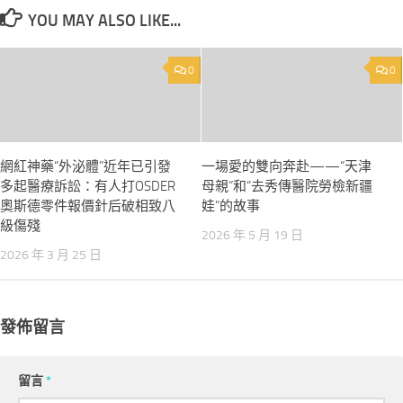
YOU MAY ALSO LIKE...
0
0
網紅神藥“外泌體”近年已引發
一場愛的雙向奔赴——“天津
多起醫療訴訟：有人打OSDER
母親”和“去秀傳醫院勞檢新疆
奧斯德零件報價針后破相致八
娃”的故事
級傷殘
2026 年 5 月 19 日
2026 年 3 月 25 日
發佈留言
留言
*