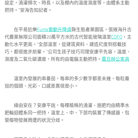
設定，澆灌頻次、時長，以及棚內的溫度濕度等，由體系主動
把持。”安海告知記者。
在平易近樂
Funte電動升降桌
縣生態產業園區，張掖海升古
代農業無限公司面積20萬平方米的古代智能玻璃溫室
COFO
，主
動化水平更高。“全部溫室，從建筑資料、建造尺度到搭載技
巧，都很進步前輩。”公司生孩子技巧司理安康平先容，溫度、
濕度及二氧化碳濃度，所有的由電腦主動把持。
震旦辦公家具
溫室內發展的串番茄，每串的多少數字都差未幾，每粒番
茄的個頭、光彩、口感差異很是小。
緣由安在？安康平說，每棵植株的澆灌、施肥均由精準水
肥輪迴體系同一把持，溫室上、中、下部均裝置了傳感器，包
管植物發展周遭的狀況分歧。