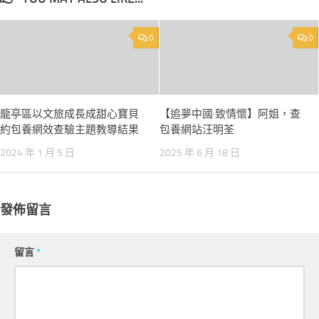
0
0
龍亭區以文旅成長成甜心寶貝
【追夢中國·致情懷】阿姐，查
約包養網效查驗主題教導結果
包養網站汪明荃
2024 年 1 月 5 日
2025 年 6 月 18 日
發佈留言
留言
*