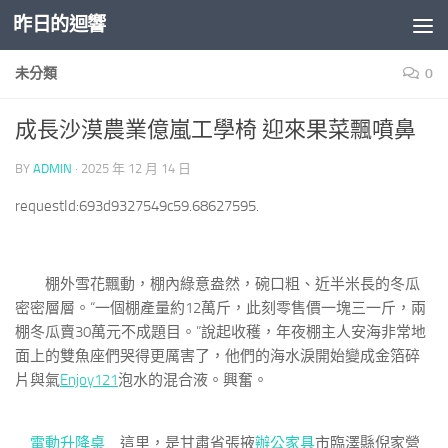
昨日的迴響
Skip to content
未分類
0
成長沙漠農業億嵐工學椅 迎來果菜飄噴鼻
BY
ADMIN
·
2025 年 12 月 14 日
requestId:693d9327549c59.68627595.
棚外雪花飄動，棚內綠意盎然，碗口粗、近半米長的冬瓜
密密層層。“一個棚產量約12萬斤，此刻零售價一塊三一斤，兩
棚冬瓜賣30萬元不成題目。”說起收穫，年夜棚主人安海非常地
面上的雙魚座們哭得更厲害了，他們的海水淚開始變成金箔碎
片與氣
Enjoy121
泡水的混合液。興奮。
電動升降桌
這里，是甘肅省張掖
辦公家具
市臨澤縣倪家營