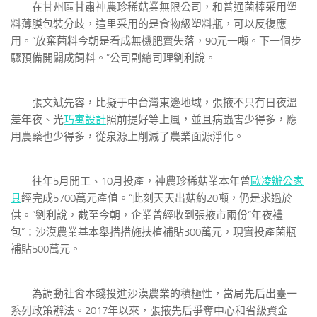
在甘州區甘肅神農珍稀菇業無限公司，和普通菌棒采用塑
料薄膜包裝分歧，這里采用的是食物級塑料瓶，可以反復應
用。“放棄菌料今朝是看成無機肥賣失落，90元一噸。下一個步
驟預備開闢成飼料。”公司副總司理劉利說。
張文斌先容，比擬于中台灣東邊地域，張掖不只有日夜溫
差年夜、光
巧寓設計
照前提好等上風，並且病蟲害少得多，應
用農藥也少得多，從泉源上削減了農業面源淨化。
往年5月開工、10月投產，神農珍稀菇業本年曾
歐凌辦公家
具
經完成5700萬元產值。“此刻天天出菇約20噸，仍是求過於
供。”劉利說，截至今朝，企業曾經收到張掖市兩份“年夜禮
包”：沙漠農業基本舉措措施扶植補貼300萬元，現實投產菌瓶
補貼500萬元。
為調動社會本錢投進沙漠農業的積極性，當局先后出臺一
系列政策辦法。2017年以來，張掖先后爭奪中心和省級資金