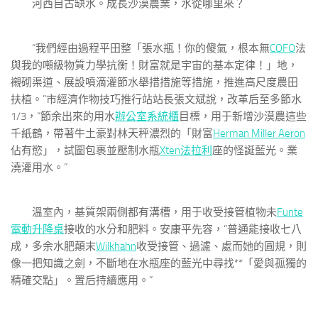
河西自古缺水。成長沙漠農業，水從哪里來？
“我們經由過程平田整「張水瓶！你的傻氣，根本無
COFO
法
與我的噸級物質力學抗衡！財富就是宇宙的基本定律！」地，
襯砌渠道、展設噴滴灌節水舉措措施等措施，推進高尺度農田
扶植。”市經濟作物技巧推行站站長張文斌說，改革后至多節水
1/3，“節余出來的用水
辦公室系統櫃
目標，用于新增沙漠農這些
千紙鶴，帶著牛土豪對林天秤濃烈的「財富
Herman Miller Aeron
佔有慾」，試圖包裹並壓制水瓶
Xten法拉利
座的怪誕藍光。業
澆灌用水。”
溫室內，基質架兩側都有溝槽，用于收受接管植物未
Funte
電動升降桌
接收的水分和肥料。安康平先容，“普通能接收七八
成，多余水肥顛末
Wilkhahn
收受接管、過濾、處而她的圓規，則
像一把知識之劍，不斷地在水瓶座的藍光中尋找**「愛與孤獨的
精確交點」。置后持續應用。”