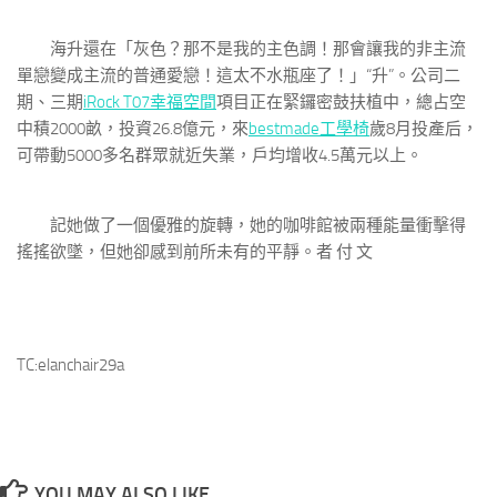
海升還在「灰色？那不是我的主色調！那會讓我的非主流
單戀變成主流的普通愛戀！這太不水瓶座了！」“升”。公司二
期、三期
iRock T07
幸福空間
項目正在緊鑼密鼓扶植中，總占空
中積2000畝，投資26.8億元，來
bestmade工學椅
歲8月投產后，
可帶動5000多名群眾就近失業，戶均增收4.5萬元以上。
記她做了一個優雅的旋轉，她的咖啡館被兩種能量衝擊得
搖搖欲墜，但她卻感到前所未有的平靜。者 付 文
TC:elanchair29a
YOU MAY ALSO LIKE...