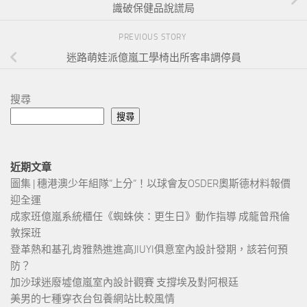
識破保健品說謊局
PREVIOUS STORY
迷路萌娃派億嵐工學椅出所客串調停員
搜尋
搜尋
近期文章
圖集 | 穗港澳少年組隊“上分“！以球會友OSDER奧斯德材料報價
迎全運
成家班億嵐系統櫃任《蜘蛛俠：更生日》動作指導 成龍曾飛倫
敦探班
登革熱和基孔肯雅熱進進高JIUYI俱意室內設計發期，該若何預
防？
加沙球迷廢墟億嵐室內設計觀賽 支撐埃及對阿根廷
美男的七種穿衣台包養網站比較風情