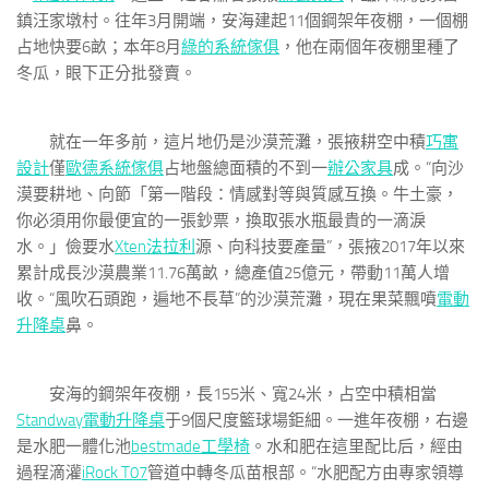
鎮汪家墩村。往年3月開端，安海建起11個鋼架年夜棚，一個棚
占地快要6畝；本年8月
綠的系統傢俱
，他在兩個年夜棚里種了
冬瓜，眼下正分批發賣。
就在一年多前，這片地仍是沙漠荒灘，張掖耕空中積
巧寓
設計
僅
歐德系統傢俱
占地盤總面積的不到一
辦公家具
成。“向沙
漠要耕地、向節「第一階段：情感對等與質感互換。牛土豪，
你必須用你最便宜的一張鈔票，換取張水瓶最貴的一滴淚
水。」儉要水
Xten法拉利
源、向科技要產量”，張掖2017年以來
累計成長沙漠農業11.76萬畝，總產值25億元，帶動11萬人增
收。“風吹石頭跑，遍地不長草”的沙漠荒灘，現在果菜飄噴
電動
升降桌
鼻。
安海的鋼架年夜棚，長155米、寬24米，占空中積相當
Standway電動升降桌
于9個尺度籃球場鉅細。一進年夜棚，右邊
是水肥一體化池
bestmade工學椅
。水和肥在這里配比后，經由
過程滴灌
iRock T07
管道中轉冬瓜苗根部。“水肥配方由專家領導