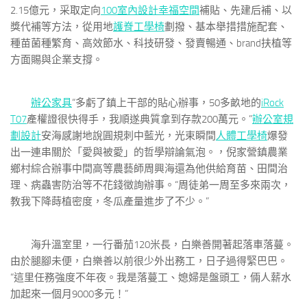
2.15億元，采取定向
100室內設計
幸福空間
補貼、先建后補、以
獎代補等方法，從用地
護脊工學椅
劃撥、基本舉措措施配套、
種苗菌種繁育、高效節水、科技研發、發賣暢通、brand扶植等
方面賜與企業支撐。
辦公家具
“多虧了鎮上干部的貼心辦事，50多畝地的
iRock
T07
產權證很快得手，我順遂典質拿到存款200萬元。”
辦公室規
劃設計
安海感謝地說圓規刺中藍光，光束瞬間
人體工學椅
爆發
出一連串關於「愛與被愛」的哲學辯論氣泡。，倪家營鎮農業
鄉村綜合辦事中間高等農藝師周興海還為他供給育苗、田間治
理、病蟲害防治等不花錢徵詢辦事。“周徒弟一周至多來兩次，
教我下降蒔植密度，冬瓜產量進步了不少。”
海升溫室里，一行番茄120米長，白樂善開著起落車落蔓。
由於腿腳未便，白樂善以前很少外出務工，日子過得緊巴巴。
“這里任務強度不年夜。我是落蔓工、媳婦是盤頭工，倆人薪水
加起來一個月9000多元！”