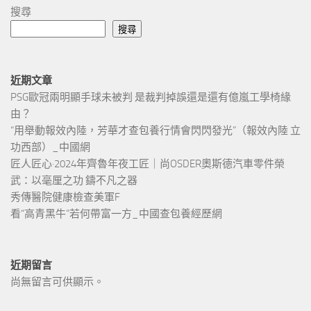
搜尋
搜尋
近期文章
PSG歐冠兩明顯手球未被判 是裁判掉誤還是還有億嵐工學椅緣
由？
“用舉動報效內陸，芳華才查包養行情會閃閃發光”（報效內陸 立
功西部）_中國網
匠人匠心·2024年齊魯年夜工匠｜尚OSDER奧斯德汽車零件榮
武：以毫厘之功 鑄不凡之器
秀傳醫院健康檢查美軍F
看“高青黑牛”若何帶富一方_中國查包養經歷網
近期留言
尚無留言可供顯示。