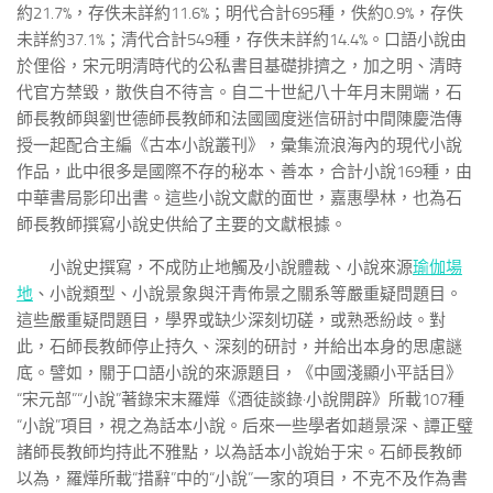
約21.7%，存佚未詳約11.6%；明代合計695種，佚約0.9%，存佚
未詳約37.1%；清代合計549種，存佚未詳約14.4%。口語小說由
於俚俗，宋元明清時代的公私書目基礎排擠之，加之明、清時
代官方禁毀，散佚自不待言。自二十世紀八十年月末開端，石
師長教師與劉世德師長教師和法國國度迷信研討中間陳慶浩傳
授一起配合主編《古本小說叢刊》，彙集流浪海內的現代小說
作品，此中很多是國際不存的秘本、善本，合計小說169種，由
中華書局影印出書。這些小說文獻的面世，嘉惠學林，也為石
師長教師撰寫小說史供給了主要的文獻根據。
小說史撰寫，不成防止地觸及小說體裁、小說來源
瑜伽場
地
、小說類型、小說景象與汗青佈景之關系等嚴重疑問題目。
這些嚴重疑問題目，學界或缺少深刻切磋，或熟悉紛歧。對
此，石師長教師停止持久、深刻的研討，并給出本身的思慮謎
底。譬如，關于口語小說的來源題目，《中國淺顯小平話目》
“宋元部”“小說”著錄宋末羅燁《酒徒談錄·小說開辟》所載107種
“小說”項目，視之為話本小說。后來一些學者如趙景深、譚正璧
諸師長教師均持此不雅點，以為話本小說始于宋。石師長教師
以為，羅燁所載“措辭”中的“小說”一家的項目，不克不及作為書