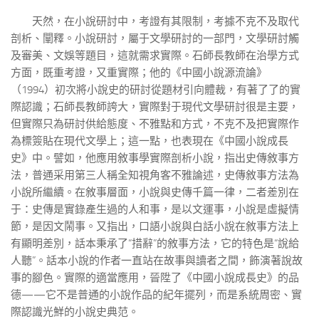
天然，在小說研討中，考證有其限制，考據不克不及取代
剖析、闡釋。小說研討，屬于文學研討的一部門，文學研討觸
及審美、文娛等題目，這就需求實際。石師長教師在治學方式
方面，既重考證，又重實際；他的《中國小說源流論》
（1994）初次將小說史的研討從題材引向體裁，有著了了的實
際認識；石師長教師誇大，實際對于現代文學研討很是主要，
但實際只為研討供給態度、不雅點和方式，不克不及把實際作
為標簽貼在現代文學上；這一點，也表現在《中國小說成長
史》中。譬如，他應用敘事學實際剖析小說，指出史傳敘事方
法，普通采用第三人稱全知視角客不雅論述，史傳敘事方法為
小說所繼續。在敘事層面，小說與史傳千篇一律，二者差別在
于：史傳是實錄產生過的人和事，是以文運事，小說是虛擬情
節，是因文鬧事。又指出，口語小說與白話小說在敘事方法上
有顯明差別，話本秉承了“措辭”的敘事方法，它的特色是“說給
人聽”。話本小說的作者一直站在故事與讀者之間，飾演著說故
事的腳色。實際的適當應用，晉陞了《中國小說成長史》的品
德——它不是普通的小說作品的紀年擺列，而是系統周密、實
際認識光鮮的小說史典范。