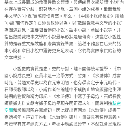
基本上成長而成的敘事性散文體裁，與傳統目次學所謂“小說”內
在存在實質分歧；跟著話本小說、章回小說的成長，散體裁敘
事文學的“小說”實際慢慢豐盛。那么，《中國小說成長史》所論
“小說”若何界定？石師長教師以為，以“散體裁敘事文學的小說”
為闡述對象，重要包含傳奇小說、話本小說、章回小說等，并
指出散體裁敘事文學的小說最早形狀是唐傳奇，決議它小說性
質的是器重文娛效能和廢棄實錄準繩。這種不雅念在后來的話
本小說和章回小說中獲得更充足表現，它們為實際家供給新的
文本根據。
小說史的實質是史，史的研討，離不開傳統考證學，《中
國小說成長史》正貫串這一治學方式。譬如，《水滸傳》成書
時光，普通文學史以為在元末明初，也有學者定于宋元時代。
石師長教師以為，小說作者在論述中不成防止地會顯露他生涯
時期的物資和精力印記。《水滸傳》中寫了子母炮，石師長教
師根據史料文獻考據子母炮呈現在明正德末年，開端制造
私密
空間
和設備部隊在嘉靖初，因此提出百回本《水滸傳》成書于
嘉靖初年。這對于推動《水滸傳》研討，無疑具有積極意義。
考證學有其準繩與方式，考據中應嚴厲遵守，不然就會呈現誤