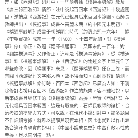
差。如《西游記》研討中，一些學者據《樸通事諺解》敘及
《唐三躲西游記》情節、注中說起百回本《西游記》十幾處關
目，遂揣度《西游記》在元代已粗具后來百回本範圍。石師長
教師指出，《樸通事》成書在高麗末期（約中國元末明初），
《樸通事諺解》成書于朝鮮顯宗時代（約清康熙十六年）。據
《李朝實錄》成宗十一年（1480）、十四年記錄，對《樸通
事》停止修正，改題《翻譯樸通事》，又顛末約一百年，對
《翻譯樸通事》又作修正，這就是《樸通事諺解》。從《樸通
事》到《樸通事諺解》，在《西游記》的論述文字上畢竟作了
哪些修改，因《樸通事》未見，《翻譯樸通事》僅存上卷，而
有關《西游記》文字鄙人卷，故不得而知。石師長教師猜測，
《樸通事諺解》修訂時，百回本《西游記》已廣為人知，不消
除修訂者援用百回本《西游記》作注的能夠。客不雅地說，以
后來成書且經修正的《樸通事諺解》為據，證實《西游記》在
元代粗具百回本範圍，這是有瑕疵的，石師長教師的論析，合
適考證的準繩與方式。可以說，在現代小說研討中，諸多題目
不作詳細考據，就難以提醒其現實本相，因此也就難以作出較
為合適汗青現實的說明；《中國小說成長史》中富有啟示性的
考據，足以闡明這一點。