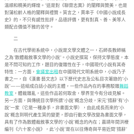
溫順和精美的輝煌。”這是對《聊齋志異》的闡釋與贊美，也是
對蒲松齡人格的闡釋與禮贊。質言之，貫串于《中國小說成長
史》的，不只有感性批評，品德評價，更有對真、善、美等人
類配合價值不雅的苦守。
二
在古代學術系統中，小說是文學文體之一，石師長教師稱
之為“散體裁敘事文學的小說”。小說史撰寫，保持文學態度，本
是不問可知的工作，題目的復雜性在于，中國現代小說有其奇
特性：一方面，
會議室出租
在中國現代文明系統中，小說乃子
書之一，自《漢書·藝文志》以下歷代史志及公私目次著錄的“小
說”——這組成白話小說的主體，一些作品內在的事務駁雜
舞蹈
教室
，體裁雜亂，這些作品若何取舍，學界至今有分歧見解。
另一方面，與傳統目次學所謂“小說”概念分歧，宋元“措辭”有“小
說”一家（它是一種身手，非書面文學），由此成長而來的“小
說”概念到明代產生質的變更，即由行動文學改變為書面文學，
具有了作為散體裁敘事文學的“小說”概念的內在；嘉靖年間洪楩
編刊《六十家小說》，此“小說”是在以往傳奇與平易近間“措辭”