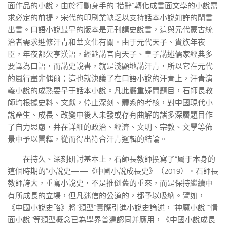
面作品的小說，由於行動身手的“措辭”轉化成書面文學的小說需
求必定的前提，宋代的印刷業缺乏以支持話本小說如許的閑書
出書。口語小說最早的版本是元刊講史說書，這與元代蒙古統
治者需求進修汗青和華文化有關。由于元代天子、貴族年夜
臣，年夜都欠亨漢語，經筵講官向天子、皇子講述儒家經典多
要譯為口語，而講史說書，就是淺顯地講汗青，所以它在元代
的風行盡非偶爾；這也就決議了在口語小說的汗青上，汗青演
義小說的成熟要早于話本小說。凡此嚴重疑問題目，石師長教
師均根據史料、文獻，停止深刻、體系的考核，對中國現代小
說產生、成長、改變中後人未發或存有曲解的諸多深層題目作
了自力思慮，并在詳細的政治、經濟、文明、宗教、文學等佈
景中予以闡釋，從而得出符合汗青邏輯的結論。
在持久、深刻研討基本上，石師長教師撰寫了“屬于本身的
這個時期的”小說史——《中國小說成長史》（2019）。石師長
教師誇大，重寫小說史，不是推倒舊的重來，而是保持繼續中
有所成長的立場，但凡迷信的公道的，都予以吸納。譬如，
《中國小說史略》將“類型”實際引進小說史論述，“神魔小說”“情
面小說”等類型概念已為學界普遍認同并應用，《中國小說成長