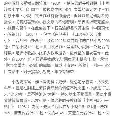
的小說目次學樹立則較晚。1933年，孫楷第師長教師撰《中國
淺顯小平話目》問世，被視為中國小說目次學的奠定之作。嗣
后幾十年，小說目次著作雖有新作涌現，但難以知足研討者的
需求。尤其跟著新的小說文獻的不竭發明，學界需求較完整的
小說目次著作。在此佈景下，石昌渝師長教師主編《中國現代
小說總目》（2004），包含《白話卷》《口語卷》及《索
引》，合計四百多萬字，收錄1912年以前創作的白話小說2904
種，口語小說1251種。此目次著作，是國際小說界一起配合的
結果，是迄今收錄小說多少數字最多、最威望的目次著作。此
外，自2004年起，石師長教師介入“國度清史纂修”任務，承當
“典志·文學志·小說篇”的編撰，撰成《清史·小說篇》。這一小說
目次結果，對于撰寫小說史，年夜有裨益。
小說史撰寫，離不開史料；史學，從必定意義言，乃是史
料學。但是在封建主流認識形狀的價值不雅念里，小說是“子之
末”“史之余”，是不進流的“大道”，持久以來不受器重，因此小說
文獻散佚嚴重。以袁行霈、侯忠義師長教師編《中國白話小平
話目》（1981）為例，先秦至隋代白話小說合計121種，佚超
80%；唐五代合計233種，佚約40.4%；宋遼金元合計411種，佚