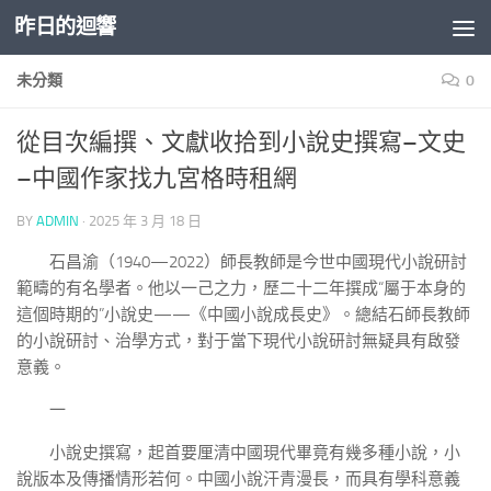
昨日的迴響
Skip to content
未分類
0
從目次編撰、文獻收拾到小說史撰寫–文史
–中國作家找九宮格時租網
BY
ADMIN
·
2025 年 3 月 18 日
石昌渝（1940—2022）師長教師是今世中國現代小說研討
範疇的有名學者。他以一己之力，歷二十二年撰成“屬于本身的
這個時期的”小說史——《中國小說成長史》。總結石師長教師
的小說研討、治學方式，對于當下現代小說研討無疑具有啟發
意義。
一
小說史撰寫，起首要厘清中國現代畢竟有幾多種小說，小
說版本及傳播情形若何。中國小說汗青漫長，而具有學科意義