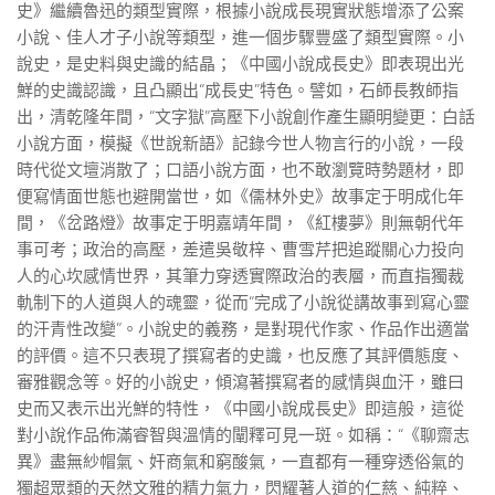
史》繼續魯迅的類型實際，根據小說成長現實狀態增添了公案
小說、佳人才子小說等類型，進一個步驟豐盛了類型實際。小
說史，是史料與史識的結晶；《中國小說成長史》即表現出光
鮮的史識認識，且凸顯出“成長史”特色。譬如，石師長教師指
出，清乾隆年間，“文字獄”高壓下小說創作產生顯明變更：白話
小說方面，模擬《世說新語》記錄今世人物言行的小說，一段
時代從文壇消散了；口語小說方面，也不敢瀏覽時勢題材，即
便寫情面世態也避開當世，如《儒林外史》故事定于明成化年
間，《岔路燈》故事定于明嘉靖年間，《紅樓夢》則無朝代年
事可考；政治的高壓，差遣吳敬梓、曹雪芹把追蹤關心力投向
人的心坎感情世界，其筆力穿透實際政治的表層，而直指獨裁
軌制下的人道與人的魂靈，從而“完成了小說從講故事到寫心靈
的汗青性改變”。小說史的義務，是對現代作家、作品作出適當
的評價。這不只表現了撰寫者的史識，也反應了其評價態度、
審雅觀念等。好的小說史，傾瀉著撰寫者的感情與血汗，雖曰
史而又表示出光鮮的特性，《中國小說成長史》即這般，這從
對小說作品佈滿睿智與溫情的闡釋可見一斑。如稱：“《聊齋志
異》盡無紗帽氣、奸商氣和窮酸氣，一直都有一種穿透俗氣的
獨超眾類的天然文雅的精力氣力，閃耀著人道的仁慈、純粹、