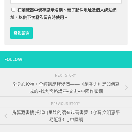
在
瀏覽器
中儲存顯示名稱、電子郵件地址及個人網站網
址，以供下次發佈留言時使用。
FOLLOW:
NEXT STORY
全身心投進，全經過歷程浸潤——《創業史》是如何寫
成的-找九宮格講座-文史–中國作家網
PREVIOUS STORY
背簍藏書樓 托起山里娃的讀查包養書夢（守看·文明惠平
易近②）_中國網