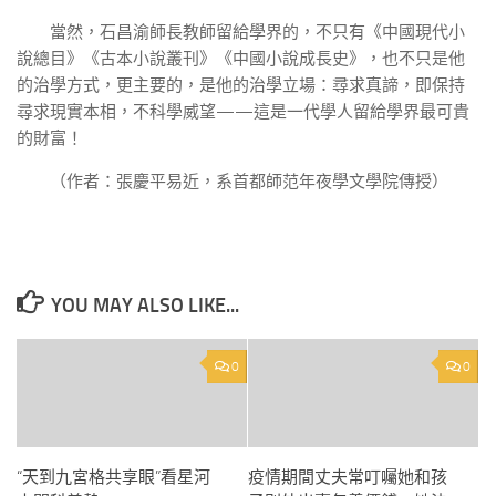
當然，石昌渝師長教師留給學界的，不只有《中國現代小
說總目》《古本小說叢刊》《中國小說成長史》，也不只是他
的治學方式，更主要的，是他的治學立場：尋求真諦，即保持
尋求現實本相，不科學威望——這是一代學人留給學界最可貴
的財富！
（作者：張慶平易近，系首都師范年夜學文學院傳授）
YOU MAY ALSO LIKE...
0
0
“天到九宮格共享眼”看星河
疫情期間丈夫常叮囑她和孩