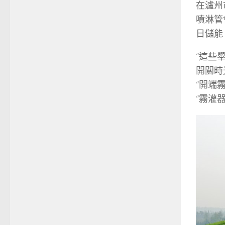
在瀘州
噴淋管
日儲能
“這些
開關時
“開端
“霧灌