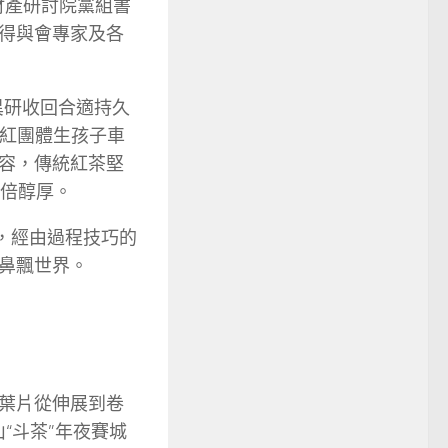
財產研討院黨組書
得與會專家及各
異研收回合適持久
川紅團體生孩子車
容，傳統紅茶堅
加倍醇厚。
，經由過程技巧的
鼻飄世界。
葉片從伸展到卷
“斗茶”年夜賽城