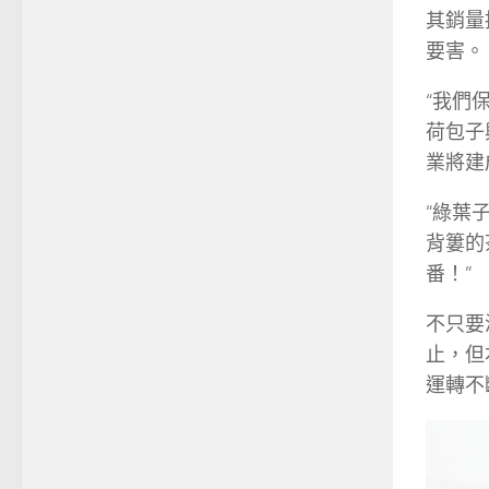
其銷量
要害。
“我們
荷包子
業將建
“綠葉
背簍的
番！”
不只要
止，但
運轉不