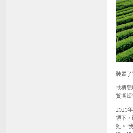
裝置了
扶植聰
質期短
202
領下，
難。“