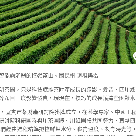
智能霧灌器的梅嶺茶山。國民網 趙祖樂攝
明茶園，只是科技賦能茶財產成長的縮影。曩昔，四川綠
等題目一度影響發賣，現現在，技巧的成長讓這些困難水
0年，宜賓市茶財產研討院掛牌成立，在茶學專家、中國工
研討院科研團隊與川茶團體、川紅團體共同努力，直擊四
我們經由過程精準把控鮮葉水分、殺青溫度、殺青時光等