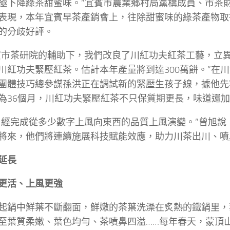
極下降綠茶甜蜜味。”宜賓市農業鄉村局黨構成員、市茶
表現，本年宜賓早茶產銷會上，往除甜蜜味的綠茶產物取
的分歧好評。
賓市茶研院的輔助下，我們改良了川紅功夫紅茶工藝，立
川紅功夫緊壓紅茶。估計本年產量將到達300萬餅。”在
團體技巧總參謀孫洪正在調試新的緊壓生孩子線，據他先
為36個月，川紅功夫緊壓紅茶不只保質期更長，味道還
曾經完成從多少數字上風向東西的品質上風演變。”曾旭說
將來，他們將連續施展科技賦能效應，助力川茶出川、噴
延長
更活、上風更強
起鍋中鮮葉不斷翻面，鮮嫩的茶葉洗澡在炙熱的鐵鍋里，
至葉質柔嫩、葉色均勻、茶噴鼻四溢……每年春天，蒙頂山