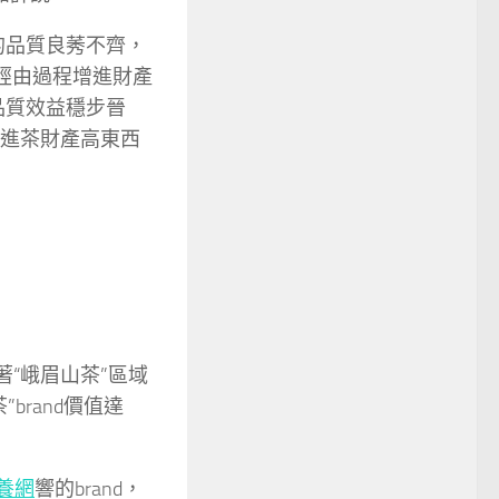
的品質良莠不齊，
經由過程增進財產
品質效益穩步晉
推進茶財產高東西
著“峨眉山茶”區域
”brand價值達
養網
響的brand，