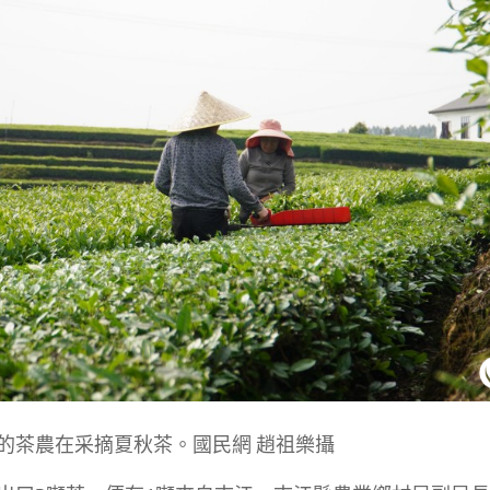
的茶農在采摘夏秋茶。國民網 趙祖樂攝