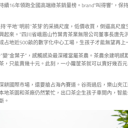
持續16年領跑全國高端綠茶銷量榜。brand“叫得響”，
保持‘平地’‘明前’‘茶芽’的采摘尺度，低價收買，倒逼高尺
興起來。”四川省峨眉山竹葉青茶業無限公司董事長唐先洪
成占地近500畝的數字化中心工場，生孩子才能無望再上
子”變“金葉子”，感觸感染最深確當屬茶農。茶農余建明感
茶，只能賣幾十元。此刻，一小籮筐茶就可以賣好幾百元
深耕國際市場，還要搶占海內賽道。谷雨過后，樂山夾江
本地茶園和茶廠仍然繁忙，出口茶企生孩子車間內，智能
斷。