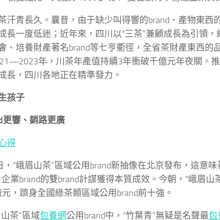
茶汗青長久。曩昔，由于缺少叫得響的brand、產物東西
成長一度低迷；近年來，四川以“三茶”兼顧成長為引領，
會、培養財產著名brand等七亨衢徑，全省茶財產東西的
021—2023年，川茶年產值持續3年衝破千億元年夜關。
成長，四川各地正在精準發力。
生孩子
and更響、銷路更廣
心得
9日，“峨眉山茶”區域公用brand新抽像在北京發布，這意味
d＋企業brand的雙brand計謀獲得本質成效。今朝，“峨眉山茶
44億元，躋身全國綠茶類區域公用brand前十強。
眉山茶”區域
包養網
公用brand中，“竹葉青”無疑是名聲最
包