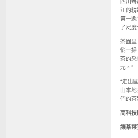
四川每
江的精
第一縣
了尺度
茶園里
悄一掃
茶的采
元。”
“走出
山本地
們的茶
高科技
讓茶葉