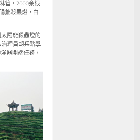
管，2000余根
陽能殺蟲燈，白
劑太陽能殺蟲燈的
系治理員胡兵點擊
霧灌器開端任務，