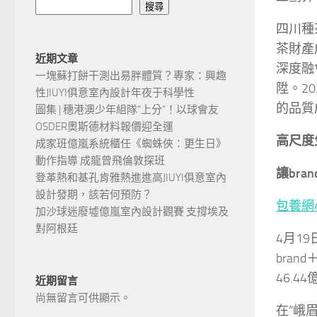
搜尋
四川種
茶財產
近期文章
深度融
一塊蘇打餅干測出易胖體質？專家：興趣
陞。2
性JIUYI俱意室內設計年夜于科學性
的品質
圖集 | 穗港澳少年組隊“上分“！以球會友
OSDER奧斯德材料報價迎全運
高尺度
成家班億嵐系統櫃任《蜘蛛俠：更生日》
動作指導 成龍曾飛倫敦探班
讓br
登革熱和基孔肯雅熱進進高JIUYI俱意室內
設計發期，該若何預防？
包養網
加沙球迷廢墟億嵐室內設計觀賽 支撐埃及
對阿根廷
4月1
bran
46.
近期留言
尚無留言可供顯示。
在“峨