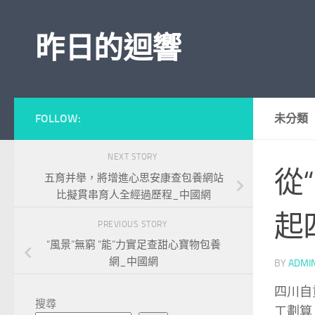
Skip to content
昨日的迴響
FOLLOW:
未分類
NEXT STORY
從
五育并舉，將增進心思安康查包養網站
比擬貫串育人全經過歷程_中國網
起
PREVIOUS STORY
“風景”無窮 “能”力實足查甜心寶物包養
網_中國網
BY
ADMI
四川自
搜尋
工劃算