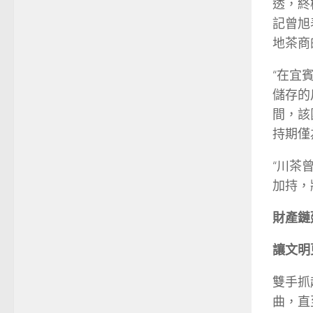
透，終
記曾旭
地茶商
“在宜
儲存的
間，該
持期僅
“川茶
加持，
財產鏈
讓文明
雙手抓
曲，直