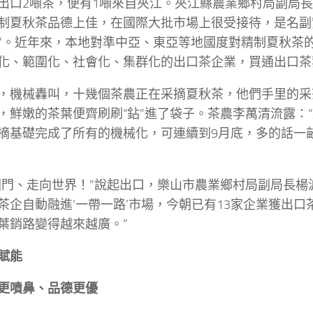
出口2噸茶，便有1噸來自夾江。夾江縣農業鄉村局副局
制夏秋茶品德上佳，在國際大批市場上很受接待，是名副
”。近年來，本地對準中亞、東亞等地國度對精制夏秋茶
化、範圍化、社會化、集群化的出口茶企業，買通出口茶
，機械轟叫，十幾個茶農正在采摘夏秋茶，他們手里的采
，鮮嫩的茶葉便齊刷刷“鉆”進了袋子。茶農李萬清流露：
摘基礎完成了所有的機械化，可連續到9月底，多的話一畝
國門、走向世界！”說起出口，樂山市農業鄉村局副局長楊
茶企自動融進‘一帶一路’市場，今朝已有13家企業獲出口
葉銷路變得越來越廣。”
賦能
更噴鼻、品德更優