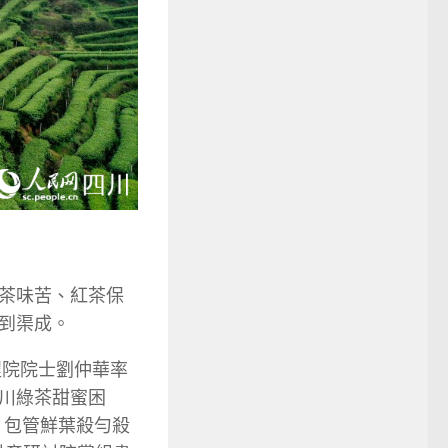
茶味苦、紅茶保
到渠成。
程院院士劉仲華率
川綠茶甜蜜困
，包管鮮葉殺勻殺