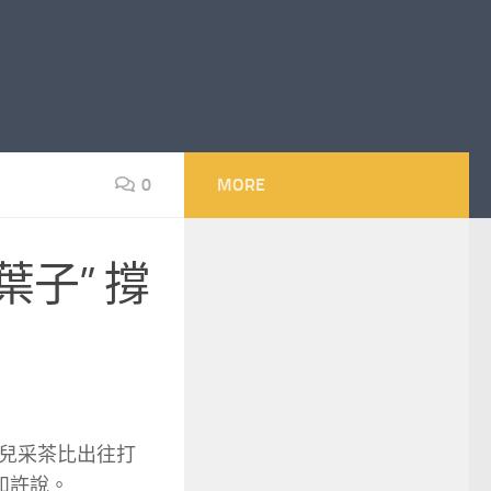
0
MORE
葉子” 撐
這兒采茶比出往打
如許說。