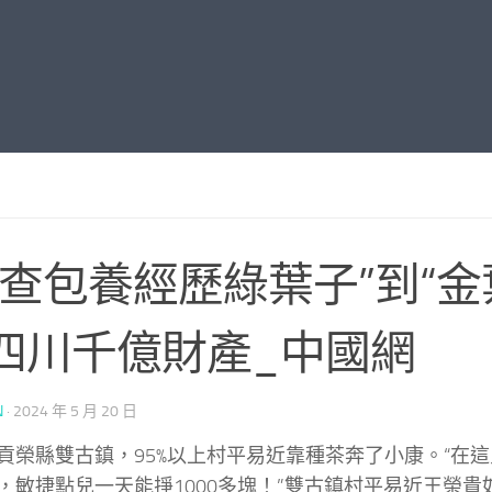
“查包養經歷綠葉子”到“金
四川千億財產_中國網
N
·
2024 年 5 月 20 日
貢榮縣雙古鎮，95%以上村平易近靠種茶奔了小康。“在
，敏捷點兒一天能掙1000多塊！”雙古鎮村平易近王榮貴