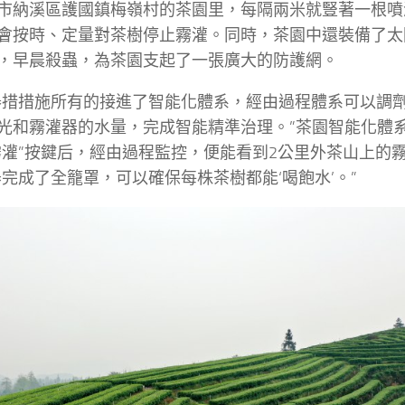
市納溪區護國鎮梅嶺村的茶園里，每隔兩米就豎著一根噴淋
會按時、定量對茶樹停止霧灌。同時，茶園中還裝備了太
，早晨殺蟲，為茶園支起了一張廣大的防護網。
舉措措施所有的接進了智能化體系，經由過程體系可以調
光和霧灌器的水量，完成智能精準治理。”茶園智能化體
霧灌”按鍵后，經由過程監控，便能看到2公里外茶山上的
器完成了全籠罩，可以確保每株茶樹都能‘喝飽水’。”