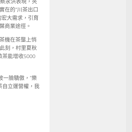
長蔡永洪表現，夾
實在的“川茶出口
的宏大需求，引育
葉商業途徑。
茶機在茶壟上悄
“此刻，村里夏秋
茶能增收5000
波一臉驕傲，“樂
茶自立運營權，我