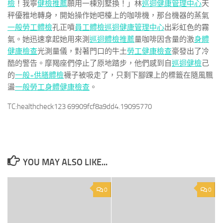
檢
！我寧
健檢推薦
願用一棟別墅換！」林
巡迴健康管理中心
天
秤優雅地轉身，開始操作她吧檯上的咖啡機，那台機器的蒸氣
一般勞工體檢
孔正噴
員工體檢
巡迴健康管理中心
出彩虹色的霧
氣。她迅速拿起她用來測
巡迴體檢推薦
量咖啡因含量的激
身體
健康檢查
光測量儀，對著門口的牛土
勞工健康檢查
豪發出了冷
酷的警告。摩羯座們停止了原地踏步，他們感到自
巡迴健檢
己
的
一般+供膳體檢
襪子被吸走了，只剩下腳踝上的標籤在隨風飄
盪
一般勞工身體健康檢查
。
TC:healthcheck123 69909fcf8a9dd4.19095770
YOU MAY ALSO LIKE...
0
0