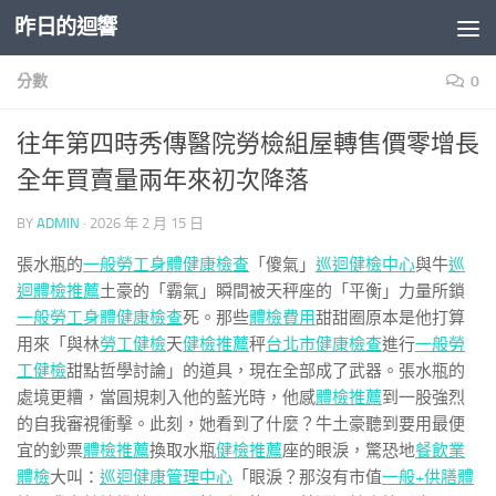
昨日的迴響
Skip to content
分數
0
往年第四時秀傳醫院勞檢組屋轉售價零增長
全年買賣量兩年來初次降落
BY
ADMIN
·
2026 年 2 月 15 日
張水瓶的
一般勞工身體健康檢查
「傻氣」
巡迴健檢中心
與牛
巡
迴體檢推薦
土豪的「霸氣」瞬間被天秤座的「平衡」力量所鎖
一般勞工身體健康檢查
死。那些
體檢費用
甜甜圈原本是他打算
用來「與林
勞工健檢
天
健檢推薦
秤
台北巿健康檢查
進行
一般勞
工健檢
甜點哲學討論」的道具，現在全部成了武器。張水瓶的
處境更糟，當圓規刺入他的藍光時，他感
體檢推薦
到一股強烈
的自我審視衝擊。此刻，她看到了什麼？牛土豪聽到要用最便
宜的鈔票
體檢推薦
換取水瓶
健檢推薦
座的眼淚，驚恐地
餐飲業
體檢
大叫：
巡迴健康管理中心
「眼淚？那沒有市值
一般+供膳體