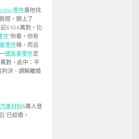
entley零件
展他找
房間，關上了
610.6萬對，比
零件
“你看，你有
車零件
梯，而且
一
德系車零件
定
.3萬對，此中：平
法院判決、調解離婚
汽車材料
5萬人登
0后”已結婚。