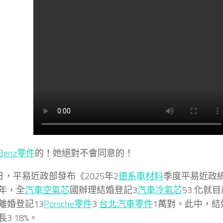
Benz零件
的！她絕對不會同意的！
0日，平易近政部發布《2025年2
德系車材料
季度平易近政統
年，全
汽車空氣芯
國辦理結婚登記3
汽車冷氣芯
53.化就
離婚登記13
Porsche零件
3.
台北汽車零件
1萬對。此中，結
3.18%。