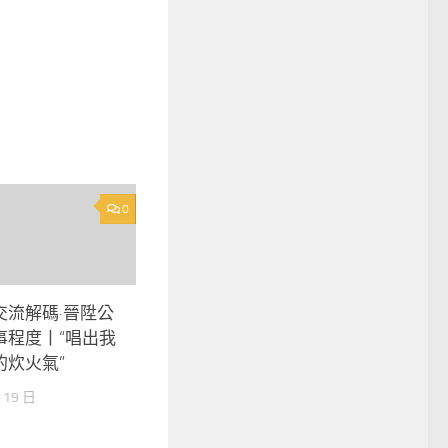
0
交流解碼·晉陞公
事程度丨“唱出我
的炊火氣”
 19 日