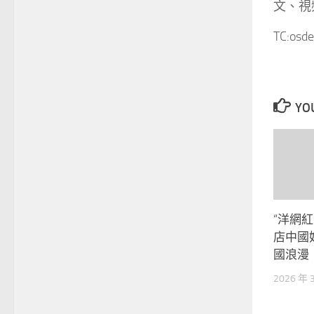
文、視頻
TC:osde
YOU
“洋網
店中國
國浪漫
2026 年 