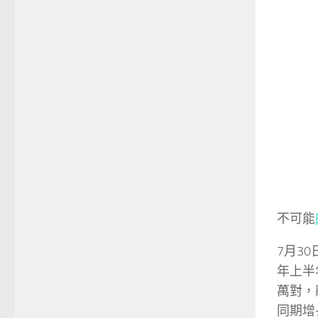
不可能
7月3
年上半
萬對，
同期增長