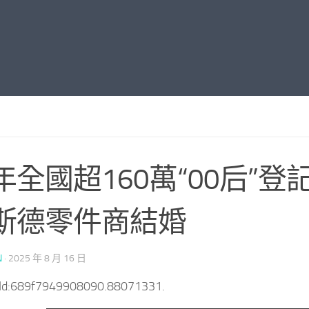
年全國超160萬“00后”登記
斯德零件商結婚
N
·
2025 年 8 月 16 日
tId:689f7949908090.88071331.