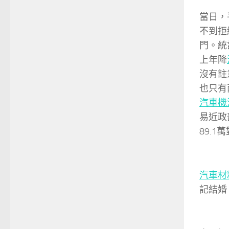
當日，
不到拒
門。統
上年降
沒有註
也只有
汽車機
易近政
89.1
汽車材
記結婚