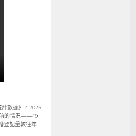
計數據》。2025
目前的情況——”9
婚登記量較往年