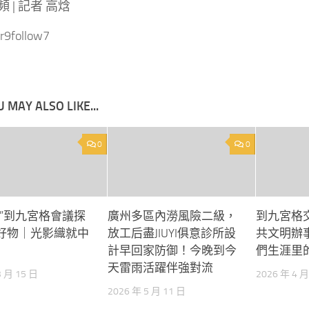
 | 記者 高焓
r9follow7
 MAY ALSO LIKE...
0
0
紅”到九宮格會議探
廣州多區內澇風險二級，
到九宮格
好物｜光影織就中
放工后盡JIUYI俱意診所設
共文明辦
計早回家防御！今晚到今
們生涯里
天雷雨活躍伴強對流
3 月 15 日
2026 年 4 月
2026 年 5 月 11 日