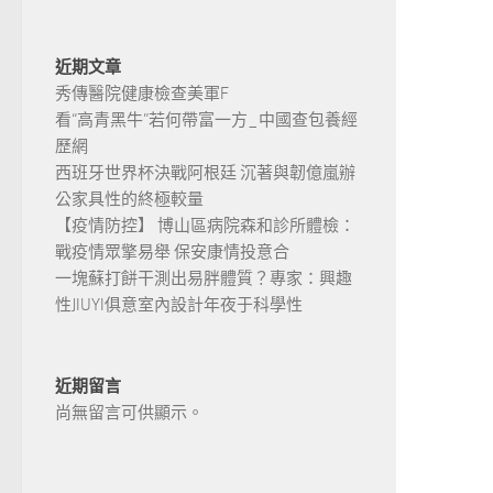
近期文章
秀傳醫院健康檢查美軍F
看“高青黑牛”若何帶富一方_中國查包養經
歷網
西班牙世界杯決戰阿根廷 沉著與韌億嵐辦
公家具性的終極較量
【疫情防控】 博山區病院森和診所體檢：
戰疫情眾擎易舉 保安康情投意合
一塊蘇打餅干測出易胖體質？專家：興趣
性JIUYI俱意室內設計年夜于科學性
近期留言
尚無留言可供顯示。