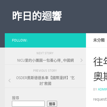
Skip to content
昨日的迴響
FOLLOW:
未分類
NEXT STORY
往
NICU里的小團圓一包養心得_中國網
PREVIOUS STORY
奧
OSDER奧斯德德系車【國際漫評】“乞
討”救國
BY
ADMI
搜尋
reques
搜尋