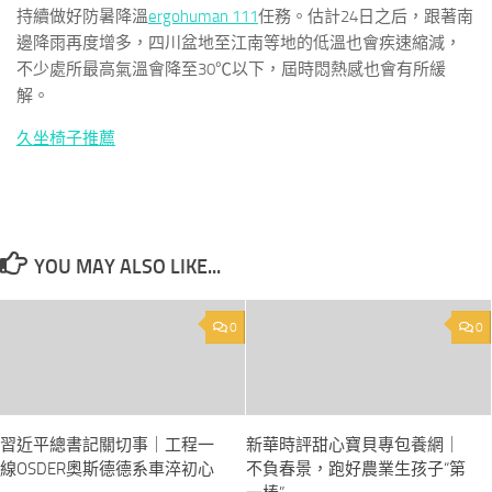
持續做好防暑降溫
ergohuman 111
任務。估計24日之后，跟著南
邊降雨再度增多，四川盆地至江南等地的低溫也會疾速縮減，
不少處所最高氣溫會降至30℃以下，屆時悶熱感也會有所緩
解。
久坐椅子推薦
YOU MAY ALSO LIKE...
0
0
習近平總書記關切事｜工程一
新華時評甜心寶貝專包養網｜
線OSDER奧斯德德系車淬初心
不負春景，跑好農業生孩子“第