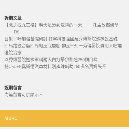
近期文章
【念之找九宮格】明天是遭到洗禮的一天 ——孔孟故鄉研學
——D8
習近平吁加強基礎研討 打牢科技強國建秀傳醫院巡檢設基礎
四馬路觀音廟四周組屋底層咖啡店掉火 一秀傳醫院費用人嗆煙
送院治療
以秀傳醫院巡檢軍稱兩天內打擊伊黎逾250個目標
特OSDER奧斯德汽車材料別產線輔助260多名寶媽失業
近期留言
尚無留言可供顯示。
MORE