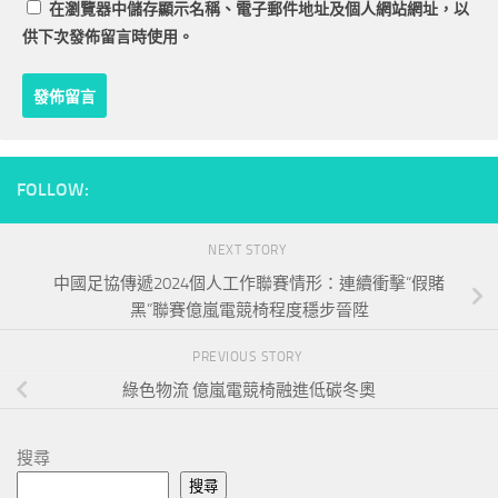
在
瀏覽器
中儲存顯示名稱、電子郵件地址及個人網站網址，以
供下次發佈留言時使用。
FOLLOW:
NEXT STORY
中國足協傳遞2024個人工作聯賽情形：連續衝擊“假賭
黑”聯賽億嵐電競椅程度穩步晉陞
PREVIOUS STORY
綠色物流 億嵐電競椅融進低碳冬奧
搜尋
搜尋