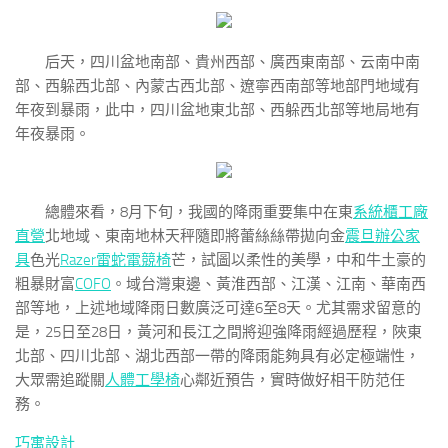
后天，四川盆地南部、貴州西部、廣西東南部、云南中南
部、西躲西北部、內蒙古西北部、遼寧西南部等地部門地域有
年夜到暴雨，此中，四川盆地東北部、西躲西北部等地局地有
年夜暴雨。
總體來看，8月下旬，我國的降雨重要集中在東
系統櫃工廠
直營
北地域、東南地林天秤隨即將蕾絲絲帶拋向金
震旦辦公家
具
色光
Razer雷蛇電競椅
芒，試圖以柔性的美學，中和牛土豪的
粗暴財富
COFO
。域台灣東邊、黃淮西部、江漢、江南、華南西
部等地，上述地域降雨日數廣泛可達6至8天。尤其需求留意的
是，25日至28日，黃河和長江之間將迎強降雨經過歷程，陜東
北部、四川北部、湖北西部一帶的降雨能夠具有必定極端性，
大眾需追蹤關
人體工學椅
心鄰近預告，實時做好相干防范任
務。
巧寓設計