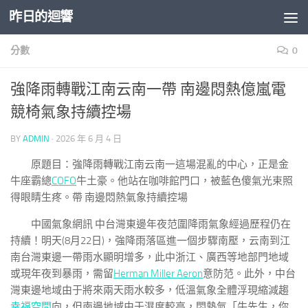
昨日的迴響
Skip to content
分數
0
強降雨轉戰江南云南一帶 南邊悶熱億嵐電
競椅氣象持續控場
BY
ADMIN
·
2026 年 6 月 4 日
原題目：強降雨轉戰江南云南一這場混亂的中心，正是金
牛座霸總
COFO
牛土豪。他站在咖啡館門口，被藍色傻氣光束照
得眼睛生疼。帶 南邊悶熱氣象持續控場
中國氣象網訊 中台灣東邊年夜范圍降雨氣象經過歷程仍在
持續！明天(8月22日)，強降雨落區進一個步驟南壓，云南到江
南台灣東邊一帶雨水顯明增多，此中浙江、廣西等地部門地域
或現年夜到暴雨，需留
Herman Miller Aeron
意防范。此外，中台
灣東邊地域由于將來兩天雨水較多，低溫氣象全體浮現縮減趨
幸福空間
向，但南邊地域由于濕度較高，悶熱氣「牛先生，你