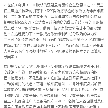
20世紀80年月，VHP晚期的沉著風格開端產生變更。在RSS第三
任主席迪奧拉斯的引導下，RSS開端將積極的政治視為傳佈印度
教平易近族主義的主要東西，這與迪奧拉斯的後任防止公然宣
揚并限制RSS和VHP公然表白政治態度的做法分歧。標的目的轉
變之后，VHP似乎合適于動員一個以宗教需求為基本的群眾活
動。在這種情形下，宗教成為政治權利和成分政治的無力東
西。VHP逐步走向前臺，經由過程“印度教處于風險之中”和“羅摩
神廟活動”走到政治聚光燈下。印度“the Wire”消息網稱，跟著印
人黨在2014年年夜選中獲勝，VHP開端公然表達本身的認識形
狀崇奉。
據印度“the Wire”消息網報道，VHP試圖從選舉範疇之外干涉印
度政治。作為一個宗教組織，它盡力影響政策和轉變政治過
程。恰是從這一不雅點動身，它試圖樹立對平易近主的批評，
并轉變國民的概念。它還批駁印度憲法，并呼吁印度當局加倍
追蹤關心“印度教的好處”。謝超告知《舉世時報》記者，VHP屬
于強硬的印度教平易近族主義組織，在印度教平易近族主義題
目上，其態度比印人黨更為保守。VHP一名擔任人曾因批駁莫迪
當局在印度教平易近族主義題目上不敷強硬而遭到RSS撤職。