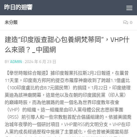
昨日的迴響
Skip to content
未分類
0
建造“印度版查甜心包養網梵蒂岡”，VHP什
么來頭？_中國網
BY
ADMIN
·
2024 年 6 月 23 日
【舉世時報綜合報道】據印度報業托拉斯2月2日報道，在曩昔
11天里，印度南方邦阿約提亞市羅摩神廟收到了跨越1.1億盧比
（100印度盧比約合8.7元國民幣）的捐錢。1月22日，印度總理
莫迪為該神廟開幕，這是他以及在朝的印度國民黨（印人黨）
的巔峰時辰，而為他展路的是一個名為世界印度教年夜會
（VHP）的組織。這一組織是由印人黨母體公民志愿辦事團
（RSS）前引導人和一些宗教魁首配合倡議組建的。依據美國喬
治城年夜學的一個研討項目，VHP是RSS的文明分支。VHP在印
人黨的成長經過歷程中施展了主要感化，但也曾被美國當局部