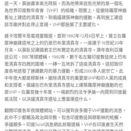
這一天，莫迪盡享高光時辰，而為他帶來這些光榮的是一個名
為世界印度教年夜會（VHP）的組織。現實上，從撤除羅摩神廟
舊址上建造的清真寺，到倡議建築神廟的運動，再到施工建造
該寺廟并對此停止宣揚，VHP都施展了主要感化。
據卡塔爾半島電視臺報道，直到1992年12月6日早上，聳立在羅
摩神廟建造地之上的仍是巴布里清真寺，一座建于16世紀20年
月末、以莫臥兒建國君主巴布爾定名的清真寺。澳年夜利亞播
送公司、BBC等媒體稱，1992年，數千名左翼印度教徒爬上巴布
里清真寺四周的圍墻，一磚一瓦地拆了這座清真寺。這招致印
度各地迸發了連續數月的暴力運動，形成2000多人逝世亡，此
中年夜大都是穆斯林。撤除清真寺的重要是VHP和印人黨的成員
和支撐者，倡議在巴布里清真寺遺址上建築羅摩神廟運動的也
是VHP。在曩昔幾十年里，一場劇烈的法令爭論一向鬧到印度最
高法院，以決議清真寺遺址上應當建造什么。
翻開印度各年夜媒體網站，可以搜到良多關于VHP運動的消息，
此中不少都觸及政治與宗教，包含印度教徒與穆斯林的牴觸，
爭議頗多。印度Scroll消息網此前報道稱，VHP在印度產生天然