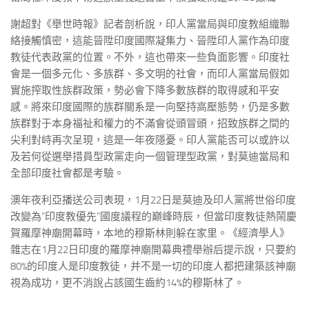
謝超對《舉世時報》記者剖析說，印人黨當局與印度教組織聯
絡接觸慎密，這能晉陞印度國際凝集力、晉陞印人黨作為印度
教徒代表政黨的位置。不外，這也帶來一些負面影響。印度社
會是一個多元化、多族群、多文明的社會，而印人黨當局假如
實施搾取性族群政策，勢必會下降多數族群的取得感和平安
感。將來印度國際的族群關系是一向堅持高壓態勢，仍是多數
族群對于本身福祉和權力的不滿會從頭冒頭，招致族群之間的
尖利對峙再次呈現，這是一年夜隱憂。印人黨能否可以或許以
及若何從選舉措員型政黨走向一個管理型政黨，對莫迪當局和
全部印度社會都是考驗。
澳年夜利亞播送公司表現，1月22日是莫迪及印人黨將世俗印度
改變為“印度教優先”國度議程的巔峰時辰，但當印度教徒熱鬧慶
賀羅摩神廟開幕時，本地的穆斯林則躲在家里。《經濟學人》
雜志在1月22日印度的羅摩神廟開幕典禮舉辦后提示說，只要約
80%的印度人是印度教徒，并不是一切的印度人都把建築該神廟
視為成功，更不消說占該國生齒約14%的穆斯林了。