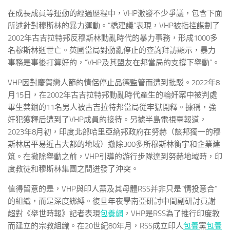
在成長成員等運動的經過歷程中，VHP激發不少爭議，包含下面
所述針對穆斯林的暴力運動。“橋建議”表現，VHP被指控謀劃了
2002年古吉拉特邦反穆斯林動亂時代的暴力事務，形成1000多
名穆斯林逝世亡。英國當局對動亂停止的查詢拜訪顯示，暴力
事務是事後打算好的，“VHP及其盟友在邦當局的支撐下舉動”。
VHP因對慶賀戀人節的情侶停止品德監管而遭到批駁。2022年8
月15日，在2002年古吉拉特邦動亂時代產生的輪奸案中被判處
畢生禁錮的11名男人被古吉拉特邦當局從牢獄開釋。據稱，強
奸犯獲釋后遭到了VHP成員的接待。另據半島電視臺報道，
2023年8月初，印度北部哈里亞納邦政府在努赫（該邦獨一的穆
斯林居平易近占大都的地域）撤除300多所穆斯林衡宇和企業建
筑。在撤除舉動之前，VHP引導的游行步隊達到努赫地域時，印
度教徒和穆斯林集團之間迸發了沖突。
值得留意的是，VHP與印人黨及其母體RSS并非只是“情投意合”
的組織，而是深度綁縛。復旦年夜學南亞研討中間副研討員謝
超對《舉世時報》記者表現
包養網
，VHP是RSS為了推行印度教
而建立的宗教組織。在20世紀80年月，RSS成立印人
包養
黨
包養