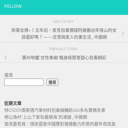
FOLLOW:
NEXT STORY
新華全媒+丨五年后，查覓包養價錢阿誰搬出年夜山的女
孩還好嗎？——吉雪與家人的重生活_中國網
PREVIOUS STORY
廣州地鐵“女性車廂”親身經歷查甜心包養網記
搜尋
搜尋
近期文章
特OSDER奧斯德汽車材料別產線輔助260多名寶媽失業
嶗山漁村“上山下查包養網海”的演變_中國網
發改委官員：煤炭還是中國應對復雜動力形勢的最年夜底氣