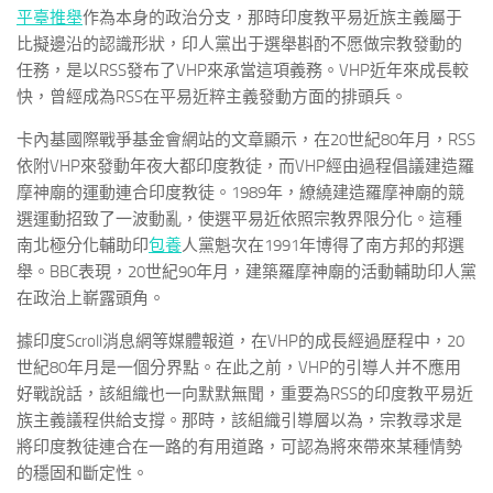
平臺推舉
作為本身的政治分支，那時印度教平易近族主義屬于
比擬邊沿的認識形狀，印人黨出于選舉斟酌不愿做宗教發動的
任務，是以RSS發布了VHP來承當這項義務。VHP近年來成長較
快，曾經成為RSS在平易近粹主義發動方面的排頭兵。
卡內基國際戰爭基金會網站的文章顯示，在20世紀80年月，RSS
依附VHP來發動年夜大都印度教徒，而VHP經由過程倡議建造羅
摩神廟的運動連合印度教徒。1989年，繚繞建造羅摩神廟的競
選運動招致了一波動亂，使選平易近依照宗教界限分化。這種
南北極分化輔助印
包養
人黨魁次在1991年博得了南方邦的邦選
舉。BBC表現，20世紀90年月，建築羅摩神廟的活動輔助印人黨
在政治上嶄露頭角。
據印度Scroll消息網等媒體報道，在VHP的成長經過歷程中，20
世紀80年月是一個分界點。在此之前，VHP的引導人并不應用
好戰說話，該組織也一向默默無聞，重要為RSS的印度教平易近
族主義議程供給支撐。那時，該組織引導層以為，宗教尋求是
將印度教徒連合在一路的有用道路，可認為將來帶來某種情勢
的穩固和斷定性。