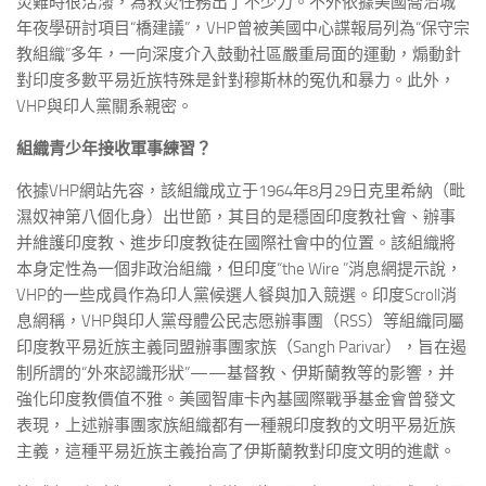
災難時很活潑，為救災任務出了不少力。不外依據美國喬治城
年夜學研討項目“橋建議”，VHP曾被美國中心諜報局列為“保守宗
教組織”多年，一向深度介入鼓動社區嚴重局面的運動，煽動針
對印度多數平易近族特殊是針對穆斯林的冤仇和暴力。此外，
VHP與印人黨關系親密。
組織青少年接收軍事練習？
依據VHP網站先容，該組織成立于1964年8月29日克里希納（毗
濕奴神第八個化身）出世節，其目的是穩固印度教社會、辦事
并維護印度教、進步印度教徒在國際社會中的位置。該組織將
本身定性為一個非政治組織，但印度“the Wire ”消息網提示說，
VHP的一些成員作為印人黨候選人餐與加入競選。印度Scroll消
息網稱，VHP與印人黨母體公民志愿辦事團（RSS）等組織同屬
印度教平易近族主義同盟辦事團家族（Sangh Parivar），旨在遏
制所謂的“外來認識形狀”——基督教、伊斯蘭教等的影響，并
強化印度教價值不雅。美國智庫卡內基國際戰爭基金會曾發文
表現，上述辦事團家族組織都有一種親印度教的文明平易近族
主義，這種平易近族主義抬高了伊斯蘭教對印度文明的進獻。