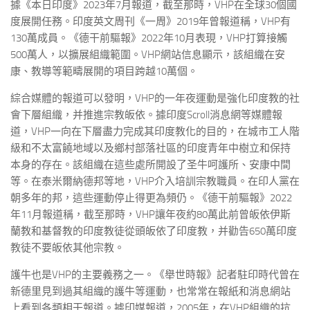
據《本日印度》2023年7月報道，截至那時，VHP在全球30個國
度展開任務。印度英文周刊《一周》2019年曾報道稱，VHP有
130萬成員。《德干前驅報》2022年10月表現，VHP打算接觸
500萬人，以擴展組織範圍。VHP網站信息顯示，該組織在安
康、教導等範疇展開的項目跨越10萬個。
綜合媒體的報道可以發明，VHP的一年夜運動是強化印度教的社
會下層組織，并推進宗教皈依。據印度Scroll消息網等媒體報
道，VHP一向在下層盡力完成其印度教化的目的，在城市工人階
級和不太富饒地域以及鄉村部落社區的印度青年中樹立和保持
本身的存在。該組織在這些處所開設了圣牛呵護所、安康中間
等。在泰米爾納德邦等地，VHP介入培訓宗教職員。在印人黨在
朝多年的邦，這些運動停止得更為頻仍。《德干前驅報》2022
年11月報道稱，截至那時，VHP讓年夜約80萬此前曾皈依伊斯
蘭教和基督教的印度教徒從頭皈依了印度教，并勸告650萬印度
教徒不要皈依其他宗教。
護牛也是VHP的主要義務之一。《舉世時報》記者駐印時代曾在
新德里見到過其組織的護牛等運動，也常常在報紙和消息網站
上看到各類相干報道。據印媒報道，2005年，在VHP組織的抗