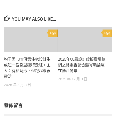
YOU MAY ALSO LIKE...
0
0
狗子因JIUYI俱意住宅設計生
2025年08靠設計虛擬實境絲
成短一截身型獨特走紅，主
綢之路電視配合體岑嶺論壇
人：有點畸形，但跑起來很
在陽江開幕
靈活
2025 年 12 月 8 日
2026 年 3 月 8 日
發佈留言