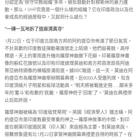
分認定為“保守宗教組織”多年，被批鼓動針對穆斯林的暴力運
動。那么，VHP究竟是一個什么樣的組織？它在印度政治以及社
會成長的經過歷程中，又起到什么感化？
“一磚一瓦地拆了這座清真寺”
1月22日，位于印度北部南方邦的阿約提亞市佈滿了節日氣氛，
不計其數的印度教徒揮動著旗號走上陌頭，他們敲著鼓，高呼
標語，天上的軍用直升機向羅摩神廟撒下花瓣。印著羅摩神畫
像的躲紅花旗號以及印有印度總理莫迪和南方邦首席部長阿迪
蒂亞納特頭像的橫幅掛滿街道。據BBC報道，這一天，莫迪在阿
約提亞市為羅摩神廟舉辦開幕典禮，近8000人受邀列席，包含
印度頂級片子明星和板球活動員。“明天將被載進史冊……顛末多
年的‘奮斗’和有數的‘就義’，羅摩神終于‘回家’了。”莫迪在典禮停
止后如許說。
羅摩神廟被稱為“印度版梵蒂岡”。英國《經濟學人》雜志稱，阿
約提亞市是印度教最受尊重的神之一羅摩神故事的中間，對印
度在朝黨印度國民黨（印人黨）來說極為主要。對莫迪來說，
很難想象還有比1月22日掌管神廟開幕典禮更自得的時辰了。在