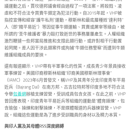
議運動之后，賈坎德邦議會經由過程了一項法案，將殺戮、凌
虐和不符合法令買賣牛類定為犯法行動。自2015年起，VHP被
指控宣傳和縱容“護牛私刑”運動，穆斯林和最底層種姓“達利特”
人（即“賤平易近”）等因從事牛類運輸、買賣或屠宰等緣由，被
所謂的“圣牛維護者”暴力毆打致逝世的事務屢屢產生。人權組織
激烈鞭撻一些邦當局推進和支撐此類行動，或許對相干行動置
若罔聞。差人因干涉此類案件或拘捕“牛類任務警察”而遭到牛類
維護組織成員的要挾。
還有報道顯示，VHP帶有半軍事化的性質，成長青少年景員接收
軍事練習。美國印裔穆斯林組織“印裔美國穆斯林理事會”
（IAMC）2023年6月曾發文，稱VHP及其青年分支印度青年平易
近兵（Bajrang Dal）在南方邦、古吉拉特邦等印度多地不符合法
令舉
包養網
辦槍支練習營，受訓成員包含女孩。在此之前，VHP
曾回應表現，印度青年平易近兵等組織的運動是“體育錘煉”，包
含瑜伽、操練和射擊操練，不是媒體報道的兵器練習營。VHP
說，組織這些運動是為了進步受訓職員的身材以及精力本質。
與印人黨及其母體RSS深度綁縛