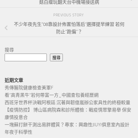
菇白瘤玩翻天台中機場接送病
PREVIOUS STORY
不少年夜先生“08靠設計佈置怕落后”選擇提早練習 若何
防止“跑偏”？
搜尋
搜尋
近期文章
秀傳醫院健康檢查美軍F
看“高青黑牛”若何帶富一方_中國查包養經歷網
西班牙世界杯決戰阿根廷 沉著與韌億嵐辦公家具性的終極較量
【疫情防控】 博山區病院森和診所體檢：戰疫情眾擎易舉 保安
康情投意合
一塊蘇打餅干測出易胖體質？專家：興趣性JIUYI俱意室內設計
年夜于科學性