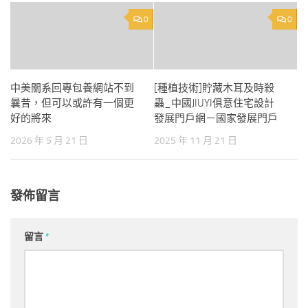
0
0
中美關系回專包養網站不到
[種植技術]貯藏木耳及時殺
曩昔，但可以或許有一個更
蟲_中國JIUYI俱意住宅設計
好的將來
發展門戶網－國家發展門戶
2026 年 5 月 21 日
2025 年 11 月 21 日
發佈留言
留言
*