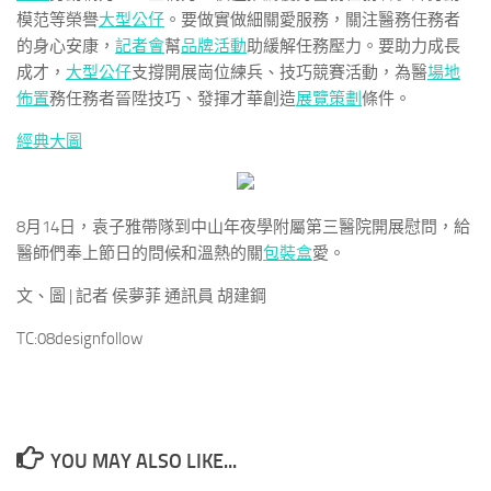
模范等榮譽
大型公仔
。要做實做細關愛服務，關注醫務任務者
的身心安康，
記者會
幫
品牌活動
助緩解任務壓力。要助力成長
成才，
大型公仔
支撐開展崗位練兵、技巧競賽活動，為醫
場地
佈置
務任務者晉陞技巧、發揮才華創造
展覽策劃
條件。
經典大圖
8月14日，袁子雅帶隊到中山年夜學附屬第三醫院開展慰問，給
醫師們奉上節日的問候和溫熱的關
包裝盒
愛。
文、圖 | 記者 侯夢菲 通訊員 胡建鋼
TC:08designfollow
YOU MAY ALSO LIKE...