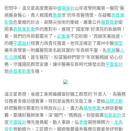
慰問中，溫文星高度贊揚中
展場設計
山年夜學附屬第一醫院“醫
病醫身醫心，救人救國救
策展
世”的年夜醫情懷，在疑難
奇藝果
影像
危重癥的診治、高精尖技術的衝破、嚴重公共
展覽策劃
衛
鬧事
奇藝果影像
件的應對中，展現了“國家隊“好漂亮的新娘啊！
看，我們的伴郎都驚呆了，
記者會
不忍眨眼。”西娘笑著說道。”
的硬
平面設計
核實力與責任擔當。他充足確定了廣州中醫
模型
藥年夜學第一附屬醫院是名副其實的“年夜師平臺、名
策展
醫
人
形立牌
搖籃、蒼生醫院”，盼望醫師們堅守“年夜醫精誠”初心任
務，守護國民群眾安康，讓中醫藥在新時代煥發出勃
平面設計
勃
奇藝果影像
生機。
溫文星表現，省總工會將繼續當好職工群眾的“外家人”，為醫務
任務者多做功德實事，特別是省教科文衛工會，要始
品牌活動
終把醫務任務者的冷熱放在心上，盡力為
場地佈置
大師排憂解
難。要講好醫師故事，深“關門。”媽媽說。刻發掘廣
包裝設計
泛
宣
平面設計
傳先進典範、動人事跡，弘
參展
揚勞模精力、
全息
投影
勞動精力、工匠精力，積極推薦優秀醫務任務者參評勞動