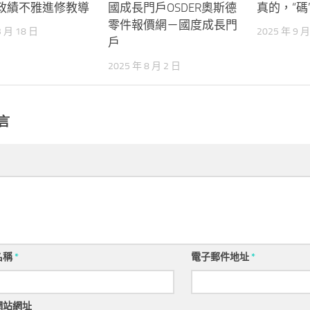
政績不雅進修教導
國成長門戶OSDER奧斯德
真的，“碼
零件報價網－國度成長門
3 月 18 日
2025 年 9 月
戶
2025 年 8 月 2 日
言
名稱
*
電子郵件地址
*
網站網址