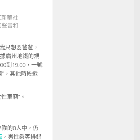
（新華社
的聲音和
“我只想要爸爸，
根據廣州地鐵的規
0到19:00，一號
廂”，其他時段還
性車廂”。
排隊的8人中，仍
薦
，男性乘客排錯