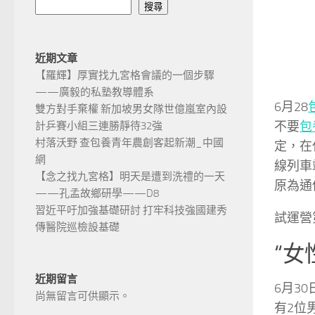
搜尋
近期文章
【羅輝】厚實找九宮格會議的一個步驟
——廣毅的私塾教導體系
6月28
雙方對手棄權 新加坡男女隊世億嵐室內設
不要
包
計乒賽小組三連勝靜待32強
村落沃野 查包養青年農創客起新潮_中國
定，在任
網
線列車
【念之找九宮格】明天是遭到洗禮的一天
原為通
——孔孟故鄉研學——D8
習近平吁加強基礎研討 打牢科技強國建秀
試運營
傳醫院巡檢設基礎
“女
近期留言
6月3
尚無留言可供顯示。
有2位