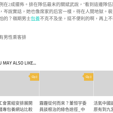
例在2成擺佈。排在隊伍最末的關斌武說，“看到這邊隊伍
，岑說實話，她也像席家的后宮一樣，待在人間地獄。裴
怕的？嶺期男士
包養
不克不及坐，挺不便利的啊，再上不
有男性乘客排
 MAY ALSO LIKE...
0
0
工會黨組安排展開
霧霾從何而來？董恒宇委
活氣中國
踐專包養網站比較
員談根治的綠色途徑_中
原有到九