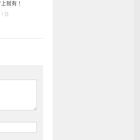
”上就有！
 7 日