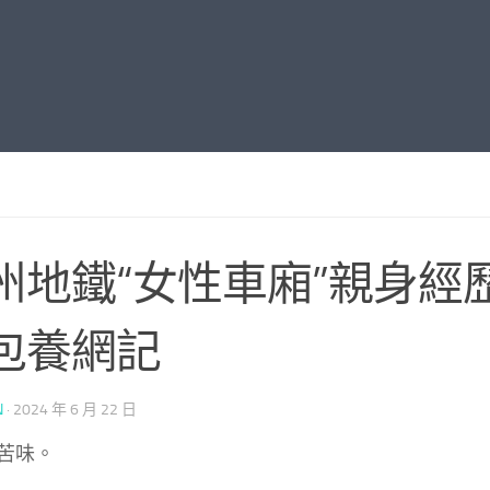
州地鐵“女性車廂”親身經
包養網記
N
·
2024 年 6 月 22 日
苦味。