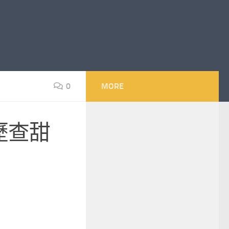
0
MORE
歷查甜