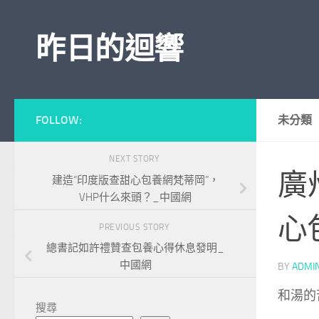
Skip to content
昨日的迴響
FOLLOW:
未分類
NEXT STORY
廣
建造“印度版查甜心包養網梵蒂岡”，
VHP什么來頭？_中國網
心
PREVIOUS STORY
總書記如許禮贊查包養心得休息發明_
中國網
BY
ADMI
和湯的
搜尋