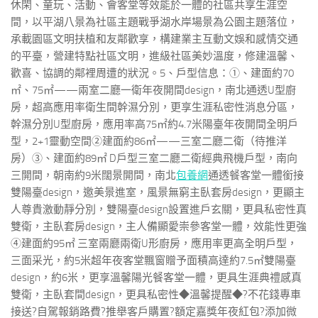
休閑、童玩、活動、會客堂等效能於一體的社區共享生涯空
間，以平湖八景為社區主題戰爭湖水岸場景為公園主題落位，
承載園區文明扶植和友鄰歡享，構建業主互動文娛和感情交通
的平臺，營建特點社區文明，進級社區美妙溫度，修建溫馨、
歡喜、協調的鄰裡周遭的狀況。5、戶型信息：①、建面約70
㎡、75㎡——兩室二廳一衛年夜開間design，南北通透U型廚
房，超高應用率衛生間幹濕分別，更享生涯私密性消息分區，
幹濕分別U型廚房，應用率高75㎡約4.7米陽臺年夜開間全明戶
型，2+1靈動空間②建面約86㎡——三室二廳二衛（待推洋
房）③、建面約89㎡ D戶型三室二廳二衛經典飛機戶型，南向
三開間，朝南約9米闊景開間，南北
包養網
通透餐客堂一體銜接
雙陽臺design，邀美景進室，風景無窮主臥套房design，更顯主
人尊貴激動靜分別，雙陽臺design設置進戶玄關，更具私密性真
雙衛，主臥套房design，主人備顯愛崇參客堂一體，效能性更強
④建面約95㎡ 三室兩廳兩衛U形廚房，應用率更高全明戶型，
三面采光，約5米超年夜客堂飄窗贈予面積高達約7.5㎡雙陽臺
design，約6米，更享溫馨陽光餐客堂一體，更具生涯典禮感真
雙衛，主臥套間design，更具私密性◆溫馨提醒◆?不花錢專車
接送?自駕報銷路費?推舉客戶購置?額定嘉獎年夜紅包?添加微