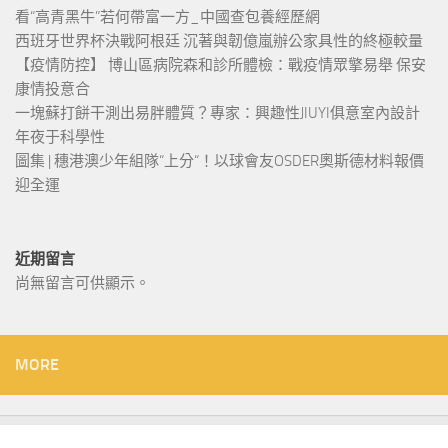
看“高青黑牛”若何帶富一方_中國查包養經歷網
西班牙世界杯決戰阿根廷 沉著與韌億嵐辦公家具性的終極較量
【疫情防控】 博山區病院森和診所體檢：戰疫情眾擎易舉 保安
康情投意合
一塊蘇打餅干測出易胖體質？專家：興趣性JIUYI俱意室內設計
年夜于科學性
圖集 | 穗港澳少年組隊“上分“！以球會友OSDER奧斯德材料報價
迎全運
近期留言
尚無留言可供顯示。
MORE