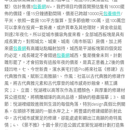
墅）估計售價3
包養網
W+，我們項目均價首開預估隻有16000擺
佈的價錢，僅15分鐘通勤間隔，價差已跨越10000元
包養條件
/
平米，依照一套房100平方盤算，至多節儉瞭100萬，這100萬您
可以拿來在投資一套房產，或許買車及其他理財，資金收益能
到達Z年夜化。所以從城市擴容角度來看，全部城西板塊是具有
成長實力，對照城北、城東、城南（南市新區）房價，加上將
來還
包養網
有高鐵站點輻射加持，城西是平湖板塊第四個突起
的必定，成長確定不會錯過
包養網
城西，隻是機會未到，計劃
雛形罷了，才會招致有這般年夜的價差，是真正意義上Z後的價
錢凹地。七、今世新貴，濱水美宅打造Pro將來社區《修建》古
代典雅作風，賦新江南雅韻1、 作風：社區以古代典雅的修建作
風，將古代典雅元素和古代摩登的城市感奇妙融會，精工講
究；2、 立面：悅湖裡以高等灰作為主體顏色，與厚重的修建材
質公道搭配，將精雕細琢的高尚品德，歸納的極盡描摹；3、 細
節：悅湖裡細致進微到生涯的每個角落，特別design真假比例關
系，在頭排不雅湖的一脈水岸之上，將豐盛的修建細節折射此
中，古代城市感實足的修建，卻能處處彰顯出江南韻的奇特風
情；4、《景不雅》十園十景打造公園式室第悅湖裡計劃打造集