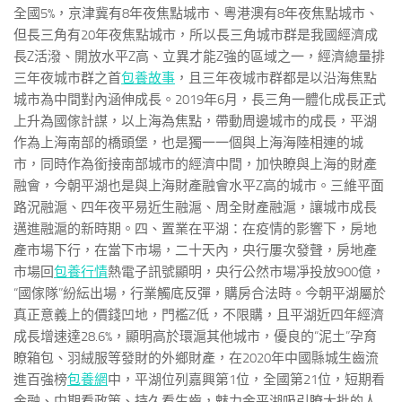
全國5%，京津冀有8年夜焦點城市、粵港澳有8年夜焦點城市、
但長三角有20年夜焦點城市，所以長三角城市群是我國經濟成
長Z活潑、開放水平Z高、立異才能Z強的區域之一，經濟總量排
三年夜城市群之首
包養故事
，且三年夜城市群都是以沿海焦點
城市為中間對內涵伸成長。2019年6月，長三角一體化成長正式
上升為國傢計謀，以上海為焦點，帶動周邊城市的成長，平湖
作為上海南部的橋頭堡，也是獨一一個與上海海陸相連的城
市，同時作為銜接南部城市的經濟中間，加快瞭與上海的財產
融會，今朝平湖也是與上海財產融會水平Z高的城市。三維平面
路況融滬、四年夜平易近生融滬、周全財產融滬，讓城市成長
邁進融滬的新時期。四、置業在平湖：在疫情的影響下，房地
產市場下行，在當下市場，二十天內，央行屢次發聲，房地產
市場回
包養行情
熱電子訊號顯明，央行公然市場凈投放900億，
“國傢隊”紛紜出場，行業觸底反彈，購房合法時。今朝平湖屬於
真正意義上的價錢凹地，門檻Z低，不限購，且平湖近四年經濟
成長增速達28.6%，顯明高於環滬其他城市，優良的“泥土”孕育
瞭箱包、羽絨服等發財的外鄉財產，在2020年中國縣城生齒流
進百強榜
包養網
中，平湖位列嘉興第1位，全國第21位，短期看
金融、中期看政策、持久看生齒，魅力金平湖吸引瞭大批的人