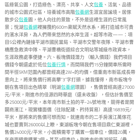
區綠氧公園，打造綠色、漂亮、共享、人文
包養
、活氣、品德
的城市公園式社區，培養城市高階
包養網
生涯宜居謐境。居傢
散步公
包養
園，他人向往的景致，不外是這裡生涯的日常風
景；悅湖
包養網
裡擁攬約600m稟賦天然水系，將打造城市可貴
的濱水洋房，為人們帶來悠然的水岸生涯。超等市政——：項
目5公裡內鏈接平湖市國民當局、平湖市交警年夜隊、平湖市曹
橋應急救濟中隊、平湖曹橋街道綜合文明站等城級市政資本，
生涯政務處事便捷。六、板塊價錢潛力 （輸入價錢）我們項目
價錢今朝還處於低位
包養行情
，而間隔我們15分鐘開車所需時
間半徑5KM范圍內都曾經高達2W+的均價，借重南市新區成長帶
意向上，將來售價行將高攀“3”字打頭，據我懂得，南市板塊今
朝在售項目出色晴翠（明湖
包養網
璟園），售價曾經高達27000
元/平米，剛進市的佳源四時華庭（還未收盤），但估計售價至
多25000元/平米，本年南市新土拍的平-24號地塊，競得者是開
闢商濱江，現實樓面價（往除配建、矜持貿易）高達16839元/
平米，那將來的售價可想而知，就連南市的二手房濱江萬傢花
城也要賣到26000以上瞭，東湖板塊今朝在售項目鼎仁東湖裡，
售價24000元/平米，小面積需零丁購置一個車位，價錢20萬，
年夜面積需購置2個、甚至3個車位，剛進市的東湖留莊（疊