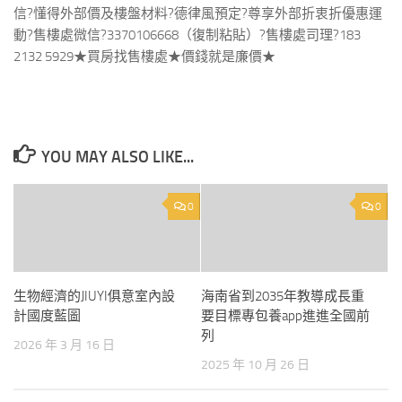
信?懂得外部價及樓盤材料?德律風預定?尊享外部折衷折優惠運
動?售樓處微信?3370106668（復制粘貼）?售樓處司理?183
2132 5929★買房找售樓處★價錢就是廉價★
YOU MAY ALSO LIKE...
0
0
生物經濟的JIUYI俱意室內設
海南省到2035年教導成長重
計國度藍圖
要目標專包養app進進全國前
列
2026 年 3 月 16 日
2025 年 10 月 26 日