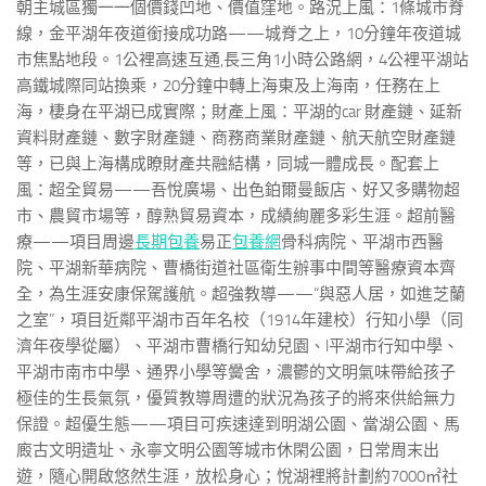
朝主城區獨一一個價錢凹地、價值窪地。路況上風：1條城市脊
線，金平湖年夜道銜接成功路——城脊之上，10分鐘年夜道城
市焦點地段。1公裡高速互通,長三角1小時公路網，4公裡平湖站
高鐵城際同站換乘，20分鐘中轉上海東及上海南，任務在上
海，棲身在平湖已成實際；財產上風：平湖的car 財產鏈、延新
資料財產鏈、數字財產鏈、商務商業財產鏈、航天航空財產鏈
等，已與上海構成瞭財產共融結構，同城一體成長。配套上
風：超全貿易——吾悅廣場、出色鉑爾曼飯店、好又多購物超
市、農貿市場等，醇熟貿易資本，成績絢麗多彩生涯。超前醫
療——項目周邊
長期包養
易正
包養網
骨科病院、平湖市西醫
院、平湖新華病院、曹橋街道社區衛生辦事中間等醫療資本齊
全，為生涯安康保駕護航。超強教導——“與惡人居，如進芝蘭
之室”，項目近鄰平湖市百年名校（1914年建校）行知小學（同
濟年夜學從屬）、平湖市曹橋行知幼兒園、l平湖市行知中學、
平湖市南市中學、通界小學等黌舍，濃鬱的文明氣味帶給孩子
極佳的生長氣氛，優質教導周遭的狀況為孩子的將來供給無力
保證。超優生態——項目可疾速達到明湖公園、當湖公園、馬
廄古文明遺址、永寧文明公園等城市休閑公園，日常周末出
遊，隨心開啟悠然生涯，放松身心；悅湖裡將計劃約7000㎡社