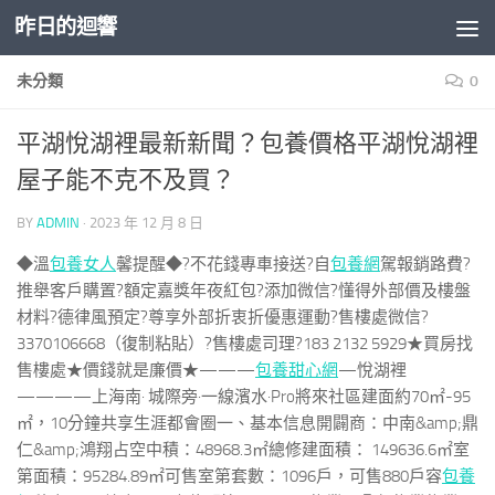
昨日的迴響
Skip to content
未分類
0
平湖悅湖裡最新新聞？包養價格平湖悅湖裡
屋子能不克不及買？
BY
ADMIN
·
2023 年 12 月 8 日
◆溫
包養女人
馨提醒◆?不花錢專車接送?自
包養網
駕報銷路費?
推舉客戶購置?額定嘉獎年夜紅包?添加微信?懂得外部價及樓盤
材料?德律風預定?尊享外部折衷折優惠運動?售樓處微信?
3370106668（復制粘貼）?售樓處司理?183 2132 5929★買房找
售樓處★價錢就是廉價★———
包養甜心網
—悅湖裡
————上海南· 城際旁·一線濱水·Pro將來社區建面約70㎡-95
㎡，10分鐘共享生涯都會圈一、基本信息開闢商：中南&amp;鼎
仁&amp;鴻翔占空中積：48968.3㎡總修建面積： 149636.6㎡室
第面積：95284.89㎡可售室第套數：1096戶，可售880戶容
包養