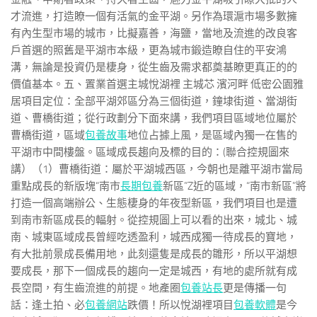
才流進，打造瞭一個有活氣的金平湖。另作為環滬市場多數擁
有內生型市場的城市，比擬嘉善，海鹽，當地及流進的改良客
戶首選的照舊是平湖市本級，更為城市鍛造瞭自住的平安鴻
溝，無論是投資仍是棲身，從生齒及需求都奠基瞭更真正的的
價值基本。五、置業首選主城悅湖裡 主城芯 濱河畔 低密公園雅
居項目定位：全部平湖郊區分為三個街道，鐘埭街道、當湖街
道、曹橋街道；從行政劃分下面來講，我們項目區域地位屬於
曹橋街道，區域
包養故事
地位占據上風，是區域內獨一在售的
平湖市中間樓盤。區域成長趨向及標的目的：(聯合控規圖來
講）（1）曹橋街道：屬於平湖城西區，今朝也是離平湖市當局
重點成長的新版塊“南市
長期包養
新區”Z近的區域，“南市新區”將
打造一個高端辦公、生態棲身的年夜型新區，我們項目也是遭
到南市新區成長的輻射。從控規圖上可以看的出來，城北、城
南、城東區域成長曾經吃透盈利，城西成獨一待成長的寶地，
有大批前景成長備用地，此刻還隻是成長的雛形，所以平湖想
要成長，那下一個成長的趨向一定是城西，有地的處所就有成
長空間，有生齒流進的前提。地產圈
包養站長
更是傳播一句
話：逢土拍、必
包養網站
跌價！所以悅湖裡項目
包養軟體
是今