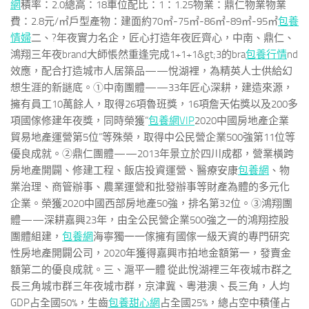
網
積率：2.0總高：18車位配比：1：1.25物業：鼎仁物業物業
費：2.8元/㎡戶型產物：建面約70㎡-75㎡-86㎡-89㎡-95㎡
包養
情婦
二、?年夜實力名企，匠心打造年夜匠齊心，中南、鼎仁、
鴻翔三年夜brand大師悵然重逢完成1+1+1&gt;3的bra
包養行情
nd
效應，配合打造城市人居築品——悅湖裡，為精英人士供給幻
想生涯的新謎底。①中南團體——33年匠心深耕，建造來源，
擁有員工10萬餘人，取得26項魯班獎，16項詹天佑獎以及200多
項國傢修建年夜獎，同時榮獲“
包養網VIP
2020中國房地產企業
貿易地產運營第5位”等殊榮，取得中公民營企業500強第11位等
優良成就。②鼎仁團體——2013年景立於四川成都，營業橫跨
房地產開闢、修建工程、飯店投資運營、醫療安康
包養網
、物
業治理、商管辦事、農業運營和批發辦事等財產為體的多元化
企業。榮獲2020中國西部房地產50強，排名第32位。③鴻翔團
體——深耕嘉興23年，由全公民營企業500強之一的鴻翔控股
團體組建，
包養網
海寧獨一一傢擁有國傢一級天資的專門研究
性房地產開闢公司，2020年獲得嘉興市拍地金額第一，發賣金
額第二的優良成就。三、滬平一體 從此悅湖裡三年夜城市群之
長三角城市群三年夜城市群，京津冀、粵港澳、長三角，人均
GDP占全國50%，生齒
包養甜心網
占全國25%，總占空中積僅占