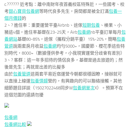
c.?????? 近考點：離中南財年夜首義校區特殊近，一些國考、校
考
甜心寶貝包養網
等時代良多先生，房間都是被全訂滿
包養一
個月價錢
的
2、? 進住率：重要運營平臺Airbnb、途傢
短期包養
、榛果、小
豬這4個，進住率基礎在23-25天，Airb
包養網
nb平臺訂單每月
包
養網站
基礎80-85%，途傢（攜程分銷平臺）15%-20%，簡略
包養
管道
說兩套房月收益
包養網
均勻5000+，國慶節、櫻花季這些特
別時代，8000+（數據僅供參考，小我現實運營分歧會有差別）
3、? 客群：這一年多招待的情侶良多，基礎是過去旅遊的；然
後是先生；再就是出差的比擬多
由於
包養管道
這兩套平易近宿運營今朝都很穩固瞭，接辦就可
以直接上線運
包養情婦
營的，有興趣向的可以聯絡接觸，其他
細節題目詳談（15027022468同步W
包養網單次
X）。預算不在
這個范圍的還請勿擾
包養網
包養網比較