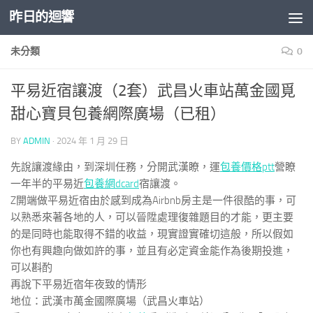
昨日的迴響
Skip to content
未分類
0
平易近宿讓渡（2套）武昌火車站萬金國覓
甜心寶貝包養網際廣場（已租）
BY
ADMIN
·
2024 年 1 月 29 日
先說讓渡緣由，到深圳任務，分開武漢瞭，運
包養價格ptt
營瞭
一年半的平易近
包養網dcard
宿讓渡。
Z開端做平易近宿由於感到成為Airbnb房主是一件很酷的事，可
以熟悉來著各地的人，可以晉陞處理復雜題目的才能，更主要
的是同時也能取得不錯的收益，現實證實確切這般，所以假如
你也有興趣向做如許的事，並且有必定資金能作為後期投進，
可以斟酌
再說下平易近宿年夜致的情形
地位：武漢市萬金國際廣場（武昌火車站）