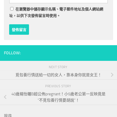
在
瀏覽器
中儲存顯示名稱、電子郵件地址及個人網站網
址，以供下次發佈留言時使用。
FOLLOW:
NEXT STORY
覓包養行情送給一切的女人，靠本身你就是女王！
PREVIOUS STORY
40歲楊怡曬B超公佈pregnant！小5歲老公第一反映竟是
“不覓包養行情要胡說”！
搜尋