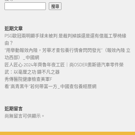
搜尋
近期文章
PSG歐冠兩明顯手球未被判 是裁判掉誤還是還有億嵐工學椅緣
由？
“用舉動報效內陸，芳華才查包養行情會閃閃發光”（報效內陸 立
功西部）_中國網
匠人匠心·2024年齊魯年夜工匠｜尚OSDER奧斯德汽車零件榮
武：以毫厘之功 鑄不凡之器
秀傳醫院健康檢查美軍F
看“高青黑牛”若何帶富一方_中國查包養經歷網
近期留言
尚無留言可供顯示。