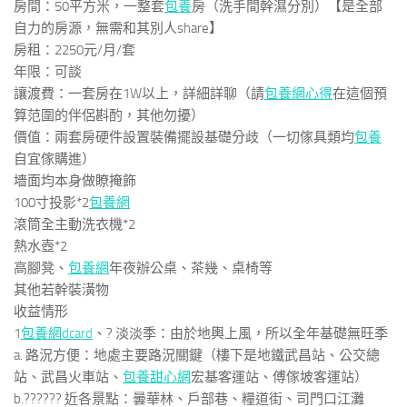
房間：50平方米，一整套
包養
房（洗手間幹濕分別）【是全部
自力的房源，無需和其別人share】
房租：2250元/月/套
年限：可談
讓渡費：一套房在1W以上，詳細詳聊（請
包養網心得
在這個預
算范圍的伴侶斟酌，其他勿擾）
價值：兩套房硬件設置裝備擺設基礎分歧（一切傢具類均
包養
自宜傢購進）
墻面均本身做瞭掩飾
100寸投影*2
包養網
滾筒全主動洗衣機*2
熱水壺*2
高腳凳、
包養網
年夜辦公桌、茶幾、桌椅等
其他若幹裝潢物
收益情形
1
包養網dcard
、? 淡淡季：由於地輿上風，所以全年基礎無旺季
a. 路況方便：地處主要路況關鍵（樓下是地鐵武昌站、公交總
站、武昌火車站、
包養甜心網
宏基客運站、傅傢坡客運站）
b.?????? 近各景點：曇華林、戶部巷、糧道街、司門口江灘