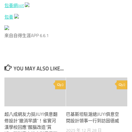
包養網ppt
包養
來自自得生涯APP 6.6.1
YOU MAY ALSO LIKE...
0
0
超八成網友力挺JIUYI俱意翻
巴基斯坦駐滬總JIUYI俱意空
修設計“撤消早讀”！省實河
間設計領事一行到訪固德威
漢學校回應“醒腦改造”質
2025 年 12 月 28 日