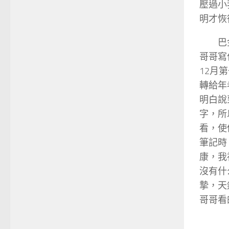
壓過小
明才恢
巴
哥哥寫
12月
轉給年
明白說
字，所
看，使
筆記時
康，我
沒有什
摯，天
哥哥看