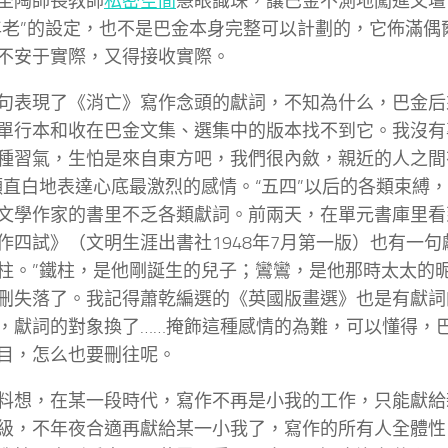
圣陶師長教師
私密空間
慧眼識珠，讓巴金不測地闖進文壇
年老”的設定，也不是巴金本身完整可以計劃的，它佈滿偶
不安于實際，又得接收實際。
句表現了《消亡》寫作念頭的獻詞，不知為什么，巴金后
單行本和收在巴金文集、選集中的版本找不到它。我沒有
種習氣，生怕是來自東方吧，我們很內斂，親近的人之間
願直白地表達心底最激烈的感情。“五四”以后的各類束縛
文學作家的書里不乏各類獻詞。前兩天，在單元書庫里看
作四試》（文明生涯出書社1948年7月第一版）也有一句
柱。”鐵柱，是他剛誕生的兒子；鸞鸞，是他那時太太的
刪失落了。我記得蕭乾編選的《英國版畫選》也是有獻詞
，獻詞的對象換了……掩飾這種感情的為難，可以懂得，
目，怎么也要刪往呢。
料想，在某一段時代，寫作不再是小我的工作，只能獻給
級，不年夜合適再獻給某一小我了，寫作的所有人全體性