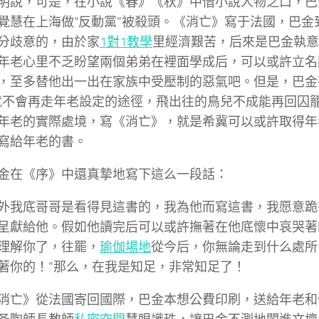
明說，可是，在小說《春》《秋》中借小說人物之口，巴
覺慧在上海做“反動黨”被殺頭。《消亡》寫于法國，巴金
分歧意的，由於家
1對1教學
里經濟艱苦，后來是巴金執意
年老心里不乏盼望兩個弟弟在裡面學成后，可以或許立名
，至多替他出一出在家族中受壓制的惡氣吧。但是，巴金
就不會再走年老設定的途徑，飛出往的鳥兒不成能再回囚
年老的實際處境，寫《消亡》，就是希冀可以或許取得年
寫給年老的書。
金在《序》中還真摯地寫下這么一段話：
外我底哥哥是看得見這書的，我為他而寫這書，我愿意跪
呈獻給他。假如他讀完后可以或許撫著在他底懷中哀哭著
理解你了，往罷，
瑜伽場地
從今后，你無論走到什么處所
著你的！”那么，在我是知足，非常知足了！
消亡》從法國寄回國際，巴金本想公費印刷，送給年老和