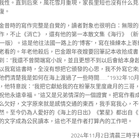
我性。直到后來，風花雪月重現，家長里短也沒有什么見
復。
金昔時的寫作完整是自覺的，讀者對象也很明白：無限的
作，不止《消亡》，還有他的第一本散文集《海行》（新中
第一版）。這是他往法國一路上的“博客”，寫在操練本上
老看的。年老他殺后，巴金跟年夜嫂要回筆記本收拾成書
到：“我還不曾開端寫小說，並且更想不到以后會給本身起
以我寫這書時，全沒有想把它頒發的心思，我不外寫它來
他們清楚我是如何在海上渡過了一些時間……”1932年10
，他特意說：“我把它獻給我的在粉筆灰里度歲月的三哥
祝他永遠幸福。”這又是兄弟情深的一個證實。把寫作看
么欠好，文字原來就是感情交通的東西，我手寫我心，不
然。至今仍為人愛好的《海上的日出》《繁星》都出自《
的文字成為公民讀本，這也不是作者打算內的工作吧。
2024年11月2日清晨三時于