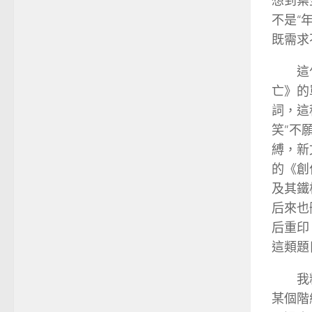
想到葉
不是“
既需求
這
亡》的
詞，這
笑”不
縛，新
的《創
及其鐵
后來也
后重印
這類題
我
某個階