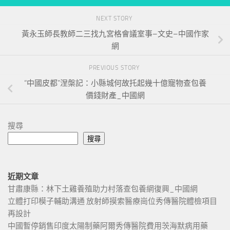
NEXT STORY
黃永玉師長教師二三找九宮格會議室事–文史–中國作家
網
PREVIOUS STORY
“中國皮都”涅槃記：小縣城何故托起幾十億寵物查包養
價錢財產_中國網
搜尋
搜尋
近期文章
甘肅康縣：林下土雞養殖助力村落查包養網復興_中國網
立體打印模子輔助溝通 放射師摸索醫療崗位秀傳醫院體檢項目
再設計
中國暫停銷售印度太陽制藥阿爾秀傳醫院費用茨海默病用藥