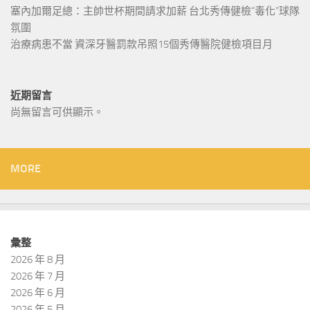
塞內加爾足總：主帥世杯期間請求加薪 台北秀傳健檢“毒化”球隊
氛圍
治療病患不當 資深牙醫罰款吊照15個秀傳醫院健檢項目月
近期留言
尚無留言可供顯示。
MORE
彙整
2026 年 8 月
2026 年 7 月
2026 年 6 月
2026 年 5 月