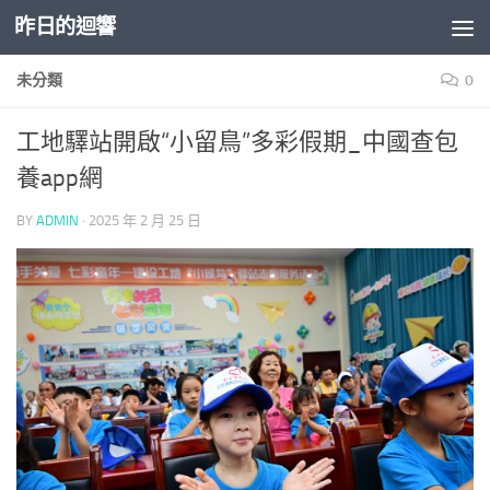
昨日的迴響
Skip to content
未分類
0
工地驛站開啟“小留鳥”多彩假期_中國查包
養app網
BY
ADMIN
·
2025 年 2 月 25 日