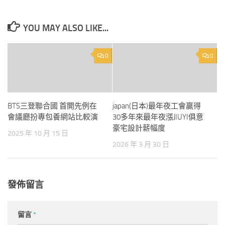
YOU MAY ALSO LIKE...
0
0
BTS三登聯合國 首開先例在
japan(日本)最年夜工會贏得
會議廳扮專包養網站比較演
30多年來最年夜漲JIUYI俱意
豪宅設計薪幅度
2025 年 10 月 15 日
2026 年 3 月 30 日
發佈留言
留言
*