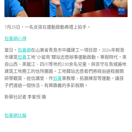
7月25日，一名女孩在運動啟動典禮上拍手。
包養網心得
當日，
包養網
在山東省青島市中鐵建工一項目部，2024年輕島
市建筑
包養
工地“小留鳥”驛站志愿辦事運動啟動。寒假時代，來
自山西、黑龍江、四川等地的230余名兒童，與苦守在島城遍地
建筑工地務工的怙恃團圓。工地驛站志愿者們將經由過程展開
研學觀賞、迷信講堂、作
包養
業教導、拓展練習等運動，讓孩
子們渡過一個快活、有興趣義的多彩假期。
新華社記者 李紫恒 攝
包養網比擬